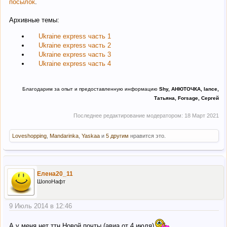
посылок
.
Архивные темы:
Ukraine express часть 1
Ukraine express часть 2
Ukraine express часть 3
Ukraine express часть 4
Благодарим за опыт и предоставленную информацию
Shy, АНЮТОЧКА, lance,
Татьяна, Forsage, Сергей
Последнее редактирование модератором:
18 Март 2021
Loveshopping
,
Mandarinka
,
Yaskaa
и
5 другим
нравится это.
Елена20_11
ШопоНафт
9 Июль 2014 в 12:46
А у меня нет ттн Новой почты (авиа от 4 июля)