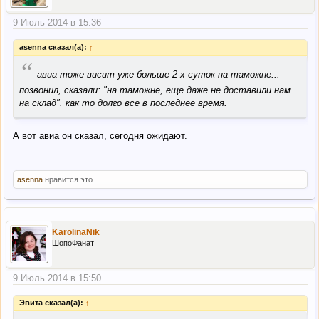
9 Июль 2014 в 15:36
asenna сказал(а):
↑
“
авиа тоже висит уже больше 2-х суток на таможне...
позвонил, сказали: "на таможне, еще даже не доставили нам
на склад". как то долго все в последнее время.
А вот авиа он сказал, сегодня ожидают.
asenna
нравится это.
KarolinaNik
ШопоФанат
9 Июль 2014 в 15:50
Эвита сказал(а):
↑