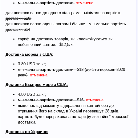
мінімальна вартість доставки:
отменена
для посилок вагою до одного кілограма - мінімальна вартість
доставки $10;
для посилок вагою один кілограм і більше - мінімальна вартість
доставки $14
тариф на доставку товарів, які класифікуються як
небезпечний вантаж - $12,5/кг.
Доставка морем з США:
3.80 USD за кг;
мінімальна вартість доставки - $12 (до 1-го вересня 2020
року)
;
отменена
Доставка Експрес-море з США:
4.80 USD за кг;
мінімальна вартість доставки - $16.
отменена
якщо час від моменту відправлення контейнера до
отримання його на склад в Україні перевищує 28 днів,
вартість буде перерахована по тарифу звичайної морської
доставки.
Доставка по Украине: