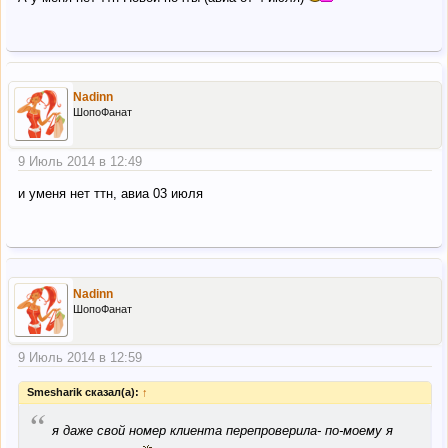
Nadinn
ШопоФанат
9 Июль 2014 в 12:49
и уменя нет ттн, авиа 03 июля
Nadinn
ШопоФанат
9 Июль 2014 в 12:59
Smesharik сказал(а):
↑
“
я даже свой номер клиента перепроверила- по-моему я