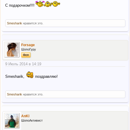
С подарочком!!!!
Smesharik
нравится это.
Forsage
ШопоГуру
Фея
9 Июль 2014 в 14:19
Smesharik,
поздравляю!
Smesharik
нравится это.
AnKl
ШопоАктивист