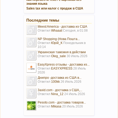
знания языка
Sales tax или налог с продаж в США
Последние темы
Meest America - доставка из США
Ответил
Whaaat
Сегодня, в 01:08
NP Shopping (Нова Пошта...
Ответил
Юрій_К
Понедельник в
10:14
Украинская таможня в действии
Ответил
Oleg_sale
30 Июль 2026
EasyXpress отзывы - доставка из...
Ответил
EASYXPRESS
28 Июль
2026
Днипро -доставка из США в...
Ответил
100kk
26 Июль 2026
3axid.com - доставка з США,...
Ответил
Nina_12
24 Июль 2026
Pesoto.com - доставка товаров...
Ответил
Mikasa
20 Июль 2026