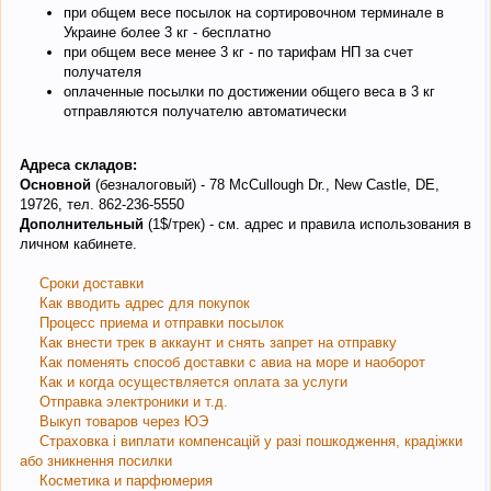
при общем весе посылок на сортировочном терминале в
Украине более 3 кг - бесплатно
при общем весе менее 3 кг - по тарифам НП за счет
получателя
оплаченные посылки по достижении общего веса в 3 кг
отправляются получателю автоматически
Адреса складов:
Основной
(безналоговый) - 78 McCullough Dr., New Castle, DE,
19726, тел. 862-236-5550
Дополнительный
(1$/трек) - см. адрес и правила использования в
личном кабинете.
Сроки доставки
Как вводить адрес для покупок
Процесс приема и отправки посылок
Как внести трек в аккаунт и снять запрет на отправку
Как поменять способ доставки с авиа на море и наоборот
Как и когда осуществляется оплата за услуги
Отправка электроники и т.д.
Выкуп товаров через ЮЭ
Страховка і виплати компенсацій у разі пошкодження, крадіжки
або зникнення посилки
Косметика и парфюмерия