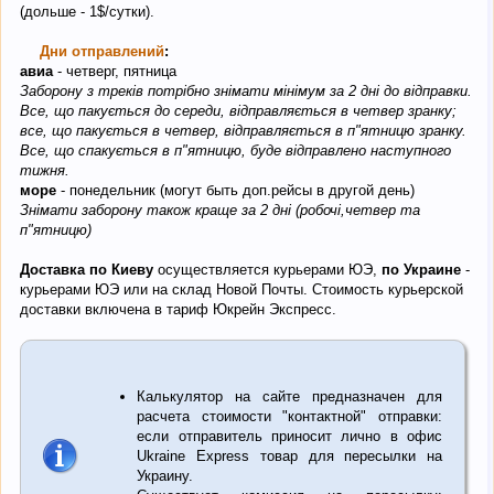
(дольше - 1$/сутки).
Дни отправлений
:
авиа
- четверг, пятница
Заборону з треків потрібно знімати мінімум за 2 дні до відправки.
Все, що пакується до середи, відправляється в четвер зранку;
все, що пакується в четвер, відправляється в п"ятницю зранку.
Все, що спакується в п"ятницю, буде відправлено наступного
тижня.
море
- понедельник (могут быть доп.рейсы в другой день)
Знімати заборону також краще за 2 дні (робочі,четвер та
п"ятницю)
Доставка по Киеву
осуществляется курьерами ЮЭ,
по Украине
-
курьерами ЮЭ или на склад Новой Почты. Стоимость курьерской
доставки включена в тариф Юкрейн Экспресс.
Калькулятор на сайте предназначен для
расчета стоимости "контактной" отправки:
если отправитель приносит лично в офис
Ukraine Express товар для пересылки на
Украину.