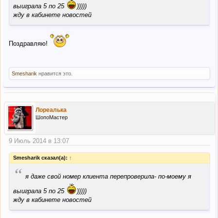
выиграла 5 по 25
)))))
жду в кабинете новостей
Поздравляю!
Smesharik
нравится это.
Лореалька
ШопоМастер
9 Июль 2014 в 13:07
Smesharik сказал(а):
↑
“
я даже свой номер клиента перепроверила- по-моему я
выиграла 5 по 25
)))))
жду в кабинете новостей