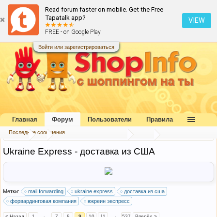
Read forum faster on mobile. Get the Free
Tapatalk app?
VIEW
FREE - on Google Play
Войти или зарегистрироваться
Главная
Форум
Пользователи
Правила
Последние сообщения
Форум
...
Форвардинговые компании
США
Ukraine Express - доставка из США
Метки:
mail forwarding
ukraine express
доставка из сша
форвардинговая компания
юкреин экспресс
< Назад
1
←
7
8
9
10
11
→
537
Вперёд >