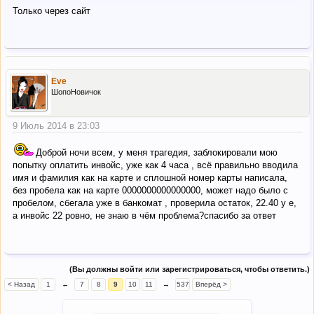
Только через сайт
Eve
ШопоНовичок
9 Июль 2014 в 23:03
Доброй ночи всем, у меня трагедия, заблокировали мою
попытку оплатить инвойс, уже как 4 часа , всё правильно вводила
имя и фамилия как на карте и сплошной номер карты написала,
без пробела как на карте 0000000000000000, может надо было с
пробелом, сбегала уже в банкомат , проверила остаток, 22.40 у е,
а инвойс 22 ровно, не знаю в чём проблема?спасибо за ответ
(Вы должны войти или зарегистрироваться, чтобы ответить.)
< Назад
1
←
7
8
9
10
11
→
537
Вперёд >