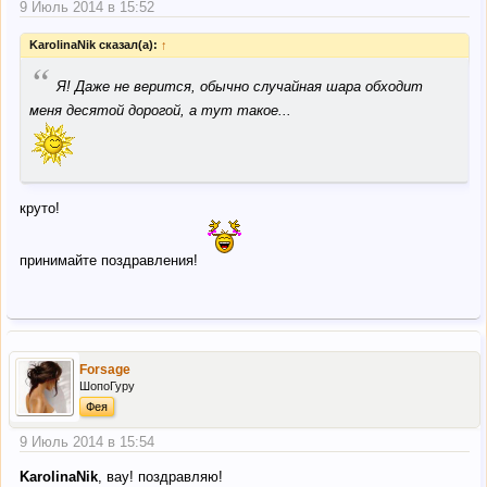
9 Июль 2014 в 15:52
KarolinaNik сказал(а):
↑
“
Я! Даже не верится, обычно случайная шара обходит
меня десятой дорогой, а тут такое...
круто!
принимайте поздравления!
Forsage
ШопоГуру
Фея
9 Июль 2014 в 15:54
KarolinaNik
, вау! поздравляю!