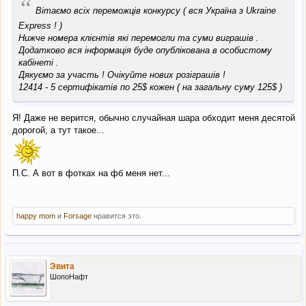
“
Вітаємо всіх переможців конкурсу ( вся Україна з Ukraine
Express ! )
Нижче номера клієнтів які перемогли та суми виграшів .
Додатково вся інформація буде опублікована в особистому
кабінеті .
Дякуємо за участь ! Очікуйте нових розіграшів !
12414 - 5 сертифікатів по 25$ кожен ( на загальну суму 125$ )
Я! Даже не верится, обычно случайная шара обходит меня десятой
дорогой, а тут такое...
П.С. А вот в фотках на фб меня нет...
happy mom
и
Forsage
нравится это.
Эвита
ШопоНафт