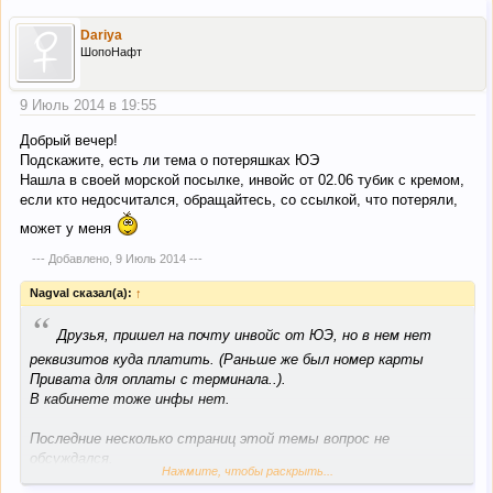
Dariya
ШопоНафт
9 Июль 2014 в 19:55
Добрый вечер!
Подскажите, есть ли тема о потеряшках ЮЭ
Нашла в своей морской посылке, инвойс от 02.06 тубик с кремом,
если кто недосчитался, обращайтесь, со ссылкой, что потеряли,
может у меня
--- Добавлено,
9 Июль 2014
---
Nagval сказал(а):
↑
“
Друзья, пришел на почту инвойс от ЮЭ, но в нем нет
реквизитов куда платить. (Раньше же был номер карты
Привата для оплаты с терминала..).
В кабинете тоже инфы нет.
Последние несколько страниц этой темы вопрос не
обсуждался.
Нажмите, чтобы раскрыть...
Куда платить то ?