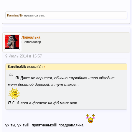
KarolinaNik
нравится это.
Лореалька
ШопоМастер
9 Июль 2014 в 15:57
KarolinaNik сказал(а):
↑
“
Я! Даже не верится, обычно случайная шара обходит
меня десятой дорогой, а тут такое...
П.С. А вот в фотках на фб меня нет...
ух ты, ух ты!!! приятненько!!! поздравляйка!