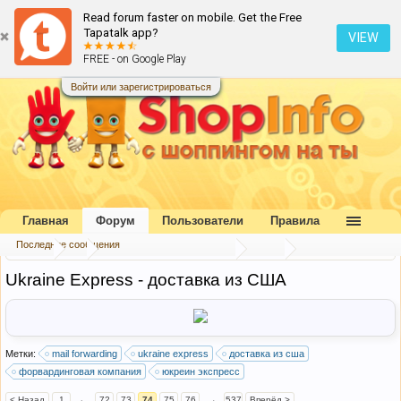
Read forum faster on mobile. Get the Free
Tapatalk app?
VIEW
FREE - on Google Play
Войти или зарегистрироваться
Главная
Форум
Пользователи
Правила
Последние сообщения
Форум
...
Форвардинговые компании
США
Ukraine Express - доставка из США
Метки:
mail forwarding
ukraine express
доставка из сша
форвардинговая компания
юкреин экспресс
< Назад
1
←
72
73
74
75
76
→
537
Вперёд >