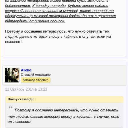
на вказаний телефонний номер повинна бути можливість
додзвонитися.
У випадку потреби, будьте готові надати
ксерокопії паспорта за запитом митниці, також попередьте
одержувачів що можливі телефонні дзвінки до них з проханням
підтвердити отримання посилок.
Поэтому я осознанно интересуюсь, что нужно отвечать тем
людям, данные которых вношу в кабинет, в случае, если им
позвонят!
Alioko
Старший модератор
Команда ShopInfo
21 Октябрь 2014 в 13:23
Brainy сказал(а):
↑
“
Поэтому я осознанно интересуюсь, что нужно отвечать
тем людям, данные которых вношу в кабинет, в случае, если
им позвонят!