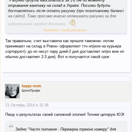
"Рахунки будуть надсилатись за 1-2 дні до моменту
отримання вантажу на склад в Україні. Посилки будуть
доставлятись після оплати рахунку (при позитивному балансі
на сайті). Тому просимо вчасно оплачувати рахунки за для
забезпечення швидкої доставки. "
значит раньше следующей недели и нечего дергаться)
Нажмите, чтобы раскрыть...
Так правильно, счет выставили как прошли таможню- потом
принимают на склад в Ровно- оформляют ттн нп(или на курьера
сортируют)- до нп несут пару дней-2 дня доставляет нп(ко мне нп
обычно доставляет 2-3 дня). Вот и получается такой срок
happy mom
ШопоПрофи
21 Октябрь 2014 в 15:36
Пишу о результатах своей сапожной эпопеи! Точнее цитирую ЮЭ!
“
Згідно "Часті питання - Перевірка трекінг номеру" для