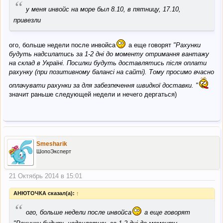
“
у меня инвойс на море был 8.10, в пятницу, 17.10,
привезли
ого, больше недели после инвойса
а еще говорят
"Рахунки
будуть надсилатись за 1-2 дні до моменту отримання вантажу
на склад в Україні. Посилки будуть доставлятись після оплати
рахунку (при позитивному балансі на сайті). Тому просимо вчасно
оплачувати рахунки за для забезпечення швидкої доставки. "
значит раньше следующей недели и нечего дергаться)
Smesharik
ШопоЭксперт
21 Октябрь 2014 в 15:01
АНЮТОЧКА сказал(а):
↑
“
ого, больше недели после инвойса
а еще говорят