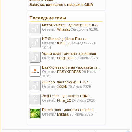
Sales tax или налог с продаж в США
Последние темы
Meest America - доставка из США
Ответил
Whaaat
Сегодня, в 01:08
NP Shopping (Нова Пошта...
Ответил
Юрій_К
Понедельник в
10:14
Украинская таможня в действии
Ответил
Oleg_sale
30 Июль 2026
EasyXpress отзывы - доставка из...
Ответил
EASYXPRESS
28 Июль
2026
Днипро -доставка из США в...
Ответил
100kk
26 Июль 2026
3axid.com - доставка з США,...
Ответил
Nina_12
24 Июль 2026
Pesoto.com - доставка товаров...
Ответил
Mikasa
20 Июль 2026