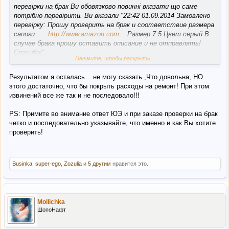
перевірки на брак Ви обовязково повинні вказати що саме
потрібно перевірити. Ви вказали "22:42 01.09.2014 Замовлено
перевірку: Прошу проверить на брак и соответствие размера
сапоги:
http://www.amazon.com
... Размер 7.5 Цвет серый В
случае брака прошу оставить описание и не отправлять!
Спасибо!".
Нажмите, чтобы раскрыть...
Згідно Вашого повідомлення було перевірено колір та розмір.
Звісно також поверхнево перевірили все взуття. Ми виконали
Результатом я осталась... не могу сказать ,Что довольна, НО
умови перевірки.
этого достаточно, что бы покрыть расходы на ремонт! При этом
Те що незначне пошкодження на взутті було - це не є помилка
извинений все же так и не последовало!!!
компанії. Дане пошкодження не так просто було побачити при
поверхневому огляді, а Ви не вказали в перевірці що потрібно
PS: Примите во внимание ответ ЮЭ и при заказе проверки на брак
перевірити хутро. Саме щоб уникнути таких випадків нами
четко и последовательно указывайте, что именно и как Вы хотите
було описано що обовязково треба прописувати що саме Ви
проверить!
хочете щоб ми перевірили на брак.
Відповіді Вам працівника по даному зверненні ми додатково
перевірим та приймемо належні міри.
Зважаючи на ситуацію що склалась ми повернемо Вам 3 дол.
Businka
,
super-ego
,
Zozulia
и
5 другим
нравится это.
за перевірку даного треку і надамо 1 подарунковий
сертифікат на 15дол.
Mollichka
ШопоНафт