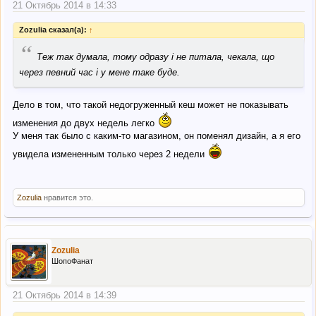
21 Октябрь 2014 в 14:33
Zozulia сказал(а):
↑
“
Теж так думала, тому одразу і не питала, чекала, що
через певний час і у мене таке буде.
Дело в том, что такой недогруженный кеш может не показывать
изменения до двух недель легко
У меня так было с каким-то магазином, он поменял дизайн, а я его
увидела измененным только через 2 недели
Zozulia
нравится это.
Zozulia
ШопоФанат
21 Октябрь 2014 в 14:39