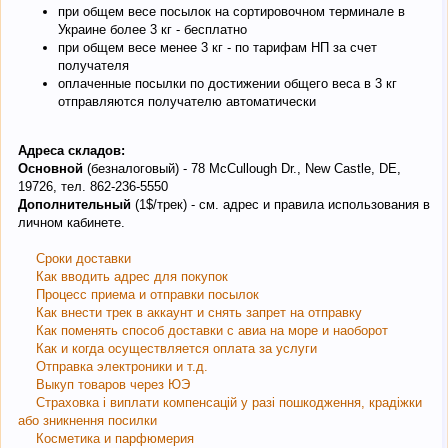
при общем весе посылок на сортировочном терминале в
Украине более 3 кг - бесплатно
при общем весе менее 3 кг - по тарифам НП за счет
получателя
оплаченные посылки по достижении общего веса в 3 кг
отправляются получателю автоматически
Адреса складов:
Основной
(безналоговый) - 78 McCullough Dr., New Castle, DE,
19726, тел. 862-236-5550
Дополнительный
(1$/трек) - см. адрес и правила использования в
личном кабинете.
Сроки доставки
Как вводить адрес для покупок
Процесс приема и отправки посылок
Как внести трек в аккаунт и снять запрет на отправку
Как поменять способ доставки с авиа на море и наоборот
Как и когда осуществляется оплата за услуги
Отправка электроники и т.д.
Выкуп товаров через ЮЭ
Страховка і виплати компенсацій у разі пошкодження, крадіжки
або зникнення посилки
Косметика и парфюмерия