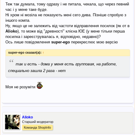
Теж так думала, тому одразу і не питала, чекала, що через певний
час і у мене таке буде.
Ні хром ні мозіла не показують мені сего дива. Пізніше спробую з
іншого компа.
Ну, якщо це не залежить від частоти відправлення посилок (як от в
Alioko
), то може від "древності" клієна ЮЕ (у мене тільки перша
посилка і зареєструвалась я, відповідно, недавно)?
Ось лише повідомлення
super-ego
перекреслює мою версію
super-ego сказал(а):
↑
“
так и есть - дома у меня есть групповая, на работе,
специально зашла 2 раза - нет
Моя не розуміти
Alioko
Старший модератор
Команда ShopInfo