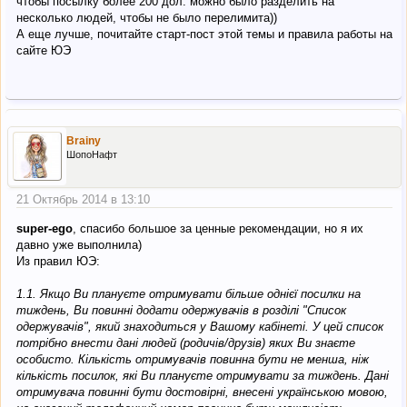
чтобы посылку более 200 дол. можно было разделить на
несколько людей, чтобы не было перелимита))
А еще лучше, почитайте старт-пост этой темы и правила работы на
сайте ЮЭ
Brainy
ШопоНафт
21 Октябрь 2014 в 13:10
super-ego
, спасибо большое за ценные рекомендации, но я их
давно уже выполнила)
Из правил ЮЭ:
1.1. Якщо Ви плануєте отримувати більше однієї посилки на
тиждень, Ви повинні додати одержувачів в розділі "Список
одержувачів", який знаходиться у Вашому кабінеті. У цей список
потрібно внести дані людей (родичів/друзів) яких Ви знаєте
особисто. Кількість отримувачів повинна бути не менша, ніж
кількість посилок, які Ви плануєте отримувати за тиждень. Дані
отримувача повинні бути достовірні, внесені українською мовою,