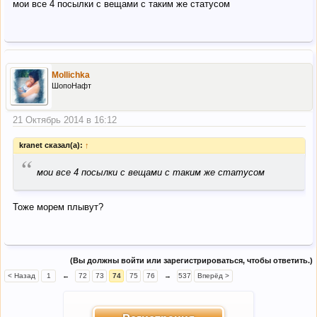
мои все 4 посылки с вещами с таким же статусом
Mollichka
ШопоНафт
21 Октябрь 2014 в 16:12
kranet сказал(а):
↑
“
мои все 4 посылки с вещами с таким же статусом
Тоже морем плывут?
(Вы должны войти или зарегистрироваться, чтобы ответить.)
< Назад
1
←
72
73
74
75
76
→
537
Вперёд >