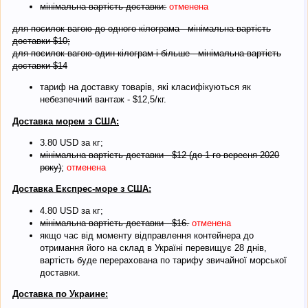
мінімальна вартість доставки:
отменена
для посилок вагою до одного кілограма - мінімальна вартість
доставки $10;
для посилок вагою один кілограм і більше - мінімальна вартість
доставки $14
тариф на доставку товарів, які класифікуються як
небезпечний вантаж - $12,5/кг.
Доставка морем з США:
3.80 USD за кг;
мінімальна вартість доставки - $12 (до 1-го вересня 2020
року)
;
отменена
Доставка Експрес-море з США:
4.80 USD за кг;
мінімальна вартість доставки - $16.
отменена
якщо час від моменту відправлення контейнера до
отримання його на склад в Україні перевищує 28 днів,
вартість буде перерахована по тарифу звичайної морської
доставки.
Доставка по Украине: