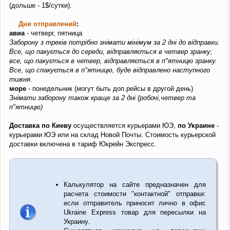
(дольше - 1$/сутки).
Дни отправлений
:
авиа
- четверг, пятница
Заборону з треків потрібно знімати мінімум за 2 дні до відправки.
Все, що пакується до середи, відправляється в четвер зранку;
все, що пакується в четвер, відправляється в п"ятницю зранку.
Все, що спакується в п"ятницю, буде відправлено наступного
тижня.
море
- понедельник (могут быть доп.рейсы в другой день)
Знімати заборону також краще за 2 дні (робочі,четвер та
п"ятницю)
Доставка по Киеву
осуществляется курьерами ЮЭ,
по Украине
-
курьерами ЮЭ или на склад Новой Почты. Стоимость курьерской
доставки включена в тариф Юкрейн Экспресс.
Калькулятор на сайте предназначен для
расчета стоимости "контактной" отправки:
если отправитель приносит лично в офис
Ukraine Express товар для пересылки на
Украину.