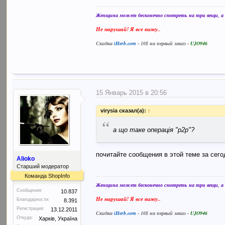
Женщина может бесконечно смотреть на три вещи, а в
Не нарушай! Я все вижу..
Скидка
iHerb.com
- 10$ на первый заказ -
UJO946
15 Январь 2015 в 20:56
virysia сказал(а):
↑
“
а що таке операція "p2p"?
почитайте сообщения в этой теме за сего
Alioko
Старший модератор
Команда ShopInfo
Женщина может бесконечно смотреть на три вещи, а в
Сообщения:
10.837
Не нарушай! Я все вижу..
Благодарности:
8.391
Регистрация:
13.12.2011
Скидка
iHerb.com
- 10$ на первый заказ -
UJO946
Откуда:
Харків, Україна