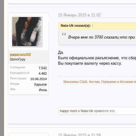
15 Январь 2015 в 21:02
Nata-Uk сказал(а):
↑
“
Вчера мне по 3700 сказали,что пр
Да.
paparazzi32
Было официальное разъяснение, что сбор
ШопоГуру
Вы покупаете валюту через кассу.
Сообщения:
7.542
Благодарности:
4.482
Регистрация:
10.06.2014
Магазины США, Англии, Германии и Испании в
Откуда:
Харьков
Имя:
Инна
happy mom
и
Nata-Uk
нравится это.
15 Январь 2015 в 21:58