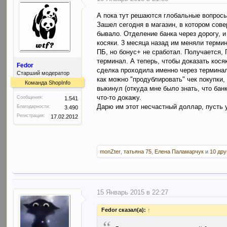
А пока тут решаются глобальные вопрос
Зашел сегодня в магазин, в котором сове
бывало. Отделение банка через дорогу, и
косяки. 3 месяца назад им меняли термин
ПБ, но бонус+ не сработал. Получается, П
терминал. А теперь, чтобы доказать кося
Fedor
сделка проходила именно через терминал 
Старший модератор
как можно "продублировать" чек покупки,
Команда ShopInfo
выкинул (откуда мне было знать, что бан
что-то докажу.
Сообщения:
1.541
Дарю им этот несчастный доллар, пусть 
Благодарности:
3.490
Регистрация:
17.02.2012
monZter
,
татьяна 75
,
Елена Паламарчук
и
10 др
15 Январь 2015 в 22:27
Fedor сказал(а):
↑
“