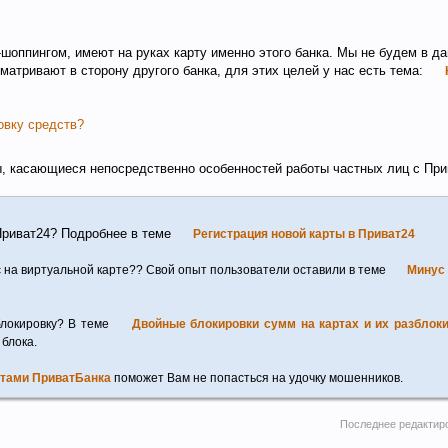
оппингом, имеют на руках карту именно этого банка. Мы не будем в д
атривают в сторону другого банка, для этих целей у нас есть тема:
ровку средств?
ы, касающиеся непосредственно особенностей работы частных лиц с Пр
 Приват24? Подробнее в теме
Регистрация новой карты в Приват24
с на виртуальной карте?? Свой опыт пользователи оставили в теме
Минус 
блокировку? В теме
Двойные блокировки сумм на картах и их разблок
 блока.
ртами ПриватБанка
поможет Вам не попасться на удочку мошенников.
Последнее редактир