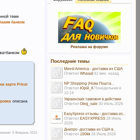
анной теме
Каким банком
Реклама на форуме
иватбанком
Последние темы
Meest America - доставка из США
Ответил
Whaaat
42 мин. назад
NP Shopping (Нова Пошта...
на карте Privat
Ответил
Юрій_К
Понедельник в
10:14
Украинская таможня в действии
ировка
описана
Ответил
Oleg_sale
30 Июль 2026
EasyXpress отзывы - доставка из...
Ответил
EASYXPRESS
28 Июль
2026
Днипро -доставка из США в...
ование:
6 Февраль 2015
Ответил
100kk
26 Июль 2026