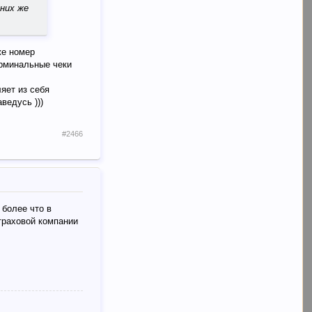
 них же
же номер
ерминальные чеки
ляет из себя
ведусь )))
#2466
 более что в
страховой компании