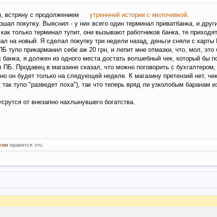
ы, встряну с продолжением
утреннней истории с мелочевкой
.
ршал покупку. Выяснил - у них всего один терминал приватбанка, и друг
 как только терминал тупит, они вызывают работников банка, те приходя
ал на новый. Я сделал покупку три недели назад, деньги сняли с карты
Б тупо прикарманил себе аж 20 грн, и лепит мне отмазки, что, мол, это
к банка, я должен из одного места достать волшебный чек, который бы 
ПБ. Продавец в магазине сказал, что можно поговорить с бухгалтером, 
 но он будет только на следующей неделе. К магазину претензий нет, чек
к так тупо "разведет лоха"), так что теперь вряд ли узколобым баранам 
усрутся от внезапно нахлынувшего богатства.
угим
нравится это.