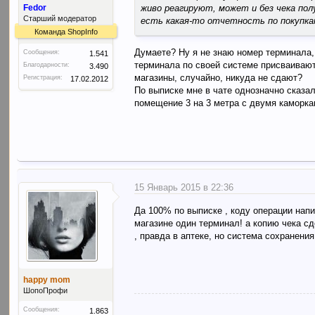
живо реагируют, может и без чека по
Fedor
Старший модератор
есть какая-то отчетность по покупка
Команда ShopInfo
Думаете? Ну я не знаю номер терминала, 
Сообщения:
1.541
терминала по своей системе присваивают.
Благодарности:
3.490
магазины, случайно, никуда не сдают?
Регистрация:
17.02.2012
По выписке мне в чате однозначно сказали
помещение 3 на 3 метра с двумя каморкам
15 Январь 2015 в 22:36
Да 100% по выписке , коду операции напи
магазине один терминал! а копию чека сд
, правда в аптеке, но система сохранени
happy mom
ШопоПрофи
Сообщения:
1.863