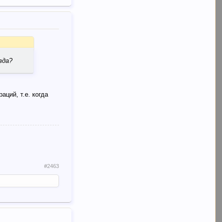
вда?
ций, т.е. когда
#2463