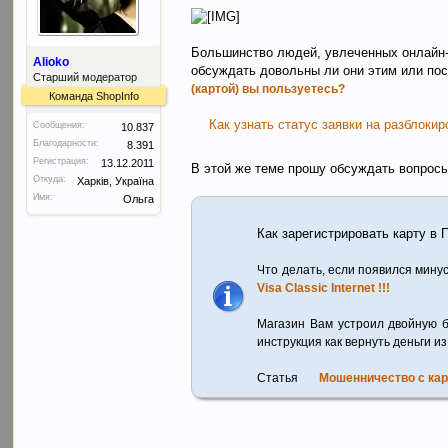
Большинство людей, увлеченных онлайн-ш
Alioko
обсуждать довольны ли они этим или посм
Старший модератор
(картой) вы пользуетесь?
Команда ShopInfo
Как узнать статус заявки на разблоки
Сообщения:
10.837
Благодарности:
8.391
Регистрация:
13.12.2011
В этой же теме прошу обсуждать вопрос
Откуда:
Харків, Україна
Имя:
Ольга
Как зарегистрировать карту в
Что делать, если появился мину
Visa Classic Internet !!!
Магазин Вам устроил двойную 
инструкция как вернуть деньги из
Статья
Мошенничество с ка