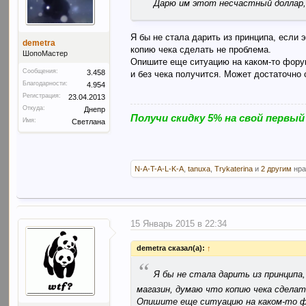
Дарю им этот несчастный доллар
Я бы не стала дарить из принципа, если 
demetra
копию чека сделать не проблема.
ШопоМастер
Опишите еще ситуацию на каком-то форум
Сообщения:
3.458
и без чека получится. Может достаточно 
Благодарности:
4.954
Регистрация:
23.04.2013
Откуда:
Днепр
Получи скидку 5% на свой первый
Имя:
Светлана
N-A-T-A-L-K-A
,
tanuxa
,
Trykaterina
и
2 другим
нра
15 Январь 2015 в 22:34
demetra сказал(а):
↑
“
Я бы не стала дарить из принципа
магазин, думаю что копию чека сделат
Опишите еще ситуацию на каком-то ф