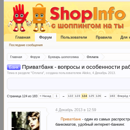
Главная
Форум
Пользователи
Правила
Для 
Последние сообщения
Главная
Форум
Букварь шопоголика
Оплата
Приватбанк - вопросы и особенности ра
Банк
Тема в разделе "
Оплата
", создана пользователем
Alioko
,
4 Декабрь 2013
.
Страница 124 из 183
< Назад
1
←
122
123
124
125
126
→
183
Вперёд 
4 Декабрь 2013 в 12:59
Приватбанк
- один из самых распрост
банкоматов, удобный интернет-банкинг.