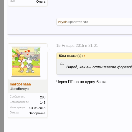
Имя:
Ольга
virysia
нравится это.
15 Январь 2015 в 21:01
Юна сказал(а):
↑
“
Народ, как вы оплачиваете форвар
Через ПП но по курсу банка
margoshaaa
ШопоБолтун
Сообщения:
283
Благодарности:
143
Регистрация:
04.05.2013
Откуда:
Запорожье