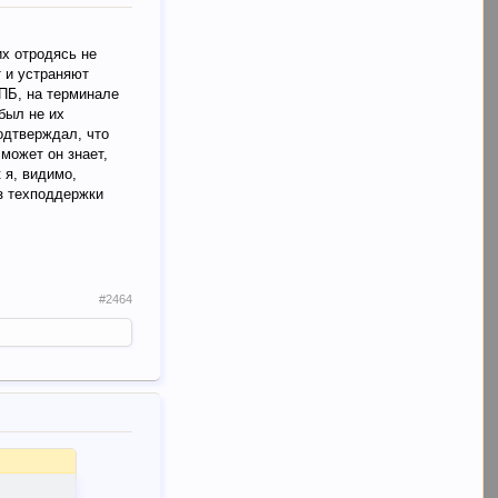
их отродясь не
т и устраняют
 ПБ, на терминале
 был не их
подтверждал, что
может он знает,
 я, видимо,
из техподдержки
#2464