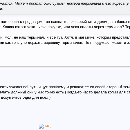
лучится. Может достаточно суммы, номера терминала и его адреса, у
м.
поговорил с продавцом - он нашел только серийник изделия, а в банке 
 Копию какого чека - чека покупки, или чека оплаты через терминал? Т
, мол, не наш терминал, и все тут. Хотя, в магазине, который представ
и как-то глупо держать вереницу терминалов. Но я подумаю, может и за
сать заявление! путь ищут проблему и решают ее со своей стороны! тем
елать должны! они у них точно есть ( когда-то часто делала копии для 
я документов одна для всех )