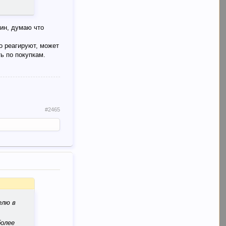
зин, думаю что
о реагируют, может
ь по покупкам.
#2465
елю в
более