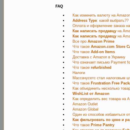
FAQ
Как изменить валюту на Amazo
Address Type
: какой выбрать??
Оплата и оформление заказа н
Как написать продавцу
на Amaz
Как написать продавцу
на Ama
Все про
Amazon Prime
Что такое
Amazon.com Store C
Что такое
Add-on Items
Доставка с Amazon в Украину
Что означает письмо Payment for
Что такое
refurbished
Налоги
Массачусетс стал налоговым ш
Что такое
Frustration Free Pac
Как объединить несколько това
WishList от Amazon
Как определить вес товара на 
Amazon Outlet
Amazon Global
Один из способов избавиться от
Как фильтровать по цене и ра
Что такое
Prime Pantry