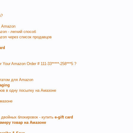
n?
а Amazon
on - легкий способ
zon через список продавцов
ard
 Your Amazon Order # 111-33*****-258***5 ?
татом для Amazon
kaging
ров в одну посылку на Амазоне
Амазоне
 двойных блокировок - купить
e-gift card
змеру товар на Амазоне