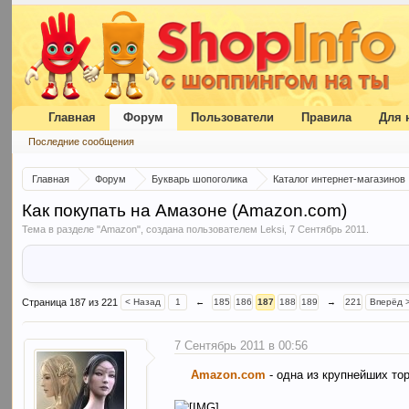
Главная
Форум
Пользователи
Правила
Для 
Последние сообщения
Главная
Форум
Букварь шопоголика
Каталог интернет-магазинов
Как покупать на Амазоне (Amazon.com)
Тема в разделе "
Amazon
", создана пользователем
Leksi
,
7 Сентябрь 2011
.
Страница 187 из 221
< Назад
1
←
185
186
187
188
189
→
221
Вперёд 
7 Сентябрь 2011 в 00:56
Amazon.com
- одна из крупнейших т