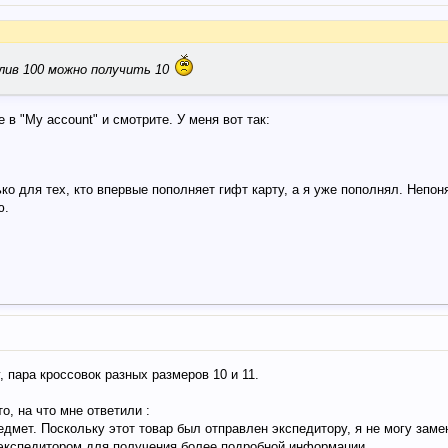
алив 100 можно получить 10
те в "My account" и смотрите. У меня вот так:
ько для тех, кто впервые пополняет гифт карту, а я уже пополнял. Непон
ю.
 пара кроссовок разных размеров 10 и 11.
, на что мне ответили :
дмет. Поскольку этот товар был отправлен экспедитору, я не могу заме
 экспедитором для получения более подробной информации.