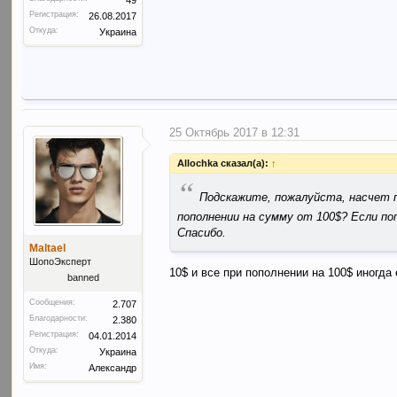
Регистрация:
26.08.2017
Откуда:
Украина
25 Октябрь 2017 в 12:31
Allochka сказал(а):
↑
“
Подскажите, пожалуйста, насчет п
пополнении на сумму от 100$? Если по
Спасибо.
Maltael
ШопоЭксперт
10$ и все при пополнении на 100$ иногда
banned
Сообщения:
2.707
Благодарности:
2.380
Регистрация:
04.01.2014
Откуда:
Украина
Имя:
Александр