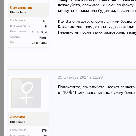
пожалуйста, свяжитесь с нами по факсу,
Семицветик
свяжутся с нами, мы будем рады заменит
ШопоНафт
Сообщения:
Как Вы считаете, спорить с ними беспол
67
Благодарности:
Какие им еще предоставить доказательст
6
Регистрация:
Реально ли после таких разговоров, верн
30.11.2013
Откуда:
Киев
Имя:
Светлана
25 Октябрь 2017 в 12:28
Подскажите, пожалуйста, насчет первого
от 100$? Если пополнить на сумму больш
Allochka
ШопоФанат
Сообщения:
479
Благодарности:
49