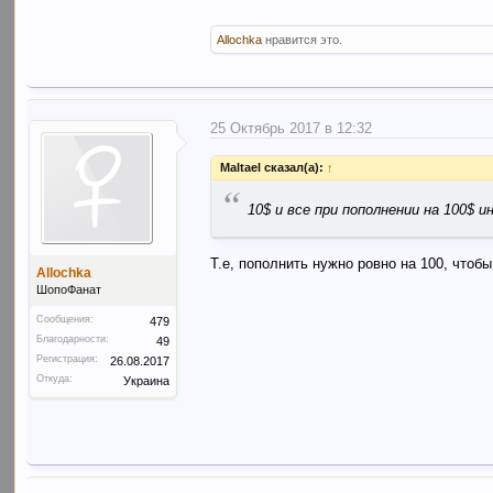
Allochka
нравится это.
25 Октябрь 2017 в 12:32
Maltael сказал(а):
↑
“
10$ и все при пополнении на 100$ и
Т.е, пополнить нужно ровно на 100, что
Allochka
ШопоФанат
Сообщения:
479
Благодарности:
49
Регистрация:
26.08.2017
Откуда:
Украина