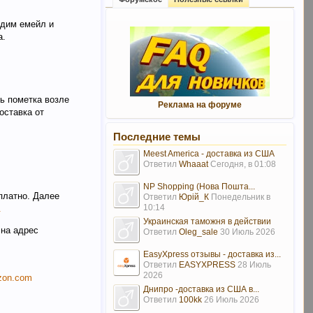
одим емейл и
а.
ть пометка возле
Реклама на форуме
оставка от
Последние темы
Meest America - доставка из США
Ответил
Whaaat
Сегодня, в 01:08
NP Shopping (Нова Пошта...
платно. Далее
Ответил
Юрій_К
Понедельник в
10:14
.
Украинская таможня в действии
 на адрес
Ответил
Oleg_sale
30 Июль 2026
EasyXpress отзывы - доставка из...
Ответил
EASYXPRESS
28 Июль
2026
azon.com
Днипро -доставка из США в...
Ответил
100kk
26 Июль 2026