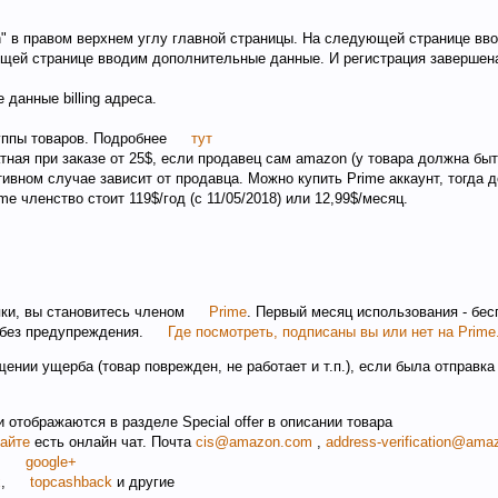
" в правом верхнем углу главной страницы. На следующей странице вв
ующей странице вводим дополнительные данные. И регистрация завершен
данные billing адреса.
руппы товаров. Подробнее
тут
ная при заказе от 25$, если продавец сам amazon (у товара должна бы
тивном случае зависит от продавца. Можно купить Prime аккаунт, тогда д
e членство стоит 119$/год (c 11/05/2018) или 12,99$/месяц.
пки, вы становитесь членом
Prime
. Первый месяц использования - бес
 без предупреждения.
Где посмотреть, подписаны вы или нет на Prime
ении ущерба (товар поврежден, не работает и т.п.), если была отправка
 отображаются в разделе Special offer в описании товара
айте
есть онлайн чат. Почта
cis@amazon.com
,
address-verification@am
,
google+
x
,
topcashback
и другие