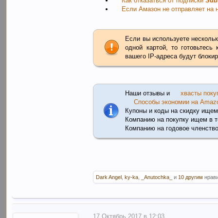
Как отказаться от подписки
Sub
Если Амазон не отправляет на
Если вы используете нескольк
одной картой, то готовьтесь
вашего IP-адреса будут блоки
Наши отзывы и
хвасты поку
Способы экономии на Amaz
Купоны и коды на скидку ищем
Компанию на покупку ищем в 
Компанию на годовое членств
Dark Angel
,
ky-ka
,
_Anutochka_
и
10 другим
нрави
17 Октябрь 2017 в 12:03