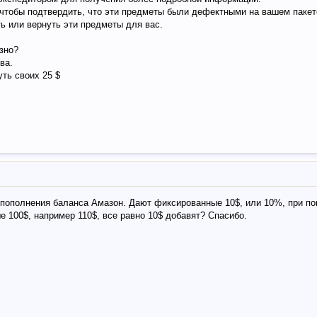
 чтобы подтвердить, что эти предметы были дефектными на вашем пакете
ь или вернуть эти предметы для вас.
езно?
ва.
уть своих 25 $
 пополнения баланса Амазон. Дают фиксированные 10$, или 10%, при п
е 100$, например 110$, все равно 10$ добавят? Спасибо.