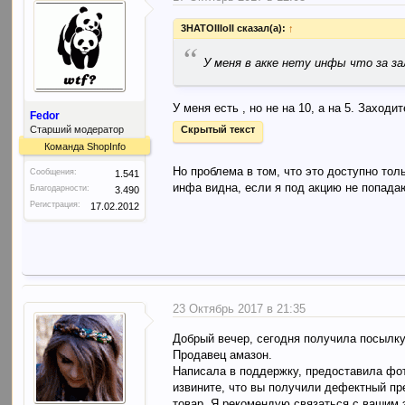
3HATOIIIoII сказал(а):
↑
“
У меня в акке нету инфы что за з
У меня есть , но не на 10, а на 5. Заходи
Fedor
Старший модератор
Скрытый текст
Команда ShopInfo
Но проблема в том, что это доступно тол
Сообщения:
1.541
инфа видна, если я под акцию не попада
Благодарности:
3.490
Регистрация:
17.02.2012
23 Октябрь 2017 в 21:35
Добрый вечер, сегодня получила посылку,
Продавец амазон.
Написала в поддержку, предоставила фото
извините, что вы получили дефектный пре
товар. Я рекомендую связаться с вашим