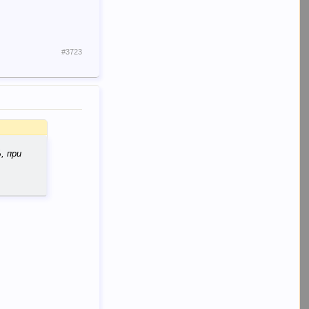
#3723
, при