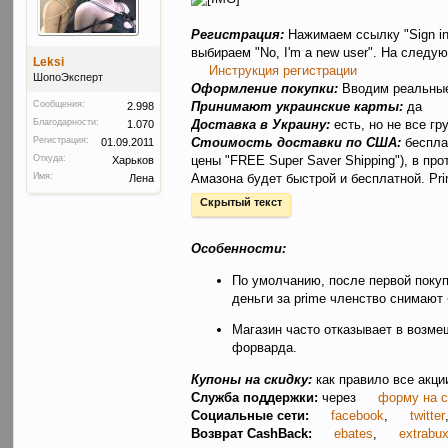
Регистрация:
Нажимаем ссылку "Sign in
выбираем "No, I'm a new user". На след
Leksi
Инструкция регистрации
ШопоЭксперт
Оформление покупки:
Вводим реальные 
Сообщения:
Принимают украинские карты:
да
2.998
Благодарности:
Доставка в Украину:
есть, но не все г
1.070
Регистрация:
Стоимость доставки по США:
бесплат
01.09.2011
Откуда:
цены "FREE Super Saver Shipping"), в про
Харьков
Имя:
Амазона будет быстрой и бесплатной. Prim
Лена
Скрытый текст
Особенности:
По умолчанию, после первой поку
деньги за prime членство снимают
Магазин часто отказывает в возмещ
форварда.
Купоны на скидку:
как правило все акции
Служба поддержки:
через
форму на с
Социальные сети:
facebook
,
twitter
Возврат CashBack:
ebates
,
extrabu