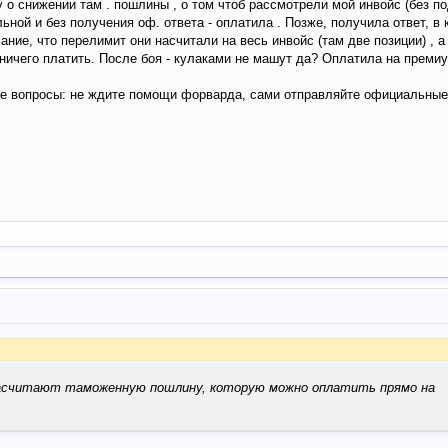
 о снижении там . пошлины , о том чтоб рассмотрели мой инвойс (без п
ной и без получения оф. ответа - оплатила . Позже, получила ответ, в 
ание, что перелимит они насчитали на весь инвойс (там две позиции) , а
 ничего платить. После боя - кулаками не машут да? Оплатила на преми
ые вопросы: не ждите помощи форварда, сами отправляйте официальные
насчитают таможенную пошлину, которую можно оплатить прямо на