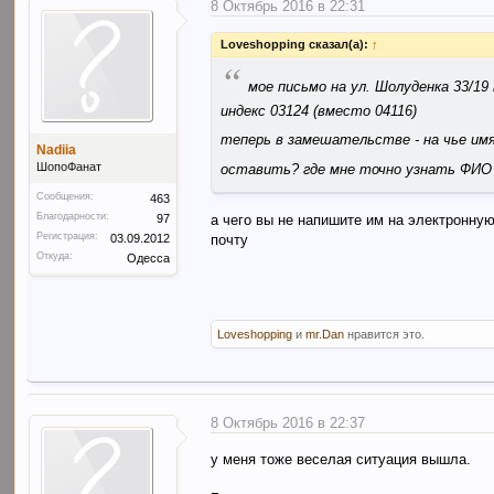
8 Октябрь 2016 в 22:31
Loveshopping сказал(а):
↑
“
мое письмо на ул. Шолуденка 33/19 
индекс 03124 (вместо 04116)
теперь в замешательстве - на чье им
Nadiia
ШопоФанат
оставить? где мне точно узнать ФИО
Сообщения:
463
Благодарности:
а чего вы не напишите им на электронную
97
Регистрация:
почту
03.09.2012
Откуда:
Одесса
Loveshopping
и
mr.Dan
нравится это.
8 Октябрь 2016 в 22:37
у меня тоже веселая ситуация вышла.