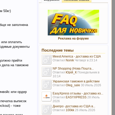
м 50кг)
обще не заполнена
Реклама на форуме
- или оплатить
бходимые документы
Последние темы
Meest America - доставка из США
Ответил
Nonik
Четверг в 23:14
должно прийти
о дела на таможне
NP Shopping (Нова Пошта...
Ответил
Юрій_К
Понедельник в
10:14
Украинская таможня в действии
Ответил
Oleg_sale
30 Июль 2026
инвойс или ордер
EasyXpress отзывы - доставка из...
Ответил
EASYXPRESS
28 Июль
спечатка выписок
2026
ckout) - тоже
Днипро -доставка из США в...
Ответил
100kk
26 Июль 2026
ер вашего дела