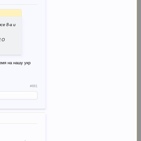
се 8-а и
И.О
ремя на нашу укр
#881