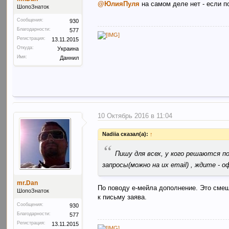
@ЮлияПуля
на самом деле нет - если п
ШопоЗнаток
Сообщения:
930
Благодарности:
577
Регистрация:
13.11.2015
Откуда:
Украина
Имя:
Даннил
10 Октябрь 2016 в 11:04
Nadiia сказал(а):
↑
“
Пишу для всех, у кого решаются 
запросы(можно на их email) , ждите -
mr.Dan
По поводу е-мейла дополнение. Это сме
ШопоЗнаток
к письму заява.
Сообщения:
930
Благодарности:
577
Регистрация:
13.11.2015