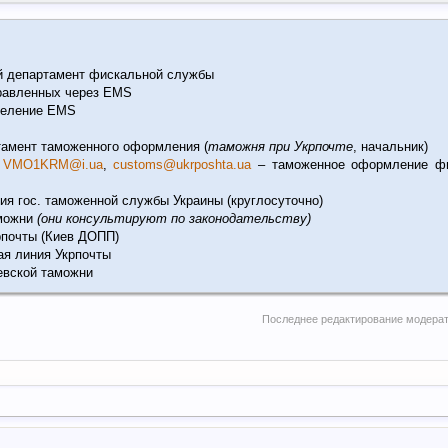
й департамент фискальной службы
правленных через EMS
тделение EMS
ртамент таможенного оформления (
таможня при Укрпочте
, начальник)
,
VMO1KRM@i.ua
,
customs@ukrposhta.ua
– таможенное оформление фи
рия гос. таможенной службы Украины (круглосуточно)
аможни
(
они консультируют по законодательству
)
крпочты (Киев ДОПП)
ая линия Укрпочты
иевской таможни
Последнее редактирование модера