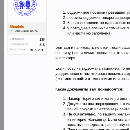
содержимое посылки превышает уст
посылка содержит товары запрещен
большое количество одинаковых 
ShopInfo
у сотрудника возникли сомнения о
C шоппингом на ты
или частично заполнена)
Сообщения:
138
Благодарности:
315
Бояться и паниковать не стоит, если ваш
Регистрация:
28.09.2011
пошлину ( если лимит превышен), отказа
инспектору.
Если посылка задержана таможней, то е
уведомление о том что ваша посылка зад
( его можно найти в телеграмме или позв
Какие документы вам понадобятся:
Паспорт (оригинал и копия) и иден
Документы подтверждающие стоимос
вашей покупки или страницы сайта,
Не обязательно, по вашему желани
из интернет-банкинга). Если оплач
желательно сделать распечатку оп
Письмо или телеграмму, в которой 