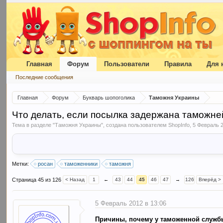
Главная
Форум
Пользователи
Правила
Для 
Последние сообщения
Главная
Форум
Букварь шопоголика
Таможня Украины
Что делать, если посылка задержана таможне
Тема в разделе "
Таможня Украины
", создана пользователем
ShopInfo
,
5 Февраль 
Метки:
росан
таможенники
таможня
Страница 45 из 126
< Назад
1
←
43
44
45
46
47
→
126
Вперёд >
5 Февраль 2012 в 13:06
Причины, почему у таможенной служб