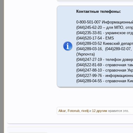
зазначені в цій статті.
Контактные телефоны:
0-800-501-007 Информационны
(044)245-62-20 – для МПО, от
(044)235-33-81 - украинское о
(044)520-17-54 - EMS
(044)289-03-52 Киевский депа
(044)289-03-16, (044)289-02-07
(Укрпочта)
(044)247-27-19 - телефон дове
(044)522-81-69 - справочная т
(044)247-88-10 - справочная У
(044)227-99-76 - информационн
(044)289-04-55 - справочная К
Alkar
,
Fotonub
,
rivelij
и
12 другим
нравится это.