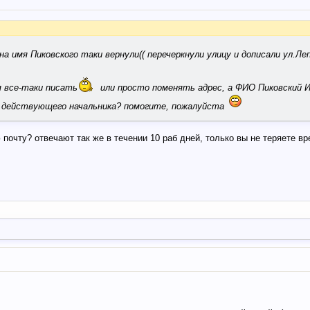
на имя Пиковского таки вернули(( перечеркнули улицу и дописали ул.Леп
я все-таки писать
или просто поменять адрес, а ФИО Пиковский 
 действующего начальника? помогите, пожалуйста
 почту? отвечают так же в течении 10 раб дней, только вы не теряете в