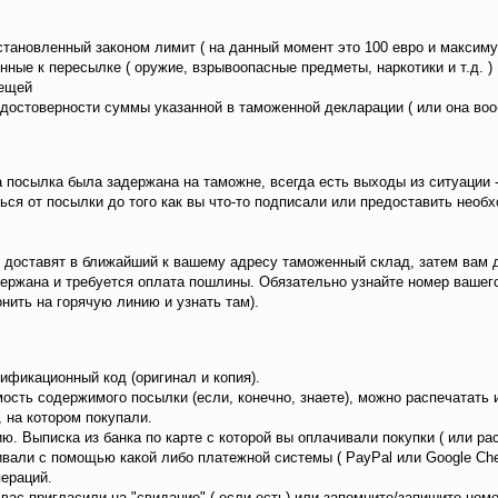
ановленный законом лимит ( на данный момент это 100 евро и максиму
ные к пересылке ( оружие, взрывоопасные предметы, наркотики и т.д. )
вещей
 достоверности суммы указанной в таможенной декларации ( или она во
а посылка была задержана на таможне, всегда есть выходы из ситуации 
ться от посылки до того как вы что-то подписали или предоставить нео
е доставят в ближайший к вашему адресу таможенный склад, затем вам 
ержана и требуется оплата пошлины. Обязательно узнайте номер вашег
онить на горячую линию и узнать там).
тификационный код (оригинал и копия).
ть содержимого посылки (если, конечно, знаете), можно распечатать 
 на котором покупали.
ю. Выписка из банка по карте с которой вы оплачивали покупки ( или ра
ивали с помощью какой либо платежной системы ( PayPal или Google Che
ераций.
вас пригласили на "свидание" ( если есть) или запомните/запишите ном