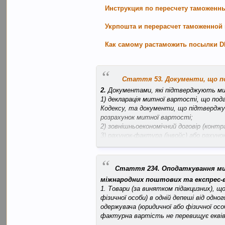
Инструкция по пересчету таможенн
Укрпошта и перерасчет таможенно
Как самому растаможить посылки DH
“
Стаття 53. Документи, що п
2.
Документами, які підтверджують ми
1) декларація митної вартості, що под
Кодексу, та документи, що підтверджу
розрахунок митної вартості;
2) зовнішньоекономічний договір (контр
3) рахунок-фактура (інвойс) або рахуно
4) якщо рахунок сплачено - банківські
5) за наявності - інші платіжні та/а
“
реквізити, необхідні для ідентифікації 
Стаття 234. Оподаткування ми
6) транспортні (перевізні) документи
міжнародних поштових та експрес-
вартість товару, а також документи, 
1. Товари (за винятком підакцизних), 
7) копія імпортної ліцензії, якщо імпор
фізичної особи) в одній депеші від одн
8 ) якщо здійснювалося страхування -
одержувача (юридичної або фізичної осо
страхування.
фактурна вартість не перевищує екві
5. Забороняється вимагати від декларан