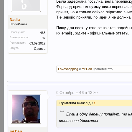
Была задержана посылка, вела переписку
Форвард прислал сумму ниже первоначаль
принят, но я только сейчас обратила вним
Т.е инвойс приняли, по идеи я не должна
Nadiia
ШопоФанат
Пишу для всех, у кого решаются подобн
Сообщения:
их email) , ждите - официальные ответы.
463
Благодарности:
97
Регистрация:
03.09.2012
Откуда:
Одесса
Loveshopping
и
mr.Dan
нравится это.
9 Октябрь 2016 в 13:30
Trykaterina сказал(а):
↑
“
Если в одну депешу попадут, то 
отделении Укрпочты
mr.Dan