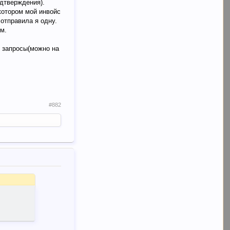
одтверждения).
котором мой инвойс
 отправила я одну.
ум.
 запросы(можно на
#882