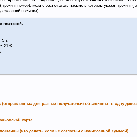
трекинг номер), можно распечатать письмо в котором указан трекинг ( есл
держанной посылки)
х платежей.
= 5 €
 = 21 €
€
к (отправленных для разных получателей) объединяют в одну депе
анковской карте.
пошлины (что делать, если не согласны с начисленной суммой)