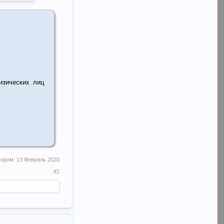
зических лиц
тором:
13 Февраль 2020
#1