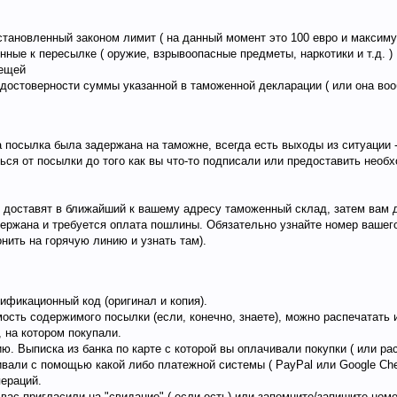
ановленный законом лимит ( на данный момент это 100 евро и максиму
ные к пересылке ( оружие, взрывоопасные предметы, наркотики и т.д. )
вещей
 достоверности суммы указанной в таможенной декларации ( или она во
а посылка была задержана на таможне, всегда есть выходы из ситуации 
ться от посылки до того как вы что-то подписали или предоставить нео
е доставят в ближайший к вашему адресу таможенный склад, затем вам 
ержана и требуется оплата пошлины. Обязательно узнайте номер вашег
онить на горячую линию и узнать там).
тификационный код (оригинал и копия).
ть содержимого посылки (если, конечно, знаете), можно распечатать 
 на котором покупали.
ю. Выписка из банка по карте с которой вы оплачивали покупки ( или ра
ивали с помощью какой либо платежной системы ( PayPal или Google Che
ераций.
вас пригласили на "свидание" ( если есть) или запомните/запишите ном