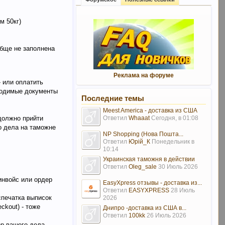
м 50кг)
обще не заполнена
Реклама на форуме
- или оплатить
бходимые документы
Последние темы
Meest America - доставка из США
Ответил
Whaaat
Сегодня, в 01:08
должно прийти
о дела на таможне
NP Shopping (Нова Пошта...
Ответил
Юрій_К
Понедельник в
10:14
Украинская таможня в действии
Ответил
Oleg_sale
30 Июль 2026
инвойс или ордер
EasyXpress отзывы - доставка из...
Ответил
EASYXPRESS
28 Июль
спечатка выписок
2026
ckout) - тоже
Днипро -доставка из США в...
Ответил
100kk
26 Июль 2026
ер вашего дела