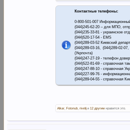
зазначені в цій статті.
Контактные телефоны:
0-800-501-007 Информационны
(044)245-62-20 – для МПО, от
(044)235-33-81 - украинское о
(044)520-17-54 - EMS
(044)289-03-52 Киевский депа
(044)289-03-16, (044)289-02-07
(Укрпочта)
(044)247-27-19 - телефон дове
(044)522-81-69 - справочная т
(044)247-88-10 - справочная У
(044)227-99-76 - информационн
(044)289-04-55 - справочная К
Alkar
,
Fotonub
,
rivelij
и
12 другим
нравится это.