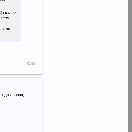
ие:
а и я не
 этом
ть не
#2022
ят до Львова,