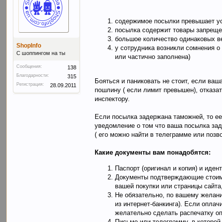
содержимое посылки превышает уст
посылка содержит товары запрещен
большое количество одинаковых 
ShopInfo
у сотрудника возникли сомнения о
C шоппингом на ты
или частично заполнена)
Сообщения:
138
Благодарности:
315
Бояться и паниковать не стоит, если ваш
Регистрация:
28.09.2011
пошлину ( если лимит превышен), отказа
инспектору.
Если посылка задержана таможней, то е
уведомление о том что ваша посылка зад
( его можно найти в телеграмме или позв
Какие документы вам понадобятся:
Паспорт (оригинал и копия) и иден
Документы подтверждающие стоимос
вашей покупки или страницы сайта,
Не обязательно, по вашему желани
из интернет-банкинга). Если оплач
желательно сделать распечатку оп
Письмо или телеграмму, в которой 