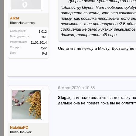
Добрый вечер! Купил товар на ебе
"Shanovnyj kliyent, Vam neobxidno opl
интернета выяснил, что это означает, 
пойму, как посылка неоплачена, если о
Alkar
ШопоНавигатор
вспомнить, а не при получении? В об
сообщении не было никаких реквизито
Сообщения:
1.012
должно, товар стоил 48 евро
Благодарности:
361
Регистрация:
11.02.2014
Откуда:
Kyiv
Оплатить не немцу а Мисту. Доставку не 
Имя:
Pol
6 Март 2020 в 10:38
Slagar
, вам надо оплатить за доставку п
дальше она не поедет пока вы не оплатит
NataliiaPO
ШопоНовичок