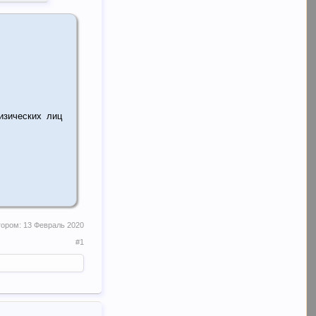
зических лиц
тором:
13 Февраль 2020
#1