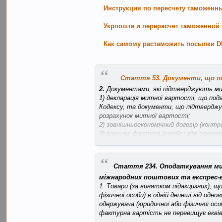
Инструкция по пересчету таможенн
Укрпошта и перерасчет таможенно
Как самому растаможить посылки DH
“
Стаття 53. Документи, що п
2.
Документами, які підтверджують ми
1) декларація митної вартості, що под
Кодексу, та документи, що підтверджу
розрахунок митної вартості;
2) зовнішньоекономічний договір (контр
3) рахунок-фактура (інвойс) або рахуно
4) якщо рахунок сплачено - банківські
5) за наявності - інші платіжні та/а
“
реквізити, необхідні для ідентифікації 
Стаття 234. Оподаткування ми
6) транспортні (перевізні) документи
міжнародних поштових та експрес-
вартість товару, а також документи, 
1. Товари (за винятком підакцизних), 
7) копія імпортної ліцензії, якщо імпор
фізичної особи) в одній депеші від одн
8 ) якщо здійснювалося страхування -
одержувача (юридичної або фізичної осо
страхування.
фактурна вартість не перевищує екві
5. Забороняється вимагати від декларан