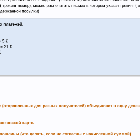
трекинг номер), можно распечатать письмо в котором указан трекинг ( есл
держанной посылки)
х платежей.
= 5 €
 = 21 €
€
к (отправленных для разных получателей) объединяют в одну депе
анковской карте.
пошлины (что делать, если не согласны с начисленной суммой)