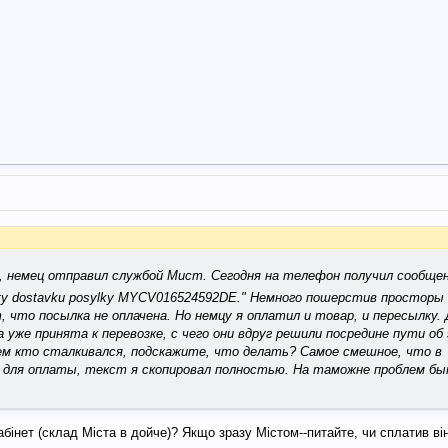
й, немец отправил службой Мист. Сегодня на телефон получил сообщен
atyty dostavku posylky MYCV016524592DE." Немного пошерстив просторы
что посылка не оплачена. Но немцу я оплатил и товар, и пересылку. Д
на уже принята к перевозке, с чего они вдруг решили посредине пути об
щем кто сталкивался, подскажите, что делать? Самое смешное, что в
в для оплаты, текст я скопировал полностью. На таможне проблем бы
абінет (склад Міста в дойче)? Якщо зразу Містом--питайте, чи сплатив в