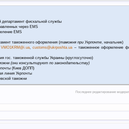
й департамент фискальной службы
правленных через EMS
тделение EMS
ртамент таможенного оформления (
таможня при Укрпочте
, начальник)
,
VMO1KRM@i.ua
,
customs@ukrposhta.ua
– таможенное оформление фи
рия гос. таможенной службы Украины (круглосуточно)
аможни
(
они консультируют по законодательству
)
крпочты (Киев ДОПП)
ая линия Укрпочты
иевской таможни
Последнее редактирование модера