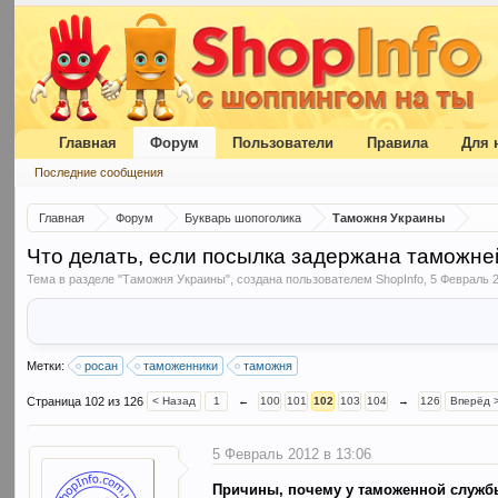
Главная
Форум
Пользователи
Правила
Для 
Последние сообщения
Главная
Форум
Букварь шопоголика
Таможня Украины
Что делать, если посылка задержана таможне
Тема в разделе "
Таможня Украины
", создана пользователем
ShopInfo
,
5 Февраль 
Метки:
росан
таможенники
таможня
Страница 102 из 126
< Назад
1
←
100
101
102
103
104
→
126
Вперёд 
5 Февраль 2012 в 13:06
Причины, почему у таможенной служб