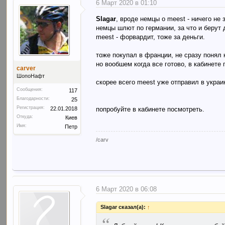
6 Март 2020 в 01:10
Slagar
, вроде немцы о meest - ничего не 
немцы шлют по германии, за что и берут 
meest - форвардит, тоже за деньги.
тоже покупал в франции, не сразу понял 
но вообшем когда все готово, в кабинет
carver
ШопоНафт
скорее всего meest уже отправил в украи
Сообщения:
117
Благодарности:
25
Регистрация:
попробуйте в кабинете посмотреть.
22.01.2018
Откуда:
Киев
Имя:
Петр
/carv
6 Март 2020 в 06:08
Slagar сказал(а):
↑
“