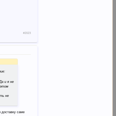
#2023
ие:
а и я не
 этом
ть не
ін доставку саме