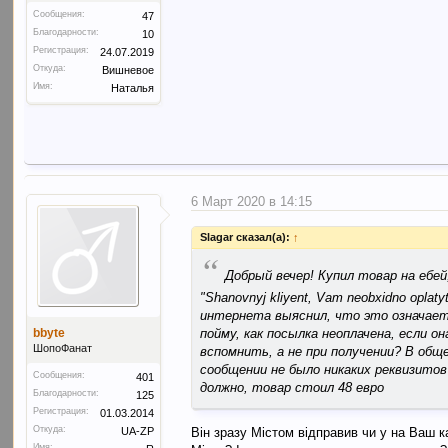
Сообщения:
47
Благодарности:
10
Регистрация:
24.07.2019
Откуда:
Вишневое
Имя:
Наталья
6 Март 2020 в 14:15
Slagar сказал(а):
↑
“
Добрый вечер! Купил товар на ебе
"Shanovnyj kliyent, Vam neobxidno opl
интернета выяснил, что это означает, 
пойму, как посылка неоплачена, если о
bbyte
ШопоФанат
вспомнить, а не при получении? В об
сообщении не было никаких реквизито
Сообщения:
401
должно, товар стоил 48 евро
Благодарности:
125
Регистрация:
01.03.2014
Откуда:
UA-ZP
Він зразу Містом відправив чи у на Ваш к
Имя: