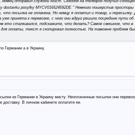
й, немец отправил службой Мист. Сегодня на телефон получил сообщен
atyty dostavku posylky MYCV016524592DE." Немного пошерстив просторы
что посылка не оплачена. Но немцу я оплатил и товар, и пересылку. Д
на уже принята к перевозке, с чего они вдруг решили посредине пути об
щем кто сталкивался, подскажите, что делать? Самое смешное, что в
в для оплаты, текст я скопировал полностью. На таможне проблем бы
по Германии а в Украину.
осылки из Германии в Украину мисту. Неоплаченные посылки они перевоз
е доставку. В личном кабинете оплатите ее.