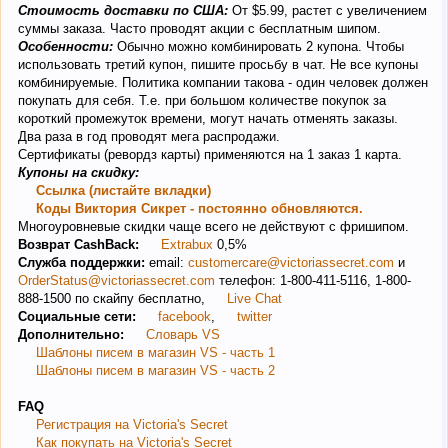
Стоимость доставки по США:
От $5.99, растет с увеличением
суммы заказа. Часто проводят акции с бесплатным шипом.
Особенности:
Обычно можно комбинировать 2 купона. Чтобы
использовать третий купон, пишите просьбу в чат. Не все купоны
комбинируемые. Политика компании такова - один человек должен
покупать для себя. Т.е. при большом количестве покупок за
короткий промежуток времени, могут начать отменять заказы.
Два раза в год проводят мега распродажи.
Сертификаты (ревордз карты) применяются на 1 заказ 1 карта.
Купоны на скидку:
Ссылка (листайте вкладки)
Коды Виктория Сикрет - постоянно обновляются.
Многоуровневые скидки чаще всего не действуют с фришипом.
Возврат CashBack:
Extrabux
0,5%
Служба поддержки:
email:
customercare@victoriassecret.com
и
OrderStatus@victoriassecret.com
телефон: 1-800-411-5116, 1-800-
888-1500 по скайпу бесплатно,
Live Chat
Социальные сети:
facebook
,
twitter
Дополнительно:
Словарь VS
Шаблоны писем в магазин VS - часть 1
Шаблоны писем в магазин VS - часть 2
FAQ
Регистрация на Victoria's Secret
Как покупать на Victoria's Secret