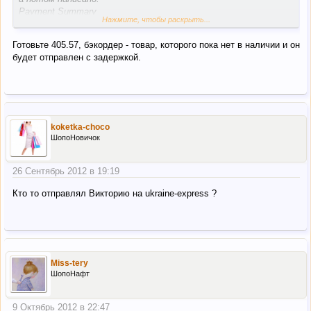
Payment Summary
Нажмите, чтобы раскрыть...
Visa ending in 3836 $405.57
Funds to be applied on backorder -$41.77
Готовьте 405.57, бэкордер - товар, которого пока нет в наличии и он
будет отправлен с задержкой.
Payment
Total
$363.80
В итоге какую сумму мне готовить?
koketka-choco
ШопоНовичок
26 Сентябрь 2012 в 19:19
Кто то отправлял Викторию на ukraine-express ?
Miss-tery
ШопоНафт
9 Октябрь 2012 в 22:47