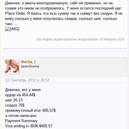
Девочки, я ввела многоуровневоую, сайт её применил, но на
сумме это никак не отобразилось. У меня остался последний шаг:
Place Order. Я боюсь что всю сумму так и снимут без скидки. Я не
вижу сколько у меня получилась скидка, сколько шип, сколько
такс....
Последнее редактирование модератором:
20 Февраль 2014
Marina_)
ШопоЗнаток
22 Сентябрь 2012 в 20:57
Девочки, вот у меня
ордер на 454,44$
шип 26,13
скидка 75$
промежуточный итог 405,57$
а потом написано:
Payment Summary
Visa ending in 3836 $405.57