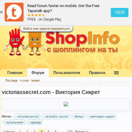
Read forum faster on mobile. Get the Free
Tapatalk app?
VIEW
FREE - on Google Play
Войти или зарегистрироваться
Главная
Форум
Пользователи
Правила
Последние сообщения
Форум
...
Каталог интернет-магазинов
США
victoriassecret.com - Виктория Сикрет
Метки:
victoriassecret
victoria’s secret
белье
виктория сикрет
купальники
одежда
< Назад
1
2
3
4
5
6
→
120
Вперёд >