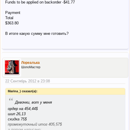
Funds to be applied on backorder -$41.77
Payment
Total
$363.80
В итоге какую сумму мне готовить?
Лореалька
ШопоМастер
22 Сентябрь 2012 в 23:08
Marina_) сказал(а):
“
Девочки, вот у меня
ордер на 454,44$
шип 26,13
скидка 75$
промежуточный итог 405,57$
а потом написано: