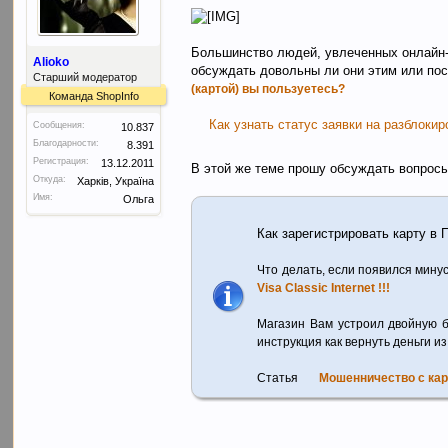
Большинство людей, увлеченных онлайн-ш
Alioko
обсуждать довольны ли они этим или посм
Старший модератор
(картой) вы пользуетесь?
Команда ShopInfo
Как узнать статус заявки на разблоки
Сообщения:
10.837
Благодарности:
8.391
Регистрация:
13.12.2011
В этой же теме прошу обсуждать вопрос
Откуда:
Харків, Україна
Имя:
Ольга
Как зарегистрировать карту в
Что делать, если появился мину
Visa Classic Internet !!!
Магазин Вам устроил двойную 
инструкция как вернуть деньги из
Статья
Мошенничество с ка