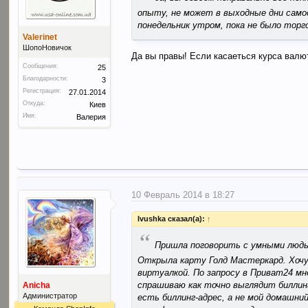
опыту, не может в выходные дни само
понедельник утром, пока не было торг
Valerinet
ШопоНовичок
Да вы правы! Если касаеться курса валю
Сообщения:
25
Благодарности:
3
Регистрация:
27.01.2014
Откуда:
Киев
Имя:
Валерия
10 Февраль 2014 в 18:27
Ivushka сказал(а):
↑
“
Пришла поговорить с умными люд
Открыла карту Голд Мастеркард. Хочу
виртуалкой. По запросу в Приват24 мн
спрашиваю как точно выглядит биллинг
Anicha
Администратор
есть биллинг-адрес, а не мой домашни