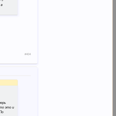
 в
#404
перь
то это и
По