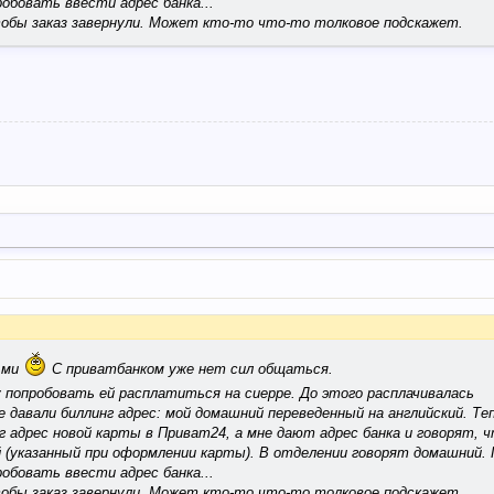
обовать ввести адрес банка...
чтобы заказ завернули. Может кто-то что-то толковое подскажет.
ьми
С приватбанком уже нет сил общаться.
 попробовать ей расплатиться на сиерре. До этого расплачивалась
е давали биллинг адрес: мой домашний переведенный на английский. Те
 адрес новой карты в Приват24, а мне дают адрес банка и говорят, ч
й (указанный при оформлении карты). В отделении говорят домашний. 
обовать ввести адрес банка...
чтобы заказ завернули. Может кто-то что-то толковое подскажет.