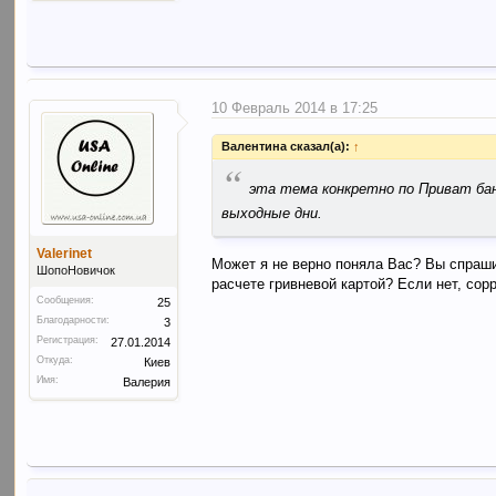
10 Февраль 2014 в 17:25
Валентина сказал(а):
↑
“
эта тема конкретно по Приват бан
выходные дни.
Valerinet
Может я не верно поняла Вас? Вы спраши
ШопоНовичок
расчете гривневой картой? Если нет, сорр
Сообщения:
25
Благодарности:
3
Регистрация:
27.01.2014
Откуда:
Киев
Имя:
Валерия