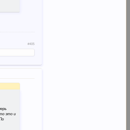
#405
перь
то это и
По