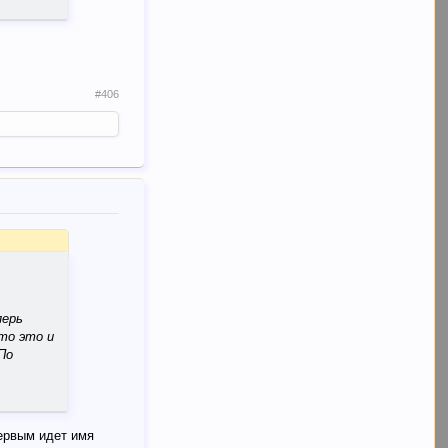
#406
перь
то это и
По
первым идет имя