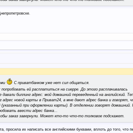
Днепропетровске.
ьми
С приватбанком уже нет сил общаться.
 попробовать ей расплатиться на сиерре. До этого расплачивалась
е давали биллинг адрес: мой домашний переведенный на английский. Те
 адрес новой карты в Приват24, а мне дают адрес банка и говорят, ч
й (указанный при оформлении карты). В отделении говорят домашний. 
обовать ввести адрес банка...
чтобы заказ завернули. Может кто-то что-то толковое подскажет.
та, просила их написать все английскими буквами, вплоть до того, что 