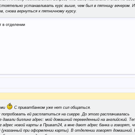
стоятельно устанавливать курс выше, чем был в пятницу вечером. И
ов, снова вернуться к пятничному курсу.
т в отделении
ьми
С приватбанком уже нет сил общаться.
 попробовать ей расплатиться на сиерре. До этого расплачивалась
е давали биллинг адрес: мой домашний переведенный на английский. Те
 адрес новой карты в Приват24, а мне дают адрес банка и говорят, ч
й (указанный при оформлении карты). В отделении говорят домашний. 