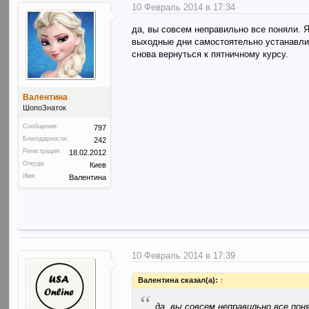
10 Февраль 2014 в 17:34
да, вы совсем неправильно все поняли. Я
выходные дни самостоятельно устанавлив
снова вернуться к пятничному курсу.
Валентина
ШопоЗнаток
Сообщения:
797
Благодарности:
242
Регистрация:
18.02.2012
Откуда:
Киев
Имя:
Валентина
10 Февраль 2014 в 17:39
Валентина сказал(а):
↑
“
да, вы совсем неправильно все пон