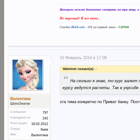
Женщина может бесконечно смотреть на три вещи, а в
Не нарушай! Я все вижу..
Скидка
iHerb.com
- 10$ на первый заказ -
UJO946
10 Февраль 2014 в 17:08
Valerinet сказал(а):
↑
“
На сколько я знаю, то курс валю
курсу ведутся расчеты. Так в укрсибе 
Валентина
эта тема конкретно по Приват банку. Поэ
ШопоЗнаток
Сообщения:
797
Благодарности:
242
Регистрация:
18.02.2012
Откуда:
Киев
Имя:
Валентина