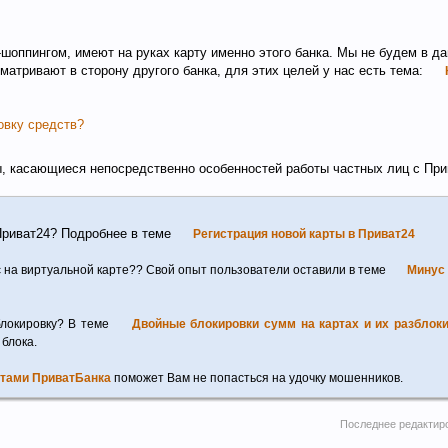
оппингом, имеют на руках карту именно этого банка. Мы не будем в д
атривают в сторону другого банка, для этих целей у нас есть тема:
ровку средств?
ы, касающиеся непосредственно особенностей работы частных лиц с Пр
 Приват24? Подробнее в теме
Регистрация новой карты в Приват24
с на виртуальной карте?? Свой опыт пользователи оставили в теме
Минус 
блокировку? В теме
Двойные блокировки сумм на картах и их разблок
 блока.
ртами ПриватБанка
поможет Вам не попасться на удочку мошенников.
Последнее редактир