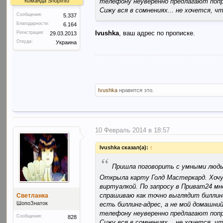
Команда ShopInfo
телефону неуверенно предлагают попр
Сижу вся в сомнениях... не хочется, 
Сообщения:
5.337
Благодарности:
6.164
Ivushka
, ваш адрес по прописке.
Регистрация:
29.03.2013
Откуда:
Украина
Ivushka
нравится это.
10 Февраль 2014 в 18:57
Ivushka сказал(а):
↑
“
Пришла поговорить с умными люд
Открыла карту Голд Мастеркард. Хочу
виртуалкой. По запросу в Приват24 мн
спрашиваю как точно выглядит биллинг
Светланка
ШопоЗнаток
есть биллинг-адрес, а не мой домашни
телефону неуверенно предлагают попр
Сообщения:
828
Сижу вся в сомнениях... не хочется, 