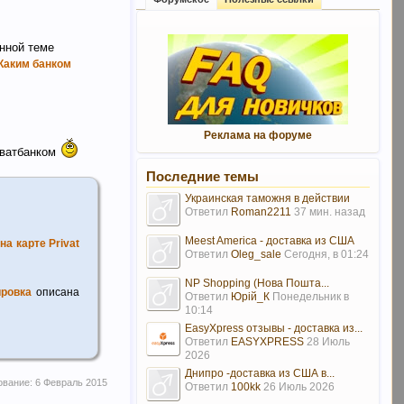
анной теме
Каким банком
Реклама на форуме
иватбанком
Последние темы
Украинская таможня в действии
Ответил
Roman2211
37 мин. назад
Meest America - доставка из США
на карте Privat
Ответил
Oleg_sale
Сегодня, в 01:24
NP Shopping (Нова Пошта...
ировка
описана
Ответил
Юрій_К
Понедельник в
10:14
EasyXpress отзывы - доставка из...
Ответил
EASYXPRESS
28 Июль
2026
Днипро -доставка из США в...
ование:
6 Февраль 2015
Ответил
100kk
26 Июль 2026