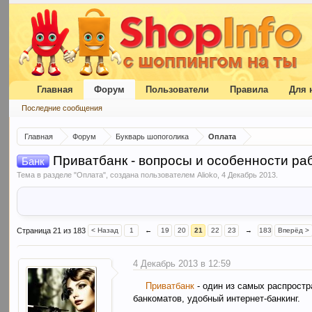
Главная
Форум
Пользователи
Правила
Для 
Последние сообщения
Главная
Форум
Букварь шопоголика
Оплата
Приватбанк - вопросы и особенности ра
Банк
Тема в разделе "
Оплата
", создана пользователем
Alioko
,
4 Декабрь 2013
.
Страница 21 из 183
< Назад
1
←
19
20
21
22
23
→
183
Вперёд >
4 Декабрь 2013 в 12:59
Приватбанк
- один из самых распрост
банкоматов, удобный интернет-банкинг.