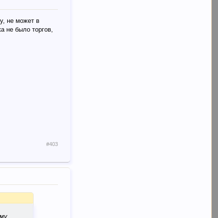
у, не может в
а не было торгов,
#403
ему