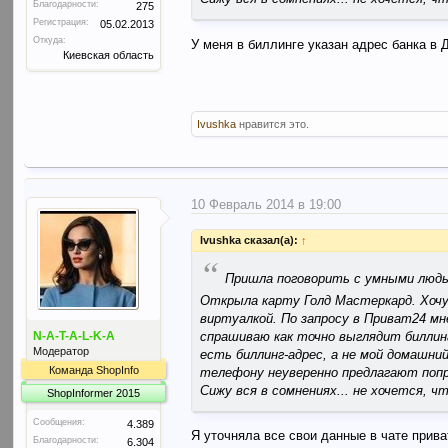
Благодарности:
275
Регистрация:
05.02.2013
Откуда:
У меня в биллинге указан адрес банка в 
Киевская область
Ivushka
нравится это.
10 Февраль 2014 в 19:00
Ivushka сказал(а):
↑
“
Пришла поговорить с умными люд
Открыла карту Голд Мастеркард. Хочу
виртуалкой. По запросу в Приват24 мн
спрашиваю как точно выглядит биллинг
N-A-T-A-L-K-A
Модератор
есть биллинг-адрес, а не мой домашни
Команда ShopInfo
телефону неуверенно предлагают попр
Сижу вся в сомнениях... не хочется, 
ShopInformer 2015
Сообщения:
4.389
Я уточняла все свои данные в чате прива
Благодарности:
6.304