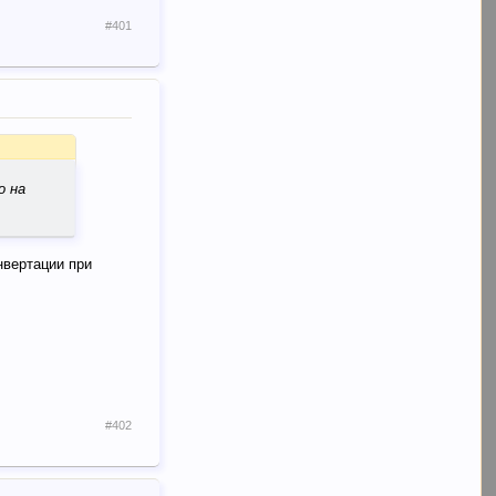
#401
о на
нвертации при
#402