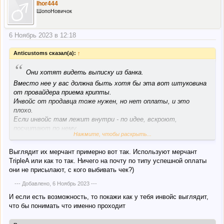
Ihor444
ШопоНовичок
6 Ноябрь 2023 в 12:18
Anticustoms сказал(а):
↑
“
Они хотят видеть выписку из банка.
Вместо нее у вас должна быть хотя бы эта вот штуковина
от провайдера приема крипты.
Инвойс от продавца тоже нужен, но нет оплаты, и это
плохо.
Если инвойс там лежит внутри - по идее, вскроют,
посчитают по нему.
Нажмите, чтобы раскрыть...
Но это по идее, а будут ли так делать или посчитают по
средней гуглоцене, никто заранее не скажет.
Выглядит их мерчант примерно вот так. Используют мерчант
TripleA или как то так. Ничего на почту по типу успешной оплаты
они не присылают, с кого выбивать чек?)
--- Добавлено,
6 Ноябрь 2023
---
И если есть возможность, то покажи как у тебя инвойс выглядит,
что бы понимать что именно проходит