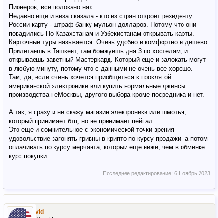
Пионеров, все полокано нах.
Недавно еще и виза сказала - кто из стран откроет резиденту
России карту - штраф банку мульон долларов. Потому что они
повадились По Казахстанам и Узбекистанам открывать карты.
Карточные туры называется. Очень удобно и комфортно и дешево.
Прилетаешь в Ташкент, там бомжуешь дня 3 по хостелам, и
открываешь заветный Мастеркард. Который еще и залокать могут
в любую минуту, потому что с данными не очень все хорошо.
Там, да, если очень хочется приобщиться к проклятой
американской электронике или купить нормальные джинсы
производства неМосквы, другого выбора кроме посредника и нет.
А так, я сразу и не скажу магазин электроники или шмотья,
который принимает бтц, но не принимает пейпал.
Это еще и сомнительное с экономической точки зрения
удовольствие загонять гривны в крипто по курсу продажи, а потом
оплачивать по курсу мерчанта, который еще ниже, чем в обменке
курс покупки.
Последнее редактирование:
6 Ноябрь 2023
vld