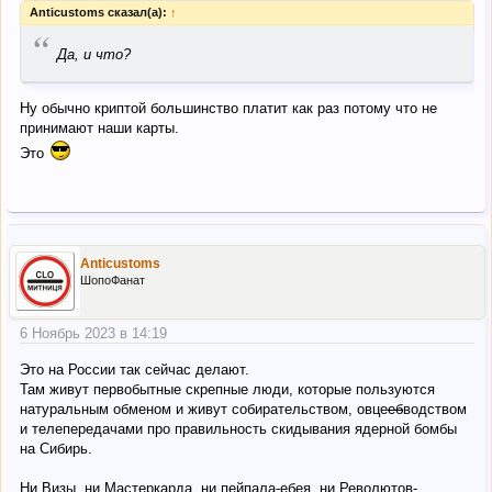
Anticustoms сказал(а):
↑
“
Да, и что?
Ну обычно криптой большинство платит как раз потому что не
принимают наши карты.
Это
Anticustoms
ШопоФанат
6 Ноябрь 2023 в 14:19
Это на России так сейчас делают.
Там живут первобытные скрепные люди, которые пользуются
натуральным обменом и живут собирательством, овце
еб
водством
и телепередачами про правильность скидывания ядерной бомбы
на Сибирь.
Ни Визы, ни Мастеркарда, ни пейпала-ебея, ни Револютов-