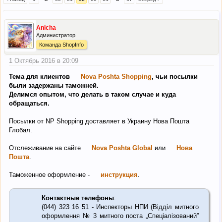
Anicha
Администратор
Команда ShopInfo
1 Октябрь 2016 в 20:09
Тема для клиентов
Nova Poshta Shopping
,
чьи посылки
были задержаны таможней.
Делимся опытом, что делать в таком случае и куда
обращаться.
Посылки от NP Shopping доставляет в Украину Нова Пошта
Глобал.
Отслеживание на сайте
Nova Poshta Global
или
Нова
Пошта
.
Таможенное оформление -
инструкция
.
Контактные телефоны
:
(044) 323 16 51 - Инспекторы НПИ (Відділ митного
оформлення № 3 митного поста „Спеціалізований”