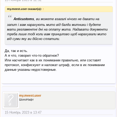
my.meest.user сказал(а):
↑
“
Anticustoms
, ви можете взагалі нічого не давати на
запит і вам нарахують мито від балди митники і будете
мати регламентні дні на оплату мита. Надавати документи
треба лише тоді коли вам принципово щоб нарахували мито
від суми яку ви дійсно сплатили.
Да, так и есть.
А я что, говорил что-то обратное?
Или насчитают как в их понимании правильно, или составят
протокол, конфискуют и наложат штраф, если в их понимании
данные указаны недостоверные.
my.meest.user
ШопоНафт
15 Ноябрь 2023 в 13:47