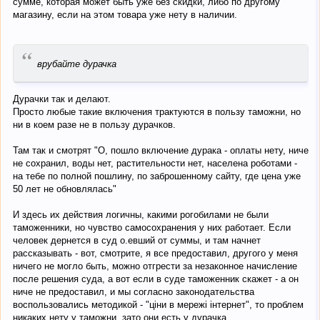
сумме, которая может быть уже без скидки, либо по другому
магазину, если на этом товара уже нету в наличии.
“
врубайте дурачка
Дурачки так и делают.
Просто любые такие включения трактуются в пользу таможни, но
ни в коем разе не в пользу дурачков.
Там так и смотрят "О, пошло включение дурака - оплаты нету, ниче
не сохранил, воды нет, растительности нет, населена роботами -
на тебе по полной пошлину, по заброшенному сайту, где цена уже
50 лет не обновлялась"
И здесь их действия логичны, какими рогобилами не были
таможенники, но чувство самосохранения у них работает. Если
человек дернется в суд о.евший от суммы, и там начнет
рассказывать - вот, смотрите, я все предоставил, другого у меня
ничего не могло быть, можно отгрести за незаконное начисление
после решения суда, а вот если в суде таможенник скажет - а он
ниче не предоставил, и мы согласно законодательства
воспользовались методикой - "ціни в мережі інтернет", то проблем
никаких нету у таможни, зато они есть у дурачка.