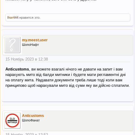
Ihor444
нравится это.
my.meest.user
ШопоНафт
15 Ноябрь 2023 в 12:38
Anticustoms
, ви можете взагалі нічого не давати на запит і вам
нарахують мито від балди митники і будете мати регламентні дні
на оплату мита. Надавати документи треба лише тоді коли вам
принципово щоб нарахували мито від суми яку ви дійсно сплатили.
Anticustoms
ШопоФанат
15 Ноябрь 2023 в 12:52