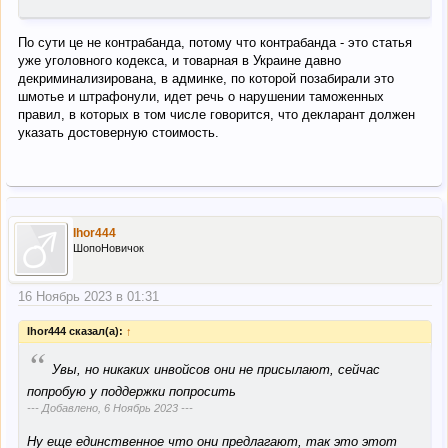
По сути це не контрабанда, потому что контрабанда - это статья
уже уголовного кодекса, и товарная в Украине давно
декриминализирована, в админке, по которой позабирали это
шмотье и штрафонули, идет речь о нарушении таможенных
правил, в которых в том числе говорится, что декларант должен
указать достоверную стоимость.
Ihor444
ШопоНовичок
16 Ноябрь 2023 в 01:31
Ihor444 сказал(а):
↑
“
Увы, но никаких инвойсов они не присылают, сейчас
попробую у поддержки попросить
--- Добавлено,
6 Ноябрь 2023
---
Ну еще единственное что они предлагают, так это этот