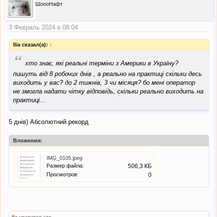
ШопоНафт
3 Февраль 2024 в 08:04
llia сказал(а):
↑
“
хто знає, які реальні терміни з Америки в Україну?
пишуть від 8 робочих днів , а реально на практиці скільки десь
виходить у вас? до 2 тижнів, 3 чи місяця? бо мені оператор
не змогла надати чітку відповідь, скільки реально виходить на
практиці...
5 днів) Абсолютний рекорд
Вложения:
IMG_0105.jpeg
Размер файла:
506,3 КБ
Просмотров:
0