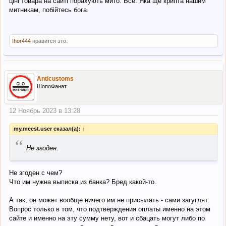
ціні товара на сайті порахують мито. Все. Яка ще крипта нашим
митникам, побійтесь бога.
Ihor444
нравится это.
Anticustoms
ШопоФанат
12 Ноябрь 2023 в 13:28
my.meest.user сказал(а):
↑
“
Не згоден.
Не згоден с чем?
Что им нужна выписка из банка? Бред какой-то.
А так, он может вообще ничего им не присылать - сами загуглят.
Вопрос только в том, что подтверждения оплаты именно на этом
сайте и именно на эту сумму нету, вот и сбацать могут либо по