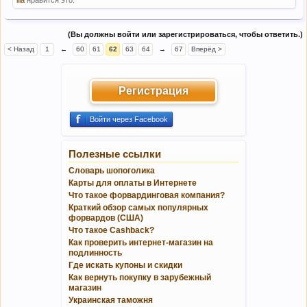
llia
нравится это.
(Вы должны войти или зарегистрироваться, чтобы ответить.)
< Назад
1
←
60
61
62
63
64
→
67
Вперёд >
Регистрация
Войти через Facebook
Полезные ссылки
Словарь шопоголика
Карты для оплаты в Интернете
Что такое форвардинговая компания?
Краткий обзор самых популярных
форвардов (США)
Что такое Cashback?
Как проверить интернет-магазин на
подлинность
Где искать купоны и скидки
Как вернуть покупку в зарубежный
магазин
Украинская таможня