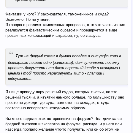
Фантазии у кого? У законодателя, таможенников и суда?
Возможно. Но не у меня.
Я говорю о реалиях таможенных процессов, а то что часть из них
реализуется фантастическим образом и проецируется в виде
прозаичных конфискаций и штрафов, ну, соглашусь.
“
Тут на форумі кожен я думаю попадав в ситуацію коли в
декларацію пишеш одне (занижаєш), далі зупиняють посилку
просять документи і ти даєш справжній інвойс з позиціями і
цінами і тобі просто нараховують мито - платиш і
відпускають.
Я нище приведу пару решений судов, которых тысячи, но это
решений тысячи, а изъятий намного больше, по большинству оно
просто не доходит до суда, валяется на складах, откуда
постепенно испаряется неведомым образом.
Вы много видели этих потерпевших на форуме? Чел дочитался
бредней знатоков и экспертов на форуме, рискнул, и у него или
навсегда пропало желание что-то получать, или он об этом не