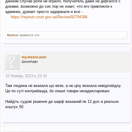
данном случае роли не играло, получатель даже не дергался с
доками, возможно до сих пор не знает, что его привлекли к
админке, думает просто задержали и все -
https://reyestr.court.gov.ua/Review/92794396
Muskus
нравится это.
my.meest.user
ШопоНафт
15 Ноябрь 2023 в 23:34
Там людина не вказала що везе, а не ціну вказала невідповідну.
Це по суті контрабанда, бо лишні товари незадекларовані.
Найдіть судові рішення де шарф вказаний як 12 дол а реально
коштує 50