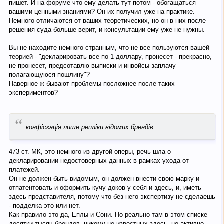
пишет. И на форуме что ему делать тут потом - обогащаться
вашими ценными знаниями? Он их получил уже на практике.
Немного отличаются от ваших теоретических, но он в них после
решения суда больше верит, и консультации ему уже не нужны.
Вы не находите немного странным, что не все пользуются вашей
теорией - "декларировать все по 1 доллару, пронесет - прекрасно,
не пронесет, предсотавлю выписки и инвойсы заплачу
полагающуюся пошлину"?
Наверное ж бывают проблемы посложнее после таких
экспериментов?
“
конфіскація лише репліки відомих брендів
473 ст. МК, это немного из другой оперы, речь шла о
декларировании недостоверных данных в рамках ухода от
платежей.
Он не должен быть видомым, он должен внести свою марку и
отпатентовать и оформить кучу доков у себя и здесь, и, иметь
здесь представителя, потому что без него экспертизу не сделаешь
- подделка это или нет.
Как правило это да, Еплы и Сони. Но реально там в этом списке
десятки тысяч брендов, никому не известных здесь, но активно