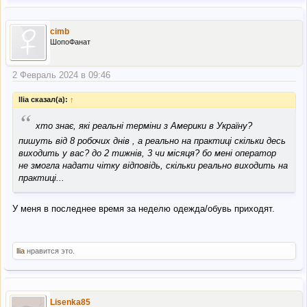
cimb
ШопоФанат
2 Февраль 2024 в 09:46
llia сказал(а):
↑
“
хто знає, які реальні терміни з Америки в Україну?
пишуть від 8 робочих днів , а реально на практиці скільки десь
виходить у вас? до 2 тижнів, 3 чи місяця? бо мені оператор
не змогла надати чітку відповідь, скільки реально виходить на
практиці...
У меня в последнее время за неделю одежда/обувь приходят.
llia
нравится это.
Lisenka85