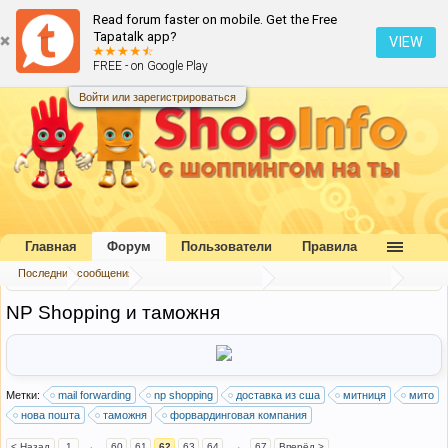
Read forum faster on mobile. Get the Free
Tapatalk app?
VIEW
FREE - on Google Play
Войти или зарегистрироваться
Главная
Форум
Пользователи
Правила
Последние сообщения
Главная
Форум
Букварь шопоголика
Таможня Украины
NP Shopping и таможня
Метки:
mail forwarding
np shopping
доставка из сша
митниця
мито
нова пошта
таможня
форвардинговая компания
< Назад
1
←
60
61
62
63
64
→
67
Вперёд >