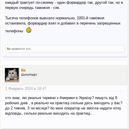
каждый трактует по-своему - один форвардер так, другой так, но в
первую очередь таможня - сяк.
Тысяча телефонов выехало нормально, 1001-й таможня
остановила, форвардер взял и добавил в перечень запрещенных
телефоны
llia
нравится это.
llia
ШопоНафт
1 Февраль 2024 в 18:47
хто знає, які реальні терміни з Америки в Україну? пишуть від 8
робочих днів , а реально на практиці скільки десь виходить у вас?
до 2 тижнів, 3 чи місяця? бо мені оператор не змогла надати чітку
відповідь, скільки реально виходить на практиці...