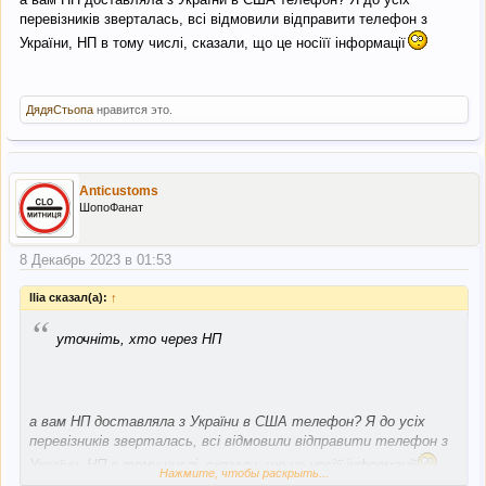
перевізників зверталась, всі відмовили відправити телефон з
України, НП в тому числі, сказали, що це носіїї інформації
ДядяСтьопа
нравится это.
Anticustoms
ШопоФанат
8 Декабрь 2023 в 01:53
llia сказал(а):
↑
“
уточніть, хто через НП
а вам НП доставляла з України в США телефон? Я до усіх
перевізників зверталась, всі відмовили відправити телефон з
України, НП в тому числі, сказали, що це носіїї інформації
Нажмите, чтобы раскрыть...