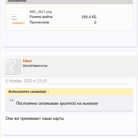
Вложения:
IMG_3617.png
Размер файла:
166,4 КБ
Просмотров:
0
Alkar
ШопоНавигатор
6 Ноябрь 2023 в 13:10
Anticustoms сказал(а):
↑
“
Постоянно оплачиваю криптой на ньюегге
Они же принимают наши карты.