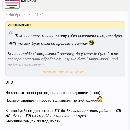
ШопоНафт
7 Ноябрь 2023 в 11:41
vld сказал(а):
↑
“
Таке питання, я нову пошту рідко використовую, але було
-40% то гріх було ними не провезти вантаж
:
Коли потрібно "затримати" посилку, бо у мене їх було 2 = як
заскоро вони вони обробляють ту що була "затримана" щоб
не було переліміту?
Першу відправили за день, все окей, а ось цю другу
Нажмите, чтобы раскрыть...
маринують від Четверга.
UPD
Посилки з Польші не з США
Не знаю як воно працює, на запит не відповіли (ігнор)
Посилку знайшли і просто відправили за 2-3 години
В теорії дійшов до того що:
ПТ
до 17 склад ше шось робить -
СБ-
НД
нічого -
ПН
після обіду починаються рухи
(можливо комусь пригодиться)