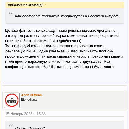
Anticustoms сказал(а):
↑
“
или составят протокол, конфискуют и наложат штраф
Це вже фантазії, конфіскація лише репліки відомих брендів по
закону і держатель торгової марки може вимагати перевіряти всі
посилки з його товарами (чи підробка чи ні).
Тут на форумі кожен я думаю попадав в ситуацію коли в
декларацію пишеш одне (занижаєш), далі зупиняють посилку
просять документи і ти даєш справжній інвойс з позиціями і цінами
і тобі просто нараховують мито - платиш і відпускають. Яка
конфіскація ширпотреба? Деталі по цьому питанні будь ласка.
Anticustoms
ШопоФанат
15 Ноябрь 2023 в 15:36
“
Це вже фантазії