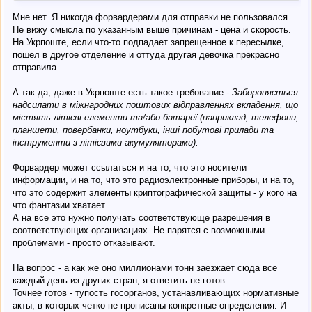
Мне нет. Я никогда форвардерами для отправки не пользовался.
Не вижу смысла по указанным выше причинам - цена и скорость.
На Укрпоште, если что-то подпадает запрещенное к пересылке,
пошел в другое отделение и оттуда другая девочка прекрасно
отправила.
А так да, даже в Укрпоште есть такое требование -
Забороняється
надсилати в міжнародних поштових відправленнях вкладення, що
містять літієві елементи та/або батареї (наприклад, телефони,
планшети, повербанки, ноутбуки, інші побутові прилади та
інструменти з літієвими акумуляторами).
Форвардер может ссылаться и на то, что это носители
информации, и на то, что это радиоэлектронные приборы, и на то,
что это содержит элементы криптографической защиты - у кого на
что фантазии хватает.
А на все это нужно получать соответствующе разрешения в
соответствующих организациях. Не парятся с возможными
проблемами - просто отказывают.
На вопрос - а как же оно миллионами тонн заезжает сюда все
каждый день из других стран, я ответить не готов.
Точнее готов - тупость госорганов, устанавливающих нормативные
акты, в которых четко не прописаны конкретные определения. И