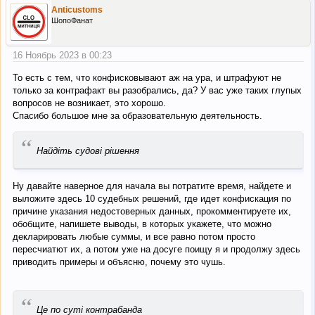
Anticustoms
ШопоФанат
16 Ноябрь 2023 в 00:23
То есть с тем, что конфисковывают аж на ура, и штрафуют не
только за контрафакт вы разобрались, да? У вас уже таких глупых
вопросов не возникает, это хорошо.
Спасибо большое мне за образовательную деятельность.
“
Найдіть судові рішення
Ну давайте наверное для начала вы потратите время, найдете и
выложите здесь 10 судебных решений, где идет конфискация по
причине указания недостоверных данных, прокомментируете их,
обобщите, напишете выводы, в которых укажете, что можно
декларировать любые суммы, и все равно потом просто
пересчиатют их, а потом уже на досуге поищу я и продолжу здесь
приводить примеры и объясню, почему это чушь.
“
Це по суті контрабанда