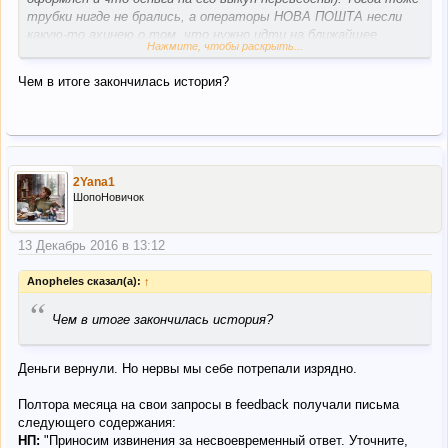
трубки нигде не брались, а операторы НОВА ПОШТА несли
какую-то ахинею о том, что нужно идти на ближайшее
Нажмите, чтобы раскрыть...
отделение и писать какое-то заявление на возврат денег, в
котором указывать трек номер заказа (Бу-га-га ТРЭКНОМЕР
Чем в итоге закончилась история?
не выкупленного заказа).
2Yana1
ШопоНовичок
13 Декабрь 2016 в 13:12
Anopheles сказал(а):
↑
“
Чем в итоге закончилась история?
Деньги вернули. Но нервы мы себе потрепали изрядно.
Полтора месяца на свои запросы в feedback получали письма
следующего содержания:
НП:
"Приносим извинения за несвоевременный ответ. Уточните,