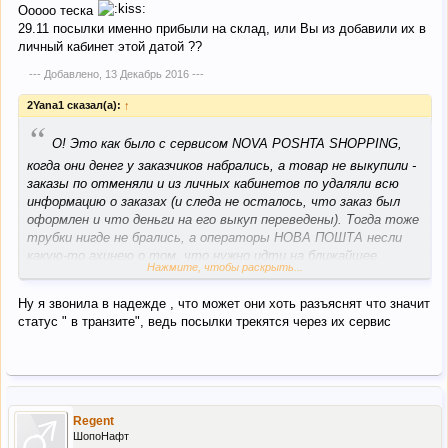
Ооооо теска
29.11 посылки именно прибыли на склад, или Вы из добавили их в
личный кабинет этой датой ??
--- Добавлено,
13 Декабрь 2016
---
2Yana1 сказал(а):
↑
“
О! Это как было с сервисом NOVA POSHTA SHOPPING,
когда они денег у заказчиков набрались, а товар не выкупили -
заказы по отменяли и из личных кабинетов по удаляли всю
информацию о заказах (и следа не осталось, что заказ был
оформлен и что деньги на его выкуп переведены). Тогда тоже
трубки нигде не брались, а операторы НОВА ПОШТА несли
какую-то ахинею о том, что нужно идти на ближайшее
Нажмите, чтобы раскрыть...
отделение и писать какое-то заявление на возврат денег, в
котором указывать трек номер заказа (Бу-га-га ТРЭКНОМЕР
Ну я звонила в надежде , что может они хоть разъяснят что значит
не выкупленного заказа).
статус " в транзите", ведь посылки трекятся через их сервис
Regent
ШопоНафт