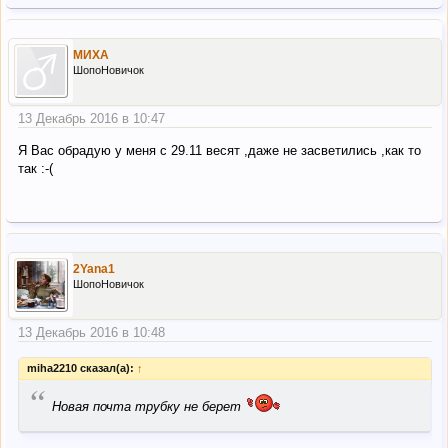
МИХА
ШопоНовичок
13 Декабрь 2016 в 10:47
Я Вас обрадую у меня с 29.11 весят ,даже не засветились ,как то
так :-(
2Yana1
ШопоНовичок
13 Декабрь 2016 в 10:48
miha2210 сказал(а):
↑
“
Новая почта трубку не берет