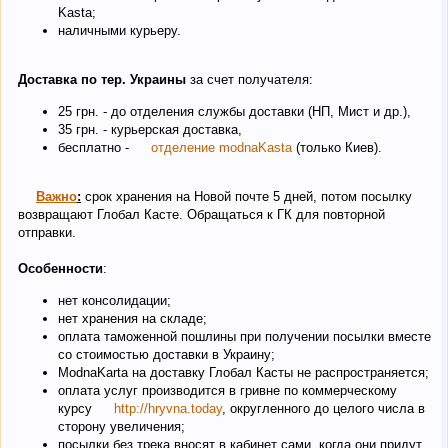
Kasta;
наличными курьеру.
Доставка по тер. Украины
за счет получателя:
25 грн. - до отделения службы доставки (НП, Мист и др.),
35 грн. - курьерская доставка,
бесплатно -
отделение modnaKasta
(только Киев).
Важно
:
срок хранения на Новой почте 5 дней, потом посылку
возвращают Глобал Касте. Обращаться к ГК для повторной
отправки.
Особенности
:
нет консолидации;
нет хранения на складе;
оплата таможенной пошлины при получении посылки вместе
со стоимостью доставки в Украину;
ModnaKarta на доставку Глобал Касты не распространяется;
оплата услуг производится в гривне по коммерческому
курсу
http://hryvna.today
, округленного до целого числа в
сторону увеличения;
посылки без трека вносят в кабинет сами, когда они придут