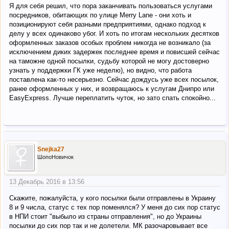
Я для себя решил, что пора заканчивать пользоваться услугами
посредников, обитающих по улице Merry Lane - они хоть и
позиционируют себя разными предприятиями, однако подход к
делу у всех одинаково убог. И хоть по итогам нескольких десятков
оформленных заказов особых проблем никогда не возникало (за
исключением диких задержек последнее время и повисшей сейчас
на таможне одной посылки, судьбу которой не могу достоверно
узнать у поддержки ГК уже неделю), но видно, что работа
поставлена как-то несерьезно. Сейчас дождусь уже всех посылок,
ранее оформленных у них, и возвращаюсь к услугам Днипро или
EasyExpress. Лучше переплатить чуток, но зато спать спокойно...
Snejka27
ШопоНовичок
13 Декабрь 2016 в 13:56
Скажите, пожалуйста, у кого посылки были отправлены в Украину
8 и 9 числа, статус с тех пор поменялся? У меня до сих пор статус
в НПИ стоит "выбыло из страны отправления", но до Украины
посылки до сих пор так и не долетели. МК разочаровывает все