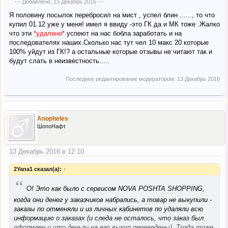
--- Добавлено,
13 Декабрь 2016
---
Я половину посылок перебросил на мист , успел блин ......, то что
купил 01.12 уже у меня! имел я ввиду -это ГК да и МК тоже .Жалко
что эти
*удалено*
успеют на нас бобла заработать и на
последователях наших.Сколько нас тут чел 10 макс 20 которые
100% уйдут из ГК!? а остальные которые отзывы не читают так и
будут слать в неизвестность.....
Последнее редактирование модератором:
13 Декабрь 2016
Anopheles
ШопоНафт
13 Декабрь 2016 в 12:10
2Yana1 сказал(а):
↑
“
О! Это как было с сервисом NOVA POSHTA SHOPPING,
когда они денег у заказчиков набрались, а товар не выкупили -
заказы по отменяли и из личных кабинетов по удаляли всю
информацию о заказах (и следа не осталось, что заказ был
оформлен и что деньги на его выкуп переведены). Тогда тоже