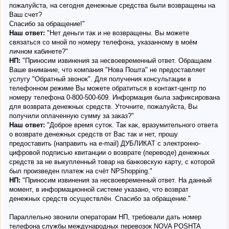
пожалуйста, на сегодня денежные средства были возвращены на
Ваш счет?
Спасибо за обращение!"
Наш ответ:
"Нет деньги так и не возвращены. Вы можете
связаться со мной по номеру телефона, указанному в моём
личном кабинете?"
НП:
"Приносим извинения за несвоевременный ответ. Обращаем
Ваше внимание, что компания "Нова Пошта" не предоставляет
услугу "Обратный звонок". Для получения консультации в
телефонном режиме Вы можете обратиться в контакт-центр по
номеру телефона 0-800-500-609. Информация была зафиксирована
для возврата денежных средств. Уточните, пожалуйста, Вы
получили оплаченную сумму за заказ?"
Наш ответ:
"Доброе время суток. Так как, вразумительного ответа
о возврате денежных средств от Вас так и нет, прошу
предоставить (направить на e-mail) ДУБЛИКАТ с электронно-
цифровой подписью квитанции о возврате (переводе) денежных
средств за не выкупленный товар на банковскую карту, с которой
был произведен платеж на счёт NPShopping."
НП:
"Приносим извинения за несвоевременный ответ. На данный
момент, в информационной системе указано, что возврат
денежных средств осуществлён. Спасибо за обращение."
Параллельно звонили операторам НП, требовали дать номер
телефона службы международных перевозок NOVA POSHTA