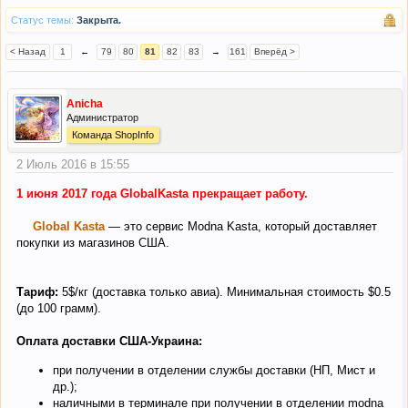
Статус темы:
Закрыта.
< Назад
1
←
79
80
81
82
83
→
161
Вперёд >
Anicha
Администратор
Команда ShopInfo
2 Июль 2016 в 15:55
1 июня 2017 года
GlobalKasta
прекращает работу.
Global Kasta
— это сервис Modna Kasta, который доставляет
покупки из магазинов США.
Тариф:
5$/кг (доставка только авиа). Минимальная стоимость $0.5
(до 100 грамм).
Оплата доставки США-Украина:
при получении в отделении службы доставки (НП, Мист и
др.);
наличными в терминале при получении в отделении modna