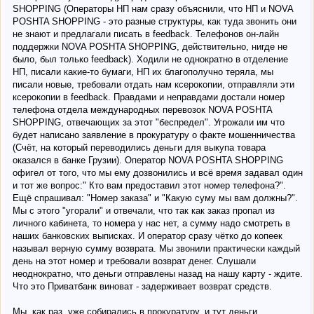
SHOPPING (Операторы НП нам сразу объяснили, что НП и NOVA
POSHTA SHOPPING - это разные структуры, как туда звонить они
не знают и предлагали писать в feedback. Телефонов он-лайн
поддержки NOVA POSHTA SHOPPING, действительно, нигде не
было, был только feedback). Ходили не однократно в отделение
НП, писали какие-то бумаги, НП их благополучно теряла, мы
писали новые, требовали отдать нам ксерокопии, отправляли эти
ксерокопии в feedback. Правдами и неправдами достали номер
телефона отдела международных перевозок NOVA POSHTA
SHOPPING, отвечающих за этот "беспредел". Угрожали им что
будет написано заявление в прокуратуру о факте мошенничества
(Счёт, на который переводились деньги для выкупа товара
оказался в банке Грузии). Оператор NOVA POSHTA SHOPPING
офигел от того, что мы ему дозвонились и всё время задавал один
и тот же вопрос:" Кто вам предоставил этот номер телефона?".
Ещё спрашивал: "Номер заказа" и "Какую суму мы вам должны?".
Мы с этого "угорали" и отвечали, что так как заказ пропал из
личного кабинета, то номера у нас нет, а сумму надо смотреть в
наших банковских выписках. И оператор сразу чётко до копеек
называл верную сумму возврата. Мы звонили практически каждый
день на этот номер и требовали возврат денег. Слушали
неоднократно, что деньги отправлены назад на нашу карту - ждите.
Что это Приватбанк виноват - задерживает возврат средств.
Мы, как раз, уже собирались в прокуратуру, и тут деньги