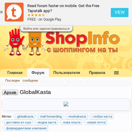
Read forum faster on mobile. Get the Free
Tapatalk app?
VIEW
FREE - on Google Play
Войти или зарегистрироваться
Главная
Форум
Пользователи
Правила
Последние сообщения
Главная
Форум
Наш форум
Архив
GlobalKasta
Архив
Метки:
globalkasta
mail forwarding
modnakasta
глобал каста
доставка из сша
модна каста
нова пошта
новая почта
форвардинговая компания