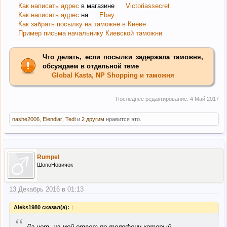
Как написать адрес
в магазине
Victoriassecret
Как написать адрес
на
Ebay
Как забрать посылку на таможне в Киеве
Пример письма начальнику Киевской таможни
Что делать, если посылки задержала таможня,
обсуждаем в отдельной теме
Global Kasta, NP Shopping и таможня
Последнее редактирование:
4 Май 2017
nashe2006
,
Elendiar
,
Tedi
и
2 другим
нравится это.
Rumpel
ШопоНовичок
13 Декабрь 2016 в 01:13
Aleks1980 сказал(а):
↑
“
Да нет, на мой ответ по телефону который