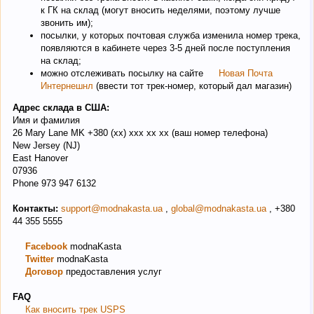
к ГК на склад (могут вносить неделями, поэтому лучше
звонить им);
посылки, у которых почтовая служба изменила номер трека,
появляются в кабинете через 3-5 дней после поступления
на склад;
можно отслеживать посылку на сайте
Новая Почта
Интернешнл
(ввести тот трек-номер, который дал магазин)
Адрес склада в США:
Имя и фамилия
26 Mary Lane MK +380 (хх) ххх хх хх (ваш номер телефона)
New Jersey (NJ)
East Hanover
07936
Phone 973 947 6132
Контакты:
support@modnakasta.ua
,
global@modnakasta.ua
, +380
44 355 5555
Facebook
modnaKasta
Twitter
modnaKasta
Договор
предоставления услуг
FAQ
Как вносить трек USPS