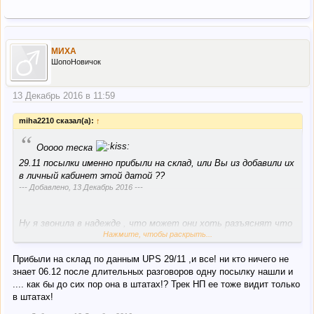
МИХА
ШопоНовичок
13 Декабрь 2016 в 11:59
miha2210 сказал(а):
↑
“
Ооооо теска
29.11 посылки именно прибыли на склад, или Вы из добавили их
в личный кабинет этой датой ??
--- Добавлено,
13 Декабрь 2016
---
Ну я звонила в надежде , что может они хоть разъяснят что
Нажмите, чтобы раскрыть...
значит статус " в транзите", ведь посылки трекятся через
их сервис
Прибыли на склад по данным UPS 29/11 ,и все! ни кто ничего не
знает 06.12 после длительных разговоров одну посылку нашли и
.... как бы до сих пор она в штатах!? Трек НП ее тоже видит только
в штатах!