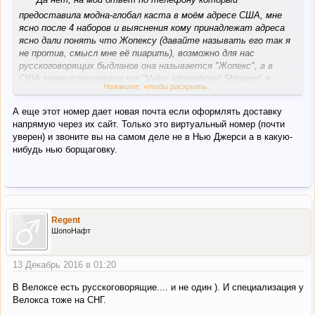
предоставила модна-глобал каста в моём адресе США, мне
ясно после 4 наборов и выяснения кому принадлежат адреса
ясно дали понять что Жопексу (давайте называть его так я
не против, смысл мне её пиарить), возможно для нас
русскоговорящих быдланов она называется "Жопекс", а в
США зарегистрирована как "Velox international Shipping" я
Нажмите, чтобы раскрыть...
кстате глубже не копнул, спасибо вам, тогда вообще лафа,
могу вас поздравить всех "кастомеров касты" и "Жопекса" за
А еще этот номер дает новая почта если оформлять доставку
ваш груз не кто не отвечает и в случае утери-пропажи вам
напрямую через их сайт. Только это виртуальный номер (почти
покажут дулю)
уверен) и звоните вы на самом деле не в Нью Джерси а в какую-
нибудь нью борщаговку.
Regent
ШопоНафт
13 Декабрь 2016 в 01:20
В Велоксе есть русскоговорящие.... и не один ). И специализация у
Велокса тоже на СНГ.