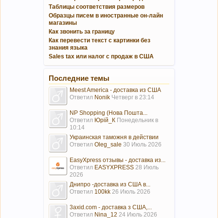
Таблицы соответствия размеров
Образцы писем в иностранные он-лайн
магазины
Как звонить за границу
Как перевести текст с картинки без
знания языка
Sales tax или налог с продаж в США
Последние темы
Meest America - доставка из США
Ответил
Nonik
Четверг в 23:14
NP Shopping (Нова Пошта...
Ответил
Юрій_К
Понедельник в
10:14
Украинская таможня в действии
Ответил
Oleg_sale
30 Июль 2026
EasyXpress отзывы - доставка из...
Ответил
EASYXPRESS
28 Июль
2026
Днипро -доставка из США в...
Ответил
100kk
26 Июль 2026
3axid.com - доставка з США,...
Ответил
Nina_12
24 Июль 2026