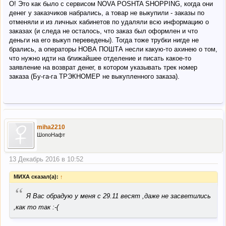
О! Это как было с сервисом NOVA POSHTA SHOPPING, когда они
денег у заказчиков набрались, а товар не выкупили - заказы по
отменяли и из личных кабинетов по удаляли всю информацию о
заказах (и следа не осталось, что заказ был оформлен и что
деньги на его выкуп переведены). Тогда тоже трубки нигде не
брались, а операторы НОВА ПОШТА несли какую-то ахинею о том,
что нужно идти на ближайшее отделение и писать какое-то
заявление на возврат денег, в котором указывать трек номер
заказа (Бу-га-га ТРЭКНОМЕР не выкупленного заказа).
miha2210
ШопоНафт
13 Декабрь 2016 в 10:52
МИХА сказал(а):
↑
“
Я Вас обрадую у меня с 29.11 весят ,даже не засветились
,как то так :-(