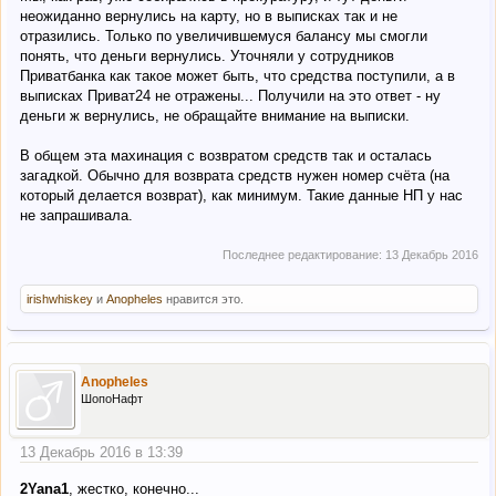
неожиданно вернулись на карту, но в выписках так и не
отразились. Только по увеличившемуся балансу мы смогли
понять, что деньги вернулись. Уточняли у сотрудников
Приватбанка как такое может быть, что средства поступили, а в
выписках Приват24 не отражены... Получили на это ответ - ну
деньги ж вернулись, не обращайте внимание на выписки.
В общем эта махинация с возвратом средств так и осталась
загадкой. Обычно для возврата средств нужен номер счёта (на
который делается возврат), как минимум. Такие данные НП у нас
не запрашивала.
Последнее редактирование:
13 Декабрь 2016
irishwhiskey
и
Anopheles
нравится это.
Anopheles
ШопоНафт
13 Декабрь 2016 в 13:39
2Yana1
, жестко, конечно...