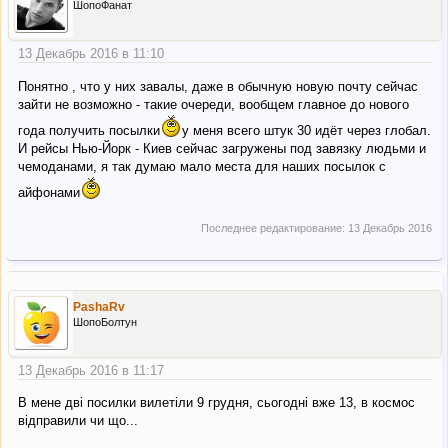
ШопоФанат
13 Декабрь 2016 в 11:10
Понятно , что у них завалы, даже в обычную новую почту сейчас
зайти не возможно - такие очереди, вообщем главное до нового
года получить посылки
у меня всего штук 30 идёт через глобал.
И рейсы Нью-Йорк - Киев сейчас загружены под завязку людьми и
чемоданами, я так думаю мало места для наших посылок с
айфонами
Последнее редактирование:
13 Декабрь 2016
PashaRv
ШопоБолтун
13 Декабрь 2016 в 11:17
В мене дві посилки вилетіли 9 грудня, сьогодні вже 13, в космос
відправили чи що...