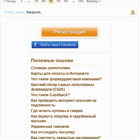
< Назад
1
←
79
80
81
82
83
→
161
Вперёд >
Статус темы:
Закрыта.
Регистрация
Войти через Facebook
Полезные ссылки
Словарь шопоголика
Карты для оплаты в Интернете
Что такое форвардинговая компания?
Краткий обзор самых популярных
форвардов (США)
Что такое Cashback?
Как проверить интернет-магазин на
подлинность
Где искать купоны и скидки
Как вернуть покупку в зарубежный
магазин
Украинская таможня
Как отследить посылку
Как смотреть закрытые распродажи?