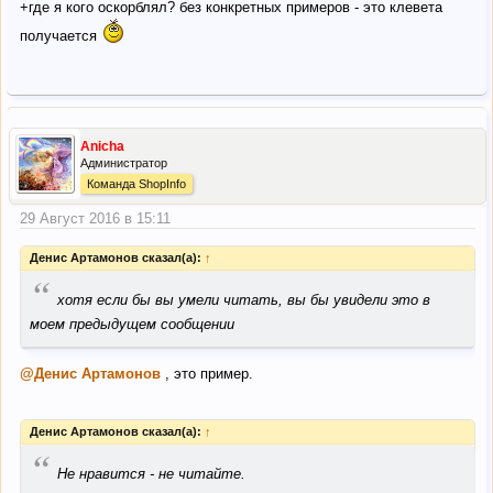
+где я кого оскорблял? без конкретных примеров - это клевета
получается
Anicha
Администратор
Команда ShopInfo
29 Август 2016 в 15:11
Денис Артамонов сказал(а):
↑
“
хотя если бы вы умели читать, вы бы увидели это в
моем предыдущем сообщении
@Денис Артамонов
, это пример.
Денис Артамонов сказал(а):
↑
“
Не нравится - не читайте.