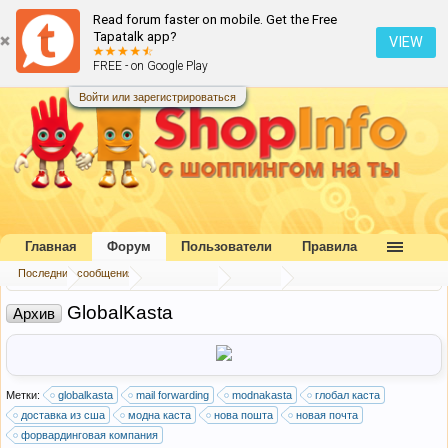
Read forum faster on mobile. Get the Free
Tapatalk app?
VIEW
FREE - on Google Play
Войти или зарегистрироваться
Главная
Форум
Пользователи
Правила
Последние сообщения
Главная
Форум
Наш форум
Архив
GlobalKasta
Архив
Метки:
globalkasta
mail forwarding
modnakasta
глобал каста
доставка из сша
модна каста
нова пошта
новая почта
форвардинговая компания