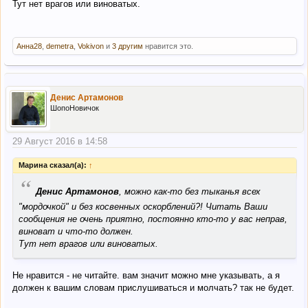
Тут нет врагов или виноватых.
Анна28
,
demetra
,
Vokivon
и
3 другим
нравится это.
Денис Артамонов
ШопоНовичок
29 Август 2016 в 14:58
Марина сказал(а):
↑
“
Денис Артамонов
, можно как-то без тыканья всех
"мордочкой" и без косвенных оскорблений?! Читать Ваши
сообщения не очень приятно, постоянно кто-то у вас неправ,
виноват и что-то должен.
Тут нет врагов или виноватых.
Не нравится - не читайте. вам значит можно мне указывать, а я
должен к вашим словам прислушиваться и молчать? так не будет.