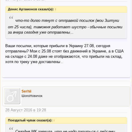
Денис Артамонов сказал(а):
↑
“
что-то долго тянут с отправкой посылок (мои 3штуки
от 25 числа), таможня работает шустро - обычные посылки
за вчера сегодня уже отправлены...
Ваши посылки, которые прибыли в Украину 27.08, сегодня
отправлены? Мои с 25.08 стоят без движений в Украине, а в США
на складе с 24.08 даже не отображаются, что прибыли на склад,
хотя по треку уже доставлены .
Serhii
ШопоНовичок
28 Август 2016 в 19:28
Поездатый чувак сказал(а):
↑
“
Сегодня МК заявила, что не надо париться с рейсами,