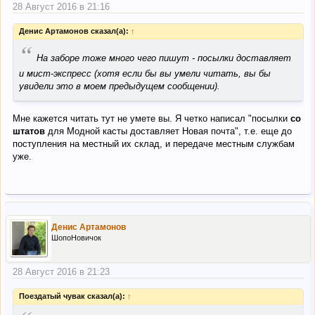
28 Август 2016 в 21:16
Денис Артамонов сказал(а):
↑
“
На заборе тоже много чего пишут - посылки доставляет
и мист-экспресс (хотя если бы вы умели читать, вы бы
увидели это в моем предыдущем сообщении).
Мне кажется читать тут не умете вы. Я четко написал "посылки
со
штатов
для Модной касты доставляет Новая почта", т.е. еще до
поступления на местный их склад, и передаче местным службам
уже.
Денис Артамонов
ШопоНовичок
28 Август 2016 в 21:23
Поездатый чувак сказал(а):
↑