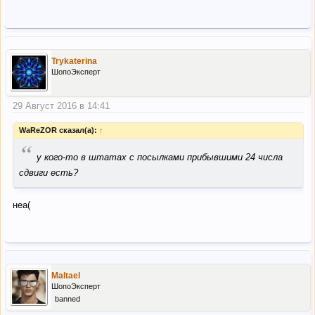
Trykaterina
ШопоЭксперт
29 Август 2016 в 14:41
WaReZOR сказал(а):
↑
“
у кого-то в штатах с посылками прибывшими 24 числа
сдвиги есть?
неа(
Maltael
ШопоЭксперт
banned