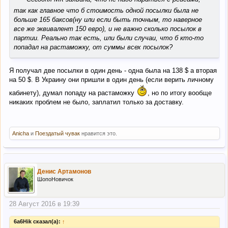
так как главное что б стоимость одной посылки была не
больше 165 баксов(ну или если быть точным, то наверное
все же эквивалент 150 евро), и не важно сколько посылок в
партии. Реально так есть, или были случаи, что б кто-то
попадал на растаможку, от суммы всех посылок?
Я получал две посылки в один день - одна была на 138 $ а вторая
на 50 $. В Украину они пришли в один день (если верить личному
кабинету), думал попаду на растаможку
, но по итогу вообще
никаких проблем не было, заплатил только за доставку.
Anicha
и
Поездатый чувак
нравится это.
Денис Артамонов
ШопоНовичок
28 Август 2016 в 19:39
6a6Hik сказал(а):
↑