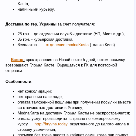
Kasta;
наличными курьеру.
Доставка по тер. Украины
за счет получателя:
25 грн. - до отделения службы доставки (НП, Мист и др.),
35 грн. - курьерская доставка,
бесплатно -
отделение modnaKasta
(только Киев).
Важно
:
срок хранения на Новой почте 5 дней, потом посылку
возвращают Глобал Касте. Обращаться к ГК для повторной
отправки.
Особенности
:
нет консолидации;
нет хранения на складе;
оплата таможенной пошлины при получении посылки вместе
со стоимостью доставки в Украину;
ModnaKarta на доставку Глобал Касты не распространяется;
оплата услуг производится в гривне по коммерческому
курсу
http://hryvna.today
, округленного до целого числа в
сторону увеличения;
посылки без трека вносят в кабинет сами, когда они придут