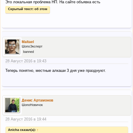
Это локальная проблема НП. На сайте объявка есть
Скрытый текст:
об этом
Maltael
ШопоЭксперт
banned
28 Август 2016 в 19:43
Теперь понятно, местные алкаши 3 дня уже празднуют.
Денис Артамонов
ШопоНовичок
28 Август 2016 в 19:44
Anicha сказал(а):
↑