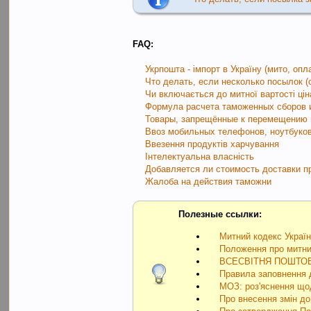
FAQ:
Укрпошта - імпорт в Україну (мито, опл
Что делать, если несколько посылок 
Чи включається до митної вартості цін
Формула расчета таможенных сборов 
Товары, запрещённые к перемещению
Ввоз мобильных телефонов, ноутбуков
Ввезення продуктів харчування
Інтелектуальна власність
Добавляется ли стоимость доставки 
Жалоба на действия таможни
Полезные ссылки:
Митний кодекс Украї
Положення про митни
ВСЕСВІТНЯ ПОШТО
Правила заповнення д
МОЗ: роз'яснення щод
Про внесення змін до