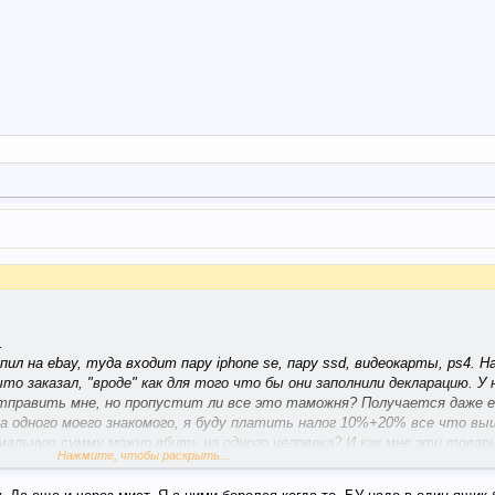
.
пил на ebay, туда входит пару iphone se, пару ssd, видеокарты, ps4. Н
что заказал, "вроде" как для того что бы они заполнили декларацию. У
отправить мне, но пропустит ли все это таможня? Получается даже е
а одного моего знакомого, я буду платить налог 10%+20% все что вы
мальную сумму можно вбить на одного человека? И как мне эти товар
Нажмите, чтобы раскрыть...
фикации товаров вэд.