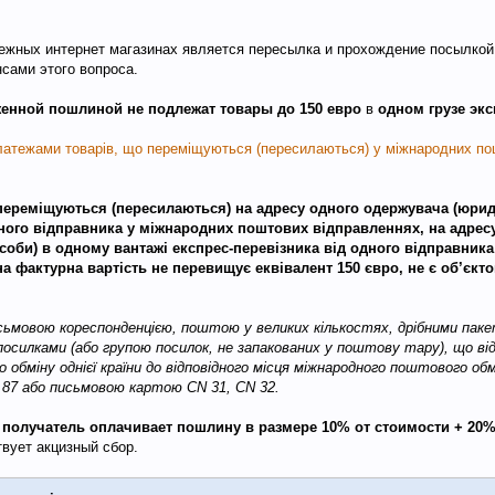
бежных интернет магазинах является пересылка и прохождение посылкой
сами этого вопроса.
нной пошлиной не подлежат товары до 150 евро
в
одном грузе экс
латежами товарів, що переміщуються (пересилаються) у міжнародних по
 переміщуються (пересилаються) на адресу одного одержувача (юри
одного відправника у міжнародних поштових відправленнях, на адрес
соби) в одному вантажі експрес-перевізника від одного відправник
а фактурна вартість не перевищує еквівалент 150 євро, не є об’єк
письмовою кореспонденцією, поштою у великих кількостях, дрібними пак
посилками (або групою посилок, не запакованих у поштову тару), що в
обміну однієї країни до відповідного місця міжнародного поштового обмі
 87 або письмовою картою CN 31, CN 32.
 получатель оплачивает пошлину в размере 10% от стоимости + 20
твует акцизный сбор.