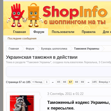
Главная
Форум
Пользователи
Правила
Для 
Последние сообщения
Главная
Форум
Букварь шопоголика
Таможня Украины
Украинская таможня в действии
Тема в разделе "
Таможня Украины
", создана пользователем
Лореалька
,
3 Сентяб
Страница 67 из 185
< Назад
1
←
65
66
67
68
69
→
185
Вперёд >
3 Сентябрь 2011 в 01:22
Таможенный кодекс Украины,
к пересылке.