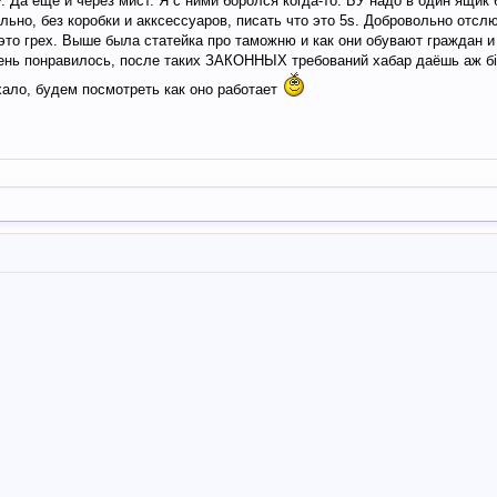
у. Да еще и через мист. Я с ними боролся когда-то. БУ надо в один ящик 
ьно, без коробки и акксессуаров, писать что это 5s. Добровольно отсл
это грех. Выше была статейка про таможню и как они обувают граждан и 
чень понравилось, после таких ЗАКОННЫХ требований хабар даёшь аж б
хало, будем посмотреть как оно работает