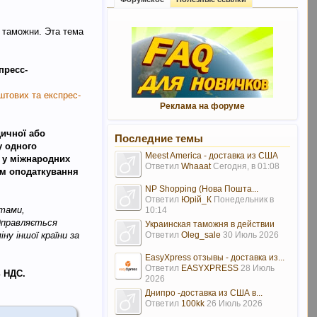
 таможни. Эта тема
пресс-
штових та експрес-
Реклама на форуме
дичної або
Последние темы
у одного
Meest America - доставка из США
а у міжнародних
Ответил
Whaaat
Сегодня, в 01:08
том оподаткування
NP Shopping (Нова Пошта...
Ответил
Юрій_К
Понедельник в
етами,
10:14
ідправляється
Украинская таможня в действии
Ответил
Oleg_sale
30 Июль 2026
ну іншої країни за
EasyXpress отзывы - доставка из...
Ответил
EASYXPRESS
28 Июль
% НДС.
2026
Днипро -доставка из США в...
Ответил
100kk
26 Июль 2026