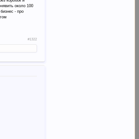
без коробок и
юнявить около 100
бизнес - про
ігом
#1322