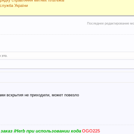
рядку справляння митних платежів
служба України
Последнее редактирование м
 это.
дами вскрытия не приходили, может повезло
 заказ
iHerb
при использовании кода
OGO225