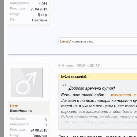
Благодарности:
4.954
Регистрация:
23.04.2013
Откуда:
Днепр
Имя:
Светлана
ElenaV
нравится это.
6 Апрель 2016 в 00:37
kv1nt сказал(а):
↑
“
Доброго времени суток!
Есть вот такой сайт
www.meest.us
Заказал я на него товары которые я ку
meest.us я указал все цены и вес того 
Pete
ШопоНовичок
вариант все запаковать в один box и 
будут отправлять по одному товару н
Сообщения:
5
EUR, верно? И еще вопрос какую макси
Благодарности:
1
классифицировать в украинской класси
Регистрация:
24.08.2015
Вообщем подскажите кто что знает.
Откуда:
Гондурас