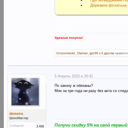
Про затвердження По
Державна фіскальна 
Удачных покупок!
Grossmeister
,
Diaman
,
igor99
и
6 другим
нравится
5 Апрель 2016 в 20:41
По закону ж обязаны?
Мне за три года ни разу без акта со сле
demetra
ШопоМастер
Получи скидку 5% на свой первый
Сообщения:
3.458