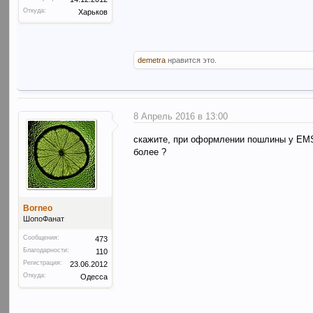
Откуда:
Харьков
demetra
нравится это.
8 Апрель 2016 в 13:00
скажите, при оформлении пошлины у EMS 
более ?
Borneo
ШопоФанат
Сообщения:
473
Благодарности:
110
Регистрация:
23.06.2012
Откуда:
Одесса