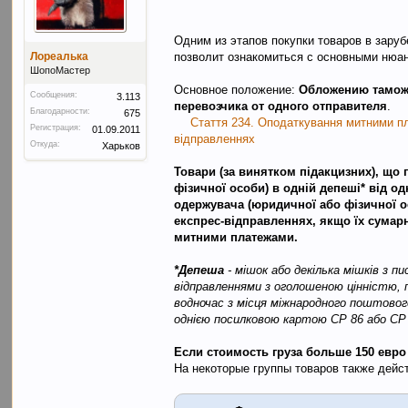
Одним из этапов покупки товаров в зару
Лореалька
позволит ознакомиться с основными нюан
ШопоМастер
Основное положение:
Обложению таможе
Сообщения:
3.113
перевозчика от одного отправителя
.
Благодарности:
675
Стаття 234. Оподаткування митними п
Регистрация:
01.09.2011
відправленнях
Откуда:
Харьков
Товари (за винятком підакцизних), що
фізичної особи) в одній депеші* від 
одержувача (юридичної або фізичної о
експрес-відправленнях, якщо їх сумарн
митними платежами.
*Депеша
- мішок або декілька мішків з 
відправленнями з оголошеною цінністю, 
водночас з місця міжнародного поштового 
однією посилковою картою СР 86 або СР
Если стоимость груза больше 150 евро
На некоторые группы товаров также дейс