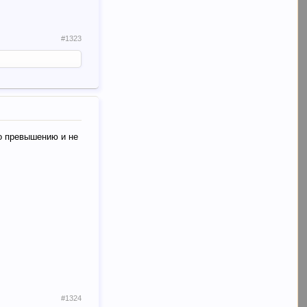
#1323
по превышению и не
#1324