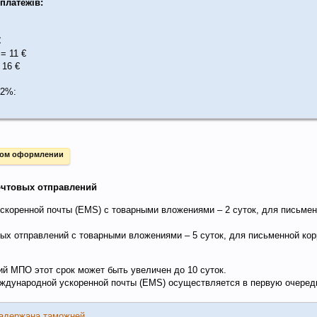
платежів:
€
 = 11 €
 16 €
32%:
ном оформлении
чтовых отправлений
скоренной почты (EMS) с товарными вложениями – 2 суток, для письме
ых отправлений с товарными вложениями – 5 суток, для письменной кор
й МПО этот срок может быть увеличен до 10 суток.
дународной ускоренной почты (EMS) осуществляется в первую очеред
задержана таможней