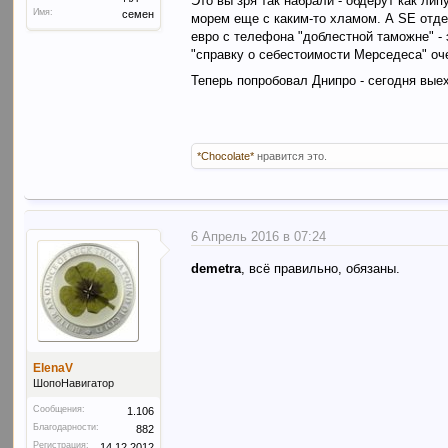
Это вы зря так набрали - обдерут как лип
Заранее спасибо!
Имя:
семен
морем еще с каким-то хламом. А SE отдел
пс S - kv1nt_krm
евро с телефона "доблестной таможне" - 
"справку о себестоимости Мерседеса" о
Теперь попробовал Днипро - сегодня вые
*Chocolate*
нравится это.
6 Апрель 2016 в 07:24
demetra
, всё правильно, обязаны.
ElenaV
ШопоНавигатор
Сообщения:
1.106
Благодарности:
882
Регистрация:
14.12.2012