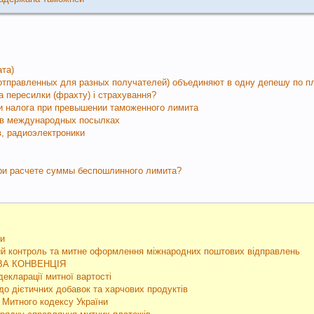
ата)
(отправленных для разных получателей) объединяют в одну депешу по п
а пересилки (фрахту) і страхування?
и налога при превышении таможенного лимита
 в международных посылках
, радиоэлектроники
при расчете суммы беспошлинного лимита?
ни
й контроль та митне оформлення міжнародних поштових відправлень
ВА КОНВЕНЦІЯ
екларації митної вартості
о дієтичних добавок та харчових продуктів
 Митного кодексу України