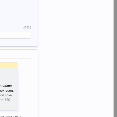
#1321
а сайте
 них есть
сли они
ше 150
ы