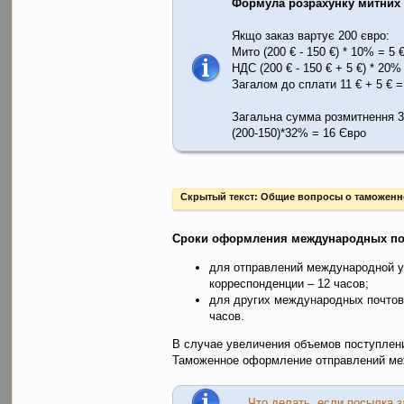
Формула розрахунку митних 
Якщо заказ вартує 200 євро:
Мито (200 € - 150 €) * 10% = 5 
НДС (200 € - 150 € + 5 €) * 20%
Загалом до сплати 11 € + 5 € =
Загальна сумма розмитнення 
(200-150)*32% = 16 Євро
Скрытый текст:
Общие вопросы о таможен
Сроки оформления международных по
для отправлений международной у
корреспонденции – 12 часов;
для других международных почтов
часов.
В случае увеличения объемов поступлени
Таможенное оформление отправлений меж
Что делать, если посылка 