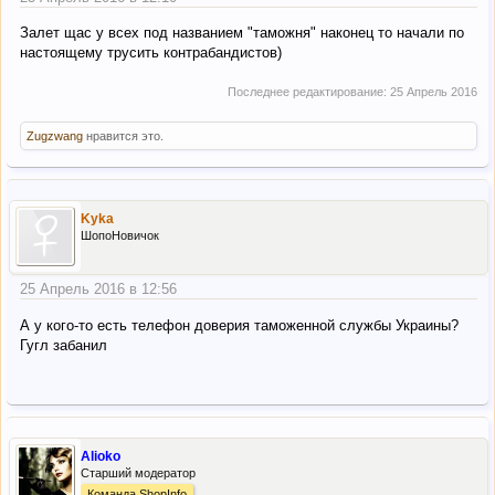
Залет щас у всех под названием "таможня" наконец то начали по
настоящему трусить контрабандистов)
Последнее редактирование:
25 Апрель 2016
Zugzwang
нравится это.
Kyka
ШопоНовичок
25 Апрель 2016 в 12:56
А у кого-то есть телефон доверия таможенной службы Украины?
Гугл забанил
Alioko
Старший модератор
Команда ShopInfo