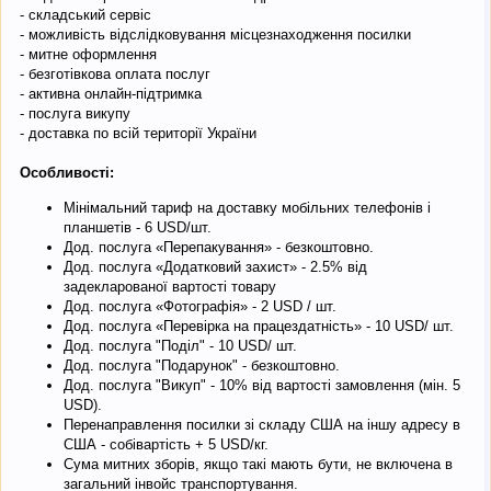
- складський сервіс
- можливість відслідковування місцезнаходження посилки
- митне оформлення
- безготівкова оплата послуг
- активна онлайн-підтримка
- послуга викупу
- доставка по всій території України
Особливості:
Мінімальний тариф на доставку мобільних телефонів і
планшетів - 6 USD/шт.
Дод. послуга «Перепакування» - безкоштовно.
Дод. послуга «Додатковий захист» - 2.5% від
задекларованої вартості товару
Дод. послуга «Фотографія» - 2 USD / шт.
Дод. послуга «Перевірка на працездатність» - 10 USD/ шт.
Дод. послуга "Поділ" - 10 USD/ шт.
Дод. послуга "Подарунок" - безкоштовно.
Дод. послуга "Викуп" - 10% від вартості замовлення (мін. 5
USD).
Перенаправлення посилки зі складу США на іншу адресу в
США - собівартість + 5 USD/кг.
Сума митних зборів, якщо такі мають бути, не включена в
загальний інвойс транспортування.