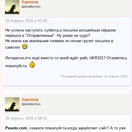
Zugzwang
ШопоБолтун
23 Апрель 2016 в 02:04
Не успела наступить суббота,а посылки волшебным образом
перешли в "Отправленные". Ну разве не чудо?
Не иначе как маленькие гномики по ночам грузят посылки в
самолет
Интересно,кто ещё вместо со мной ждёт рейс UKR101? Отзовитесь
пожалуйста
Последнее редактирование:
24 Апрель 2016
Zugzwang
ШопоБолтун
25 Апрель 2016 в 08:41
Pesoto.com
, скажите пожалуйста,когда заработает сайт? А то уже