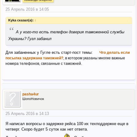
25 Апрель 2016 в 14:05
Kyka сказал(а):
↑
“
А у кого-то есть телефон доверия таможенной службы
Украины? Гугл забанил
Для забаненных у Гугле есть старт-пост темы:
Что делать если
посылка задержана таможней?
, в котором указаны многие важные
номера телефонов, связанные с таможней.
pasha4ur
ШопоНовичок
25 Апрель 2016 в 14:13
Я написал вопросы о задержке рейса 100 их техподдержке еще в
четверг. Скоро будет 5 суток как нет ответа.