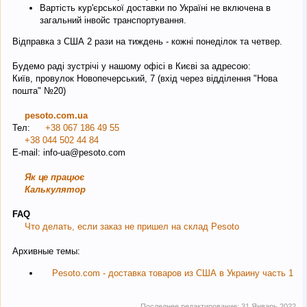
Вартість кур'єрської доставки по Україні не включена в
загальний інвойс транспортування.
Відправка з США 2 рази на тиждень - кожні понеділок та четвер.
Будемо раді зустрічі у нашому офісі в Києві за адресою:
Київ, провулок Новопечерський, 7 (вхід через відділення "Нова
пошта" №20)
pesoto.com.ua
Тел:
+38 067 186 49 55
+38 044 502 44 84
E-mail: info-ua@pesoto.сom
Як це працює
Калькулятор
FAQ
Что делать, если заказ не пришел на склад Pesoto
Архивные темы:
Pesoto.com - доставка товаров из США в Украину часть 1
Последнее редактирование:
31 Январь 2022