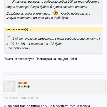
“
Я написал вопросы о задержке рейса 100 их техподдержке
еще в четверг. Скоро будет 5 суток как нет ответа.
Делайте выводы о компании.
Особо недовольные
могут оставить им отзывы в фейсбуке
poptab сказал(а):
↑
“
З січня нічого не замовляв... І тут вгодило мене попасти і
в 100, і в 101... І напевно й в 102 буде...
Все, бобік здох?
Таможня зверствует. Посмотрим,как придёт 101-й.
poptab
ШопоНафт
25 Апрель 2016 в 15:31
А що сайт має до митниці? А що відсутність тут на форумі