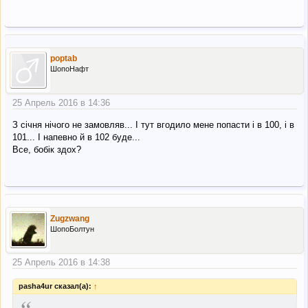
poptab
ШопоНафт
25 Апрель 2016 в 14:36
З січня нічого не замовляв... І тут вгодило мене попасти і в 100, і в
101... І напевно й в 102 буде...
Все, бобік здох?
Zugzwang
ШопоБолтун
25 Апрель 2016 в 14:38
pasha4ur сказал(а):
↑