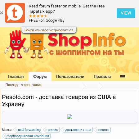
Read forum faster on mobile. Get the Free
Tapatalk app?
VIEW
FREE - on Google Play
Войти или зарегистрироваться
Главная
Форум
Пользователи
Правила
Последние сообщения
Форум
...
Форвардинговые компании
США
Pesoto.com - доставка товаров из США в
Украину
Метки:
mail forwarding
pesoto
доставка из сша
песото
форвардинговая компания