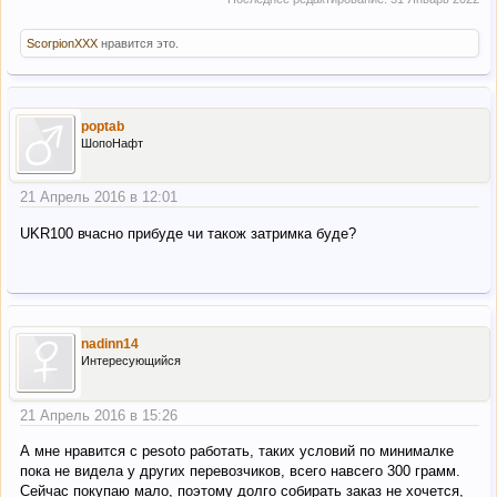
ScorpionXXX
нравится это.
poptab
ШопоНафт
21 Апрель 2016 в 12:01
UKR100 вчасно прибуде чи також затримка буде?
nadinn14
Интересующийся
21 Апрель 2016 в 15:26
А мне нравится с pesoto работать, таких условий по минималке
пока не видела у других перевозчиков, всего навсего 300 грамм.
Сейчас покупаю мало, поэтому долго собирать заказ не хочется,