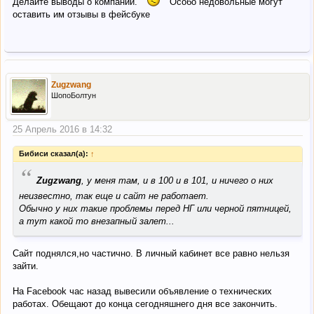
Делайте выводы о компании.
Особо недовольные могут
оставить им отзывы в фейсбуке
Zugzwang
ШопоБолтун
25 Апрель 2016 в 14:32
Бибиси сказал(а):
↑
“
Zugzwang
, у меня там, и в 100 и в 101, и ничего о них
неизвестно, так еще и сайт не работает.
Обычно у них такие проблемы перед НГ или черной пятницей,
а тут какой то внезапный залет...
Сайт поднялся,но частично. В личный кабинет все равно нельзя
зайти.
На Facebook час назад вывесили объявление о технических
работах. Обещают до конца сегодняшнего дня все закончить.