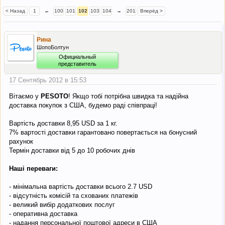
< Назад
1
←
100
101
102
103
104
→
201
Вперёд >
Рина
ШопоБолтун
Официальный
представитель
17 Сентябрь 2012 в 15:53
Вітаємо у
PESOTO
! Якщо тобі потрібна швидка та надійна
доставка покупок з США, будемо раді співпраці!
Вартість доставки 8,95 USD за 1 кг.
7% вартості доставки гарантовано повертається на бонусний
рахунок
Термін доставки від 5 до 10 робочих днів
Наші переваги:
- мінімальна вартість доставки всього 2.7 USD
- відсутність комісій та схованих платежів
- великий вибір додаткових послуг
- оперативна доставка
- надання персональної поштової адреси в США