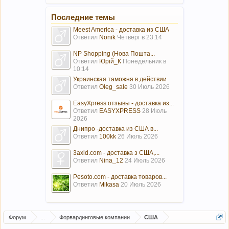
Последние темы
Meest America - доставка из США
Ответил
Nonik
Четверг в 23:14
NP Shopping (Нова Пошта...
Ответил
Юрій_К
Понедельник в
10:14
Украинская таможня в действии
Ответил
Oleg_sale
30 Июль 2026
EasyXpress отзывы - доставка из...
Ответил
EASYXPRESS
28 Июль
2026
Днипро -доставка из США в...
Ответил
100kk
26 Июль 2026
3axid.com - доставка з США,...
Ответил
Nina_12
24 Июль 2026
Pesoto.com - доставка товаров...
Ответил
Mikasa
20 Июль 2026
Форум
...
Форвардинговые компании
США