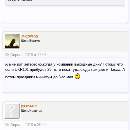
Zugzwang
ШопоБолтун
25 Апрель 2016 в 17:03
А мне вот интересно,когда у компании выходные дни? Потому что
если UKR101 прибудет 29-го,то пока туда,сюда там уже и Пасха. А
потом праздники минимум до 3-го мая
pasha4ur
ШопоНовичок
25 Апрель 2016 в 20:09