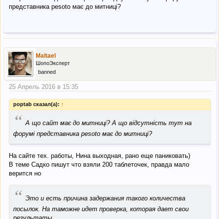
представника pesoto має до митниці?
Maltael
ШопоЭксперт
banned
25 Апрель 2016 в 15:35
poptab сказал(а):
↑
“
А що сайт має до митниці? А що відсутність тут на
форумі представника pesoto має до митниці?
На сайте тех. работы, Нина выходная, рано еще паниковать)
В теме Садко пишут что взяли 200 таблеточек, правда мало
верится но
“
Это и есть причина задержания такого количества
посылок. На таможне идет проверка, которая дает свои
результаты.