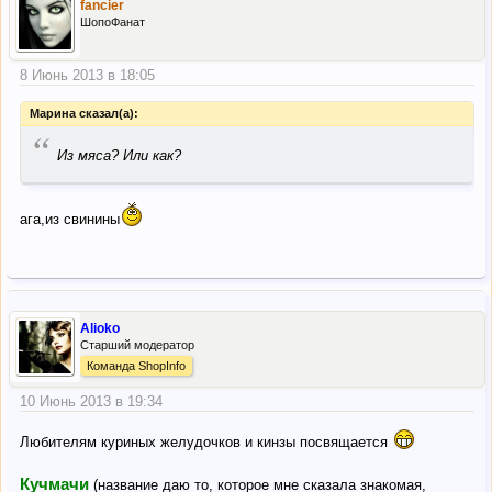
fancier
ШопоФанат
8 Июнь 2013 в 18:05
Марина сказал(а):
“
Из мяса? Или как?
ага,из свинины
Alioko
Старший модератор
Команда ShopInfo
10 Июнь 2013 в 19:34
Любителям куриных желудочков и кинзы посвящается
Кучмачи
(название даю то, которое мне сказала знакомая,