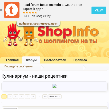
Read forum faster on mobile. Get the Free
Tapatalk app?
VIEW
FREE - on Google Play
Войти или зарегистрироваться
Главная
Форум
Пользователи
Правила
Последние сообщения
Форум
...
Беседка
Красота, Здоровье, Спорт
Кулинариум - наши рецептики
1
2
3
4
5
6
→
10
Вперёд >