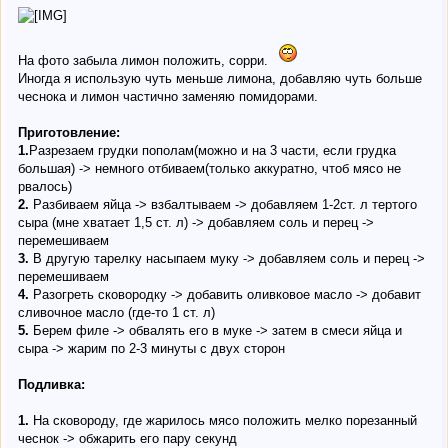
На фото забыла лимон положить, сорри.
Иногда я использую чуть меньше лимона, добавляю чуть больше
чеснока и лимон частично заменяю помидорами.
Приготовление:
1.
Разрезаем грудки пополам(можно и на 3 части, если грудка
большая) -> немного отбиваем(только аккуратно, чтоб мясо не
рвалось)
2.
Разбиваем яйца -> взбалтываем -> добавляем 1-2ст. л тертого
сыра (мне хватает 1,5 ст. л) -> добавляем соль и перец ->
перемешиваем
3.
В другую тарелку насыпаем муку -> добавляем соль и перец ->
перемешиваем
4.
Разогреть сковородку -> добавить оливковое масло -> добавит
сливочное масло (где-то 1 ст. л)
5.
Берем филе -> обвалять его в муке -> затем в смеси яйца и
сыра -> жарим по 2-3 минуты с двух сторон
Подливка:
1.
На сковороду, где жарилось мясо положить мелко порезанный
чеснок -> обжарить его пару секунд