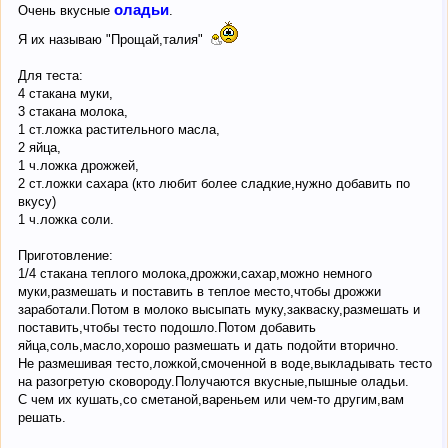
оладьи
Очень вкусные
.
Я их называю "Прощай,талия"
Для теста:
4 стакана муки,
3 стакана молока,
1 ст.ложка растительного масла,
2 яйца,
1 ч.ложка дрожжей,
2 ст.ложки сахара (кто любит более сладкие,нужно добавить по
вкусу)
1 ч.ложка соли.
Приготовление:
1/4 стакана теплого молока,дрожжи,сахар,можно немного
муки,размешать и поставить в теплое место,чтобы дрожжи
заработали.Потом в молоко высыпать муку,закваску,размешать и
поставить,чтобы тесто подошло.Потом добавить
яйца,соль,масло,хорошо размешать и дать подойти вторично.
Не размешивая тесто,ложкой,смоченной в воде,выкладывать тесто
на разогретую сковороду.Получаются вкусные,пышные оладьи.
С чем их кушать,со сметаной,вареньем или чем-то другим,вам
решать.