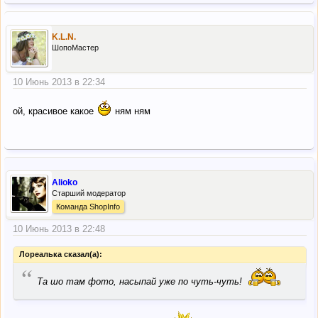
K.L.N.
ШопоМастер
10 Июнь 2013 в 22:34
ой, красивое какое
ням ням
Alioko
Старший модератор
Команда ShopInfo
10 Июнь 2013 в 22:48
Лореалька сказал(а):
“
Та шо там фото, насыпай уже по чуть-чуть!