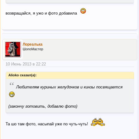
возвращайся, я ужо и фото добавила
Лореалька
ШопоМастер
10 Июнь 2013 в 22:22
Alioko сказал(а):
“
Любителям куриных желудочков и кинзы посвящается
(закончу готовить, добавлю фото)
Та шо там фото, насыпай уже по чуть-чуть!