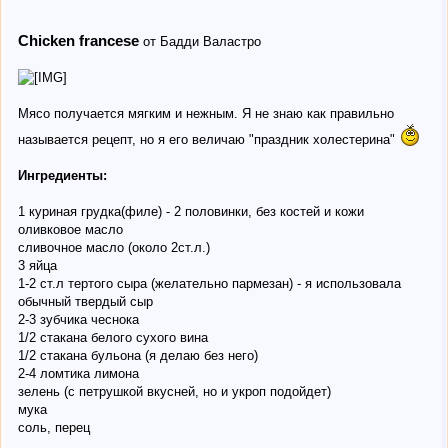
Chicken francese
от Бадди Валастро
Мясо получается мягким и нежным. Я не знаю как правильно
называется рецепт, но я его величаю "праздник холестерина"
Ингредиенты:
1 куриная грудка(филе) - 2 половинки, без костей и кожи
оливковое масло
сливочное масло (около 2ст.л.)
3 яйца
1-2 ст.л тертого сыра (желательно пармезан) - я использовала
обычный твердый сыр
2-3 зубчика чеснока
1/2 стакана белого сухого вина
1/2 стакана бульона (я делаю без него)
2-4 ломтика лимона
зелень (с петрушкой вкусней, но и укроп подойдет)
мука
соль, перец