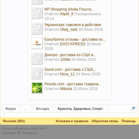
NP Shopping (Нова Пошта...
Ответил
Юрій_К
Понедельник в
10:14
Украинская таможня в действии
Ответил
Oleg_sale
30 Июль 2026
EasyXpress отзывы - доставка из...
Ответил
EASYXPRESS
28 Июль
2026
Днипро -доставка из США в...
Ответил
100kk
26 Июль 2026
3axid.com - доставка з США,...
Ответил
Nina_12
24 Июль 2026
Pesoto.com - доставка товаров...
Ответил
Mikasa
20 Июль 2026
Форум
...
Беседка
Красота, Здоровье, Спорт
Russian (RU)
Условия и правила
Обратная связь
Помощь
Forum software by XenForo™
Перевод:
XF-Russia.ru