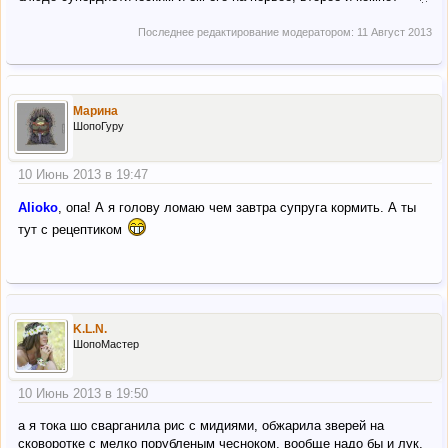
Последнее редактирование модератором:
11 Август 2013
Марина
ШопоГуру
10 Июнь 2013 в 19:47
Alioko
, опа! А я голову ломаю чем завтра супруга кормить. А ты
тут с рецептиком
K.L.N.
ШопоМастер
10 Июнь 2013 в 19:50
а я тока шо сварганила рис с мидиями, обжарила зверей на
сковоротке с мелко порубленым чесноком, вообще надо бы и лук,