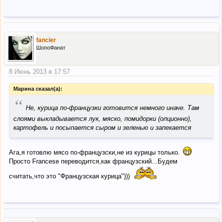
fancier
ШопоФанат
8 Июнь 2013 в 17:57
Марина сказал(а):
“
Не, курица по-французки готовится немного иначе. Там
слоями выкладывается лук, мяско, помидорки (опционно),
картофель и посыпается сыром и зеленью и запекается
Ага,я готовлю мясо по-французски,не из курицы только.
Просто Francese переводится,как французский...Будем
считать,что это "Французская курица")))