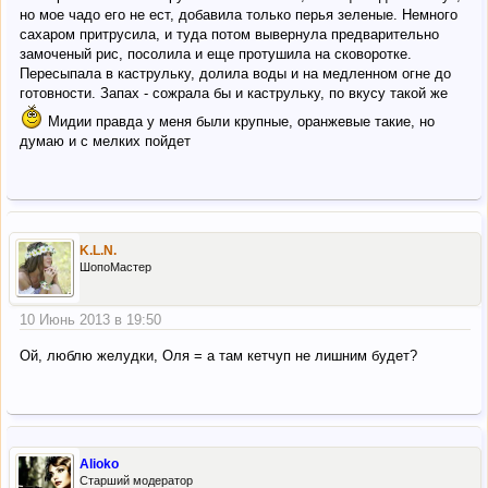
но мое чадо его не ест, добавила только перья зеленые. Немного
сахаром притрусила, и туда потом вывернула предварительно
замоченый рис, посолила и еще протушила на сковоротке.
Пересыпала в каструльку, долила воды и на медленном огне до
готовности. Запах - сожрала бы и каструльку, по вкусу такой же
Мидии правда у меня были крупные, оранжевые такие, но
думаю и с мелких пойдет
K.L.N.
ШопоМастер
10 Июнь 2013 в 19:50
Ой, люблю желудки, Оля = а там кетчуп не лишним будет?
Alioko
Старший модератор