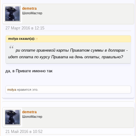
demetra
ШопоМастер
27 Март 2016 в 12:15
molya сказал(а):
↑
“
ри оплате гривневой карты Приватом суммы в долларах -
идет оплата по курсу Привата на день оплаты, правильно?
да, в Привате именно так
molya
нравится это.
demetra
ШопоМастер
21 Май 2016 в 10:52