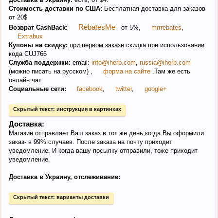
Стоимость доставки по США:
Бесплатная доставка для заказов
от 20$
RebatesMe
Возврат CashBack
:
- от 5%,
mrrrebates
,
Extrabux
Купоны на скидку:
при первом заказе
скидка при использовании
кода CUJ766
Служба поддержки:
email:
info@iherb.com
,
russia@iherb.com
(можно писать на русском) ,
форма на сайте
.Там же есть
онлайн чат.
Социальные сети:
facebook
,
twitter
,
google+
Скрытый текст:
инструкция в картинках
Доставка:
Магазин отправляет Ваш заказ в тот же день,когда Вы оформили
заказ- в 99% случаев. После заказа на почту приходит
уведомление. И когда вашу посылку отправили, тоже приходит
уведомление.
Доставка в Украину, отслеживание:
Скрытый текст:
варианты доставки