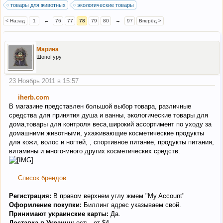
товары для животных
экологические товары
< Назад
1
←
76
77
78
79
80
→
97
Вперёд >
Марина
ШопоГуру
23 Ноябрь 2011 в 15:57
iherb.com
В магазине представлен большой выбор товара, различные
средства для принятия душа и ванны, экологические товары для
дома,товары для контроля веса,широкий ассортимент по уходу за
домашними животными, ухаживающие косметические продукты
для кожи, волос и ногтей, , спортивное питание, продукты питания,
витамины и много-много других косметических средств.
Список брендов
Регистрация:
В правом верхнем углу жмем "My Account"
Оформление покупки:
Биллинг адрес указываем свой.
Принимают украинские карты:
Да.
Доставка в Украину:
есть, от $4.