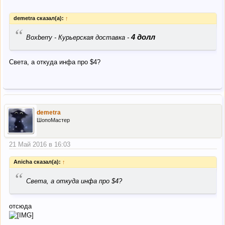
demetra сказал(а):
↑
“
4 долл
Boxberry - Курьерская доставка -
Света, а откуда инфа про $4?
demetra
ШопоМастер
21 Май 2016 в 16:03
Anicha сказал(а):
↑
“
Света, а откуда инфа про $4?
отсюда