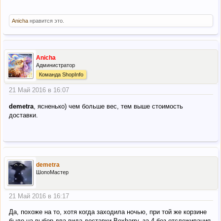
Anicha
нравится это.
Anicha
Администратор
Команда ShopInfo
21 Май 2016 в 16:07
demetra
, ясненько) чем больше вес, тем выше стоимость
доставки.
demetra
ШопоМастер
21 Май 2016 в 16:17
Да, похоже на то, хотя когда заходила ночью, при той же корзине
было на выбор два вида доставки Boxbarry, за 4 без отслеживания