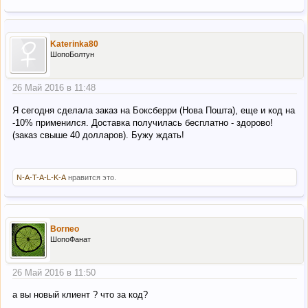
Katerinka80
ШопоБолтун
26 Май 2016 в 11:48
Я сегодня сделала заказ на Боксберри (Нова Пошта), еще и код на
-10% применился. Доставка получилась бесплатно - здорово!
(заказ свыше 40 долларов). Бужу ждать!
N-A-T-A-L-K-A
нравится это.
Borneo
ШопоФанат
26 Май 2016 в 11:50
а вы новый клиент ? что за код?