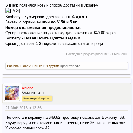
В iHerb появился новый способ доставки в Украину!
от
4 долл
Boxberry - Курьерская доставка -
Заказы с ограничениями
до $150 и 5 кг
Номер отслеживания предоставляется.
Супер-предложение на доставку для заказов от $40.00 через
Boxberry -
Новая Почта Пункты выдачи
Сроки доставки:
1-2 недели
, в зависимости от города.
Последнее редактирование:
21 Май 2016
Businka
,
ElenaV
,
Няшка
и
4 другим
нравится это.
Anicha
Администратор
Команда ShopInfo
21 Май 2016 в 13:36
Положила в корзину на $49,92, доставку показывает Boxberry -$8.
Кручу-верчу и со стоимостью и с весом, ниже $6 никак не выходит.
У кого-то получилось 4?