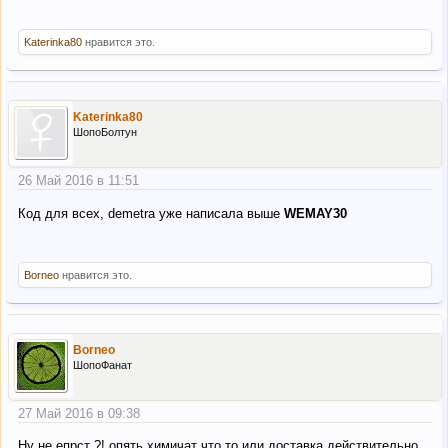
Katerinka80
нравится это.
Katerinka80
ШопоБолтун
26 Май 2016 в 11:51
Код для всех, demetra уже написала выше
WEMAY30
Borneo
нравится это.
Borneo
ШопоФанат
27 Май 2016 в 09:38
Ну не епрст ?! опять химичат что то или доставка действительно