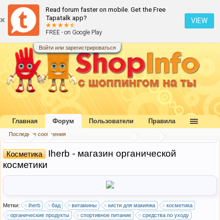
Read forum faster on mobile. Get the Free
Tapatalk app?
VIEW
FREE - on Google Play
Войти или зарегистрироваться
Главная
Форум
Пользователи
Правила
Последние сообщения
Форум
...
Каталог интернет-магазинов
США
Iherb - магазин органической
Косметика
косметики
Метки:
iherb
бад
витамины
кисти для макияжа
косметика
органические продукты
спортивное питание
средства по уходу