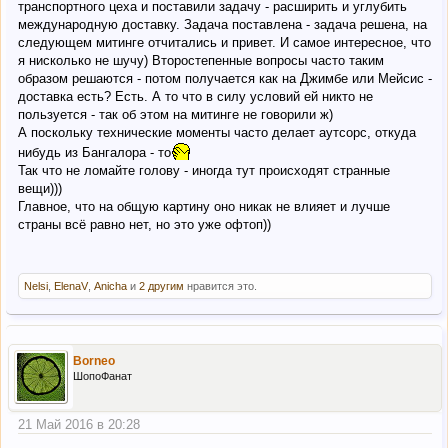
транспортного цеха и поставили задачу - расширить и углубить
международную доставку. Задача поставлена - задача решена, на
следующем митинге отчитались и привет. И самое интересное, что
я нисколько не шучу) Второстепенные вопросы часто таким
образом решаются - потом получается как на Джимбе или Мейсис -
доставка есть? Есть. А то что в силу условий ей никто не
пользуется - так об этом на митинге не говорили ж)
А поскольку технические моменты часто делает аутсорс, откуда
нибудь из Бангалора - то
Так что не ломайте голову - иногда тут происходят странные
вещи)))
Главное, что на общую картину оно никак не влияет и лучше
страны всё равно нет, но это уже офтоп))
Nelsi
,
ElenaV
,
Anicha
и
2 другим
нравится это.
Borneo
ШопоФанат
21 Май 2016 в 20:28