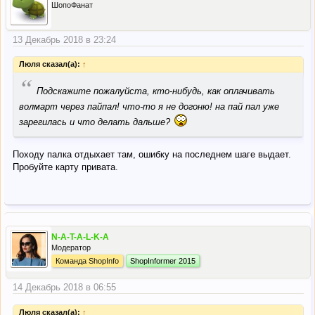
ШопоФанат
13 Декабрь 2018 в 23:24
Люля сказал(а):
↑
“
Подскажите пожалуйста, кто-нибудь, как оплачивать
волмарт через пайпал! что-то я не догоню! на пай пал уже
зарегилась и что делать дальше?
Походу палка отдыхает там, ошибку на последнем шаге выдает.
Пробуйте карту привата.
N-A-T-A-L-K-A
Модератор
Команда ShopInfo
ShopInformer 2015
14 Декабрь 2018 в 06:55
Люля сказал(а):
↑