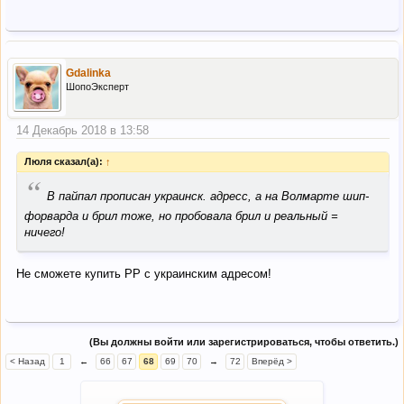
Gdalinka
ШопоЭксперт
14 Декабрь 2018 в 13:58
Люля сказал(а):
↑
“
В пайпал прописан украинск. адресс, а на Волмарте шип-
форварда и брил тоже, но пробовала брил и реальный =
ничего!
Не сможете купить РР с украинским адресом!
(Вы должны войти или зарегистрироваться, чтобы ответить.)
< Назад
1
←
66
67
68
69
70
→
72
Вперёд >