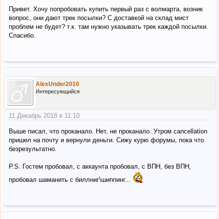
Привет. Хочу попробовать купить первый раз с волмарта, возник
вопрос, они дают трек посылки? С доставкой на склад мист
проблем не будет? т.к. там нужно указывать трек каждой посылки.
Спасибо.
AlexUnder2010
Интересующийся
11 Декабрь 2018 в 11:10
Выше писал, что проканало. Нет, не проканало. Утром cancellation
пришел на почту и вернули деньги. Сижу курю форумы, пока что
безрезультатно.
P.S. Гостем пробовал, с аккаунта пробовал, с ВПН, без ВПН,
пробовал шаманить с биллниг\шиппинг...