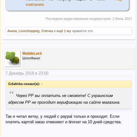
компанию
Последнее редактирование модератором:
2 Июль 2017
Аннна
,
Loveshopping
,
Олечка
и
ещё 1-му
нравится это.
MobileLord
ШопоФанат
7 Декабрь 2018 в 23:00
Gdalinka сказал(а):
↑
“
Через РР вы оплатить не сможете! С украинским
адресом PP не проходит верификацию на сайте магазина.
Так я читал ветку, у людей с paypal только и проходит. Если
платить картой заказ отменяют и блочат на 10 дней средства.