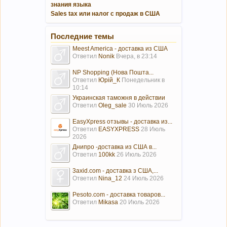
знания языка
Sales tax или налог с продаж в США
Последние темы
Meest America - доставка из США
Ответил
Nonik
Вчера, в 23:14
NP Shopping (Нова Пошта...
Ответил
Юрій_К
Понедельник в
10:14
Украинская таможня в действии
Ответил
Oleg_sale
30 Июль 2026
EasyXpress отзывы - доставка из...
Ответил
EASYXPRESS
28 Июль
2026
Днипро -доставка из США в...
Ответил
100kk
26 Июль 2026
3axid.com - доставка з США,...
Ответил
Nina_12
24 Июль 2026
Pesoto.com - доставка товаров...
Ответил
Mikasa
20 Июль 2026