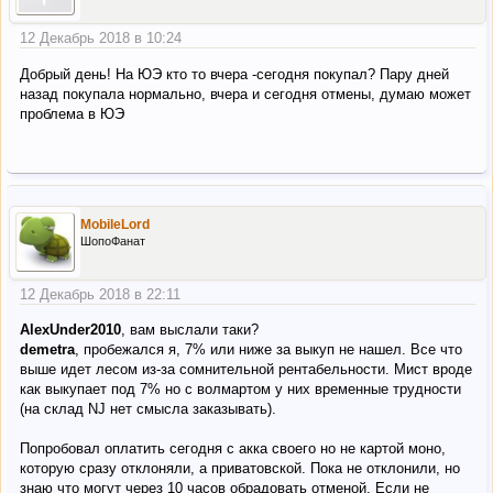
12 Декабрь 2018 в 10:24
Добрый день! На ЮЭ кто то вчера -сегодня покупал? Пару дней
назад покупала нормально, вчера и сегодня отмены, думаю может
проблема в ЮЭ
MobileLord
ШопоФанат
12 Декабрь 2018 в 22:11
AlexUnder2010
, вам выслали таки?
demetra
, пробежался я, 7% или ниже за выкуп не нашел. Все что
выше идет лесом из-за сомнительной рентабельности. Мист вроде
как выкупает под 7% но с волмартом у них временные трудности
(на склад NJ нет смысла заказывать).
Попробовал оплатить сегодня с акка своего но не картой моно,
которую сразу отклоняли, а приватовской. Пока не отклонили, но
знаю что могут через 10 часов обрадовать отменой. Если не