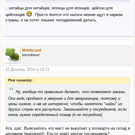
...китайцы для китайцев, японцы для японцев, цейлон для
цейлонцев
. Просто боятся что налоги низкие идут в карман
страны, и не хотят лишних телодвижений делать.
MobileLord
ШопоФанат
11 Декабрь 2018 в 19:21
Pirat сказал(а):
↑
“
Ну, вообще то правильно делают, что отменяют заказы.
Они ведь продают в америке и для американцев, поэтому и
цены низкие, и им не интересно, чтобы налетели "чайки" из
других стран все раскупили. Заказывайте у посредников, если
очень нужен определенный товар (я не посредник).
Ага, щас. Выяснилось что мист не выкупает у волмарта на склад в
делавере (внезапно!). Кто-то знает других посредников?