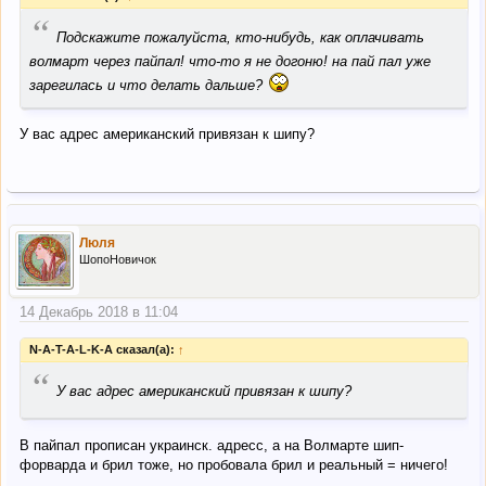
“
Подскажите пожалуйста, кто-нибудь, как оплачивать
волмарт через пайпал! что-то я не догоню! на пай пал уже
зарегилась и что делать дальше?
У вас адрес американский привязан к шипу?
Люля
ШопоНовичок
14 Декабрь 2018 в 11:04
N-A-T-A-L-K-A сказал(а):
↑
“
У вас адрес американский привязан к шипу?
В пайпал прописан украинск. адресс, а на Волмарте шип-
форварда и брил тоже, но пробовала брил и реальный = ничего!