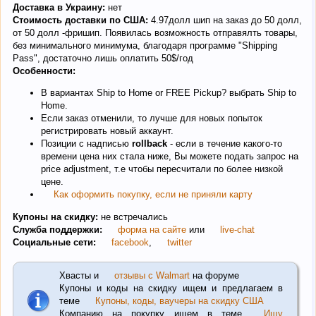
Доставка в Украину:
нет
Стоимость доставки по США:
4.97долл шип на заказ до 50 долл,
от 50 долл -фришип. Появилась возможность отправялть товары,
без минимального минимума, благодаря программе "Shipping
Pass", достаточно лишь оплатить 50$/год
Особенности:
В вариантах Ship to Home or FREE Pickup? выбрать Ship to
Home.
Если заказ отменили, то лучше для новых попыток
регистрировать новый аккаунт.
Позиции с надписью
rollback
- если в течение какого-то
времени цена них стала ниже, Вы можете подать запрос на
price adjustment, т.е чтобы пересчитали по более низкой
цене.
Как оформить покупку, если не приняли карту
Купоны на скидку:
не встречались
Служба поддержки:
форма на сайте
или
live-chat
Социальные сети:
facebook
,
twitter
Хвасты и
отзывы с Walmart
на форуме
Купоны и коды на скидку ищем и предлагаем в
теме
Купоны, коды, ваучеры на скидку США
Компанию на покупку ищем в теме
Ищу