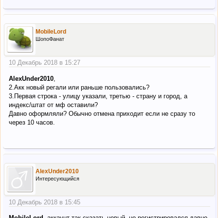
MobileLord
ШопоФанат
10 Декабрь 2018 в 15:27
AlexUnder2010
,
2.Акк новый регали или раньше пользовались?
3.Первая строка - улицу указали, третью - страну и город, а
индекс/штат от мф оставили?
Давно оформляли? Обычно отмена приходит если не сразу то
через 10 часов.
AlexUnder2010
Интересующийся
10 Декабрь 2018 в 15:45
MobileLord
, аккаунт так сказать новый, но регистрировался давно,