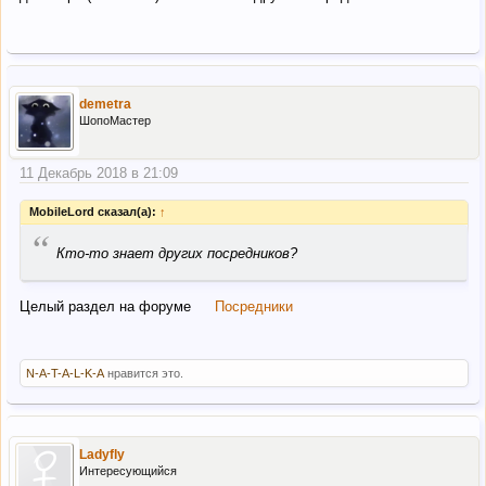
demetra
ШопоМастер
11 Декабрь 2018 в 21:09
MobileLord сказал(а):
↑
“
Кто-то знает других посредников?
Целый раздел на форуме
Посредники
N-A-T-A-L-K-A
нравится это.
Ladyfly
Интересующийся