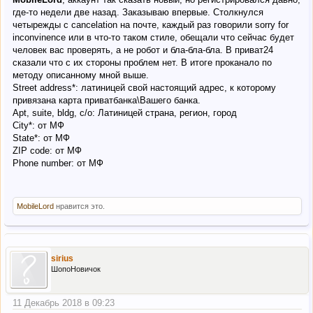
где-то недели две назад. Заказываю впервые. Столкнулся
четырежды с cancelation на почте, каждый раз говорили sorry for
inconvinence или в что-то таком стиле, обещали что сейчас будет
человек вас проверять, а не робот и бла-бла-бла. В приват24
сказали что с их стороны проблем нет. В итоге проканало по
методу описанному мной выше.
Street address*: латиницей свой настоящий адрес, к которому
привязана карта приватбанка\Вашего банка.
Apt, suite, bldg, c/o: Латиницей страна, регион, город
City*: от МФ
State*: от МФ
ZIP code: от МФ
Phone number: от МФ
MobileLord
нравится это.
sirius
ШопоНовичок
11 Декабрь 2018 в 09:23