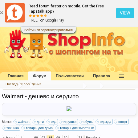
Read forum faster on mobile. Get the Free
Tapatalk app?
VIEW
FREE - on Google Play
Войти или зарегистрироваться
Главная
Форум
Пользователи
Правила
Последние сообщения
Форум
...
Каталог интернет-магазинов
США
Walmart - дешево и сердито
Метки:
walmart
дети
еда
игрушки
обувь
одежда
спорт
техника
товары для дома
товары для животных
< Назад
1
←
66
67
68
69
70
→
72
Вперёд >