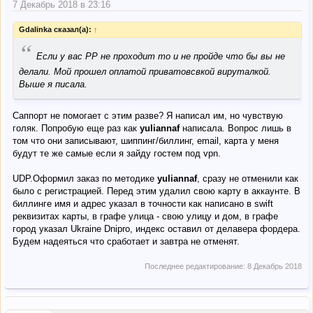
7 Декабрь 2018 в 23:16
Gdalinka сказал(а):
↑
“
Если у вас PP не проходит то и не пройде что бы вы не
делали. Мой прошел оплатой приватовсвкой вируталкой.
Выше я писала.
Саппорт не помогает с этим разве? Я написал им, но чувствую
голяк. Попробую еще раз как
yuliannaf
написала. Вопрос лишь в
том что они записывают, шиппинг/биллинг, email, карта у меня
будут те же самые если я зайду гостем под vpn.
UDP.Оформил заказ по методике
yuliannaf
, сразу не отменили как
было с регистрацией. Перед этим удалил свою карту в аккаунте. В
биллинге имя и адрес указал в точности как написано в swift
реквизитах карты, в графе улица - свою улицу и дом, в графе
город указал Ukraine Dnipro, индекс оставил от делавера фордера.
Будем надеяться что сработает и завтра не отменят.
Последнее редактирование:
8 Декабрь 2018