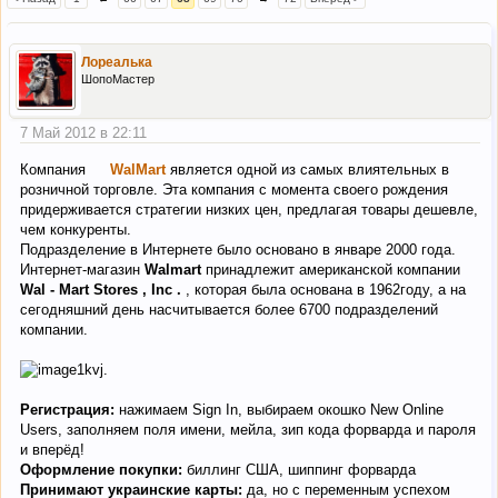
Лореалька
ШопоМастер
7 Май 2012 в 22:11
Компания
WalMart
является одной из самых влиятельных в
розничной торговле. Эта компания с момента своего рождения
придерживается стратегии низких цен, предлагая товары дешевле,
чем конкуренты.
Подразделение в Интернете было основано в январе 2000 года.
Интернет-магазин
Walmart
принадлежит американской компании
Wal - Mart Stores , Inc .
, которая была основана в 1962году, а на
сегодняшний день насчитывается более 6700 подразделений
компании.
Регистрация:
нажимаем Sign In, выбираем окошко New Online
Users, заполняем поля имени, мейла, зип кода форварда и пароля
и вперёд!
Оформление покупки:
биллинг США, шиппинг форварда
Принимают украинские карты:
да, но с переменным успехом