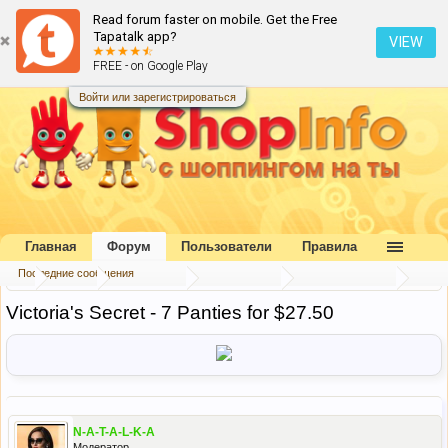
Read forum faster on mobile. Get the Free
Tapatalk app?
VIEW
FREE - on Google Play
Войти или зарегистрироваться
Главная
Форум
Пользователи
Правила
Последние сообщения
...
Форум
Наш форум
Блог портала
Скидки и акции
Victoria's Secret - 7 Panties for $27.50
N-A-T-A-L-K-A
Модератор