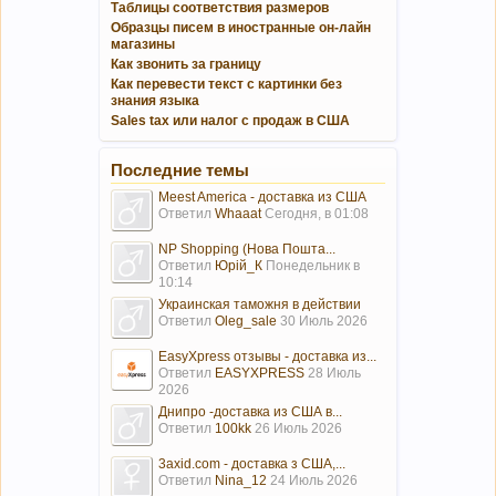
Таблицы соответствия размеров
Образцы писем в иностранные он-лайн
магазины
Как звонить за границу
Как перевести текст с картинки без
знания языка
Sales tax или налог с продаж в США
Последние темы
Meest America - доставка из США
Ответил
Whaaat
Сегодня, в 01:08
NP Shopping (Нова Пошта...
Ответил
Юрій_К
Понедельник в
10:14
Украинская таможня в действии
Ответил
Oleg_sale
30 Июль 2026
EasyXpress отзывы - доставка из...
Ответил
EASYXPRESS
28 Июль
2026
Днипро -доставка из США в...
Ответил
100kk
26 Июль 2026
3axid.com - доставка з США,...
Ответил
Nina_12
24 Июль 2026