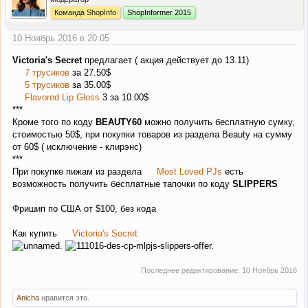
Команда ShopInfo
ShopInformer 2015
10 Ноябрь 2016 в 20:05
Victoria's Secret
предлагает ( акция действует до 13.11)
7 трусиков
за 27.50$
5 трусиков
за 35.00$
Flavored Lip Gloss
3 за 10.00$
***
Кроме того по коду
BEAUTY60
можно получить бесплатную сумку,
стоимостью 50$, при покупки товаров из раздела Beauty на сумму
от 60$ ( исключение - клирэнс)
***
При покупке пижам из раздела
Most Loved PJs
есть
возможность получить бесплатные тапочки по коду
SLIPPERS
Фришип по США от $100, без кода
Как купить
Victoria's Secret
Последнее редактирование:
10 Ноябрь 2016
Anicha
нравится это.