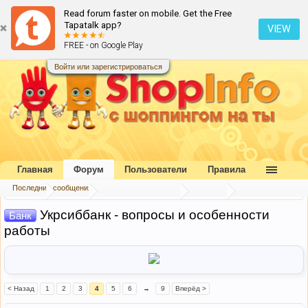
Read forum faster on mobile. Get the Free
Tapatalk app?
VIEW
FREE - on Google Play
Войти или зарегистрироваться
Главная
Форум
Пользователи
Правила
Последние сообщения
Главная
Форум
Букварь шопоголика
Оплата
Укрсиббанк - вопросы и особенности
Банк
работы
< Назад
1
2
3
4
5
6
→
9
Вперёд >