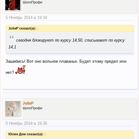
ШопоПрофи
5 Ноябрь 2014 в 19:34
JuliaP сказал(а):
↑
“
сегодня блокируют по курсу 14,50, списывают по курсу
14,1
Зашибись! Вот оно вольное плаванье. Будет этому предел или
нет?
JuliaP
ШопоПрофи
5 Ноябрь 2014 в 19:36
Юлия Дем сказал(а):
↑