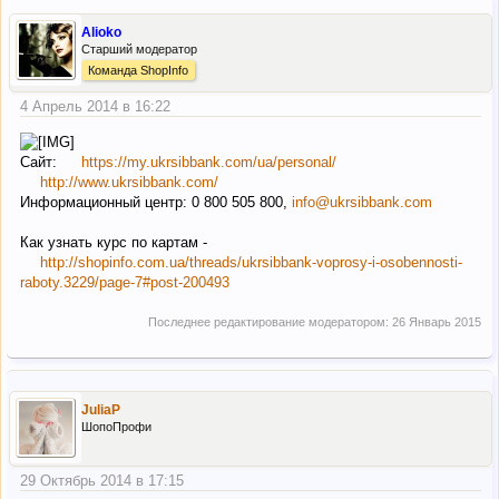
Alioko
Старший модератор
Команда ShopInfo
4 Апрель 2014 в 16:22
Сайт:
https://my.ukrsibbank.com/ua/personal/
http://www.ukrsibbank.com/
Информационный центр: 0 800 505 800,
info@ukrsibbank.com
Как узнать курс по картам -
http://shopinfo.com.ua/threads/ukrsibbank-voprosy-i-osobennosti-
raboty.3229/page-7#post-200493
Последнее редактирование модератором:
26 Январь 2015
JuliaP
ШопоПрофи
29 Октябрь 2014 в 17:15