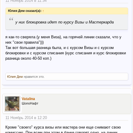
11 Ноябрь 2014 в 11:34
Юлия Дем сказал(а):
↑
“
у них блокировка идет по курсу Визы и Мастеркарда
я как-то сверяла (у меня Виза), на горячей линии сказали, что у
них "свои правила")))
Так вот большая разница была, и с курсом Визы и с курсом
блокировки и с курсом списания (курс списания и курс блокировки
разница около 40-50 коп.)
Юлия Дем
нравится это.
Vatalina
ШопоНафт
11 Ноябрь 2014 в 12:20
Кроме "своего" курса визы или мастера они еще снимают свою
комиссию. При всем при этом в банке говорят одно, на линии