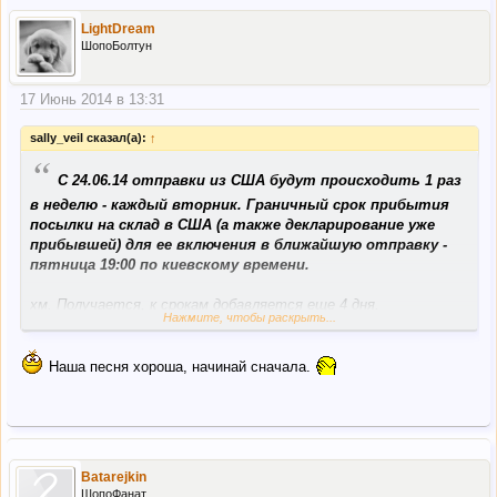
LightDream
ШопоБолтун
17 Июнь 2014 в 13:31
sally_veil сказал(а):
↑
“
С 24.06.14 отправки из США будут происходить 1 раз
в неделю - каждый вторник. Граничный срок прибытия
посылки на склад в США (а также декларирование уже
прибывшей) для ее включения в ближайшую отправку -
пятница 19:00 по киевскому времени.
хм. Получается, к срокам добавляется еще 4 дня.
Нажмите, чтобы раскрыть...
вряд ли это можно назвать улучшением работы.
Наша песня хороша, начинай сначала.
Batarejkin
ШопоФанат