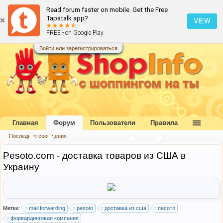
Read forum faster on mobile. Get the Free
Tapatalk app?
VIEW
FREE - on Google Play
Войти или зарегистрироваться
Главная
Форум
Пользователи
Правила
Последние сообщения
Форум
...
Форвардинговые компании
США
Pesoto.com - доставка товаров из США в
Украину
Метки:
mail forwarding
pesoto
доставка из сша
песото
форвардинговая компания