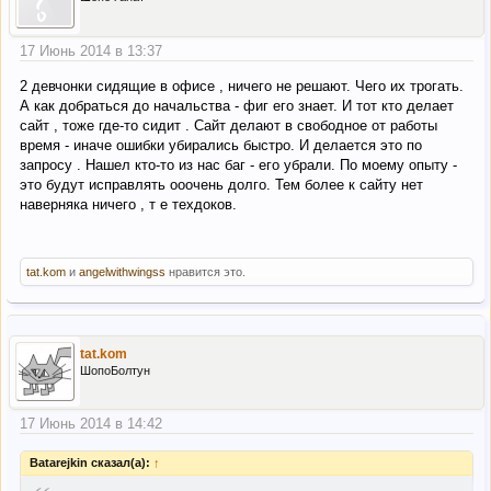
17 Июнь 2014 в 13:37
2 девчонки сидящие в офисе , ничего не решают. Чего их трогать.
А как добраться до начальства - фиг его знает. И тот кто делает
сайт , тоже где-то сидит . Сайт делают в свободное от работы
время - иначе ошибки убирались быстро. И делается это по
запросу . Нашел кто-то из нас баг - его убрали. По моему опыту -
это будут исправлять ооочень долго. Тем более к сайту нет
наверняка ничего , т е техдоков.
tat.kom
и
angelwithwingss
нравится это.
tat.kom
ШопоБолтун
17 Июнь 2014 в 14:42
Batarejkin сказал(а):
↑