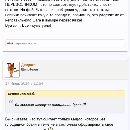
ПЕРЕВОЗЧИКОМ - это не соответствует действительности,
похоже. На фейсбуке наши сообщения удалят, так хоть здесь
новички почитают какую то правду и, возможно, это удержит их от
неправильного шага в выборе перевозчика!
Вуа ля... Все - культурно!
Alioko
нравится это.
Дюдюка
ШопоФанат
17 Июнь 2014 в 12:54
asenna сказал(а):
↑
“
да крепкая аглицкая площадная брань?!
Вы считаете, что тут обитает только быдло, которое без
площадной брани в теме не в состоянии сформировать свое