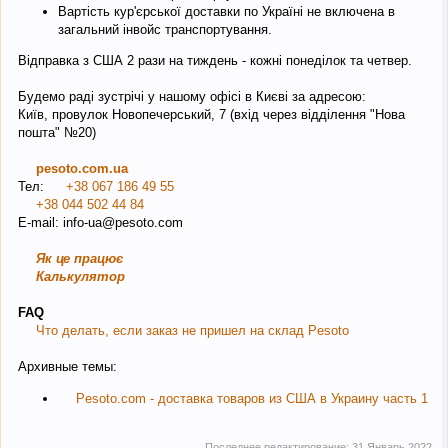
Вартість кур'єрської доставки по Україні не включена в
загальний інвойс транспортування.
Відправка з США 2 рази на тиждень - кожні понеділок та четвер.
Будемо раді зустрічі у нашому офісі в Києві за адресою:
Київ, провулок Новопечерський, 7 (вхід через відділення "Нова
пошта" №20)
pesoto.com.ua
Тел:
+38 067 186 49 55
+38 044 502 44 84
E-mail: info-ua@pesoto.сom
Як це працює
Калькулятор
FAQ
Что делать, если заказ не пришел на склад Pesoto
Архивные темы:
Pesoto.com - доставка товаров из США в Украину часть 1
Последнее редактирование:
31 Январь 2022