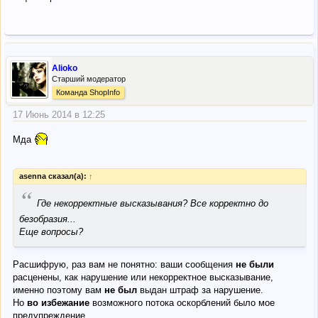
Alioko
Старший модератор
Команда ShopInfo
17 Июнь 2014 в 12:25
Мда
asenna сказал(а):
↑
“
Где некорректные высказывания? Все корректно до
безобразия...
Еще вопросы?
Расшифрую, раз вам не понятно: ваши сообщения
не были
расценены, как нарушение или некорректное высказывание,
именно поэтому вам
не был
выдан штраф за нарушение.
Но
во избежание
возможного потока оскорблений было мое
предупреждение.