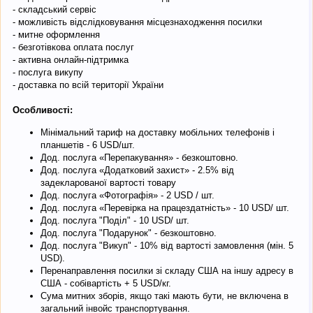
- складський сервіс
- можливість відслідковування місцезнаходження посилки
- митне оформлення
- безготівкова оплата послуг
- активна онлайн-підтримка
- послуга викупу
- доставка по всій території України
Особливості:
Мінімальний тариф на доставку мобільних телефонів і
планшетів - 6 USD/шт.
Дод. послуга «Перепакування» - безкоштовно.
Дод. послуга «Додатковий захист» - 2.5% від
задекларованої вартості товару
Дод. послуга «Фотографія» - 2 USD / шт.
Дод. послуга «Перевірка на працездатність» - 10 USD/ шт.
Дод. послуга "Поділ" - 10 USD/ шт.
Дод. послуга "Подарунок" - безкоштовно.
Дод. послуга "Викуп" - 10% від вартості замовлення (мін. 5
USD).
Перенаправлення посилки зі складу США на іншу адресу в
США - собівартість + 5 USD/кг.
Сума митних зборів, якщо такі мають бути, не включена в
загальний інвойс транспортування.