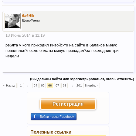
6a6Hik
ШопоФанат
18 Июнь 2014 в 11:19
ребята у кого приходил инвойс-то на сайте в балансе минус
появлялся?после оплаты минус пропадал?за последние три
недели
(Вы должны войти или зарегистрироваться, чтобы ответить.)
< Назад
1
←
64
65
66
67
68
→
201
Вперёд >
Регистрация
Войти через Facebook
Полезные ссылки