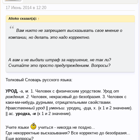
17 Июнь 2014 в 12:20
Alioko сказал(а):
↑
“
Вам никто не запрещает высказывать свое мнение о
компании, но делать это надо корректно.
А вам и не выдали штраф за нарушение, не так ли?
Считайте это просто предупреждением. Вопросы?
Толковый Словарь русского языка:
УРОД,
-а,
м.
1. Человек с физическим уродством. Урод
от
рождения. 2.
Человек, некрасивый до безобразия. 3. Человек с
каки-ми-нибудь дурными, отрицательными свойствами.
Нравственный урод
||
уменъш.
уродец, -дца, х. (к 1 и 2 значение).
|| ас.
уродка, -и
(к 1 и 2 значение).
Учите языки
учиться - никогда не поздно...
Где некорректные высказывания? Все корректно до безобразия...
Еще вопросы?