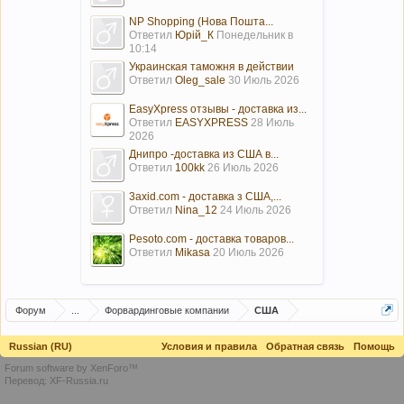
NP Shopping (Нова Пошта...
Ответил
Юрій_К
Понедельник в
10:14
Украинская таможня в действии
Ответил
Oleg_sale
30 Июль 2026
EasyXpress отзывы - доставка из...
Ответил
EASYXPRESS
28 Июль
2026
Днипро -доставка из США в...
Ответил
100kk
26 Июль 2026
3axid.com - доставка з США,...
Ответил
Nina_12
24 Июль 2026
Pesoto.com - доставка товаров...
Ответил
Mikasa
20 Июль 2026
Форум
...
Форвардинговые компании
США
Russian (RU)
Условия и правила
Обратная связь
Помощь
Forum software by XenForo™
Перевод:
XF-Russia.ru