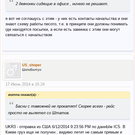
“
2 девчонки сидящие в офисе , ничего не решают.
я вот не соглашусь с этим - у них есть контакты начальства и они
знают схему работы песото, т.е. в принципе они должны понимать
где находятся посылки, а если есть заминка с этим они могут
связаться с начальством
US_shoper
ШопоБолтун
17 Июнь 2014 в 15:24
asenna сказал(а):
↑
“
Басни с таможней не прокатят! Скорее всего - рейс
просто не вылетел со Штатов.
UKR3 - отправка из США 6/12/2014 9:23:56 PM по даннЫм ICS. В
Киеве груз еще не получен , видимо летит не самым прямым и