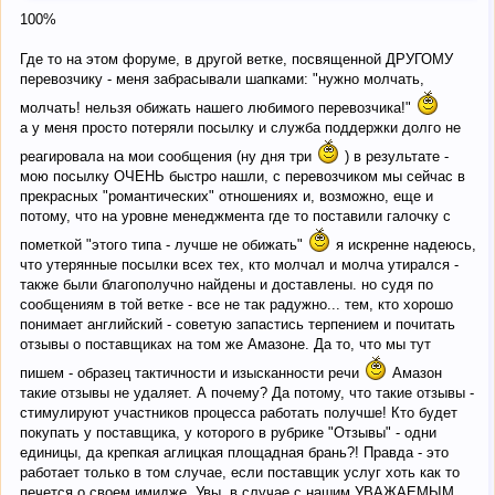
предупреждение.
100%
Так понятней?
Где то на этом форуме, в другой ветке, посвященной ДРУГОМУ
перевозчику - меня забрасывали шапками: "нужно молчать,
молчать! нельзя обижать нашего любимого перевозчика!"
а у меня просто потеряли посылку и служба поддержки долго не
реагировала на мои сообщения (ну дня три
) в результате -
мою посылку ОЧЕНЬ быстро нашли, с перевозчиком мы сейчас в
прекрасных "романтических" отношениях и, возможно, еще и
потому, что на уровне менеджмента где то поставили галочку с
пометкой "этого типа - лучше не обижать"
я искренне надеюсь,
что утерянные посылки всех тех, кто молчал и молча утирался -
также были благополучно найдены и доставлены. но судя по
сообщениям в той ветке - все не так радужно... тем, кто хорошо
понимает английский - советую запастись терпением и почитать
отзывы о поставщиках на том же Амазоне. Да то, что мы тут
пишем - образец тактичности и изысканности речи
Амазон
такие отзывы не удаляет. А почему? Да потому, что такие отзывы -
стимулируют участников процесса работать получше! Кто будет
покупать у поставщика, у которого в рубрике "Отзывы" - одни
единицы, да крепкая аглицкая площадная брань?! Правда - это
работает только в том случае, если поставщик услуг хоть как то
печется о своем имидже. Увы, в случае с нашим УВАЖАЕМЫМ