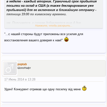
в неделю - каждый вторник. Граничный срок прибытия
посылки на склад в США (а также декларирование уже
прибывшей) для ее включения в ближайшую отправку -
пятница 19:00 по киевскому времени.
хм. Получается, к срокам добавляется еще 4 дня.
Нажмите, чтобы раскрыть...
вряд ли это можно назвать улучшением работы.
"...с нашей стороны будут приложены все усилия для
восстановления вашего доверия к нам!"
poptab
ШопоНафт
17 Июнь 2014 в 13:28
Удачі! Конкурент отримав ще одну посилку від мене