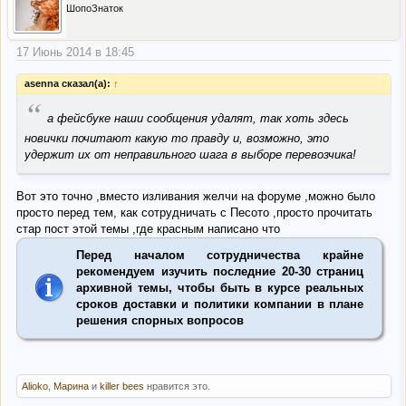
ШопоЗнаток
17 Июнь 2014 в 18:45
asenna сказал(а):
↑
“
а фейсбуке наши сообщения удалят, так хоть здесь
новички почитают какую то правду и, возможно, это
удержит их от неправильного шага в выборе перевозчика!
Вот это точно ,вместо изливания желчи на форуме ,можно было
просто перед тем, как сотрудничать с Песото ,просто прочитать
стар пост этой темы ,где красным написано что
Перед началом сотрудничества крайне
рекомендуем изучить последние 20-30 страниц
архивной темы, чтобы быть в курсе реальных
сроков доставки и политики компании в плане
решения спорных вопросов
Alioko
,
Марина
и
killer bees
нравится это.