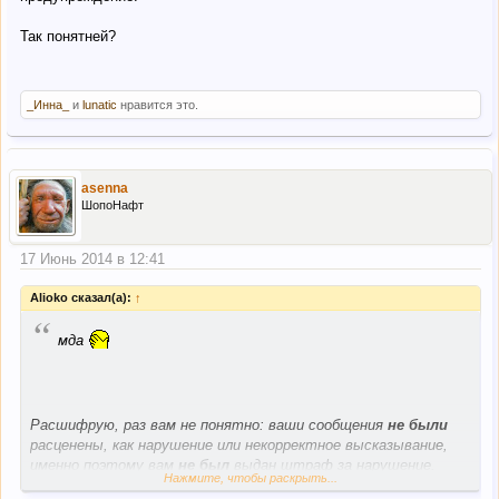
Так понятней?
_Инна_
и
lunatic
нравится это.
asenna
ШопоНафт
17 Июнь 2014 в 12:41
Alioko сказал(а):
↑
“
мда
Расшифрую, раз вам не понятно: ваши сообщения
не были
расценены, как нарушение или некорректное высказывание,
именно поэтому вам
не был
выдан штраф за нарушение.
Нажмите, чтобы раскрыть...
Но
во избежание
возможного потока оскорблений было мое