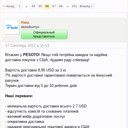
< Назад
1
←
64
65
66
67
68
→
201
Вперёд >
Рина
ШопоБолтун
Официальный
представитель
17 Сентябрь 2012 в 15:53
Вітаємо у
PESOTO
! Якщо тобі потрібна швидка та надійна
доставка покупок з США, будемо раді співпраці!
Вартість доставки 8,95 USD за 1 кг.
7% вартості доставки гарантовано повертається на бонусний
рахунок
Термін доставки від 5 до 10 робочих днів
Наші переваги:
- мінімальна вартість доставки всього 2.7 USD
- відсутність комісій та схованих платежів
- великий вибір додаткових послуг
- оперативна доставка
- надання персональної поштової адреси в США