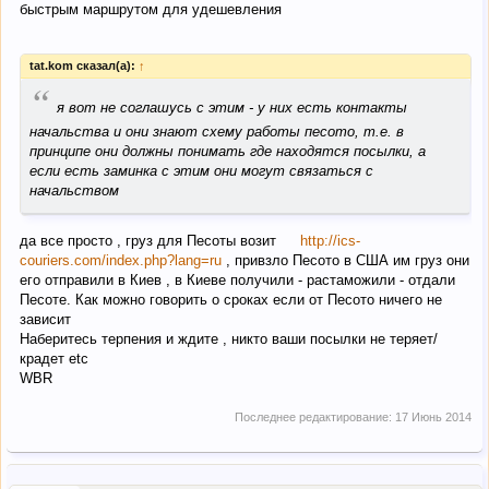
быстрым маршрутом для удешевления
tat.kom сказал(а):
↑
“
я вот не соглашусь с этим - у них есть контакты
начальства и они знают схему работы песото, т.е. в
принципе они должны понимать где находятся посылки, а
если есть заминка с этим они могут связаться с
начальством
да все просто , груз для Песоты возит
http://ics-
couriers.com/index.php?lang=ru
, привзло Песото в США им груз они
его отправили в Киев , в Киеве получили - растаможили - отдали
Песоте. Как можно говорить о сроках если от Песото ничего не
зависит
Наберитесь терпения и ждите , никто ваши посылки не теряет/
крадет etc
WBR
Последнее редактирование:
17 Июнь 2014