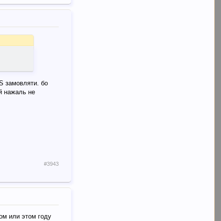
PS замовляти. бо
ій нажаль не
#3943
лом или этом году