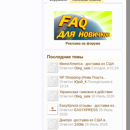
Реклама на форуме
Последние темы
Meest America - доставка из США
Ответил
Oleg_sale
Сегодня, в 01:24
NP Shopping (Нова Пошта...
Ответил
Юрій_К
Понедельник в
10:14
Украинская таможня в действии
Ответил
Oleg_sale
30 Июль 2026
EasyXpress отзывы - доставка из...
Ответил
EASYXPRESS
28 Июль
2026
Днипро -доставка из США в...
Ответил
100kk
26 Июль 2026