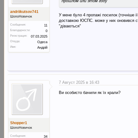
прошлом или этом году
andriikutsov741
У мене було 4 пропажі посилок (точніше і
ШопоНовичок
доставкою ЮСПС. може у них оновився ст
Сообщения:
11
"діваються"
Благодарности:
0
Регистрация:
07.03.2025
Откуда:
Одеса
Имя:
Андрій
7 Август 2025 в 16:43
Ви особисто бачили як їх крали?
Shopper1
ШопоНовичок
Сообщения:
34