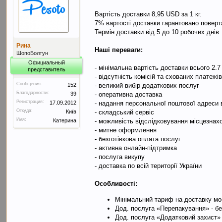
Вартість доставки 8,95 USD за 1 кг.
7% вартості доставки гарантовано поверт
Термін доставки від 5 до 10 робочих днів
Рина
Наші переваги:
ШопоБолтун
Официальный
- мінімальна вартість доставки всього 2.
представитель
- відсутність комісій та схованих платежі
Сообщения:
152
- великий вибір додаткових послуг
Благодарности:
39
- оперативна доставка
Регистрация:
17.09.2012
- надання персональної поштової адреси
Откуда:
Київ
- складський сервіс
Имя:
Катерина
- можливість відслідковування місцезна
- митне оформлення
- безготівкова оплата послуг
- активна онлайн-підтримка
- послуга викупу
- доставка по всій території України
Особливості:
Мінімальний тариф на доставку моб
Дод. послуга «Перепакування» - б
Дод. послуга «Додатковий захист» 