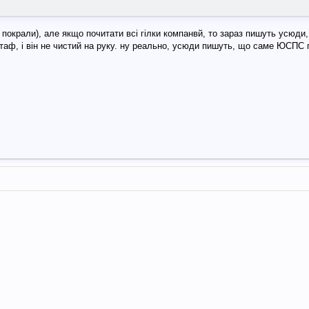
ї покрали), але якщо почитати всі гілки компанвй, то зараз пишуть усюди
аф, і він не чистий на руку. ну реально, усюди пишуть, що саме ЮСПС 