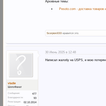
Архивные темы:
Pesoto.com - доставка товаров 
ScorpionXXX
нравится это.
30 Июнь 2025 в 12:48
Написал жалобу на USPS, и мою потерянн
vladie
ШопоФанат
Сообщения:
477
Благодарности:
93
Регистрация:
02.10.2014
Откуда: