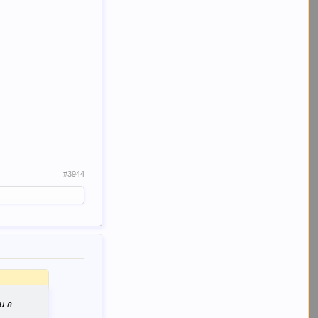
#3944
и в