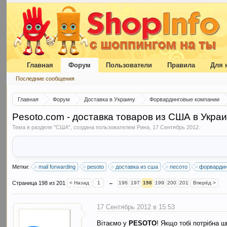
Главная
Форум
Пользователи
Правила
Для 
Последние сообщения
Главная
Форум
Доставка в Украину
Форвардинговые компании
Pesoto.com - доставка товаров из США в Укра
Тема в разделе "
США
", создана пользователем
Рина
,
17 Сентябрь 2012
.
Метки:
mail forwarding
pesoto
доставка из сша
песото
форвардин
Страница 198 из 201
< Назад
1
←
196
197
198
199
200
201
Вперёд >
17 Сентябрь 2012 в 15:53
Вітаємо у
PESOTO
! Якщо тобі потрібна 