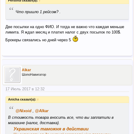
Persona сказал(а):
↑
“
Что пришло 1 рейсом? .
Две посылки на одно ФИО. И тогда не важно что каждая меньше
лимита. Я ждал месяц и платил налог с двух посылок по 100$.
Брокеры связались но дней через 5
Alkar
ШопоНавигатор
17 Июль 2017 в 12:32
Anicha сказал(а):
↑
“
@Nixoid
,
@Alkar
В стоимость товара вносить все, что вы заплатили в
магазине (налог, доставка).
Украинская таможня в действии