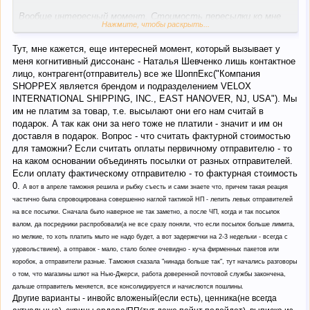
Вообще интересный момент. Стоимость пересылки ко мне
Нажмите, чтобы раскрыть...
как владельцу выставляет НП. Со своего склада в Украину.
Продавцу я плачу за доставку в East Hanover, NJ. А на границе
Тут, мне кажется, еще интересней момент, который вызывает у
указан отправитель НатальяШевченко и получатель я. И за
меня когнитивный диссонанс - Наталья Шевченко лишь контактное
отправку она с меня ничего не берет по документам на
лицо, контрагент(отправитель) все же ШоппЕкс("Компания
коробке
SHOPPEX является брендом и подразделением VELOX
INTERNATIONAL SHIPPING, INC., EAST HANOVER, NJ, USA"). Мы
им не платим за товар, т.е. высылают они его нам считай в
подарок. А так как они за него тоже не платили - значит и им он
доставля в подарок. Вопрос - что считать фактурной стоимостью
для таможни? Если считать оплаты первичному отправителю - то
на каком основании объединять посылки от разных отправителей.
Если оплату фактическому отправителю - то фактурная стоимость
0.
А вот в апреле таможня решила и рыбку съесть и сами знаете что, причем такая реация
частично была спровоцирована совершенно наглой тактикой НП - лепить левых отправителей
на все посылки. Сначала было наверное не так заметно, а после ЧП, когда и так посылок
валом, да посредники распробовали(а не все сразу поняли, что если посылок больше лимита,
но мелкие, то хоть платить мыто не надо будет, а вот задержечки на 2-3 недельки - всегда с
удовольствием), а отправок - мало, стало более очевидно - куча фирменных пакетов или
коробок, а отправители разные. Таможня сказала "нинада больше так", тут начались разговоры
о том, что магазины шлют на Нью-Джерси, работа доверенной почтовой службы закончена,
дальше отправитель меняется, все консолидируется и начислются пошлины.
Другие варианты - инвойс вложеный(если есть), ценника(не всегда