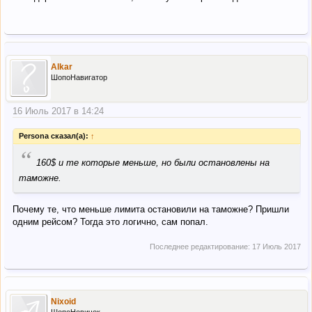
Alkar
ШопоНавигатор
16 Июль 2017 в 14:24
Persona сказал(а):
↑
“
160$ и те которые меньше, но были остановлены на
таможне.
Почему те, что меньше лимита остановили на таможне? Пришли
одним рейсом? Тогда это логично, сам попал.
Последнее редактирование:
17 Июль 2017
Nixoid