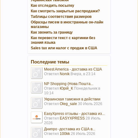
Украинская таможня
Как отследить посылку
Как смотреть закрытые распродажи?
Таблицы соответствия размеров
Образцы писем в иностранные он-лайн
магазины
Как звонить за границу
Как перевести текст с картинки без
знания языка
Sales tax или налог с продаж в США
Последние темы
Meest America - доставка из США
Ответил
Nonik
Вчера, в 23:14
NP Shopping (Нова Пошта...
Ответил
Юрій_К
Понедельник в
10:14
Украинская таможня в действии
Ответил
Oleg_sale
30 Июль 2026
EasyXpress отзывы - доставка из...
Ответил
EASYXPRESS
28 Июль
2026
Днипро -доставка из США в...
Ответил
100kk
26 Июль 2026