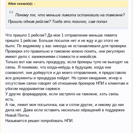
Alkar сказал(а):
↑
“
Почему те, что меньше лимита остановили на таможне?
Пришли одним рейсом? Тогда это логично, сам попал.
Что пришло 1 рейсом? Да мое 1 отправление меньше лимита
пришло 1 рейсом. Больше посылок нет и не жду и до этого не
было. По видимому у вас никогда не останавливали для проверки.
Проверки это правильно и таможню можно понять, они регулярно
имеют дело с занижениями стоимости и инвойсов.
Только вот как начать процедуру, если брокеры тупо не выходят на
связь. Я понимаю, что когда-нибудь в будущем, когда они
соизволят, они доберутся и до моего отправления, я предоставлю
все документы и процедура пойдет. Но сроки ожидания, игнор и
отсутствие связи говорят об отношении брокеров НПИ к клиентам и
убогом недоразвитом сервисе.
У других форвардеров, если застряло на таможне, хоть связь
есть.
А так, лежит моя посылочка, как и сотни других, и никому до них
дела нет. Даже если оставить несколько обращений в поддержке
Новой Почты.
Называется решил попробовать НПИ.