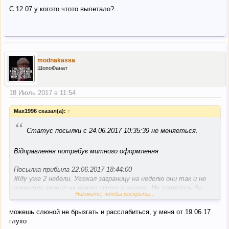
C 12.07 у когото чтото вылетало?
modnakassa
ШопоФанат
18 Июль 2017 в 11:54
Max1996 сказал(а):
↑
“
Статус посылки с 24.06.2017 10:35:39 не меняеться.
Відправлення потребує митного оформлення
Посылка прибыла 22.06.2017 18:44:00
Жду уже 2 недели. Уезжал заграницу на неделю они так и не
поменяли звонил на новую почту и ничего. Не хотелось бы
Нажмите, чтобы раскрыть...
чтобы посылку украли. Достали уже сколько можно ждать.
NP00000000106360NPI. Говорят что в понедельник доставят.
можешь слюной не брызгать и расслабиться, у меня от 19.06.17
Если нет вынужден буду обратиться в полицию.Уже
глухо
15.07.2017 не меняеться с 24.06.2017