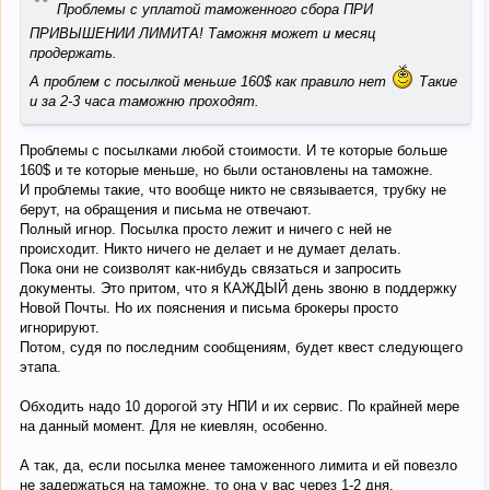
“
Проблемы с уплатой таможенного сбора ПРИ
ПРИВЫШЕНИИ ЛИМИТА! Таможня может и месяц
продержать.
А проблем с посылкой меньше 160$ как правило нет
Такие
и за 2-3 часа таможню проходят.
Проблемы с посылками любой стоимости. И те которые больше
160$ и те которые меньше, но были остановлены на таможне.
И проблемы такие, что вообще никто не связывается, трубку не
берут, на обращения и письма не отвечают.
Полный игнор. Посылка просто лежит и ничего с ней не
происходит. Никто ничего не делает и не думает делать.
Пока они не соизволят как-нибудь связаться и запросить
документы. Это притом, что я КАЖДЫЙ день звоню в поддержку
Новой Почты. Но их пояснения и письма брокеры просто
игнорируют.
Потом, судя по последним сообщениям, будет квест следующего
этапа.
Обходить надо 10 дорогой эту НПИ и их сервис. По крайней мере
на данный момент. Для не киевлян, особенно.
А так, да, если посылка менее таможенного лимита и ей повезло
не задержаться на таможне, то она у вас через 1-2 дня.