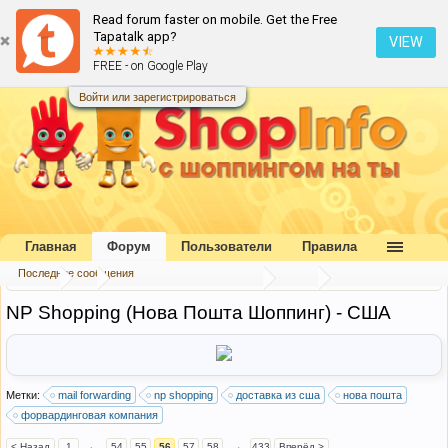
Read forum faster on mobile. Get the Free
Tapatalk app?
VIEW
FREE - on Google Play
Войти или зарегистрироваться
Главная
Форум
Пользователи
Правила
Последние сообщения
Форум
...
Форвардинговые компании
США
NP Shopping (Нова Пошта Шоппинг) - США
Метки:
mail forwarding
np shopping
доставка из сша
нова пошта
форвардинговая компания
< Назад
1
←
54
55
56
57
58
→
433
Вперёд >