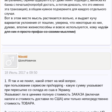
актуальные), скрины ордера/ПП(тут даже пейнт подойдет), выписка из
банка с печатью(попробуй достать, а потом доказать, что это именно
эта транзакция), в общем нужное подчеркните для каждого отдельного
случая.
Вот в этом месте мысль растекается вольно, и выдает кучу
вариантов уклонения от пошлин, уверена, что некоторые из них,
думаю, вполне жизнеспособны и вовсю используются, кому надо
(и
для них я просто профан со своими мыслями)
Nixoid
ШопоНовичок
18 Июль 2017 в 09:50
1. Я так и не понял, какой ответ на мой вопрос.
при пользовании сервисом npshopping - какую сумму указывают
при пересылке со склада из сша в Украину.
Указывают ли в ценнике полную стоимость ЗАКАЗА (включая
налоги и стоимость доставки по США) или только непосредственно
стоимость ТОВАРА.