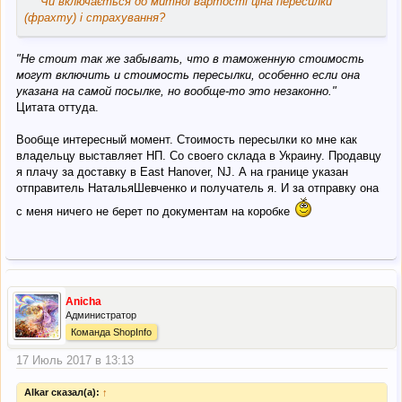
Чи включається до митної вартості ціна пересилки
(фрахту) і страхування?
"Не стоит так же забывать, что в таможенную стоимость
могут включить и стоимость пересылки, особенно если она
указана на самой посылке, но вообще-то это незаконно."
Цитата оттуда.
Вообще интересный момент. Стоимость пересылки ко мне как
владельцу выставляет НП. Со своего склада в Украину. Продавцу
я плачу за доставку в East Hanover, NJ. А на границе указан
отправитель НатальяШевченко и получатель я. И за отправку она
с меня ничего не берет по документам на коробке
Anicha
Администратор
Команда ShopInfo
17 Июль 2017 в 13:13
Alkar сказал(а):
↑