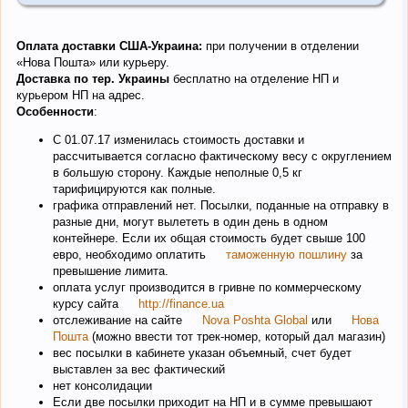
Оплата доставки США-Украина:
при получении в отделении
«Нова Пошта» или курьеру.
Доставка по тер. Украины
бесплатно на отделение НП и
курьером НП на адрес.
Особенности
:
C 01.07.17 изменилась стоимость доставки и
рассчитывается согласно фактическому весу с округлением
в большую сторону. Каждые неполные 0,5 кг
тарифицируются как полные.
графика отправлений нет. Посылки, поданные на отправку в
разные дни, могут вылететь в один день в одном
контейнере. Если их общая стоимость будет свыше 100
евро, необходимо оплатить
таможенную пошлину
за
превышение лимита.
оплата услуг производится в гривне по коммерческому
курсу сайта
http://finance.ua
отслеживание на сайте
Nova Poshta Global
или
Нова
Пошта
(можно ввести тот трек-номер, который дал магазин)
вес посылки в кабинете указан объемный, счет будет
выставлен за вес фактический
нет консолидации
Если две посылки приходит на НП и в сумме превышают