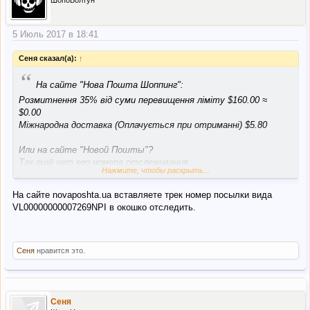
ШопоБолтун
5 Июль 2017 в 18:41
Сеня сказал(а):
↑
“
На сайте "Нова Пошта Шоппинг":
Розмитнення 35% від суми перевищення ліміту $160.00 ≈
$0.00
Міжнародна доставка (Оплачується при отриманні) $5.80
Или на сайте "Новой Пошты"?
Так ещё нет его номера отслеживания.
Нажмите, чтобы раскрыть...
Посылка пришла на склад в США в понедельник (Согласно
трекинга Амазона и USPS). Буквально пару часов назад в
На сайте novaposhta.ua вставляете трек номер посылки вида
форвардинге НПШ появился статус "Отримано на складі в
VL00000000007269NPI в окошко отследить.
США". И цена доставки.
Сеня
нравится это.
Сеня