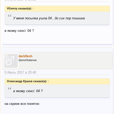
VGenvy сказал(а):
↑
“
У меня посылка ушла 04 , до сих пор тишина
в якому сенсі: 04 ?
darkflesh
ШопоНовичок
5 Июль 2017 в 20:40
Олександр Ершов сказал(а):
↑
“
в якому сенсі: 04 ?
на скрине все понятно