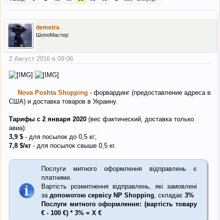
demetra
ШопоМастер
2 Август 2016 в 09:06
Nova Poshta Shopping
- форвардинг (предоставление адреса в
США) и доставка товаров в Украину.
Тарифы с 2 января 2020
(вес фактический, доставка только
авиа):
3,9
$
- для посылок до 0,5 кг;
7,8
$
/кг
- для посылок свыше 0,5 кг.
Послуги митного оформлення відправлень є
платними.
Вартість розмитнення відправлень, які замовлені
за
допомогою сервісу NP Shopping
, складає
3%
Послуги митного оформлення: (вартість товару
€ - 100 €) * 3% = Х €