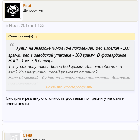
Pirat
ШопоБолтун
5 Июль 2017 в 18:33
Сеня сказал(а):
↑
“
Купил на Амазоне Киндл (8-е поколение). Вес изделия - 160
грамм, вес в заводской упаковке - 360 грамм. В форвардинге
НПШ - 1 кг, 5,8 доллара.
Т.е. у них получилось более 500 грамм. Или это объемный
вес? Или накрутили своей упаковки столько?
Если объемный - будет ли пересчитана стоимость доставки
при получении?
Нажмите, чтобы раскрыть...
Или стоит сразу написать им на склад в США, чтобы
поменьше картона использовали?
Смотрите реальную стоимость доставки по трекингу на сайте
новой почты.
Сеня
ШопоНовичок