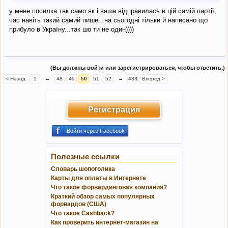
у мене посилка так само як і ваша відправилась в цій самій партії,
час навіть такий самий пише...на сьогодні тільки й написано що
прибуло в Україну...так шо ти не один))))
(Вы должны войти или зарегистрироваться, чтобы ответить.)
< Назад
1
←
48
49
50
51
52
→
433
Вперёд >
Регистрация
Войти через Facebook
Полезные ссылки
Словарь шопоголика
Карты для оплаты в Интернете
Что такое форвардинговая компания?
Краткий обзор самых популярных
форвардов (США)
Что такое Cashback?
Как проверить интернет-магазин на