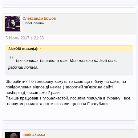
Олександр Ершов
ШопоНовичок
5 Июль 2017 в 21:53
Alex068 сказал(а):
↑
“
Без кипиша. Бывает и так. Моя только на 5ый день
рабочий попала.
Що робити? По телефону кажуть те саме що я бачу на сайті, на
повідомлення відповіді немає ( зворотній зв'язок на сайті
npshoping), писав вже 2 рази...
Раніше працював з глобалкастой, посилка прибула в Україну і все,
голову морочили, а потім сказали що вони її загубили...
modnakassa