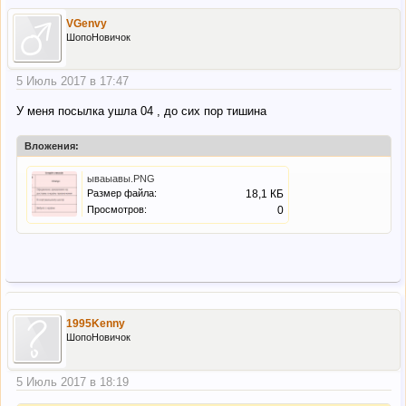
VGenvy
ШопоНовичок
5 Июль 2017 в 17:47
У меня посылка ушла 04 , до сих пор тишина
Вложения:
ываыавы.PNG
Размер файла:
18,1 КБ
Просмотров:
0
1995Kenny
ШопоНовичок
5 Июль 2017 в 18:19