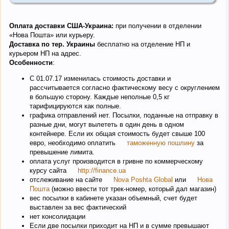
Оплата доставки США-Украина:
при получении в отделении
«Нова Пошта» или курьеру.
Доставка по тер. Украины
бесплатно на отделение НП и
курьером НП на адрес.
Особенности
:
C 01.07.17 изменилась стоимость доставки и
рассчитывается согласно фактическому весу с округлением
в большую сторону. Каждые неполные 0,5 кг
тарифицируются как полные.
графика отправлений нет. Посылки, поданные на отправку в
разные дни, могут вылететь в один день в одном
контейнере. Если их общая стоимость будет свыше 100
евро, необходимо оплатить
таможенную пошлину
за
превышение лимита.
оплата услуг производится в гривне по коммерческому
курсу сайта
http://finance.ua
отслеживание на сайте
Nova Poshta Global
или
Нова
Пошта
(можно ввести тот трек-номер, который дал магазин)
вес посылки в кабинете указан объемный, счет будет
выставлен за вес фактический
нет консолидации
Если две посылки приходит на НП и в сумме превышают