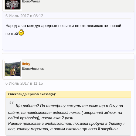
ШопоФанат
6 Июль 2017 в 08:12
Народ а чо международные посылки не отслеживаются новой
почтой
linky
ШопоНовичок
6 Июль 2017 в 11:15
Олександр Ершов сказал(а):
↑
“
Що робити? По телефону кажуть те саме що я бачу на
сайті, на повідомлення відповіді немає ( зворотній зв'язок на
сайті npshoping), писав вже 2 рази...
Раніше працював з глобалкастой, посилка прибула в Україну і
все, голову морочили, а потім сказали що вони її загубили...