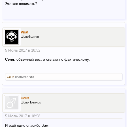
Это как понимать?
Pirat
ШопоБолтун
5 Июль 2017 в 18:52
Сеня
, объемный вес, а оплата по фактическому.
Сеня
нравится это.
Сеня
ШопоНовичок
5 Июль 2017 в 18:58
И ещё одно спасибо Вам!