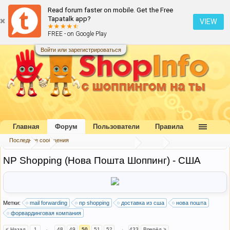
Read forum faster on mobile. Get the Free
Tapatalk app?
VIEW
FREE - on Google Play
Войти или зарегистрироваться
Главная
Форум
Пользователи
Правила
Последние сообщения
Форум
...
Форвардинговые компании
США
NP Shopping (Нова Пошта Шоппинг) - США
Метки:
mail forwarding
np shopping
доставка из сша
нова пошта
форвардинговая компания
< Назад
1
←
48
49
50
51
52
→
433
Вперёд >