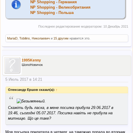
NP Shopping - Германия
NP Shopping - Великобритания
NP Shopping - Польша
Последнее редактирование модератором:
10 Декабрь 2021
MariaD
,
Tobilins
,
Николаевич
и
15 другим
нравится это.
1995Kenny
ШопоНовичок
5 Июль 2017 в 14:21
Олександр Ершов сказал(а):
↑
“
Скажіть будь ласка, в мене посилка прибула 29.06.2017 в
19.46, сьогодні 05.07.2017. Посилка навіть не прибула на
митницю. Що це таке?
Моя посылка прилетела в четверг, на таможню попала во вторник.