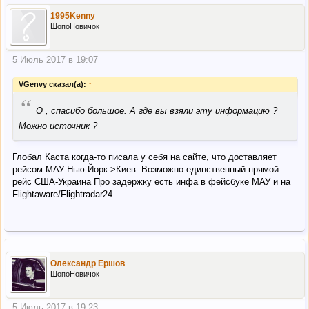
1995Kenny
ШопоНовичок
5 Июль 2017 в 19:07
VGenvy сказал(а):
↑
“
О , спасибо большое. А где вы взяли эту информацию ?
Можно источник ?
Глобал Каста когда-то писала у себя на сайте, что доставляет
рейсом МАУ Нью-Йорк->Киев. Возможно единственный прямой
рейс США-Украина Про задержку есть инфа в фейсбуке МАУ и на
Flightaware/Flightradar24.
Олександр Ершов
ШопоНовичок
5 Июль 2017 в 19:23