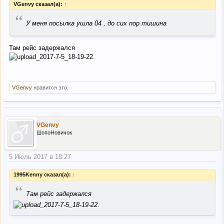
VGenvy сказал(а):
↑
“
У меня посылка ушла 04 , до сих пор тишина
Там рейс задержался
VGenvy
нравится это.
VGenvy
ШопоНовичок
5 Июль 2017 в 18:27
1995Kenny сказал(а):
↑
“
Там рейс задержался