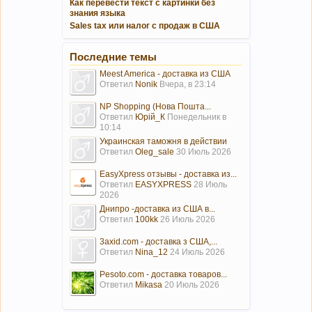
Как перевести текст с картинки без
знания языка
Sales tax или налог с продаж в США
Последние темы
Meest America - доставка из США
Ответил
Nonik
Вчера, в 23:14
NP Shopping (Нова Пошта...
Ответил
Юрій_К
Понедельник в
10:14
Украинская таможня в действии
Ответил
Oleg_sale
30 Июль 2026
EasyXpress отзывы - доставка из...
Ответил
EASYXPRESS
28 Июль
2026
Днипро -доставка из США в...
Ответил
100kk
26 Июль 2026
3axid.com - доставка з США,...
Ответил
Nina_12
24 Июль 2026
Pesoto.com - доставка товаров...
Ответил
Mikasa
20 Июль 2026