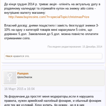
До кінця грудня 2014 р. триває акція - клікніть на актуальну дату в
різдвяному календарі та отримайте купон на знижку або coins -
внутрішню валюту магазину:
http://www.buyincoins.com/?r=specialTopic/christmasPrize
Власний досвід: днями пощастило і замість безглуздої знижки 3-
10% на одну з категорій товарів мені нарахували 5 coins, що
дорівнює 5 дол. Замовлення до 5 дол. можна повністю оплатити
отриманими coins.
Последнее редактирование:
15 Декабрь 2014
Нюся
нравится это.
Pampon
ШопоЗнаток
16 Март 2015 в 16:04
Ув.форумчане,да простят меня модераторы,если я нарушила
правила, нужен армейский налобный фонарик, и обычный фонарик
для тех же условий. Хочу купить, бо нужен , но я в них