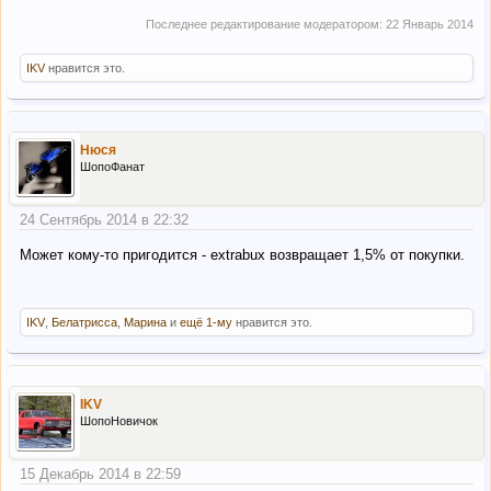
Последнее редактирование модератором:
22 Январь 2014
IKV
нравится это.
Нюся
ШопоФанат
24 Сентябрь 2014 в 22:32
Может кому-то пригодится - extrabux возвращает 1,5% от покупки.
IKV
,
Белатрисса
,
Марина
и
ещё 1-му
нравится это.
IKV
ШопоНовичок
15 Декабрь 2014 в 22:59