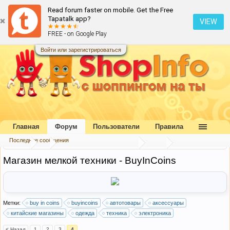
Read forum faster on mobile. Get the Free
Tapatalk app?
VIEW
FREE - on Google Play
Войти или зарегистрироваться
Главная
Форум
Пользователи
Правила
Последние сообщения
Форум
...
Каталог интернет-магазинов
Азия
Магазин мелкой техники - BuyInCoins
Метки:
buy in coins
buyincoins
автотовары
аксессуары
китайские магазины
одежда
техника
электроника
< Назад
1
2
3
4