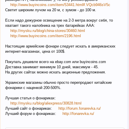
http://www.buyincoins.com/item/53441.html#.VQcb946sV5c
Светит широким лучом на 20 м, с зумом - до 100 м.
Если надо дежурное освещение на 2-3 метра вокруг себя, то
хватает такого налобника на трех батарейках ААА:
http://mysku.ru/blog/china-stores/30460.html
http://www.buyincoins.com/item/2196.html
Настоящие армейские фонари следует искать в американских
интернет-магазинах, цена от 100$.
Покупать дешевле всего на ebay.com или buyincoins.com
Доставка занимает минимум 10 дней, максимум - 45.
На других сайтах можно искать акционные предложения.
Украинские магазины обычно просто перепродают китайские
фонарики с наценкой 200-500%.
Лучшая статья о фонариках:
http://mysku.ru/blog/aliexpress/30828.html
Лучший сайт о фонариках:
http://forum.fonarevka.ru/
Лучший форум о фонариках:
http://fonarevka.ru/