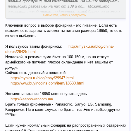
дольше прослужил, был качественный. На наших интернет-
площадках разбег цен на них от 139 и до.... Может,кто
заказывал такой товар, поделитесь ,какой брали, за сколько,
Нажмите, чтобы раскрыть...
чтобы за вменяемые деньги. Можно в личку. Очень жду
Ключевой вопрос в выборе фонарика - его питание. Если есть
помощи!
возможность заряжать элементы питания размера 18650, то есть
из чего выбирать.
Я пользуюсь таким фонариком:
http://mysku.ru/blog/china-
stores/29425.html
Неплохой, в режиме зума бъет на 100-150 м, но на статус
армейского не потянет, плохое охлаждение и нет защиты от
дождя.
Сейчас есть дешевый и неплохой
http://mysku.ru/blog/ebay/29947.html
http://www.buyincoins.com/item/18530.html
Элементы питания 18650 можно купить здесь:
http://keeppower.com.ua/
Брать только фирменные - Panasonic, Sanyo, LG, Samsung,
Keeppower. Ни в коем случае не брать TrustFire и любые другие
****fire.
Если нужен нормальный фонарик на распространенных батарейках
размера АА ("пальчиковые"), то могу рекомендовать