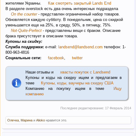
жителями Украины.
Как смотреть закрытый Lands End
В разделе overstock есть два очень интересных подраздела
On the counter
- представлен ограниченный набор товаров.
Обновляется каждую субботу. В понедельник, цена со скидкой
уменьшается еще на 25%, в среду, 50%, в пятницу, 75%.
Not-Quite-Perfect
- представлены вещи с браком. Описание
брака присутствует в описании товара.
Купоны на скидку:
Служба поддержки:
e-mail:
landsend@landsend.com
телефон: 1-
800-963-4816
Социальные сети:
facebook
,
twitter
Наши отзывы и
хвасты покупок с Landsend
Купоны и коды на скидку ищем и предлагаем в
теме
Купоны, коды, ваучеры на скидку США
Компанию на покупку ищем в теме
Ищу
компанию
Последнее редактирование:
17 Февраль 2014
Олечка
,
Марина
и
Alioko
нравится это.