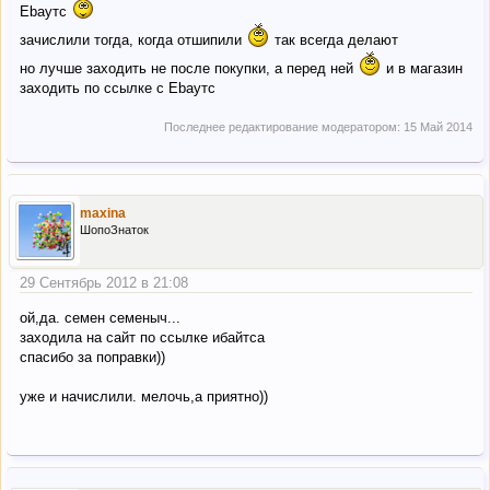
Ebayтс
зачислили тогда, когда отшипили
так всегда делают
но лучше заходить не после покупки, а перед ней
и в магазин
заходить по ссылке с Ebayтс
Последнее редактирование модератором:
15 Май 2014
maxina
ШопоЗнаток
29 Сентябрь 2012 в 21:08
ой,да. семен семеныч...
заходила на сайт по ссылке ибайтса
спасибо за поправки))
уже и начислили. мелочь,а приятно))