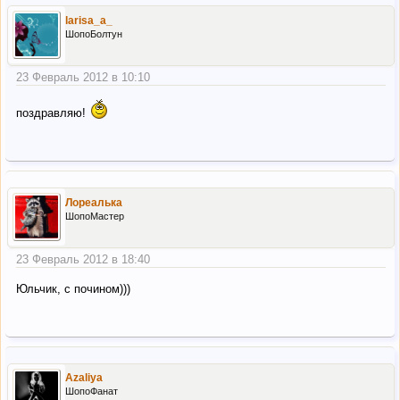
larisa_a_
ШопоБолтун
23 Февраль 2012 в 10:10
поздравляю!
Лореалька
ШопоМастер
23 Февраль 2012 в 18:40
Юльчик, с почином)))
Azaliya
ШопоФанат