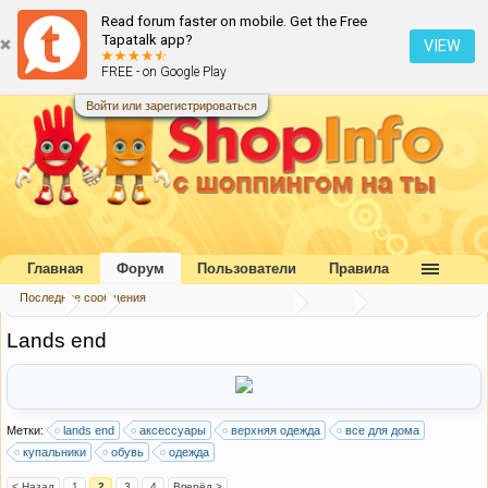
Read forum faster on mobile. Get the Free
Tapatalk app?
VIEW
FREE - on Google Play
Войти или зарегистрироваться
Главная
Форум
Пользователи
Правила
Последние сообщения
Форум
...
Каталог интернет-магазинов
США
Lands end
Метки:
lands end
аксессуары
верхняя одежда
все для дома
купальники
обувь
одежда
< Назад
1
2
3
4
Вперёд >