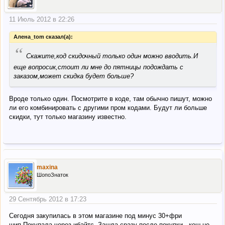
11 Июль 2012 в 22:26
Алена_tom сказал(а):
“
Скажите,код скидочный только один можно вводить.И
еще вопросик,стоит ли мне до пятницы подождать с
заказом,может скидка будет больше?
Вроде только один. Посмотрите в коде, там обычно пишут, можно
ли его комбинировать с другими пром кодами. Будут ли больше
скидки, тут только магазину известно.
maxina
ШопоЗнаток
29 Сентябрь 2012 в 17:23
Сегодня закупилась в этом магазине под минус 30+фри
шип.Покупала через ибайтс. Зашла сразу после покупки - кеш не