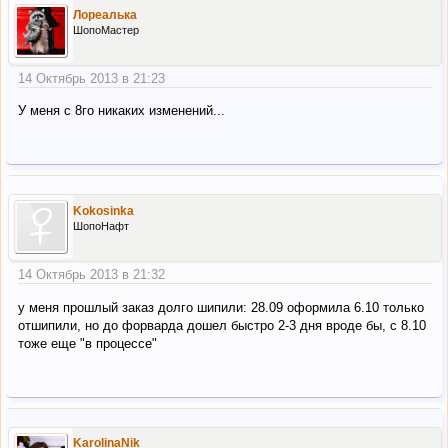
Лореалька
ШопоМастер
14 Октябрь 2013 в 21:23
У меня с 8го никаких изменений...
Kokosinka
ШопоНафт
14 Октябрь 2013 в 21:32
у меня прошлый заказ долго шипили: 28.09 оформила 6.10 только
отшипили, но до форварда дошел быстро 2-3 дня вроде бы, с 8.10
тоже еще "в процессе"
KarolinaNik