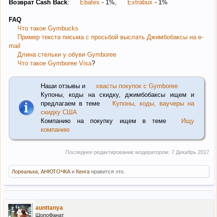
Возврат Cash Back
:
Ebates
- 1%,
Extrabux
- 1%
FAQ
Что такое Gymbucks
Пример текста письма с просьбой выслать Джимбобаксы на e-
mail
Длина стельки у обуви Gymboree
Что такое Gymboree Visa
?
Наши отзывы и
хвасты покупок с Gymboree
Купоны, коды на скидку, джимбобаксы ищем и
предлагаем в теме
Купоны, коды, ваучеры на
скидку США
Компанию на покупку ищем в теме
Ищу
компанию
Последнее редактирование модератором:
7 Декабрь 2017
Лореалька
,
АНЮТОЧКА
и
Кенга
нравится это.
aunttanya
ШопоФанат