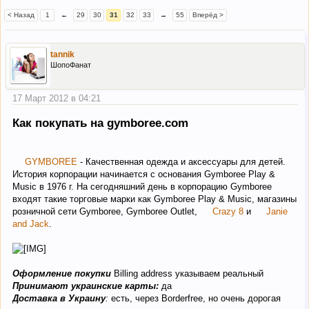
< Назад
1
←
29
30
31
32
33
→
55
Вперёд >
tannik
ШопоФанат
17 Март 2012 в 04:21
Как покупать на gymboree.com
GYMBOREE
- Качественная одежда и аксессуары для детей.
История корпорации начинается с основания Gymboree Play &
Music в 1976 г. На сегодняшний день в корпорацию Gymboree
входят такие торговые марки как Gymboree Play & Music, магазины
розничной сети Gymboree, Gymboree Outlet,
Crazy 8
и
Janie
and Jack
.
Оформление покупки
Billing address указываем реальный
Принимают украинские карты:
да
Доставка в Украину
:
есть, через Borderfree, но очень дорогая