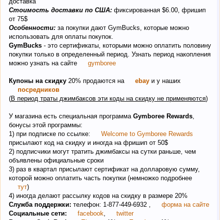
доставка
Стоимость доставки по США:
фиксированная $6.00, фришип
от 75$
Особенности:
за покупки дают GymBucks, которые можно
использовать для оплаты покупок.
GymBucks
- это сертификаты, которыми можно оплатить половину
покупки только в определенный период. Узнать период накопления
можно узнать на сайте
gymboree
Купоны на скидку
20% продаются на
ebay
и у наших
посредников
(
В период траты джимбаксов эти коды на скидку не применяются
)
У магазина есть специальная программа
Gymboree Rewards
,
бонусы этой программы:
1) при подписке по ссылке:
Welcome to Gymboree Rewards
присылают код на скидку и иногда на фришип от 50$
2) подписчики могут тратить джимбаксы на сутки раньше, чем
объявлены официальные сроки
3) раз в квартал присылают сертификат на долларовую сумму,
которой можно оплатить часть покупки (немножко подробнее
тут
)
4) иногда делают рассылку кодов на скидку в размере 20%
Служба поддержки:
телефон: 1-877-449-6932 ,
форма на сайте
Социальные сети:
facebook
,
twitter