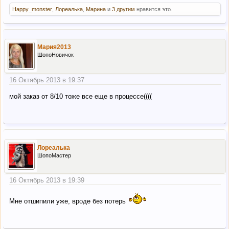
Happy_monster
,
Лореалька
,
Марина
и
3 другим
нравится это.
Мария2013
ШопоНовичок
16 Октябрь 2013 в 19:37
мой заказ от 8/10 тоже все еще в процессе((((
Лореалька
ШопоМастер
16 Октябрь 2013 в 19:39
Мне отшипили уже, вроде без потерь