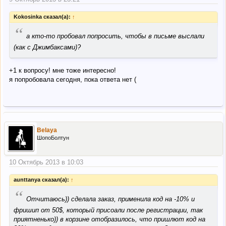
Kokosinka сказал(а):
↑
“
а кто-то пробовал попросить, чтобы в письме выслали
(как с Джимбаксами)?
+1 к вопросу! мне тоже интересно!
я попробовала сегодня, пока ответа нет (
Belaya
ШопоБолтун
10 Октябрь 2013 в 10:03
aunttanya сказал(а):
↑
“
Отчитаюсь)) сделала заказ, применила код на -10% и
фришип от 50$, который присоали после регистрации, так
приятненько)) в корзине отобразилось, что пришлют код на