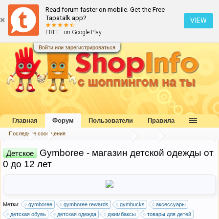
Read forum faster on mobile. Get the Free
Tapatalk app?
VIEW
FREE - on Google Play
Войти или зарегистрироваться
Главная
Форум
Пользователи
Правила
Последние сообщения
Форум
...
Каталог интернет-магазинов
США
Gymboree - магазин детской одежды от
Детское
0 до 12 лет
Метки:
gymboree
gymboree rewards
gymbucks
аксессуары
детская обувь
детская одежда
джимбаксы
товары для детей