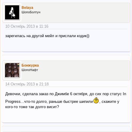
Belaya
ШопоБолтун
10 Октябрь 2013 в 11:16
зарегилась на другой мейл и прислали кодик))
Бонжурка
ШопоНафт
14 Октябрь 2013 в 21:18
Девочки, сделала заказ по Джимбе 6 октября, до сих пор статус In
Progress...что-то долго, раньше быстрее шипили
, скажите у
кого-то тоже так долго висит?