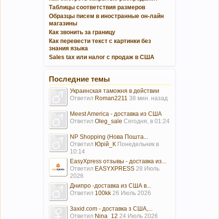
Таблицы соответствия размеров
Образцы писем в иностранные он-лайн
магазины
Как звонить за границу
Как перевести текст с картинки без
знания языка
Sales tax или налог с продаж в США
Последние темы
Украинская таможня в действии
Ответил
Roman2211
38 мин. назад
Meest America - доставка из США
Ответил
Oleg_sale
Сегодня, в 01:24
NP Shopping (Нова Пошта...
Ответил
Юрій_К
Понедельник в
10:14
EasyXpress отзывы - доставка из...
Ответил
EASYXPRESS
28 Июль
2026
Днипро -доставка из США в...
Ответил
100kk
26 Июль 2026
3axid.com - доставка з США,...
Ответил
Nina_12
24 Июль 2026