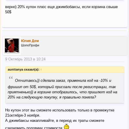
верно) 20% купон плюс еще джимбобаксы, если корзина свыше
50$
Юлия Дем
ШопоПрофи
9 Октябрь 2013 в 10:24
aunttanya сказал(а):
↑
“
Отчитаюсь)) сделала заказ, применила код на -10% и
фришип от 50$, который присоали после регистрации, так
приятненько)) в корзине отобразилось, что пришлют код на
20% на следующую покупку, я правильно поняла?
Но купон этот вы сможете использовать только в промежутке
21октября-3 ноября.
А джимбаксы накапливайте, в период их траты сможете
сэкономить половину стоимости.