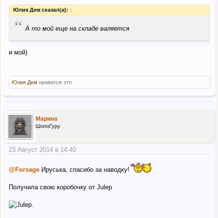
Юлия Дем сказал(а):
↑
“
А то мой еще на складе валяется
и мой)
Юлия Дем
нравится это.
Марина
ШопоГуру
23 Август 2014 в 14:40
@Forsage
Ируська, спасибо за наводку!
Получила свою коробочку от Julep