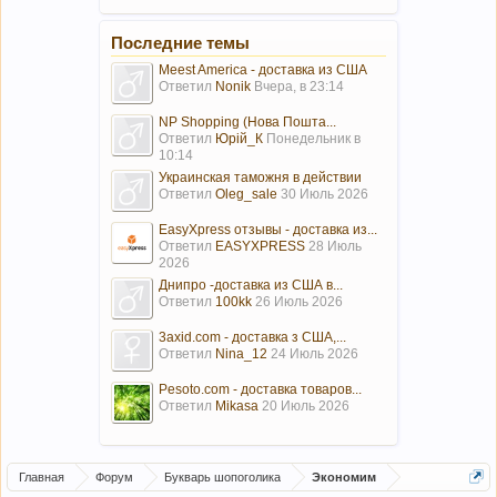
Последние темы
Meest America - доставка из США
Ответил
Nonik
Вчера, в 23:14
NP Shopping (Нова Пошта...
Ответил
Юрій_К
Понедельник в
10:14
Украинская таможня в действии
Ответил
Oleg_sale
30 Июль 2026
EasyXpress отзывы - доставка из...
Ответил
EASYXPRESS
28 Июль
2026
Днипро -доставка из США в...
Ответил
100kk
26 Июль 2026
3axid.com - доставка з США,...
Ответил
Nina_12
24 Июль 2026
Pesoto.com - доставка товаров...
Ответил
Mikasa
20 Июль 2026
Главная
Форум
Букварь шопоголика
Экономим