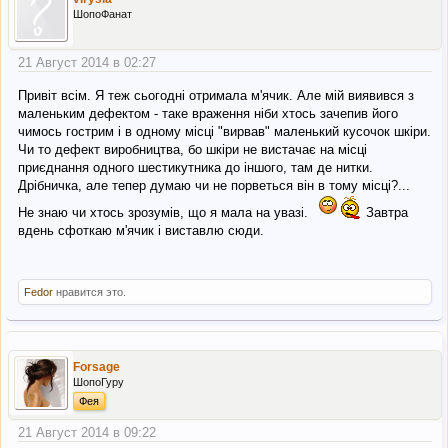
ШопоФанат
21 Август 2014 в 02:27
Привіт всім. Я теж сьогодні отримала м'ячик. Але мій виявився з
маленьким дефектом - таке враження ніби хтось зачепив його
чимось гострим і в одному місці "вирвав" маленький кусочок шкіри.
Чи то дефект виробництва, бо шкіри не вистачає на місці
приєднання одного шестикутника до іншого, там де нитки.
Дрібничка, але тепер думаю чи не порветься він в тому місці?...
Не знаю чи хтось зрозумів, що я мала на увазі.
Завтра
вдень сфоткаю м'ячик і виставлю сюди.
Fedor
нравится это.
Forsage
ШопоГуру
Фея
21 Август 2014 в 09:22