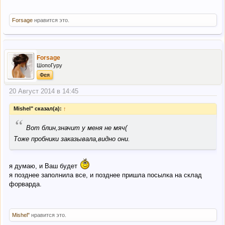
Forsage
нравится это.
Forsage
ШопоГуру
Фея
20 Август 2014 в 14:45
Mishel" сказал(а):
↑
“
Вот блин,значит у меня не мяч(
Тоже пробники заказывала,видно они.
я думаю, и Ваш будет
я позднее заполнила все, и позднее пришла посылка на склад
форварда.
Mishel"
нравится это.