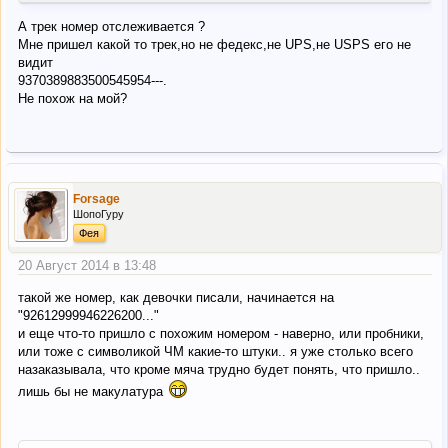
А трек номер отслеживается ?
Мне пришел какой то трек,но не федекс,не UPS,не USPS его не
видит
9370389883500545954---.
Не похож на мой?
Forsage
ШопоГуру
Фея
20 Август 2014 в 13:48
такой же номер, как девочки писали, начинается на
"92612999946226200..."
и еще что-то пришло с похожим номером - наверно, или пробники,
или тоже с символикой ЧМ какие-то штуки.. я уже столько всего
назаказывала, что кроме мяча трудно будет понять, что пришло..
лишь бы не макулатура