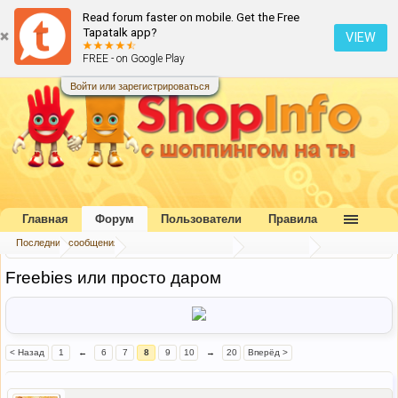
Read forum faster on mobile. Get the Free
Tapatalk app?
VIEW
FREE - on Google Play
Войти или зарегистрироваться
Главная
Форум
Пользователи
Правила
Последние сообщения
Главная
Форум
Букварь шопоголика
Экономим
Freebies или просто даром
< Назад
1
←
6
7
8
9
10
→
20
Вперёд >