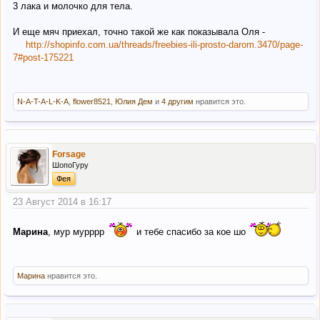
3 лака и молочко для тела.
И еще мяч приехал, точно такой же как показывала Оля -
http://shopinfo.com.ua/threads/freebies-ili-prosto-darom.3470/page-
7#post-175221
N-A-T-A-L-K-A
,
flower8521
,
Юлия Дем
и
4 другим
нравится это.
Forsage
ШопоГуру
Фея
23 Август 2014 в 16:17
Марина
, мур мурррр
и тебе спасибо за кое шо
Марина
нравится это.