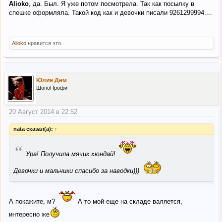
Alioko
, да. Был. Я уже потом посмотрела. Так как посылку в
спешке оформляла. Такой код как и девочки писали 9261299994....
Alioko
нравится это.
Юлия Дем
ШопоПрофи
20 Август 2014 в 22:52
nata сказал(а):
↑
“
Ура! Получила мячик хюндай!
Девочки и мальчики спасибо за наводки)))
А покажите, м?
А то мой еще на складе валяется,
интересно же