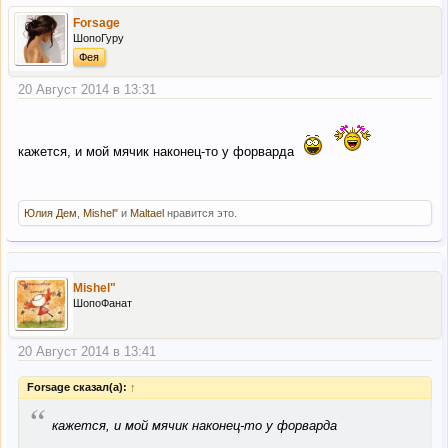
Forsage
ШопоГуру
Фея
20 Август 2014 в 13:31
кажется, и мой мячик наконец-то у форварда
Юлия Дем
,
Mishel"
и
Maltael
нравится это.
Mishel"
ШопоФанат
20 Август 2014 в 13:41
Forsage сказал(а):
↑
“
кажется, и мой мячик наконец-то у форварда