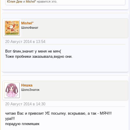
Юлия Дем
и
Mishel"
нравится это.
Mishel"
ШопоФанат
20 Август 2014 в 13:54
Вот блин,значит у меня не мяч(
Тоже пробники заказывала,видно они.
Няшка
ШопоЗнаток
20 Август 2014 в 14:30
читаю Вас и привозит УЕ посылку. вскрываю, а так - МЯЧ!!!
ура!!!
порадую племяшек