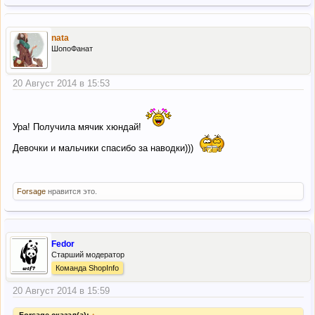
nata
ШопоФанат
20 Август 2014 в 15:53
Ура! Получила мячик хюндай!
Девочки и мальчики спасибо за наводки)))
Forsage
нравится это.
Fedor
Старший модератор
Команда ShopInfo
20 Август 2014 в 15:59