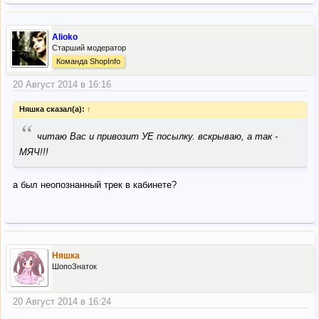
Alioko
Старший модератор
Команда ShopInfo
20 Август 2014 в 16:16
Няшка сказал(а):
↑
“
читаю Вас и привозит УЕ посылку. вскрываю, а так -
МЯЧ!!!
а был неопознанный трек в кабинете?
Няшка
ШопоЗнаток
20 Август 2014 в 16:24