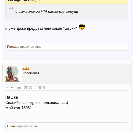
Forsage сказал(а):
↑
“
с символикой ЧМ какие-то штуки
я уже даже представляю какие "штуки"
Forsage
нравится это.
nata
ШопоФанат
20 Август 2014 в 16:10
Няшка
Спасибо за код, воспользовалась)
Мой код 13051
Няшка
нравится это.