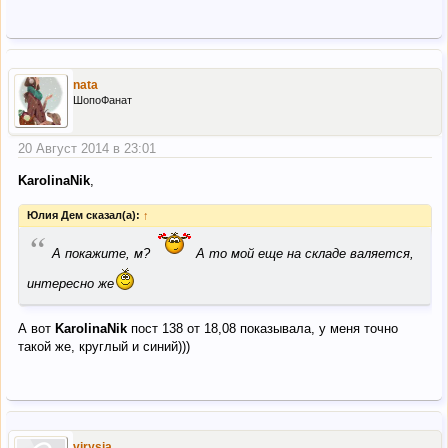
nata
ШопоФанат
20 Август 2014 в 23:01
KarolinaNik
,
Юлия Дем сказал(а):
↑
“
А покажите, м?
А то мой еще на складе валяется,
интересно же
А вот
KarolinaNik
пост 138 от 18,08 показывала, у меня точно
такой же, круглый и синий)))
virysia