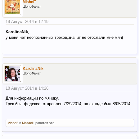
Mishel"
ШопоФанат
18 Август 2014 в 12:19
KarolinaNik
,
у меня нет неопознанных треков,значит не отослали мне мяч(
KarolinaNik
ШопоФанат
18 Август 2014 в 14:26
Для информации по мячику.
Трек был федекса, отправлен 7/29/2014, на складе был 8/05/2014
Mishel"
и
Maltael
нравится это.