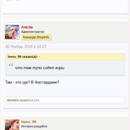
Anicha
Администратор
Команда ShopInfo
30 Ноябрь 2016 в 14:23
iness_99 сказал(а):
↑
“
что там тупо сидят воры
Там - это где? В Амстердаме?
demetra
нравится это.
iness_99
Интересующийся