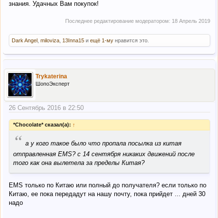
знания. Удачных Вам покупок!
Последнее редактирование модератором:
18 Апрель 2019
Dark Angel
,
miloviza
,
13Inna15
и
ещё 1-му
нравится это.
Trykaterina
ШопоЭксперт
26 Сентябрь 2016 в 22:50
*Chocolate* сказал(а):
↑
“
а у кого такое было что пропала посылка из китая
отправленная EMS? с 14 сентября никаких движений после
того как она вылетела за пределы Китая?
ЕМS только по Китаю или полный до получателя? если только по
Китаю, ее пока передадут на нашу почту, пока прийдет ... дней 30
надо