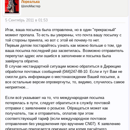
Лореалька
ШопоМастер
5 Сентябрь 2011 в 01:53
Итак, ваша посылка была отправлена, но в один "прекрасный"
момент пропала. То есть вы уверенны, что почта вашу посылку с
той стороны приняла, но вот с этой её почему-то нет.
Первым делом постарайтесь узнать как можно больше о том, где
ваша посылка последний раз засветилась. Возможно отправитель
перепутал адрес или ошибся в заполнении и посылка была
завёрнута обратно.
В случае нестандартной ситуации можно обратиться в Дирекцию
обработки почтовых сообщений (044)247-88-10. Если и тут Вам не
смогли дать информации о местонахождении Вашей посылке, а
все остальные версии опровергнуты, то, видимо, случилось самое
неприятное...
Если всё указывает на то, что международная посылка
потерялась в пути, следует обратиться в службу почтовой
отправки с заявлением о розыске. Обращаться может как
получатель, так и отправитель, оплатив при этом
соответствующий тариф (если международное почтовое
отправления без уведомления про вручение CN07). К заявлению
обязательно прилагается оригинал или копия расчётного