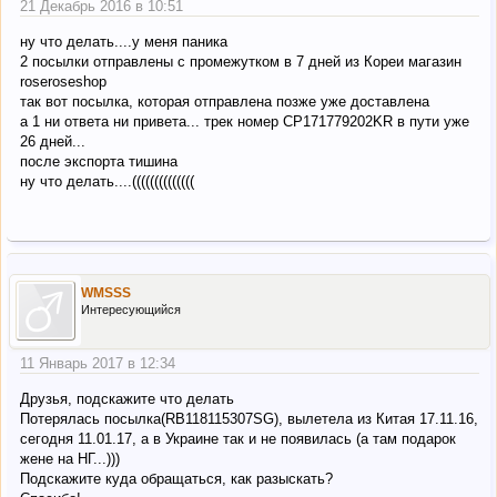
21 Декабрь 2016 в 10:51
ну что делать....у меня паника
2 посылки отправлены с промежутком в 7 дней из Кореи магазин
roseroseshop
так вот посылка, которая отправлена позже уже доставлена
а 1 ни ответа ни привета... трек номер CP171779202KR в пути уже
26 дней...
после экспорта тишина
ну что делать....((((((((((((((
WMSSS
Интересующийся
11 Январь 2017 в 12:34
Друзья, подскажите что делать
Потерялась посылка(RB118115307SG), вылетела из Китая 17.11.16,
сегодня 11.01.17, а в Украине так и не появилась (а там подарок
жене на НГ...)))
Подскажите куда обращаться, как разыскать?