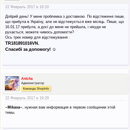
22 Февраль 2017 в 18:10
Добрий день! У мене проблемка з доставкою. По відстеженні пише,
що прибула в Україну, але не відстежується вже місяць. Пише, що
16.01.17 прибула, а досі до мене не прийшла, і нікуди не
рухається, можете чимось допомогти?
Ось трек номер для відстежування :
TR181891016VN.
Спасибі за допомогу! ☺
Anicha
Администратор
Команда ShopInfo
22 Февраль 2017 в 19:29
~Mikasa~
, нужная вам информация в первом сообщении этой
темы.