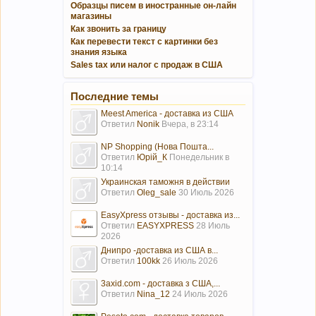
Образцы писем в иностранные он-лайн
магазины
Как звонить за границу
Как перевести текст с картинки без
знания языка
Sales tax или налог с продаж в США
Последние темы
Meest America - доставка из США
Ответил
Nonik
Вчера, в 23:14
NP Shopping (Нова Пошта...
Ответил
Юрій_К
Понедельник в
10:14
Украинская таможня в действии
Ответил
Oleg_sale
30 Июль 2026
EasyXpress отзывы - доставка из...
Ответил
EASYXPRESS
28 Июль
2026
Днипро -доставка из США в...
Ответил
100kk
26 Июль 2026
3axid.com - доставка з США,...
Ответил
Nina_12
24 Июль 2026