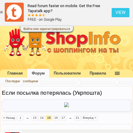
Read forum faster on mobile. Get the Free
Tapatalk app?
VIEW
FREE - on Google Play
Войти или зарегистрироваться
Главная
Форум
Пользователи
Правила
Последние сообщения
Главная
Форум
Букварь шопоголика
Таможня Украины
Если посылка потерялась (Укрпошта)
< Назад
1
←
13
14
15
16
17
→
21
Вперёд >