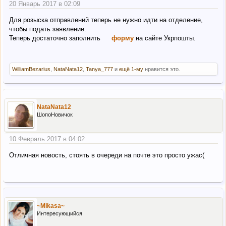
20 Январь 2017 в 02:09
Для розыска отправлений теперь не нужно идти на отделение,
чтобы подать заявление.
Теперь достаточно заполнить
форму
на сайте Укрпошты.
WilliamBezarius
,
NataNata12
,
Tanya_777
и
ещё 1-му
нравится это.
NataNata12
ШопоНовичок
10 Февраль 2017 в 04:02
Отличная новость, стоять в очереди на почте это просто ужас(
~Mikasa~
Интересующийся