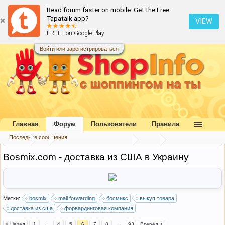
Read forum faster on mobile. Get the Free
Tapatalk app?
VIEW
FREE - on Google Play
Войти или зарегистрироваться
Главная
Форум
Пользователи
Правила
Последние сообщения
Форум
...
Форвардинговые компании
США
Bosmix.com - доставка из США в Украину
Метки:
bosmix
mail forwarding
босмикс
выкуп товара
доставка из сша
форвардинговая компания
< Назад
1
←
4
5
6
7
8
→
93
Вперёд >