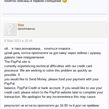
понятно описаны в первом сообщении
Віра
ШопоНовичок
8 Май 2013 в 16:44
ой... я така розчарована... хочеться плакати...
цілий день хотіла проплатити за доставку через пейпал і щоразу
давало таке повідомлення:
The PayPal site is
currently experiencing technical difficulties with our credit card
processor. We are working to solve this problem as quickly as
possible. If
you would like to Send Money, please fund your payment with your
PayPal
balance, PayPal Credit or bank account. If you would like to use your
credit card, please return to the PayPal website later to complete your
transaction. We apologize for any inconvenience this may cause.
результаті не встигла проплатити до 16.00 та й досі не приймає