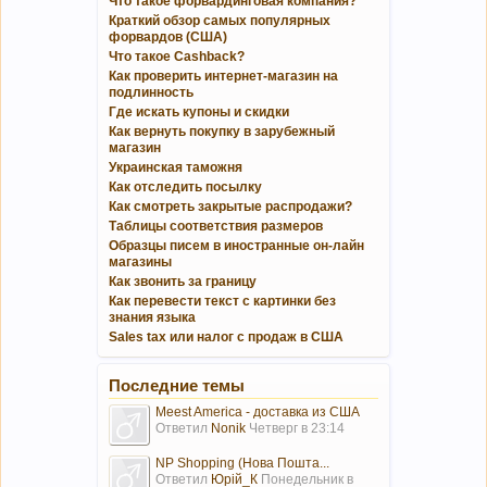
Что такое форвардинговая компания?
Краткий обзор самых популярных
форвардов (США)
Что такое Cashback?
Как проверить интернет-магазин на
подлинность
Где искать купоны и скидки
Как вернуть покупку в зарубежный
магазин
Украинская таможня
Как отследить посылку
Как смотреть закрытые распродажи?
Таблицы соответствия размеров
Образцы писем в иностранные он-лайн
магазины
Как звонить за границу
Как перевести текст с картинки без
знания языка
Sales tax или налог с продаж в США
Последние темы
Meest America - доставка из США
Ответил
Nonik
Четверг в 23:14
NP Shopping (Нова Пошта...
Ответил
Юрій_К
Понедельник в