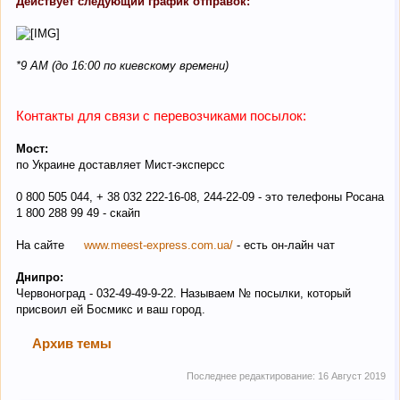
Действует следующий график отправок:
*9 AM (до 16:00 по киевскому времени)
Контакты для связи с перевозчиками посылок:
Мост:
по Украине доставляет Мист-эксперсс
0 800 505 044, + 38 032 222-16-08, 244-22-09 - это телефоны Росана
1 800 288 99 49 - скайп
На сайте
www.meest-express.com.ua/
- есть он-лайн чат
Днипро:
Червоноград - 032-49-49-9-22. Называем № посылки, который
присвоил ей Босмикс и ваш город.
Архив темы
Последнее редактирование:
16 Август 2019