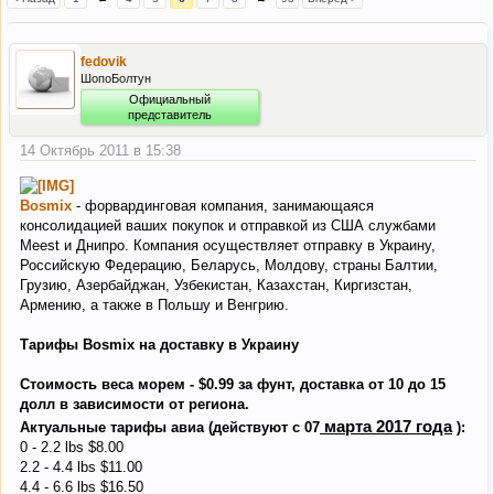
fedovik
ШопоБолтун
Официальный
представитель
14 Октябрь 2011 в 15:38
Bosmix
- форвардинговая компания, занимающаяся
консолидацией ваших покупок и отправкой из США службами
Meest и Днипро. Компания осуществляет отправку в Украину,
Российскую Федерацию, Беларусь, Молдову, страны Балтии,
Грузию, Азербайджан, Узбекистан, Казахстан, Киргизстан,
Армению, а также в Польшу и Венгрию.
Тарифы Bosmix на доставку в Украину
Стоимость веса морем - $0.99 за фунт, доставка от 10 до 15
долл в зависимости от региона.
марта 2017 года
Актуальные тарифы авиа (действуют с 07
):
0 - 2.2 lbs $8.00
2.2 - 4.4 lbs $11.00
4.4 - 6.6 lbs $16.50