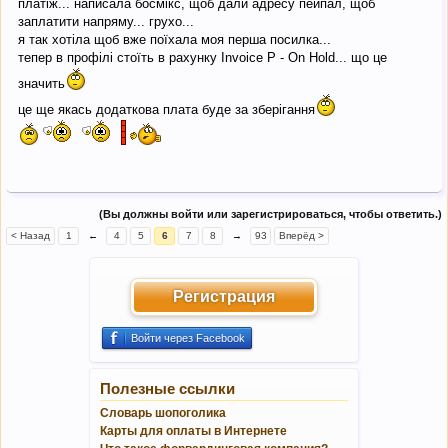
платіж... написала босмікс, щоб дали адресу пейпал, щоб
заплатити напряму... грухо...
я так хотіла щоб вже поїхала моя перша посилка...
тепер в профілі стоїть в рахунку Іnvoice P - On Hold... що це
значить
це ще якась додаткова плата буде за зберігання
(Вы должны войти или зарегистрироваться, чтобы ответить.)
< Назад
1
←
4
5
6
7
8
→
93
Вперёд >
Регистрация
Войти через Facebook
Полезные ссылки
Словарь шопоголика
Карты для оплаты в Интернете