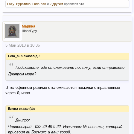
Lazy
,
Буратино
,
Luda-bsk
и
2 другим
нравится это.
Марина
ШопоГуру
5 Май 2013 в 10:36
Lera_sun сказал(а):
“
Подскажите, где отслеживать посылку, если отправлено
Днипром море?
В телефонном режиме отслеживаются посылки отправленные
через Днипро.
Елена сказал(а):
“
Днипро:
Червоноград - 032-49-49-9-22. Называем № посылки, который
присвоил ей Босмикс и ваш город.