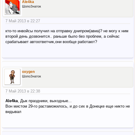
Ale4ka
ШопоЗнаток
7 Май 2013 в 22:27
кто-то инвойсы получил на отправку днипром(авиа)? не могу к ним
второй день дозвонится.. раньше было без проблем, а сейчас
срабатывает автоответчик,они вообще работают?
oxygen
ШопоЗнаток
7 Май 2013 в 22:38
Ale4ka
, Дык праздники, выходные...
Вон мистом 29-го растаможилось, и до сих в Донецке еще никто не
видывал