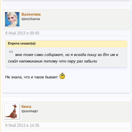
Валентина
ШопоЗнаток
8 Май 2013 в 09:40
Evgena сказал(а):
“
мне тоже сами собирают, но я всегда пишу во Вт им в
скайп напоминание потому что пару раз забыли
Не знала, что и такое бывает
Кенга
ШопоНафт
8 Май 2013 в 14:35