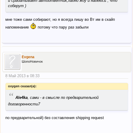
и срабатывает автоответчик,ладно жду и надеюсь , что
соберут )
мне тоже сами собирают, но я всегда пишу во Вт им в скайп
напоминание
потому что пару раз забыли
Evgena
ШопоНовичок
8 Май 2013 в 08:33
oxygen сказал(а):
“
Ale4ka
, сами - в смысле по предварительной
договоренности7
по предварительной) без составления shipping request