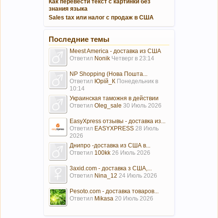
Как перевести текст с картинки без
знания языка
Sales tax или налог с продаж в США
Последние темы
Meest America - доставка из США
Ответил
Nonik
Четверг в 23:14
NP Shopping (Нова Пошта...
Ответил
Юрій_К
Понедельник в
10:14
Украинская таможня в действии
Ответил
Oleg_sale
30 Июль 2026
EasyXpress отзывы - доставка из...
Ответил
EASYXPRESS
28 Июль
2026
Днипро -доставка из США в...
Ответил
100kk
26 Июль 2026
3axid.com - доставка з США,...
Ответил
Nina_12
24 Июль 2026
Pesoto.com - доставка товаров...
Ответил
Mikasa
20 Июль 2026