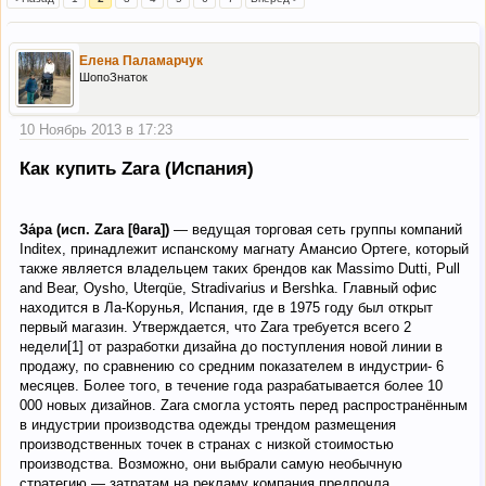
Елена Паламарчук
ШопоЗнаток
10 Ноябрь 2013 в 17:23
Как купить Zara (Испания)
За́ра (исп. Zara [θara])
— ведущая торговая сеть группы компаний
Inditex, принадлежит испанскому магнату Амансио Ортеге, который
также является владельцем таких брендов как Massimo Dutti, Pull
and Bear, Oysho, Uterqüe, Stradivarius и Bershka. Главный офис
находится в Ла-Корунья, Испания, где в 1975 году был открыт
первый магазин. Утверждается, что Zara требуется всего 2
недели[1] от разработки дизайна до поступления новой линии в
продажу, по сравнению со средним показателем в индустрии- 6
месяцев. Более того, в течение года разрабатывается более 10
000 новых дизайнов. Zara смогла устоять перед распространённым
в индустрии производства одежды трендом размещения
производственных точек в странах с низкой стоимостью
производства. Возможно, они выбрали самую необычную
стратегию — затратам на рекламу компания предпочла