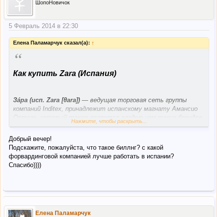
ШопоНовичок
5 Февраль 2014 в 22:30
Елена Паламарчук сказал(а):
↑
“
Как купить Zara (Испания)
За́ра (исп. Zara [θara])
— ведущая торговая сеть группы
компаний Inditex, принадлежит испанскому магнату Амансио
Ортеге, который также является владельцем таких брендов
Нажмите, чтобы раскрыть...
как Massimo Dutti, Pull and Bear, Oysho, Uterqüe, Stradivarius и
Bershka. Главный офис находится в Ла-Корунья, Испания, где
Добрый вечер!
в 1975 году был открыт первый магазин. Утверждается, что
Подскажите, пожалуйста, что такое биллнг? с какой
Zara требуется всего 2 недели[1] от разработки дизайна до
форвардинговой компанией лучше работать в испании?
поступления новой линии в продажу, по сравнению со средним
Спасибо))))
показателем в индустрии- 6 месяцев. Более того, в течение
года разрабатывается более 10 000 новых дизайнов. Zara
смогла устоять перед распространённым в индустрии
производства одежды трендом размещения
производственных точек в странах с низкой стоимостью
производства. Возможно, они выбрали самую необычную
Елена Паламарчук