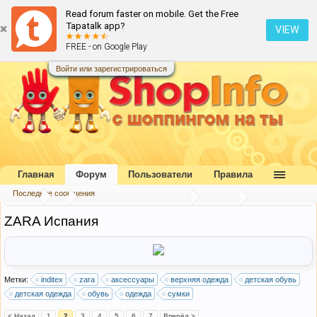
Read forum faster on mobile. Get the Free
Tapatalk app?
VIEW
FREE - on Google Play
Войти или зарегистрироваться
Главная
Форум
Пользователи
Правила
Последние сообщения
Форум
...
Каталог интернет-магазинов
Европа
ZARA Испания
Метки:
inditex
zara
аксессуары
верхняя одежда
детская обувь
детская одежда
обувь
одежда
сумки
< Назад
1
2
3
4
5
6
7
Вперёд >