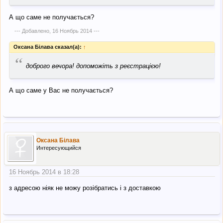
А що саме не получається?
--- Добавлено,
16 Ноябрь 2014
---
Оксана Білава сказал(а):
↑
“
доброго вечора! допоможіть з реєстрацією!
А що саме у Вас не получається?
Оксана Білава
Интересующийся
16 Ноябрь 2014 в 18:28
з адресою ніяк не можу розібратись і з доставкою