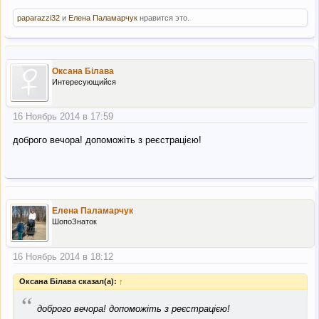
paparazzi32
и
Елена Паламарчук
нравится это.
Оксана Білава
Интересующийся
16 Ноябрь 2014 в 17:59
доброго вечора! допоможіть з реєстрацією!
Елена Паламарчук
ШопоЗнаток
16 Ноябрь 2014 в 18:12
Оксана Білава сказал(а):
↑
“
доброго вечора! допоможіть з реєстрацією!