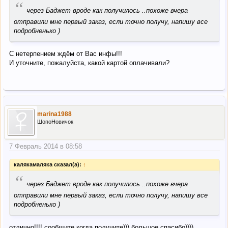
“
через Баджет вроде как получилось ..похоже вчера
отправили мне первый заказ, если точно получу, напишу все
подробненько )
С нетерпением ждём от Вас инфы!!!
И уточните, пожалуйста, какой картой оплачивали?
marina1988
ШопоНовичок
7 Февраль 2014 в 08:58
калякамаляка сказал(а):
↑
“
через Баджет вроде как получилось ..похоже вчера
отправили мне первый заказ, если точно получу, напишу все
подробненько )
отлично!!!! сообщите когда получите))) большое спасибо))))