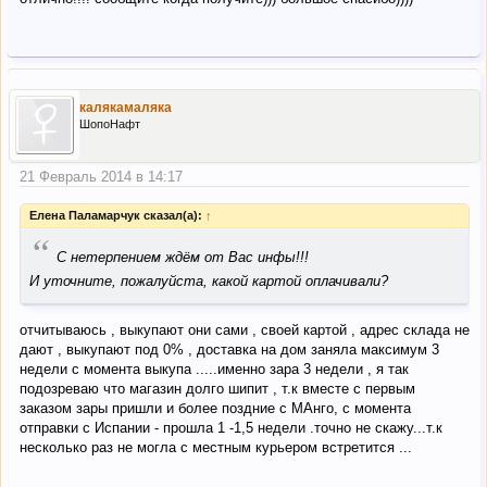
калякамаляка
ШопоНафт
21 Февраль 2014 в 14:17
Елена Паламарчук сказал(а):
↑
“
С нетерпением ждём от Вас инфы!!!
И уточните, пожалуйста, какой картой оплачивали?
отчитываюсь , выкупают они сами , своей картой , адрес склада не
дают , выкупают под 0% , доставка на дом заняла максимум 3
недели с момента выкупа .....именно зара 3 недели , я так
подозреваю что магазин долго шипит , т.к вместе с первым
заказом зары пришли и более поздние с МАнго, с момента
отправки с Испании - прошла 1 -1,5 недели .точно не скажу...т.к
несколько раз не могла с местным курьером встретится ...