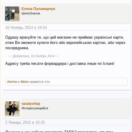
Елена Паламарчук
ШопоЗнаток
16 Ноябрь 2014 в 19:54
Одразу врахуйте те, що цей магазин не приймає українські карти,
отже Ви зможете купити його або европейською картою, або через
посередника.
--- Добавлено,
16 Ноябрь 2014
---
Адресу треба писати форвардера і доставка лише по Іспанії
Anicha
и
Alioko
нравится это.
natalyshop
Интересующийся
2 Январь 2015 в 10:25