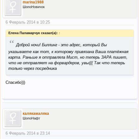
marina1988
Принимает украинские карты:
Да, но у меня лично
ШопоНовичок
виртуальную карту Приватбанка не принял, оплачивала
именной Gold World, биллинг - смешаный: адрес свой, город
Мадрид, страна Испания.
6 Февраль 2014 в 10:25
Доставка в Украину:
Нет.
Елена Паламарчук сказал(а):
↑
“
Стоимость доставки по Испании:
3,95 евро.
Доброй ночи! Биллинг - это адрес, который Вы
указываете как тот, к которому привязана Ваша платёжная
Особенности:
карта. Раньше я отправляла Мист, но теперь ЗАРА пишет,
что не отправляет на форвардеров, увы((( Так что теперь
Купоны на скидку:
пока не встречала.
только через посредника
Возврат CASHBACK:
Спасибо)))
Служба поддержки:
в правом верхнем углу Contact, дальше
кликаем Contact form для Online shop и заполняем форму.
Социальные сети:
https://www.facebook.com/Zara
калякамаляка
https://twitter.com/ZARA
ШопоНафт
6 Февраль 2014 в 23:14