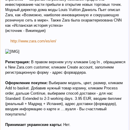
инвестирование части прибыли в открытие новых торговых точек.
Модный директор дома моды Louis Vuitton Даниэль Пьет описал
Zara, как «Возможно, наиболее инновационную и сокрушающую
розничную сеть в мире». Также Zara была охарактеризована CNN
как «Испанская история успеха»
(источник - Википедия)
http://www.zara.com/es/en/
Регистрация:
В правом верхнем углу кликаем Log In , обращаемся
к New Zara.com customer, кликаем Create account, заполняем
регистрационную форму - адрес форвардера.
Оформление покупки:
Выбираем модель, цвет, размер, кликаем
Add to basket. Добавив нужный товар корзину, кликаем Process
order, дальше Continue, выбираем способ доставки - для нас
Standard: Extended to 2-3 working days. 3.95 EUR, вводим биллинг
(реальный + Мадрид + Испания), адрес доставки (форвардер),
вводим информацию о карте и ....вуаля - Вы счастливый
покупатель!
Принимает украинские карты:
Нет.