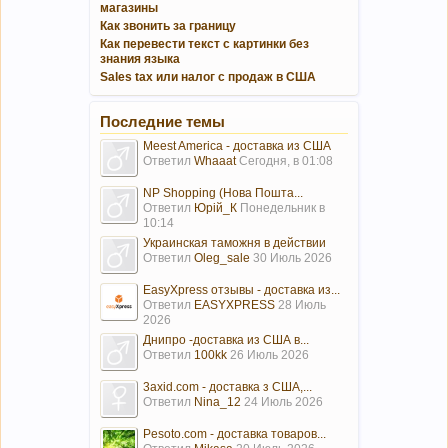
магазины
Как звонить за границу
Как перевести текст с картинки без
знания языка
Sales tax или налог с продаж в США
Последние темы
Meest America - доставка из США
Ответил
Whaaat
Сегодня, в 01:08
NP Shopping (Нова Пошта...
Ответил
Юрій_К
Понедельник в
10:14
Украинская таможня в действии
Ответил
Oleg_sale
30 Июль 2026
EasyXpress отзывы - доставка из...
Ответил
EASYXPRESS
28 Июль
2026
Днипро -доставка из США в...
Ответил
100kk
26 Июль 2026
3axid.com - доставка з США,...
Ответил
Nina_12
24 Июль 2026
Pesoto.com - доставка товаров...