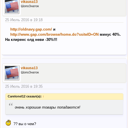
vikausa13
ШопоЗнаток
25 Июль 2016 в 19:18
http://oldnavy.gap.com/
и
http://www.gap.com/browse/home.do?ssiteID=ON
минус 40%.
На клиренс олд неви -30%!!!
vikausa13
ШопоЗнаток
25 Июль 2016 в 19:35
Carelonel12 сказал(а):
↑
“
очень хорошие товары попадаются!
?? вы о чем?