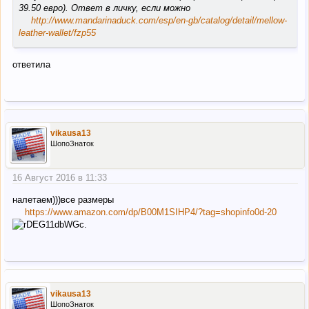
39.50 евро). Ответ в личку, если можно
http://www.mandarinaduck.com/esp/en-gb/catalog/detail/mellow-
leather-wallet/fzp55
ответила
vikausa13
ШопоЗнаток
16 Август 2016 в 11:33
налетаем)))все размеры
https://www.amazon.com/dp/B00M1SIHP4/?tag=shopinfo0d-20
vikausa13
ШопоЗнаток