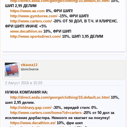
http://direct.asda.com/george/clothing/10,default,sc.html
10%,
ШИП 2,95 ДЕЛИМ
https://www.ae.com
0%, ФРИ ШИП!
http://www.gymboree.com/
-15%, ФРИ ШИП!
http://www.carters.com/
-20% ОТ 50 ДОЛ, В Т.Ч. И КЛИРЕНС.
ФРИ ШИП! ИНАЧЕ +5%
www.decathlon.es
10%, ФРИ ШИП
http://www.sportsdirect.com/
10%, ШИП 3,95 ДЕЛИМ
vikausa13
ШопоЗнаток
2 Август 2016 в 15:03
НУЖНА КОМПАНИЯ НА:
http://direct.asda.com/george/clothing/10,default,sc.html
10%,
шип 2,95 делим.
http://oldnavy.gap.com/
-30%, эвридей стилс 0%.
http://www.carters.com/home?id=carters
-20% от 50 дол за
исключение дорбастера. Немного не хватает на покупку!
https://www.decathlon.es/
10%, фри шип