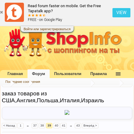
Read forum faster on mobile. Get the Free
Tapatalk app?
VIEW
FREE - on Google Play
Войти или зарегистрироваться
Главная
Форум
Пользователи
Правила
Последние сообщения
...
Форум
Посредники и совместные покупки
Посредники
заказ товаров из
США,Англия,Польша,Италия,Израиль
< Назад
1
←
37
38
39
40
41
→
43
Вперёд >