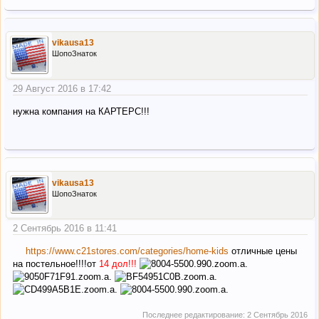
vikausa13
ШопоЗнаток
29 Август 2016 в 17:42
нужна компания на КАРТЕРС!!!
vikausa13
ШопоЗнаток
2 Сентябрь 2016 в 11:41
https://www.c21stores.com/categories/home-kids
отличные цены
на постельное!!!!от
14 дол!!!
Последнее редактирование:
2 Сентябрь 2016