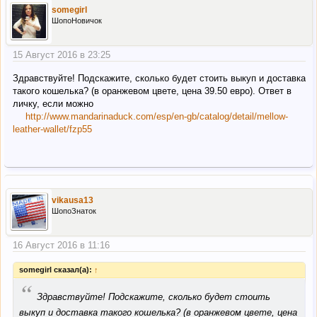
somegirl
ШопоНовичок
15 Август 2016 в 23:25
Здравствуйте! Подскажите, сколько будет стоить выкуп и доставка
такого кошелька? (в оранжевом цвете, цена 39.50 евро). Ответ в
личку, если можно
http://www.mandarinaduck.com/esp/en-gb/catalog/detail/mellow-
leather-wallet/fzp55
vikausa13
ШопоЗнаток
16 Август 2016 в 11:16
somegirl сказал(а):
↑
“
Здравствуйте! Подскажите, сколько будет стоить
выкуп и доставка такого кошелька? (в оранжевом цвете, цена