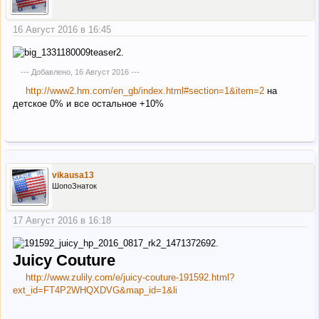
16 Август 2016 в 16:45
--- Добавлено,
16 Август 2016
---
http://www2.hm.com/en_gb/index.html#section=1&item=2
на
детское 0% и все остальное +10%
vikausa13
ШопоЗнаток
17 Август 2016 в 16:18
Juicy Couture
http://www.zulily.com/e/juicy-couture-191592.html?
ext_id=FT4P2WHQXDVG&map_id=1&li