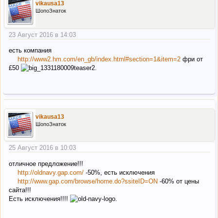
vikausa13
ШопоЗнаток
23 Август 2016 в 14:03
есть компания
http://www2.hm.com/en_gb/index.html#section=1&item=2
фри от
£50
vikausa13
ШопоЗнаток
25 Август 2016 в 10:03
отличное предложение!!!
http://oldnavy.gap.com/
-50%, есть исключения
http://www.gap.com/browse/home.do?ssiteID=ON
-60% от цены
сайта!!!
Есть исключения!!!!