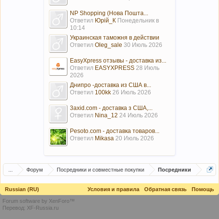
NP Shopping (Нова Пошта...
Ответил
Юрій_К
Понедельник в
10:14
Украинская таможня в действии
Ответил
Oleg_sale
30 Июль 2026
EasyXpress отзывы - доставка из...
Ответил
EASYXPRESS
28 Июль
2026
Днипро -доставка из США в...
Ответил
100kk
26 Июль 2026
3axid.com - доставка з США,...
Ответил
Nina_12
24 Июль 2026
Pesoto.com - доставка товаров...
Ответил
Mikasa
20 Июль 2026
...
Форум
Посредники и совместные покупки
Посредники
Russian (RU)
Условия и правила
Обратная связь
Помощь
Forum software by XenForo™
Перевод:
XF-Russia.ru