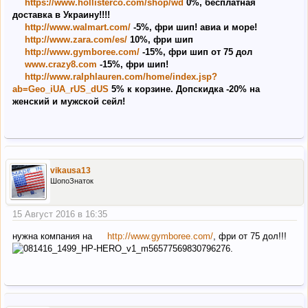
https://www.hollisterco.com/shop/wd
0%, бесплатная
доставка в Украину!!!!
http://www.walmart.com/
-5%, фри шип! авиа и море!
http://www.zara.com/es/
10%, фри шип
http://www.gymboree.com/
-15%, фри шип от 75 дол
www.crazy8.com
-15%, фри шип!
http://www.ralphlauren.com/home/index.jsp?
ab=Geo_iUA_rUS_dUS
5% к корзине. Допскидка -20% на
женский и мужской сейл!
vikausa13
ШопоЗнаток
15 Август 2016 в 16:35
нужна компания на
http://www.gymboree.com/
, фри от 75 дол!!!