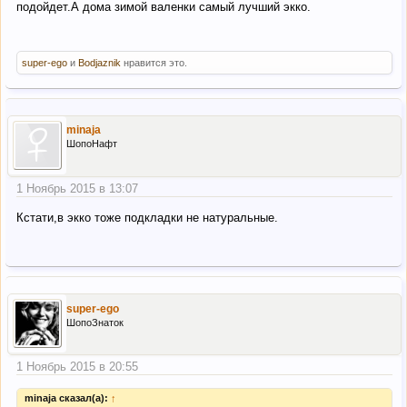
подойдет.А дома зимой валенки самый лучший экко.
super-ego
и
Bodjaznik
нравится это.
minaja
ШопоНафт
1 Ноябрь 2015 в 13:07
Кстати,в экко тоже подкладки не натуральные.
super-ego
ШопоЗнаток
1 Ноябрь 2015 в 20:55
minaja сказал(а):
↑