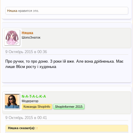
Няшка
нравится это.
Няшка
ШопоЗнаток
9 Октябрь 2015 в 00:36
Про ручки, то про доню. 3 роки їй вже. Але вона дрібненька. Має
лише 86см росту і худенька
N-A-T-A-L-K-A
Модератор
Команда ShopInfo
ShopInformer 2015
9 Октябрь 2015 в 00:41
Няшка сказал(а):
↑