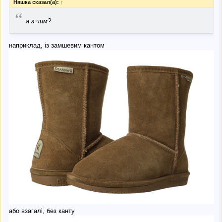
Няшка сказал(а):
↑
“
а з чим?
наприклад, із замшевим кантом
або взагалі, без канту