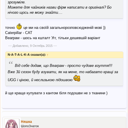
зрозуміле.
Можете для чайників назви фірм написати в оригіналі? Бо
нічого щось не можу знайти....
точно
це ми на своїй загальнорозповсюдженій мові ))
Caterpillar - САТ
Bearpaw - шось на кшталт Угг, тільки дешевшій варіант
--- Добавлено,
9 Октябрь 2015
---
N-A-T-A-L-K-A сказал(а):
↑
“
Від себе додам, що Bearpaw - просто чудове взуття!!!
Вже 3й сезон буду взувати, як на мене, то набагато кращі за
UGG і ціною, й неслизькою підошвою
й ще краще купувати з кантом біля подошви не з тканини )
Няшка
ШопоЗнаток