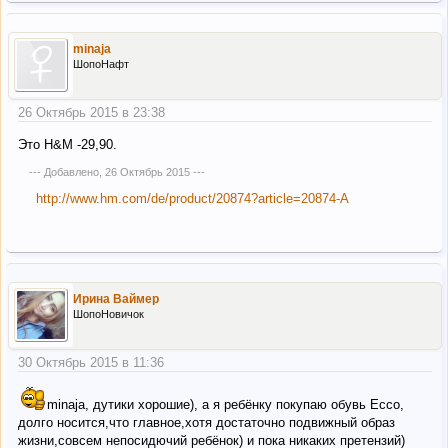
minaja
ШопоНафт
26 Октябрь 2015 в 23:38
Это H&M -29,90.
--- Добавлено,
26 Октябрь 2015
---
http://www.hm.com/de/product/20874?article=20874-A
Ирина Ваймер
ШопоНовичок
30 Октябрь 2015 в 11:36
minaja, дутики хорошие), а я ребёнку покупаю обувь Ecco,
долго носится,что главное,хотя достаточно подвижный образ
жизни,совсем непосидючий ребёнок) и пока никаких претензий)