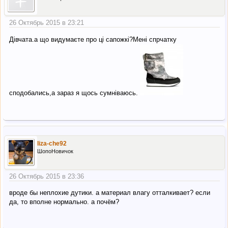
26 Октябрь 2015 в 23:21
Дівчата.а що видумаєте про ці сапожкі?Мені спрчатку
сподобались,а зараз я щось сумніваюсь.
liza-che92
ШопоНовичок
26 Октябрь 2015 в 23:36
вроде бы неплохие дутики. а материал влагу отталкивает? если
да, то вполне нормально. а почём?