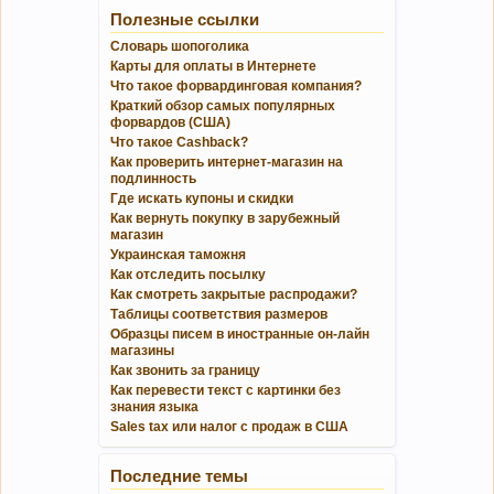
Полезные ссылки
Словарь шопоголика
Карты для оплаты в Интернете
Что такое форвардинговая компания?
Краткий обзор самых популярных
форвардов (США)
Что такое Cashback?
Как проверить интернет-магазин на
подлинность
Где искать купоны и скидки
Как вернуть покупку в зарубежный
магазин
Украинская таможня
Как отследить посылку
Как смотреть закрытые распродажи?
Таблицы соответствия размеров
Образцы писем в иностранные он-лайн
магазины
Как звонить за границу
Как перевести текст с картинки без
знания языка
Sales tax или налог с продаж в США
Последние темы