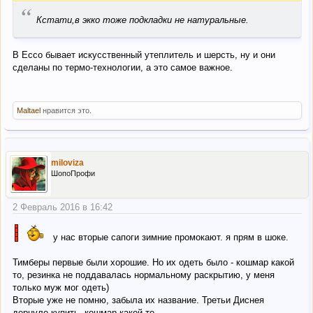
“
Кстати,в экко тоже подкладки не натуральные.
В Ессо бывает искусственный утеплитель и шерсть, ну и они
сделаны по термо-технологии, а это самое важное.
Maltael
нравится это.
miloviza
ШопоПрофи
2 Февраль 2016 в 16:42
у нас вторые сапоги зимние промокают. я прям в шоке.
Тимберы первые были хорошие. Но их одеть было - кошмар какой
то, резинка не поддавалась нормальному раскрытию, у меня
только муж мог одеть)
Вторые уже не помню, забыла их название. Третьи Диснея
дернуло купить, кошмар какой то.