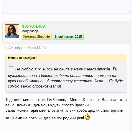
N-A-T-A-L-K-A
Модератор
Команда ShopInfo
ShopInformer 2015
9 Октябрь 2015 в 00:47
Няшка сказал(а):
↑
“
Не люблю я їх. Щось не пішла в мене з ними дружба. Та
рухається вона. Просто любить полащитись - вилізти на
руки і пообніматись. А потім знову женеться. Хоча.... Як буде
зимою важко спрогнозувати)
Тоді дивіться все-таки Тімберленд, Merrel, Keen, ті ж Bearpaw - для
вашоЇ донечки, думаю, будуть просто ідеальні!
Зараз можна гарні ціни зловити) Тільки треба щодня спостерігати
за цінами на потрібні для вашої родини речі