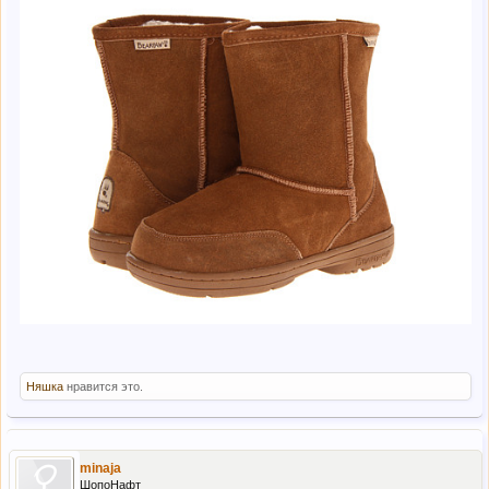
Няшка
нравится это.
minaja
ШопоНафт