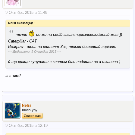
9 Октябрь 2015 в 11:49
Nelsi сказал(а):
↑
“
точно
це ми на своїй загальнорозповсюдженій мові ))
Caterpillar - САТ
Bearpaw - шось на кшталт Угг, тільки дешевшій варіант
--- Добавлено,
9 Октябрь 2015
---
й ще краще купувати з кантом біля подошви не з тканини )
а з чим?
Nelsi
ШопоГуру
Солнечная
9 Октябрь 2015 в 12:19