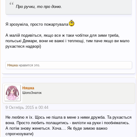
“
Про ручки, то про доню.
Я зрозуміла, просто пожартувала
А малій подивіться, якщо все ж таки чобітки для зими треба,
польські Демари, вони не важкі і теплющі, тим паче якщо ви мало
рухаєтеся надворі)
Няшка
нравится это.
Няшка
ШопоЗнаток
9 Октябрь 2015 в 00:44
Не люблю я їх. Щось не пішла в мене з ними дружба. Та рухається
вона. Просто любить полащитись - вилізти на руки і пообніматись.
А потім знову женеться. Хоча.... Як буде зимою важко
спрогнозувати)