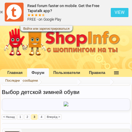
Read forum faster on mobile. Get the Free
Tapatalk app?
VIEW
FREE - on Google Play
Войти или зарегистрироваться
Главная
Форум
Пользователи
Правила
Последние сообщения
Главная
Форум
Коллективный разум
Обмен опытом
Выбор детской зимней обуви
< Назад
1
2
3
4
Вперёд >