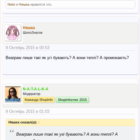
Nelsi
и
Няшка
нравится это.
Няшка
ШопоЗнаток
9 Октябрь 2015 в 00:53
Bearpaw лише такі як угі бувають? А вони теплі? А промокають?
N-A-T-A-L-K-A
Модератор
Команда ShopInfo
ShopInformer 2015
9 Октябрь 2015 в 01:03
Няшка сказал(а):
↑
“
Bearpaw лише такі як угі бувають? А вони теплі? А