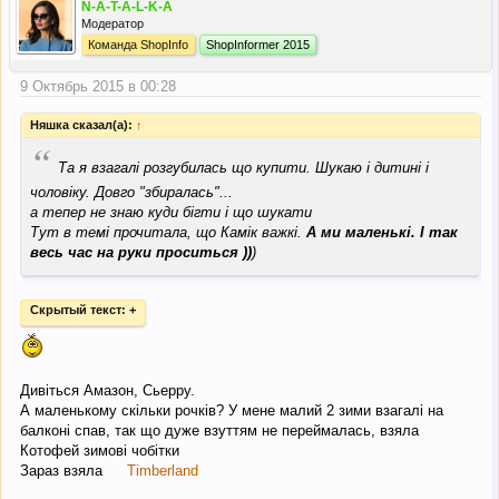
N-A-T-A-L-K-A
Модератор
Команда ShopInfo
ShopInformer 2015
9 Октябрь 2015 в 00:28
Няшка сказал(а):
↑
“
Та я взагалі розгубилась що купити. Шукаю і дитині і
чоловіку. Довго "збиралась"...
а тепер не знаю куди бігти і що шукати
Тут в темі прочитала, що Камік важкі.
А ми маленькі. І так
весь час на руки проситься ))
)
Скрытый текст:
+
Дивіться Амазон, Сьерру.
А маленькому скільки рочків? У мене малий 2 зими взагалі на
балконі спав, так що дуже взуттям не переймалась, взяла
Котофей зимові чобітки
Зараз взяла
Тimberland