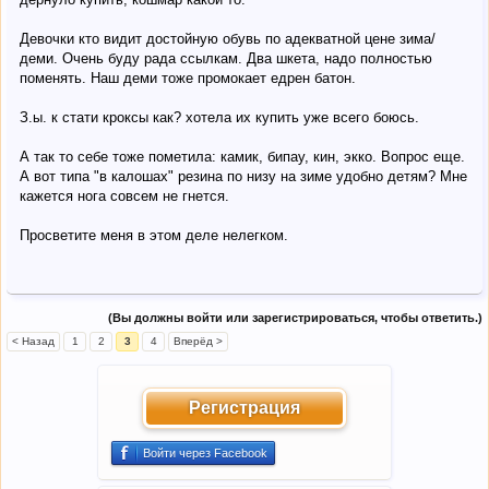
Девочки кто видит достойную обувь по адекватной цене зима/
деми. Очень буду рада ссылкам. Два шкета, надо полностью
поменять. Наш деми тоже промокает едрен батон.
З.ы. к стати кроксы как? хотела их купить уже всего боюсь.
А так то себе тоже пометила: камик, бипау, кин, экко. Вопрос еще.
А вот типа "в калошах" резина по низу на зиме удобно детям? Мне
кажется нога совсем не гнется.
Просветите меня в этом деле нелегком.
(Вы должны войти или зарегистрироваться, чтобы ответить.)
< Назад
1
2
3
4
Вперёд >
Регистрация
Войти через Facebook