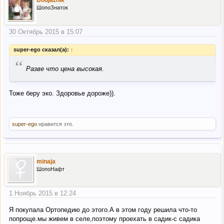
ШопоЗнаток
30 Октябрь 2015 в 15:07
super-ego сказал(а):
↑
“
Разве что цена высокая.
Тоже беру эко. Здоровье дороже)).
super-ego
нравится это.
minaja
ШопоНафт
1 Ноябрь 2015 в 12:24
Я покупала Ортопедию до этого.А в этом году решила что-то
попроще.мы живем в селе,поэтому проехать в садик-с садика