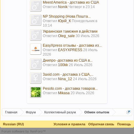
Meest America - доставка из США
Ответил
Nonik
Четверг в 23:14
NP Shopping (Нова Пошта...
Ответил
Юрій_К
Понедельник в
10:14
Украинская таможня в действии
Ответил
Oleg_sale
30 Июль 2026
EasyXpress отзывы - доставка из...
Ответил
EASYXPRESS
28 Июль
2026
Днипро -доставка из США в...
Ответил
100kk
26 Июль 2026
3axid.com - доставка з США,...
Ответил
Nina_12
24 Июль 2026
Pesoto.com - доставка товаров...
Ответил
Mikasa
20 Июль 2026
Главная
Форум
Коллективный разум
Обмен опытом
Russian (RU)
Условия и правила
Обратная связь
Помощь
Forum software by XenForo™