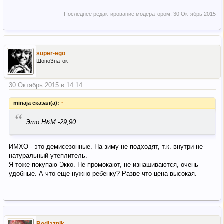
Последнее редактирование модератором:
30 Октябрь 2015
super-ego
ШопоЗнаток
30 Октябрь 2015 в 14:14
minaja сказал(а):
↑
“
Это H&M -29,90.
ИМХО - это демисезонные. На зиму не подходят, т.к. внутри не
натуральный утеплитель.
Я тоже покупаю Экко. Не промокают, не изнашиваются, очень
удобные. А что еще нужно ребенку? Разве что цена высокая.
Bodjaznik