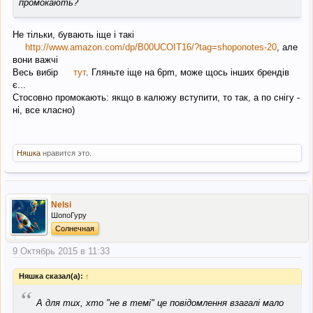
промокають?
Не тільки, бувають іще і такі
http://www.amazon.com/dp/B00UCOIT16/?tag=shoponotes-20
, але
вони важчі
Весь вибір
тут
. Гляньте іще на 6pm, може щось інших брендів
є...
Стосовно промокають: якщо в калюжу вступити, то так, а по снігу -
ні, все класно)
Няшка
нравится это.
Nelsi
ШопоГуру
Солнечная
9 Октябрь 2015 в 11:33
Няшка сказал(а):
↑
“
А для тих, хто "не в темі" це повідомлення взагалі мало