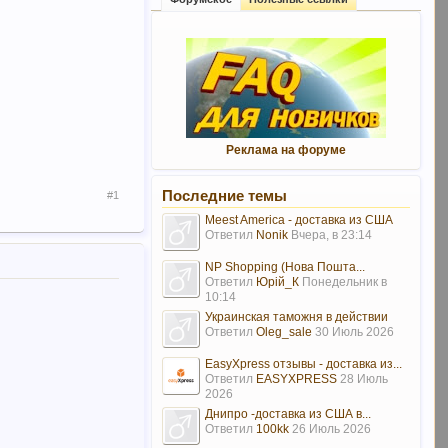
Реклама на форуме
Последние темы
#1
Meest America - доставка из США
Ответил
Nonik
Вчера, в 23:14
NP Shopping (Нова Пошта...
Ответил
Юрій_К
Понедельник в
10:14
Украинская таможня в действии
Ответил
Oleg_sale
30 Июль 2026
EasyXpress отзывы - доставка из...
Ответил
EASYXPRESS
28 Июль
2026
Днипро -доставка из США в...
Ответил
100kk
26 Июль 2026