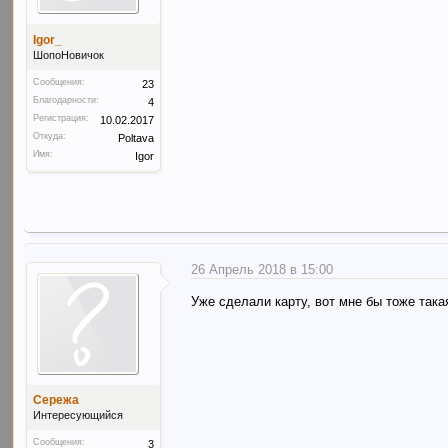
Igor_
ШопоНовичок
Сообщения:
23
Благодарности:
4
Регистрация:
10.02.2017
Откуда:
Poltava
Имя:
Igor
26 Апрель 2018 в 15:00
Уже сделали карту, вот мне бы тоже така
Сережа
Интересующийся
Сообщения:
3