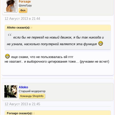
Forsage
ШопоГуру
Фея
12 Август 2013 в 21:44
Alioko сказал(а):
↑
“
если бы не переезд на новый движок, я бы так никогда и
не узнала, насколько популярной является эта функция
еще скажи, что не пользовалась ей гггг
не хватает.. и выборочного цитирования тоже... (ручками не всчет)
Alioko
Старший модератор
Команда ShopInfo
12 Август 2013 в 21:45
Forsage сказал(а):
↑