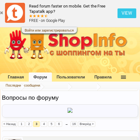
Read forum faster on mobile. Get the Free
Tapatalk app?
VIEW
FREE - on Google Play
Войти или зарегистрироваться
Главная
Форум
Пользователи
Правила
Последние сообщения
Главная
Форум
Наш форум
Наш форум
Вопросы по форуму
< Назад
1
2
3
4
5
6
→
16
Вперёд >