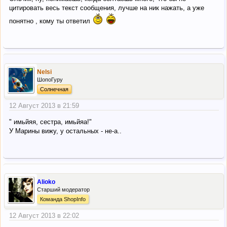
цитировать весь текст сообщения, лучше на ник нажать, а уже
понятно , кому ты ответил
Nelsi
ШопоГуру
Солнечная
12 Август 2013 в 21:59
" имьйяя, сестра, имьйяа!"
У Марины вижу, у остальных - не-а..
Alioko
Старший модератор
Команда ShopInfo
12 Август 2013 в 22:02