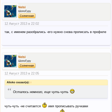
Nelsi
ШопоГуру
Солнечная
12 Август 2013 в 22:02
так, с именем разобрались -его нужно снова прописать в профиле
Nelsi
ШопоГуру
Солнечная
12 Август 2013 в 22:05
Alioko сказал(а):
↑
“
Осталось немного, еще чуть-чуть
чуть-чуть -не считается
имя прописывать ручками