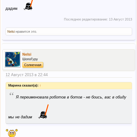
дадим
Последнее редактирование:
13 Август 2013
Nelsi
нравится это.
Nelsi
ШопоГуру
Солнечная
12 Август 2013 в 22:44
Марина сказал(а):
↑
“
Я переименовала роботов в ботов - не боись, вас в обиду
мы не дадим