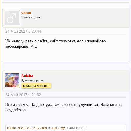
voron
ШопоБолтун
24 Май 2017 в 20:44
VK надо убрать с сайта, сайт тормозит, если провайдер
заблокировал VK.
Anicha
Администратор
Команда ShopInfo
24 Май 2017 в 21:32
Это из-за VK. На днях удалим, скорость улучшится. Извините за
неудобства.
coffee
,
N-A-T-A-L-K-A
,
au01
и
ещё 1-му
нравится это.