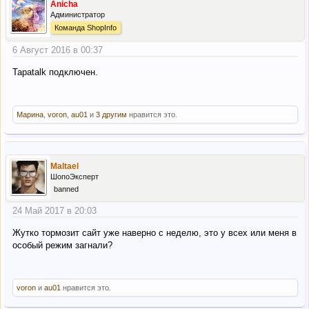
Anicha
Администратор
Команда ShopInfo
6 Август 2016 в 00:37
Tapatalk подключен.
Марина
,
voron
,
au01
и
3 другим
нравится это.
Maltael
ШопоЭксперт
banned
24 Май 2017 в 20:03
Жутко тормозит сайт уже наверно с неделю, это у всех или меня в
особый режим загнали?
voron
и
au01
нравится это.