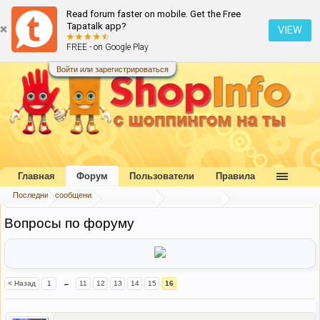
Read forum faster on mobile. Get the Free
Tapatalk app?
VIEW
FREE - on Google Play
Войти или зарегистрироваться
Главная
Форум
Пользователи
Правила
Последние сообщения
Главная
Форум
Наш форум
Наш форум
Вопросы по форуму
< Назад
1
←
11
12
13
14
15
16