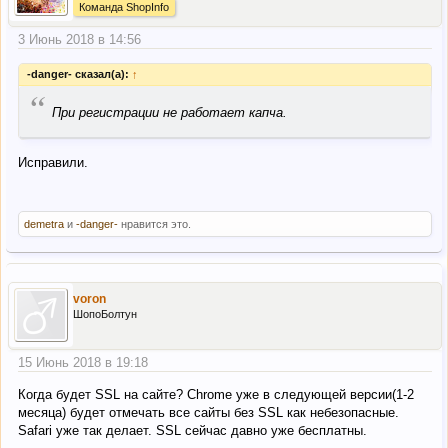
Команда ShopInfo
3 Июнь 2018 в 14:56
-danger- сказал(а):
↑
“
При регистрации не работает капча.
Исправили.
demetra
и
-danger-
нравится это.
voron
ШопоБолтун
15 Июнь 2018 в 19:18
Когда будет SSL на сайте? Chrome уже в следующей версии(1-2
месяца) будет отмечать все сайты без SSL как небезопасные.
Safari уже так делает. SSL сейчас давно уже бесплатны.