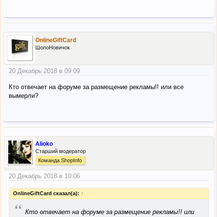
OnlineGiftCard
ШопоНовичок
20 Декабрь 2018 в 09:09
Кто отвечает на форуме за размещение рекламы!! или все
вымерли?
Alioko
Старший модератор
Команда ShopInfo
20 Декабрь 2018 в 10:06
OnlineGiftCard сказал(а):
↑
“
Кто отвечает на форуме за размещение рекламы!! или