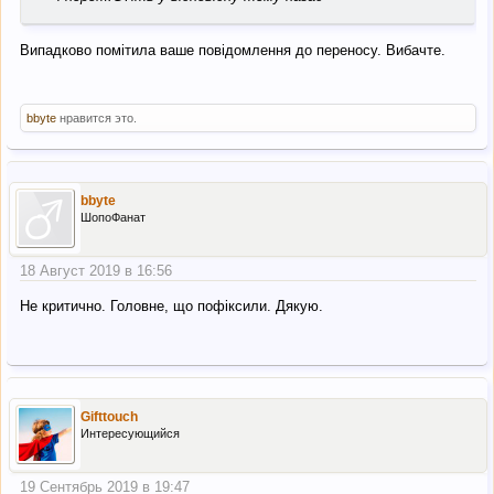
Випадково помітила ваше повідомлення до переносу. Вибачте.
bbyte
нравится это.
bbyte
ШопоФанат
18 Август 2019 в 16:56
Не критично. Головне, що пофіксили. Дякую.
Gifttouch
Интересующийся
19 Сентябрь 2019 в 19:47