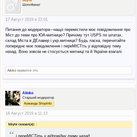
ШопоФанат
17 Август 2019 в 22:01
Питання до модератора---нащо перемістили моє повідомлення про
Міст до теми про ЮА-митницю? Причому тут USPS по штатах,
склад Міста в ДЕлавер і укр.митниця? Будь ласка, перечитайте
попереднє моє повідомлення і переМІСТіть у відповідну тему
назад. Воно зовсім не стосується митниці та й України взагалі.
Alioko
нравится это.
Alioko
Старший модератор
Команда ShopInfo
18 Август 2019 в 11:13
bbyte сказал(а):
↑
“
і переМІСТіть у відповідну тему назад