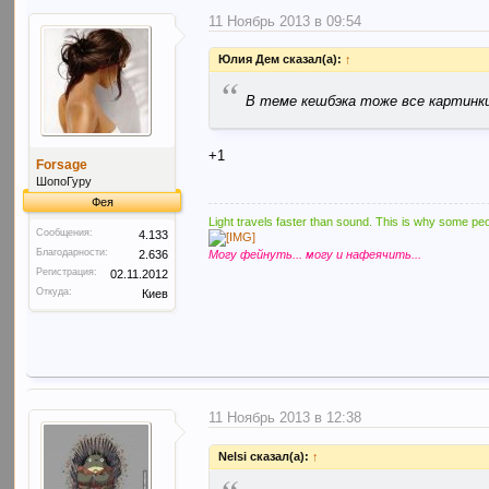
11 Ноябрь 2013 в 09:54
Юлия Дем сказал(а):
↑
“
В теме кешбэка тоже все картинк
+1
Forsage
ШопоГуру
Фея
Light travels faster than sound. This is why some peo
Сообщения:
4.133
Благодарности:
Могу фейнуть... могу и нафеячить...
2.636
Регистрация:
02.11.2012
Откуда:
Киев
11 Ноябрь 2013 в 12:38
Nelsi сказал(а):
↑