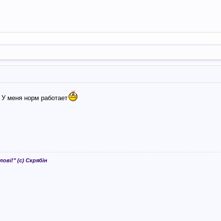
. У меня норм работает
лові!" (с) Скрябін