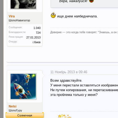
Вера, нажалуйся!
ище днем наябедничала.
Vira
ШопоНавигатор
Сообщения:
1.040
Доверие — это когда тебе говорят: "Знаешь, а он
Благодарности:
724
Регистрация:
27.01.2013
Откуда:
г.Киев
11 Ноябрь 2013 в 09:46
Всем здравствуйте.
У меня перестали вставляться изображен
Ни путем копирования, ни перетаскивание
эта проблема только у меня?
Nelsi
ШопоГуру
Солнечная