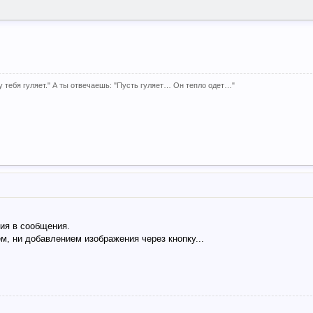
 у тебя гуляет." А ты отвечаешь: "Пусть гуляет… Он тепло одет…"
ия в сообщения.
м, ни добавлением изображения через кнопку...