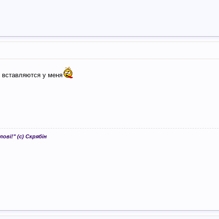
о вставляются у меня
лові!" (с) Скрябін