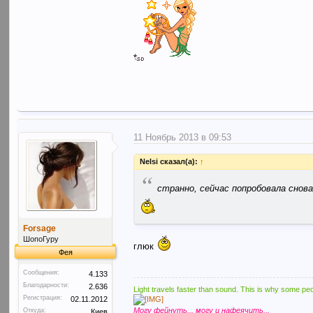
11 Ноябрь 2013 в 09:53
Nelsi сказал(а):
↑
“
странно, сейчас попробовала снова
Forsage
ШопоГуру
глюк
Фея
Сообщения:
4.133
Благодарности:
2.636
Light travels faster than sound. This is why some peo
Регистрация:
02.11.2012
Могу фейнуть... могу и нафеячить...
Откуда:
Киев