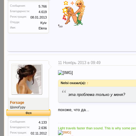
Сообщения:
5.766
Благодарности:
4.619
Регистрация:
08.01.2013
Откуда:
Kyiv
Имя:
Elena
11 Ноябрь 2013 в 09:49
Nelsi сказал(а):
↑
“
эта проблема только у меня?
Forsage
ШопоГуру
похоже, что да...
Фея
Сообщения:
4.133
Благодарности:
2.636
Light travels faster than sound. This is why some peo
Регистрация:
02.11.2012