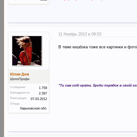
11 Ноябрь 2013 в 09:53
В теме кешбэка тоже все картинки и фот
Юлия Дем
ШопоПрофи
"Ти сам собі країна. Зроби порядок в своїй го
Сообщения:
1.758
Благодарности:
2.397
Регистрация:
07.03.2012
Откуда:
Харьковская обл.