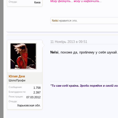
Могу фейнуть... могу и нафеячить...
Откуда:
Киев
Nelsi
нравится это.
11 Ноябрь 2013 в 09:51
Nelsi
, похоже да, проблему у себя шукай
Юлия Дем
ШопоПрофи
"Ти сам собі країна. Зроби порядок в своїй го
Сообщения:
1.758
Благодарности:
2.397
Регистрация:
07.03.2012
Откуда:
Харьковская обл.