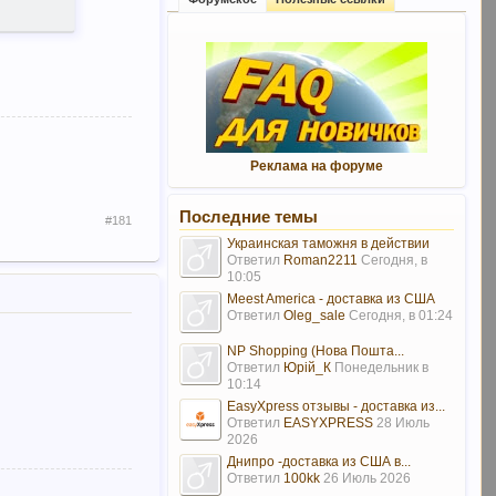
Реклама на форуме
Последние темы
#181
Украинская таможня в действии
Ответил
Roman2211
Сегодня, в
10:05
Meest America - доставка из США
Ответил
Oleg_sale
Сегодня, в 01:24
NP Shopping (Нова Пошта...
Ответил
Юрій_К
Понедельник в
10:14
EasyXpress отзывы - доставка из...
Ответил
EASYXPRESS
28 Июль
2026
Днипро -доставка из США в...
Ответил
100kk
26 Июль 2026