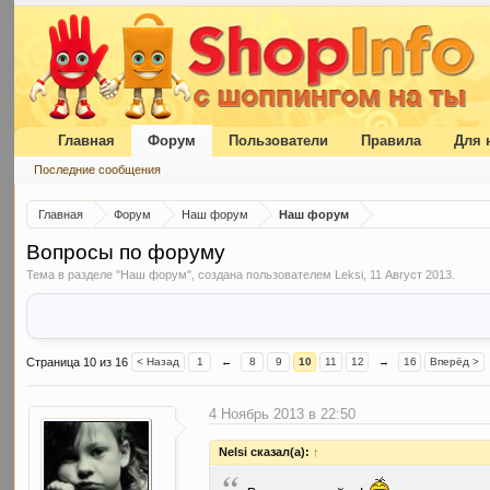
Главная
Форум
Пользователи
Правила
Для 
Последние сообщения
Главная
Форум
Наш форум
Наш форум
Вопросы по форуму
Тема в разделе "
Наш форум
", создана пользователем
Leksi
,
11 Август 2013
.
Страница 10 из 16
< Назад
1
←
8
9
10
11
12
→
16
Вперёд >
4 Ноябрь 2013 в 22:50
Nelsi сказал(а):
↑
“