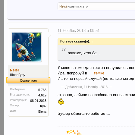
Nelsi
нравится это.
11 Ноябрь 2013 в 09:51
Forsage сказал(а):
↑
“
похоже, что да...
У меня в теме для тестов получилось все
Nelsi
Ира, попробуй в
темке
ШопоГуру
И это не первый случай (не только сегодн
Солнечная
--- Добавлено,
11 Ноябрь 2013
---
Сообщения:
5.766
странно, сейчас попробовала снова скопи
Благодарности:
4.619
Регистрация:
08.01.2013
Откуда:
Kyiv
Имя:
Elena
Буфер обмена-то работает...