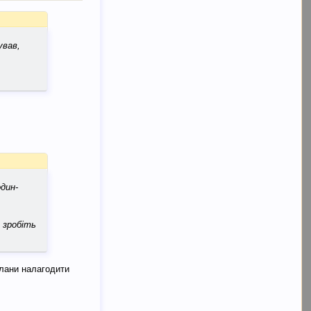
ував,
один-
о зробіть
плани налагодити