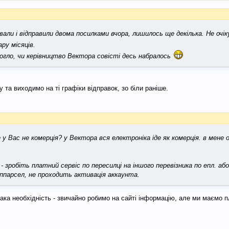
ували і відправили двома посилками вчора, лишилось ще декілька. Не очік
ру місяців.
гло, чи керівництво Вектора совісті десь набралось
та виходимо на ті графіки відправок, зо біли раніше.
 у Вас не комерція? у Вектора вся електроніка іде як комерція. в мене 
- зробіть платний сервіс по пересилці на іншого перевізника по епл. аб
іппарсел, не проходить активація аккаунта.
ака необхідність - звичайно робимо на сайті інформацію, але ми маємо 