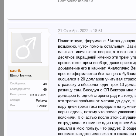
Сайт: vector-usa.biz/ua
21 Октябрь 2022 в 18:51
Приветствую, форумчане. Читаю данную в
возможно, чуток помочь остальным. Завис
слышал типичные отговорки, что вот-вот
десятков обращений именно эти треки упа
сроков тоже, прям вообще, даже ориенти
добавление его в кабинет. Аналогично Ве
saurik
просто оформляется без танцев с бубном
ШопоНовичок
обошелся в 20 долларов учитывая страхо
Сообщения:
страховку и обошелся один трек 13 долла
40
Благодарности:
разницу сам. Беседуя с СП Вектора мне 
49
Регистрация:
долларов (с одной стороны рад и этому, 
03.03.2021
Откуда:
что трепки пробыли от месяца до двух, я 
Poltava
Имя:
пару дней треки таки передали на нужны
Saurik
пары недель, потому что после упаковки 
пояснили. К счастью после этой ситуации
сотрудничал с ними не один год и все бы
решали в мою пользу, что радует. В обще
понимаю каждого человека что оказался 