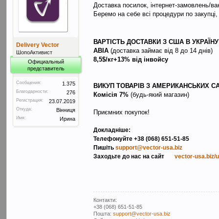
Доставка посилок, інтернет-замовлень/ван
Беремо на себе всі процедури по закупці,
ВАРТІСТЬ ДОСТАВКИ З США В УКРАЇНУ
Delivery Vector
АВІА
(доставка займає від 8 до 14 днів)
ШопоАктивист
8,5$/кг+13% від інвойсу
Официальный
представитель
Сообщения:
1.375
ВИКУП ТОВАРІВ З АМЕРИКАНСЬКИХ С
Благодарности:
276
Комісія 7%
(будь-який магазин)
Регистрация:
23.07.2019
Откуда:
Вінниця
Приємних покупок!
Имя:
Ирина
Докладніше:
Телефонуйте +38 (068) 651-51-85
Пишіть
support@vector-usa.biz
Заходьте до нас на сайт
vector-usa.biz/
Контакти:
+38 (068) 651-51-85
Пошта:
support@vector-usa.biz