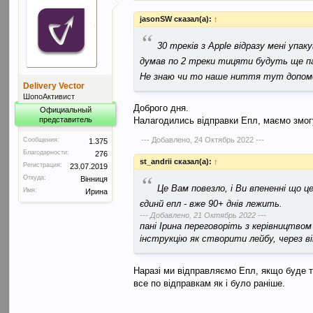
jasonSW сказал(а):
↑
“
30 треків з Apple відразу мені упак
думав по 2 треки тицяти будуть ще па
Не знаю чи то наше ниття тут допомо
Delivery Vector
ШопоАктивист
Доброго дня.
Официальный
представитель
Налагодились відправки Епл, маємо змогу 
--- Добавлено,
24 Октябрь 2022
---
Сообщения:
1.375
Благодарности:
276
st_andrii сказал(а):
↑
Регистрация:
23.07.2019
“
Откуда:
Вінниця
Це Вам повезло, і Ви впененні що це
Имя:
Ирина
єдинй епл - вже 90+ днів лежить.
--- Добавлено,
21 Октябрь 2022
---
пані Ірина переговоріть з керівництвом 
інструкцію як створити лейбу, через в
Наразі ми відправляємо Епл, якщо буде т
все по відправкам як і було раніше.