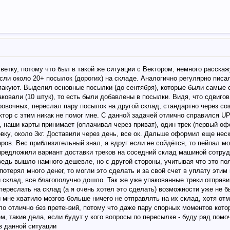
етку, потому что был в такой же ситуации с Вектором, немного расскажу
ли около 20+ посылок (дорогих) на складе. Аналогично регулярно писал
 пакуют. Выделил основные посылки (до сентября), которые были самые 
ковали (10 штук), то есть были добавлены в посылки. Видя, что сдвигов
ровочных, переслал пару посылок на другой склад, стандартно через со
ктор с этим никак не помог мне. С данной задачей отлично справился UP
, наши карты принимает (оплачивал через приват), один трек (первый о
вку, около 3кг. Доставили через день, все ок. Дальше оформил еще не
ров. Вес приблизительный знал, а вдруг если не сойдётся, то пейпал м
предложили вариант доставки треков на соседний склад машиной сотруд
ведь вышло намного дешевле, но с другой стороны, учитывая что это по
потерял много денег, то могли это сделать и за свой счет в уплату этим
й склад, все благополучно дошло. Так же уже упакованные треки отправ
переслать на склад (а я очень хотел это сделать) возможности уже не б
 мне хватило мозгов больше ничего не отправлять на их склад, хотя отм
ло отлично без претензий, потому что даже пару спорных моментов кото
м, такие дела, если будут у кого вопросы по пересылке - буду рад помо
в данной ситуации