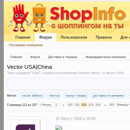
Главная
Форум
Пользователи
Правила
Для 
Последние сообщения
Главная
Форум
Доставка в Украину
Форвардинговые компании
Vector USA|China
Тема в разделе "
США
", создана пользователем
Delivery Vector
,
15 Август 2019
.
Метки:
vector delivery
вектор
выкуп товара
доставка из америки
Страница 112 из 207
< Назад
1
←
110
111
112
113
114
→
207
Вперёд 
15 Август 2019 в 18:58