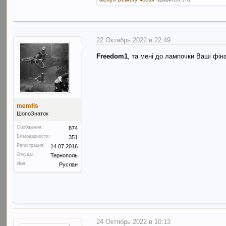
22 Октябрь 2022 в 22:49
Freedom1
, та мені до лампочки Ваші фін
memfis
ШопоЗнаток
Сообщения:
874
Благодарности:
351
Регистрация:
14.07.2016
Откуда:
Тернополь
Имя:
Руслан
24 Октябрь 2022 в 10:13