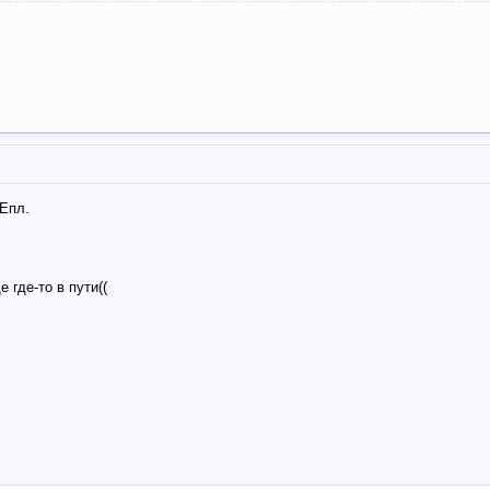
 Епл.
 где-то в пути((