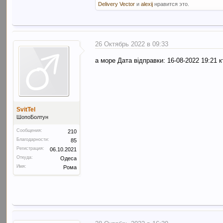
Delivery Vector
и
alexij
нравится это.
26 Октябрь 2022 в 09:33
а море Дата відправки: 16-08-2022 19:21 
SvitTel
ШопоБолтун
Сообщения:
210
Благодарности:
85
Регистрация:
06.10.2021
Откуда:
Одеса
Имя:
Рома