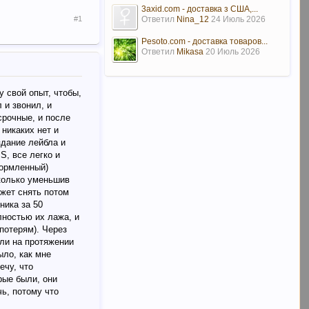
3axid.com - доставка з США,...
Ответил
Nina_12
24 Июль 2026
#1
Pesoto.com - доставка товаров...
Ответил
Mikasa
20 Июль 2026
 свой опыт, чтобы,
 и звонил, и
срочные, и после
 никаких нет и
здание лейбла и
S, все легко и
формленный)
сколько уменьшив
ожет снять потом
ника за 50
лностью их лажа, и
 потерям). Через
или на протяжении
ыло, как мне
ечу, что
рые были, они
чь, потому что