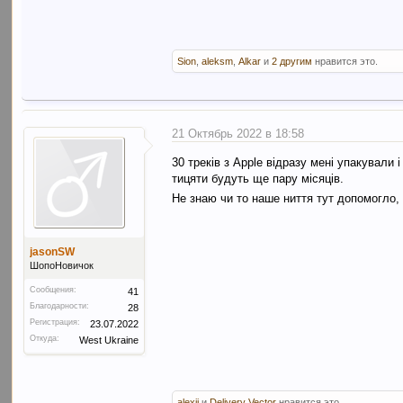
Sion
,
aleksm
,
Alkar
и
2 другим
нравится это.
21 Октябрь 2022 в 18:58
30 треків з Apple відразу мені упакували
тицяти будуть ще пару місяців.
Не знаю чи то наше ниття тут допомогло,
jasonSW
ШопоНовичок
Сообщения:
41
Благодарности:
28
Регистрация:
23.07.2022
Откуда:
West Ukraine
alexij
и
Delivery Vector
нравится это.