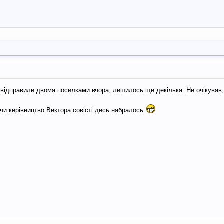
 і відправили двома посилками вчора, лишилось ще декілька. Не очікував
 чи керівництво Вектора совісті десь набралось