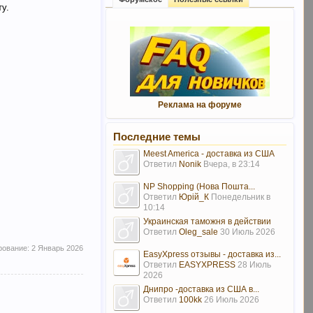
ту.
Реклама на форуме
Последние темы
Meest America - доставка из США
Ответил
Nonik
Вчера, в 23:14
NP Shopping (Нова Пошта...
Ответил
Юрій_К
Понедельник в
10:14
Украинская таможня в действии
Ответил
Oleg_sale
30 Июль 2026
рование:
2 Январь 2026
EasyXpress отзывы - доставка из...
Ответил
EASYXPRESS
28 Июль
2026
Днипро -доставка из США в...
Ответил
100kk
26 Июль 2026