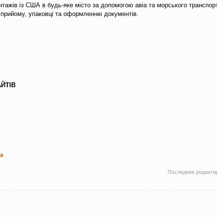
тажів із США в будь-яке місто за допомогою авіа та морського транспор
 прийому, упаковці та оформленню документів.​
АЙТІВ
ua
Последнее редакти