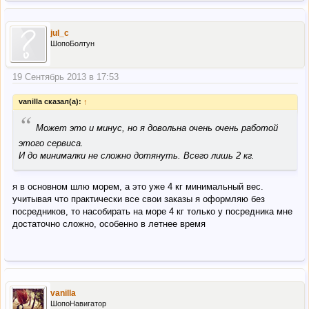
услугой выкупа у другого форварда и спокойно себе
консолидировать такие заказы со всеми остальными на
складе такого форварда... или просто услугами посредника-
jul_c
физ лица
ШопоБолтун
Сорри если написала не там...
19 Сентябрь 2013 в 17:53
vanilla сказал(а):
↑
“
Может это и минус, но я довольна очень очень работой
этого сервиса.
И до минималки не сложно дотянуть. Всего лишь 2 кг.
я в основном шлю морем, а это уже 4 кг минимальный вес.
учитывая что практически все свои заказы я оформляю без
посредников, то насобирать на море 4 кг только у посредника мне
достаточно сложно, особенно в летнее время
vanilla
ШопоНавигатор