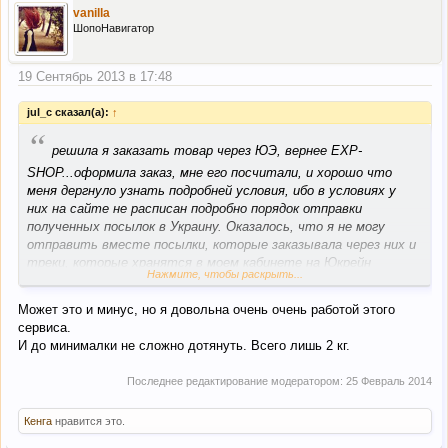
vanilla
ШопоНавигатор
19 Сентябрь 2013 в 17:48
jul_c сказал(а):
↑
“
решила я заказать товар через ЮЭ, вернее EXP-
SHOP...оформила заказ, мне его посчитали, и хорошо что
меня дергнуло узнать подробней условия, ибо в условиях у
них на сайте не расписан подробно порядок отправки
полученных посылок в Украину. Оказалось, что я не могу
отправить вместе посылки, которые заказывала через них и
треки, которые хранятся в моем кабинете на Юкрейн
Нажмите, чтобы раскрыть...
Экспресс..."мы не консолидируем посылки с ЮЭ" ответила
мне менеджер...а смысл тогда устанавливать для клиентов
Может это и минус, но я довольна очень очень работой этого
Ukraine Express комиссию 5%, а не 10%? и какой тогда резон
сервиса.
мне работать с этой компанией, если заказы, которые я
И до минималки не сложно дотянуть. Всего лишь 2 кг.
могу выкупить только с посредником, оформляются мной
достаточно редко и естественно зачастую не будут
Последнее редактирование модератором:
25 Февраль 2014
дотягивать до минимального веса для отправки в Украину....
отправляют они то все равно через Юкрейн Экспресс.
Кенга
нравится это.
мне кажется клиентам в таком случае легче пользоваться