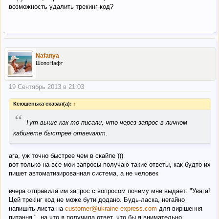
возможность удалить трекинг-код?
Nafanya
ШопоНафт
19 Сентябрь 2013 в 21:03
Ксюшенька сказал(а):
↑
“
Тут выше как-то писали, что через запрос в личном
кабинете быстрее отвечают.
ага, уж точно быстрее чем в скайпе )))
вот только на все мои запросы получаю такие ответы, как будто их
пишет автоматизированная система, а не человек
вчера отправила им запрос с вопросом почему мне выдает: "Увага!
Цей трекінг код не може бути додано. Будь-ласка, негайно
напишіть листа на
customer@ukraine-express.com
для вирішення
питання.", на что я получила ответ, что бы я внимательно