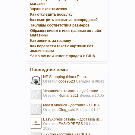
магазин
Украинская таможня
Как отследить посылку
Как смотреть закрытые распродажи?
Таблицы соответствия размеров
Образцы писем в иностранные он-лайн
магазины
Как звонить за границу
Как перевести текст с картинки без
знания языка
Sales tax или налог с продаж в США
Последние темы
NP Shopping (Нова Пошта...
Ответил
code9523
Сегодня, в 08:43
Украинская таможня в действии
Ответил
Roman2211
Вчера, в 10:05
Meest America - доставка из США
Ответил
Oleg_sale
Вчера, в 01:24
EasyXpress отзывы - доставка из...
Ответил
EASYXPRESS
28 Июль
2026
Днипро -доставка из США в...