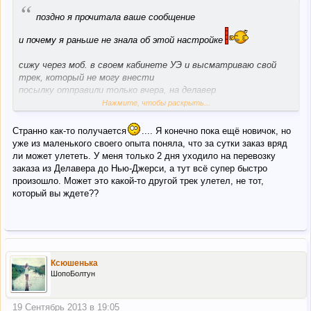
“
поздно я прочитала ваше сообщение
и почему я раньше не знала об этой настройке
сижу через моб. в своем кабинете УЭ и высматриваю свой
трек, который не могу внести
посылку отправили только вчера, на делавер
сморю, появилась посылка в отправленных с какой-то
Нажмите, чтобы раскрыть...
странной суммой к оплате, открываю детали и вижу, трек
которого нет в кабинете, но который я так жду, что бы
Странно как-то получается
.... Я конечно пока ещё новичок, но
поставить на него блокировку
уже из маленького своего опыта поняла, что за сутки заказ вряд
ли может улететь. У меня только 2 дня уходило на перевозку
товар отправили авиа, а надо море
заказа из Делавера до Нью-Джерси, а тут всё супер быстро
10кг+ еще посчитают 10%
произошло. Может это какой-то другой трек улетел, не тот,
слов нет
который вы ждете??
вот когда надо посылки по сша идут неделями и еще пару
дней их вносят в кабинеты и еще неделю могут паковать
а тут и суток не прошло а посылка уже улетела
Ксюшенька
ШопоБолтун
19 Сентябрь 2013 в 19:05