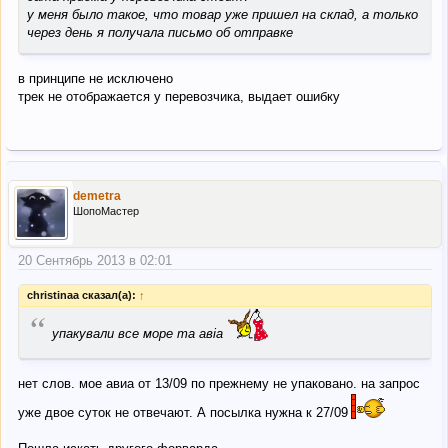
у меня было такое, что товар уже пришел на склад, а только
через день я получала письмо об отправке
в принципе не исключено
трек не отображается у перевозчика, выдает ошибку
demetra
ШопоМастер
20 Сентябрь 2013 в 02:01
christinaa сказал(а):
↑
“
упакували все море та авіа
нет слов. мое авиа от 13/09 по прежнему не упаковано. на запрос
уже двое суток не отвечают. А посылка нужна к 27/09