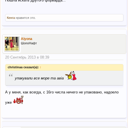
Пошла искать другого форварда...
Кенга
нравится это.
Alyona
ШопоНафт
20 Сентябрь 2013 в 08:39
christinaa сказал(а):
↑
“
упакували все море та авіа
А у меня, как всегда, с 16го числа ничего не упаковано, надоело
уже