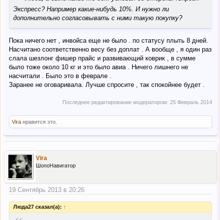
Экспресс? Например какие-нибудь 10%. И нужно ли
дополнительно согласовывать с ними такую покупку?
Пока ничего нет , инвойса еще не было . по статусу плыть 8 дней.
Насчитано соответственно весу без доплат . А вообще , я один раз
слала шезлонг фишер прайс и развивающий коврик , в сумме
было тоже около 10 кг и это было авиа . Ничего лишнего не
насчитали . Было это в феврале .
Заранее не оговаривала. Лучше спросите , так спокойнее будет .
Последнее редактирование модератором:
25 Февраль 2014
Vira
нравится это.
Vira
ШопоНавигатор
19 Сентябрь 2013 в 20:26
Люда27 сказал(а):
↑