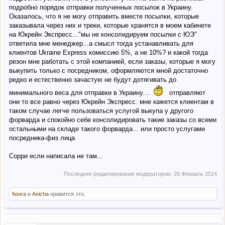
подробно порядок отправки полученных посылок в Украину.
Оказалось, что я не могу отправить вместе посылки, которые
заказывала через них и треки, которые хранятся в моем кабинете
на Юкрейн Экспресс..."мы не консолидируем посылки с ЮЭ"
ответила мне менеджер...а смысл тогда устанавливать для
клиентов Ukraine Express комиссию 5%, а не 10%? и какой тогда
резон мне работать с этой компанией, если заказы, которые я могу
выкупить только с посредником, оформляются мной достаточно
редко и естественно зачастую не будут дотягивать до
минимального веса для отправки в Украину....
отправляют
они то все равно через Юкрейн Экспресс. мне кажется клиентам в
таком случае легче пользоваться услугой выкупа у другого
форварда и спокойно себе консолидировать такие заказы со всеми
остальными на складе такого форварда... или просто услугами
посредника-физ лица
Сорри если написала не там...
Последнее редактирование модератором:
25 Февраль 2014
Кенга
и
Anicha
нравится это.