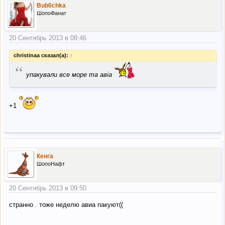
Bub0chka
ШопоФанат
20 Сентябрь 2013 в 08:46
christinaa сказал(а):
↑
“
упакували все море та авіа
+1
Кенга
ШопоНафт
20 Сентябрь 2013 в 09:50
странно . тоже неделю авиа пакуют((