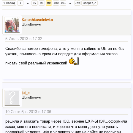
< Назад
1
←
97
98
99
100
101
→
365
Вперёд >
Katushkasolniwko
ШопоБолтун
5 Июль 2013 в 17:32
Спасибо за номер телефона, а то у меня в кабинете UE он не был
указан, пришлось в срочном порядке для оформления заказа
писать свой реальный украинский
jul_c
ШопоБолтун
19 Сентябрь 2013 в 17:36
решила я заказать товар через ЮЭ, вернее EXP-SHOP...оформила
заказ, мне его посчитали, и хорошо что меня дергнуло узнать
подробней условия, ибо в условиях у них на сайте не расписан