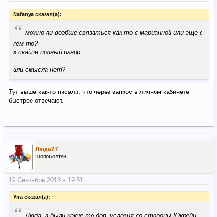
Nafanya сказал(а):
↑
“
можно ли вообще связаться как-то с марианной или еще с
кем-то?
в скайпе полный игнор
или смысла нет?
Тут выше как-то писали, что через запрос в личном кабинете
быстрее отвечают.
Люда27
ШопоБолтун
19 Сентябрь 2013 в 19:51
Vira сказал(а):
↑
“
Люда, а были какие-то доп. условия со стороны Юкрейн