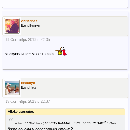
christinaa
ШопоБолтун
19 Сентябрь 2013 в 22:05
упакували все море та авіа
Nafanya
ШопоНафт
19 Сентябрь 2013 в 22:37
Alioko сказал(а):
↑
“
а он не мог отправить раньше, чем написал вам? какая
дата приема у перевозчика стоит?