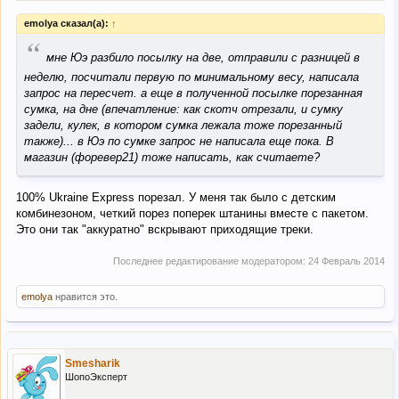
emolya сказал(а):
↑
“
мне Юэ разбило посылку на две, отправили с разницей в
неделю, посчитали первую по минимальному весу, написала
запрос на пересчет. а еще в полученной посылке порезанная
сумка, на дне (впечатление: как скотч отрезали, и сумку
задели, кулек, в котором сумка лежала тоже порезанный
также)... в Юэ по сумке запрос не написала еще пока. В
магазин (форевер21) тоже написать, как считаете?
100% Ukraine Express порезал. У меня так было с детским
комбинезоном, четкий порез поперек штанины вместе с пакетом.
Это они так "аккуратно" вскрывают приходящие треки.
Последнее редактирование модератором:
24 Февраль 2014
emolya
нравится это.
Smesharik
ШопоЭксперт