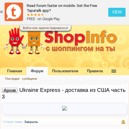
Read forum faster on mobile. Get the Free
Tapatalk app?
VIEW
FREE - on Google Play
Войти или зарегистрироваться
Главная
Форум
Пользователи
Правила
Последние сообщения
Главная
Форум
Наш форум
Архив
Ukraine Express - доставка из США часть
Архив
3
Статус темы:
Закрыта.