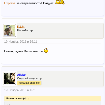
Express
за оперативность! Радует
K.L.N.
ШопоМастер
19 Ноябрь 2013 в 16:11
Power
, ждем Ваши хвасты
Alioko
Старший модератор
Команда ShopInfo
19 Ноябрь 2013 в 16:16
Power сказал(а):
↑