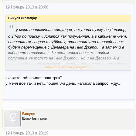
19 Ноябрь 2013 в 20:08
Викуся сказал(а):
↑
“
у меня аналогичная ситуация, покупала сумку на Делавер,
с 14-го по поиску числится как полученная, а в кабинете -нет,
написала им запрос в субботу, ответили что в понедельник
будет перемещение с Делавера на Нью Джерси , а затем и в
кабинете отразится. То есть через поиск мы видим
получение не только на Нью Джерси , но и на Делавер. А в
связи за большей загрузкой надеятся на сутки на пермещение
Нажмите, чтобы раскрыть...
с одного склада на другой видимо не стоит. Только что
проверила еще не появилась она в кабинете, надеюсь что
скажите, объявился ваш трек?
завтра все будет ок
у меня все так и нет...пошел 8-й день, написала запрос, жду..
Викуся
ШопоНавигатор
19 Ноябрь 2013 в 20:19