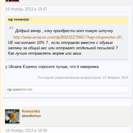
19 Ноябрь 2013 в 19:47
vjg сказал(а):
↑
“
Добрый вечер , хочу приобрести вот такую штучку
http://www.amazon.com/dp/B003ZZ7M6C/?tag=shoponotes-20
,
UE насчитает 10% ? , если отправлю вместе с обувью
заплачу за общий вес или отправят отдельной посылкой ?
Как лучше отправлять морем или авиа .
у Ukraine Express спросите лучше, что б наверняка
Последнее редактирование модератором:
24 Февраль 2014
vjg
нравится это.
Romashka
ШопоБолтун
19 Ноябрь 2013 в 19:56