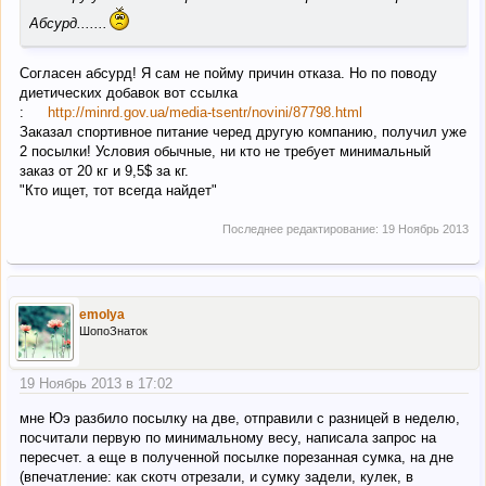
Абсурд.......
Согласен абсурд! Я сам не пойму причин отказа. Но по поводу
диетических добавок вот ссылка
:
http://minrd.gov.ua/media-tsentr/novini/87798.html
Заказал спортивное питание черед другую компанию, получил уже
2 посылки! Условия обычные, ни кто не требует минимальный
заказ от 20 кг и 9,5$ за кг.
"Кто ищет, тот всегда найдет"
Последнее редактирование:
19 Ноябрь 2013
emolya
ШопоЗнаток
19 Ноябрь 2013 в 17:02
мне Юэ разбило посылку на две, отправили с разницей в неделю,
посчитали первую по минимальному весу, написала запрос на
пересчет. а еще в полученной посылке порезанная сумка, на дне
(впечатление: как скотч отрезали, и сумку задели, кулек, в