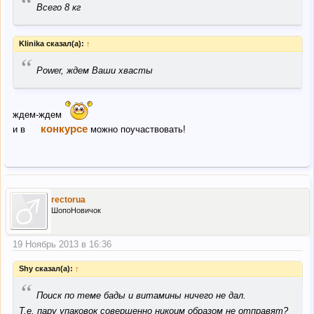
“
Всего 8 кг
Klinika сказал(а):
↑
“
Power, ждем Ваши хвасты
ждем-ждем
конкурсе
и в
можно поучаствовать!
rectorua
ШопоНовичок
19 Ноябрь 2013 в 16:36
Shy сказал(а):
↑
“
Поиск по теме бады и витамины ничего не дал.
Т.е. пару упаковок совершенно никоим образом не отправят?