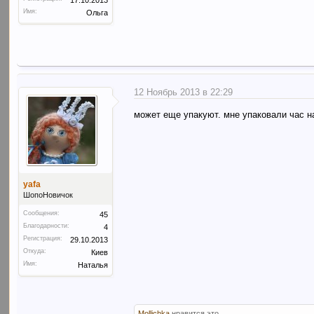
Имя:
Ольга
12 Ноябрь 2013 в 22:29
может еще упакуют. мне упаковали час н
yafa
ШопоНовичок
Сообщения:
45
Благодарности:
4
Регистрация:
29.10.2013
Откуда:
Киев
Имя:
Наталья
Mollichka
нравится это.