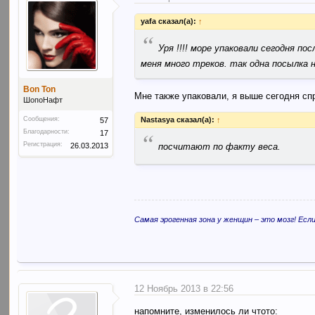
yafa сказал(а):
↑
“
Уря !!!! море упаковали сегодня по
меня много треков. так одна посылка н
Bon Ton
Мне также упаковали, я выше сегодня с
ШопоНафт
Сообщения:
Nastasya сказал(а):
↑
57
Благодарности:
“
17
Регистрация:
26.03.2013
посчитают по факту веса.
Самая эрогенная зона у женщин – это мозг! Ес
12 Ноябрь 2013 в 22:56
напомните, изменилось ли чтото: