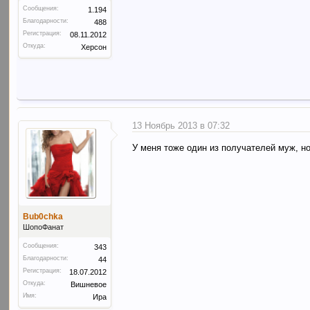
Сообщения:
1.194
Благодарности:
488
Регистрация:
08.11.2012
Откуда:
Херсон
13 Ноябрь 2013 в 07:32
У меня тоже один из получателей муж, н
Bub0chka
ШопоФанат
Сообщения:
343
Благодарности:
44
Регистрация:
18.07.2012
Откуда:
Вишневое
Имя:
Ира