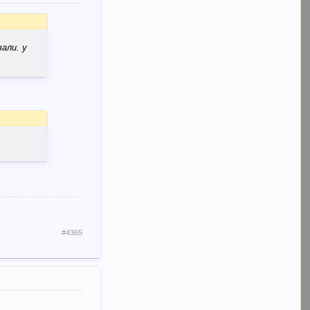
вали. у
#4365