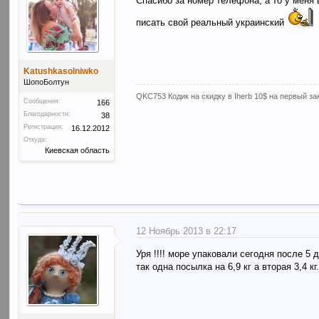
Спасибо за номер телефона, а то у меня
писать свой реальный украинский
Katushkasolniwko
ШопоБолтун
QKC753 Кодик на скидку в Iherb 10$ на первый за
Сообщения:
166
Благодарности:
38
Регистрация:
16.12.2012
Откуда:
Киевская область
12 Ноябрь 2013 в 22:17
Уря !!!! море упаковали сегодня после 5 
так одна посылка на 6,9 кг а вторая 3,4 