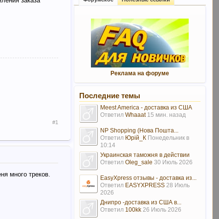
мления заказа
Реклама на форуме
Последние темы
Meest America - доставка из США
Ответил
Whaaat
15 мин. назад
#1
NP Shopping (Нова Пошта...
Ответил
Юрій_К
Понедельник в
10:14
Украинская таможня в действии
Ответил
Oleg_sale
30 Июль 2026
еня много треков.
EasyXpress отзывы - доставка из...
Ответил
EASYXPRESS
28 Июль
2026
Днипро -доставка из США в...
Ответил
100kk
26 Июль 2026