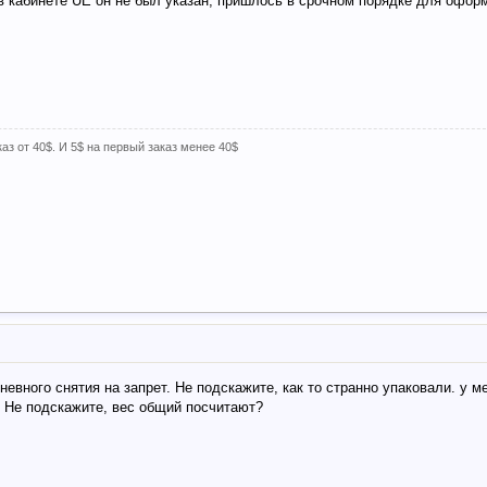
 в кабинете UE он не был указан, пришлось в срочном порядке для офор
каз от 40$. И 5$ на первый заказ менее 40$
дневного снятия на запрет. Не подскажите, как то странно упаковали. у м
кг. Не подскажите, вес общий посчитают?