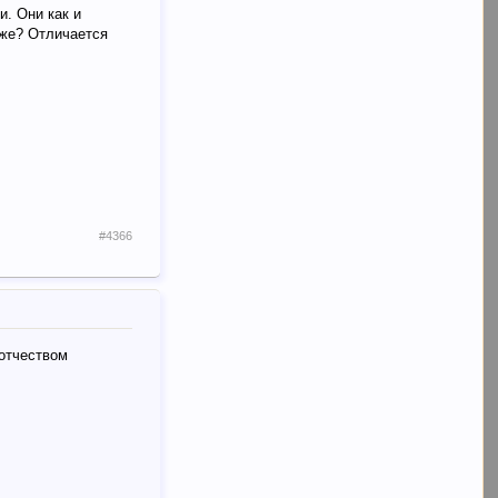
и. Они как и
еже? Отличается
#4366
 отчеством