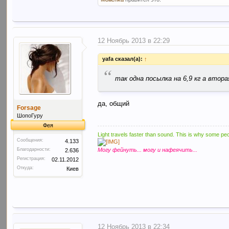
12 Ноябрь 2013 в 22:29
yafa сказал(а):
↑
“
так одна посылка на 6,9 кг а втор
да, общий
Forsage
ШопоГуру
Фея
Light travels faster than sound. This is why some peo
Сообщения:
4.133
Благодарности:
Могу фейнуть... могу и нафеячить...
2.636
Регистрация:
02.11.2012
Откуда:
Киев
12 Ноябрь 2013 в 22:34