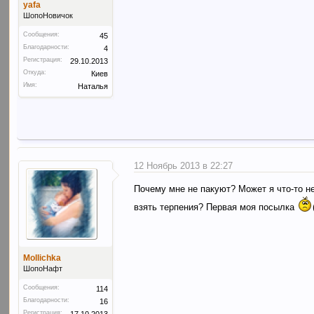
yafa
ШопоНовичок
Сообщения:
45
Благодарности:
4
Регистрация:
29.10.2013
Откуда:
Киев
Имя:
Наталья
12 Ноябрь 2013 в 22:27
Почему мне не пакуют? Может я что-то не
взять терпения? Первая моя посылка
Mollichka
ШопоНафт
Сообщения:
114
Благодарности:
16
Регистрация:
17.10.2013