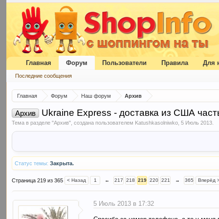
Главная
Форум
Пользователи
Правила
Для 
Последние сообщения
Главная
Форум
Наш форум
Архив
Ukraine Express - доставка из США част
Архив
Тема в разделе "
Архив
", создана пользователем
Katushkasolniwko
,
5 Июль 2013
.
Статус темы:
Закрыта.
Страница 219 из 365
< Назад
1
←
217
218
219
220
221
→
365
Вперёд 
5 Июль 2013 в 17:32