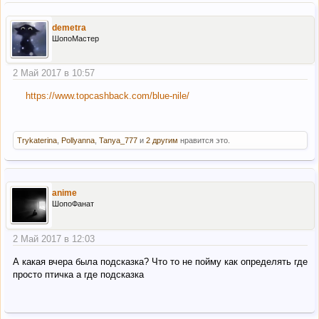
demetra
ШопоМастер
2 Май 2017 в 10:57
https://www.topcashback.com/blue-nile/
Trykaterina
,
Pollyanna
,
Tanya_777
и
2 другим
нравится это.
anime
ШопоФанат
2 Май 2017 в 12:03
А какая вчера была подсказка? Что то не пойму как определять где
просто птичка а где подсказка