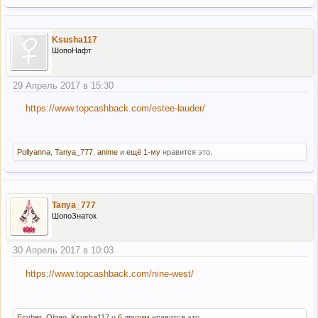
Ksusha117
ШопоНафт
29 Апрель 2017 в 15:30
https://www.topcashback.com/estee-lauder/
Pollyanna
,
Tanya_777
,
anime
и
ещё 1-му
нравится это.
Tanya_777
ШопоЗнаток
30 Апрель 2017 в 10:03
https://www.topcashback.com/nine-west/
Ecyber
,
Olgao
,
Ksusha117
и
6 другим
нравится это.