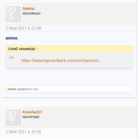
Selena
ШопоФанат
2 Май 2017 в 12:08
anime
,
LinaG сказал(а):
↑
“
https://www.topcashback.com/michael-kors
anime
нравится это.
Ksusha117
ШопоНафт
2 Май 2017 в 19:48