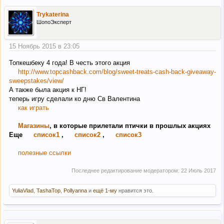
Trykaterina
ШопоЭксперт
15 Ноябрь 2015 в 23:05
Топкешбеку 4 года! В честь этого акция
http://www.topcashback.com/blog/sweet-treats-cash-back-giveaway-
sweepstakes/view/
А также была акция к НГ!
теперь игру сделали кo дню Св Валентина
как играть
Магазины
, в которые прилетали птички в прошлых акциях
Еще
список1
,
список2
,
список3
полезные ссылки
Последнее редактирование модератором:
22 Июль 2017
YuliaVlad
,
TashaTop
,
Pollyanna
и
ещё 1-му
нравится это.