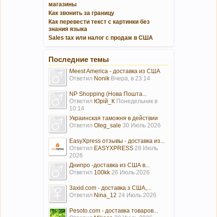
магазины
Как звонить за границу
Как перевести текст с картинки без
знания языка
Sales tax или налог с продаж в США
Последние темы
Meest America - доставка из США
Ответил
Nonik
Вчера, в 23:14
NP Shopping (Нова Пошта...
Ответил
Юрій_К
Понедельник в
10:14
Украинская таможня в действии
Ответил
Oleg_sale
30 Июль 2026
EasyXpress отзывы - доставка из...
Ответил
EASYXPRESS
28 Июль
2026
Днипро -доставка из США в...
Ответил
100kk
26 Июль 2026
3axid.com - доставка з США,...
Ответил
Nina_12
24 Июль 2026
Pesoto.com - доставка товаров...