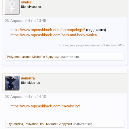
svetul
ШопоНовичок
29 Апрель 2017 в 13:49
https://www.topcashback.com/anthropologie/
(подсказка)
https://www.topcashback.com/bath-and-body-works/
Последнее редактирование:
29 Апрель 2017
Pollyanna
,
anime
,
Mishel"
и
6 другим
нравится это.
demetra
ШопоМастер
29 Апрель 2017 в 14:10
https://www.topcashback.com/travelocity/
Trykaterina
,
Pollyanna
,
пан Михал
и
2 другим
нравится это.