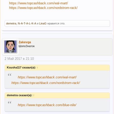
https://www.topcashback.com/wal-mart/
https://www.topcashback.com/nordstrom-rack/
demetra
,
N-A-T-A-L-K-A
и
LinaG
нравится это.
Zakevga
ШопоЗнаток
2 Май 2017 в 21:10
Ksusha117 сказал(а):
↑
“
https://www.topcashback.com/wal-mart/
https://www.topcashback.com/nordstrom-rack/
demetra сказал(а):
↑
“
https://www.topcashback.com/blue-nile/