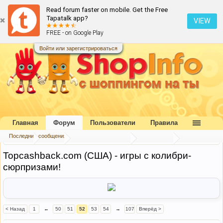
Read forum faster on mobile. Get the Free
Tapatalk app?
VIEW
FREE - on Google Play
Войти или зарегистрироваться
Главная
Форум
Пользователи
Правила
Последние сообщения
Главная
Форум
Букварь шопоголика
Экономим
Topcashback.com (США) - игры с колибри-
сюрпризами!
< Назад
1
←
50
51
52
53
54
→
107
Вперёд >