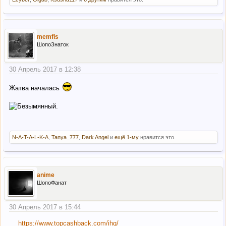
memfis
ШопоЗнаток
30 Апрель 2017 в 12:38
Жатва началась
N-A-T-A-L-K-A
,
Tanya_777
,
Dark Angel
и
ещё 1-му
нравится это.
anime
ШопоФанат
30 Апрель 2017 в 15:44
https://www.topcashback.com/ihg/