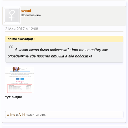
svetul
ШопоНовичок
2 Май 2017 в 12:08
anime сказал(а):
↑
“
А какая вчера была подсказка? Что то не пойму как
определять где просто птичка а где подсказка
тут видно
anime
и
AnKl
нравится это.