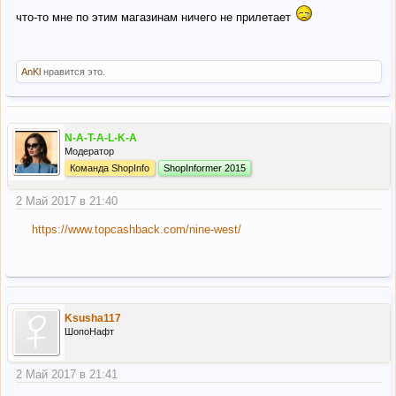
что-то мне по этим магазинам ничего не прилетает
AnKl
нравится это.
N-A-T-A-L-K-A
Модератор
Команда ShopInfo
ShopInformer 2015
2 Май 2017 в 21:40
https://www.topcashback.com/nine-west/
Ksusha117
ШопоНафт
2 Май 2017 в 21:41