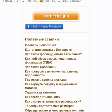
< Назад
1
←
50
51
52
53
54
→
107
Вперёд >
Регистрация
Войти через Facebook
Полезные ссылки
Словарь шопоголика
Карты для оплаты в Интернете
Что такое форвардинговая компания?
Краткий обзор самых популярных
форвардов (США)
Что такое Cashback?
Как проверить интернет-магазин на
подлинность
Где искать купоны и скидки
Как вернуть покупку в зарубежный
магазин
Украинская таможня
Как отследить посылку
Как смотреть закрытые распродажи?
Таблицы соответствия размеров
Образцы писем в иностранные он-лайн