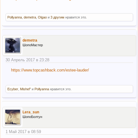
Pollyanna
,
demetra
,
Olgao
и
3 другим
нравится это.
demetra
ШопоМастер
30 Апрель 2017 в 23:28
https://www.topcashback.com/estee-lauder/
Ecyber
,
Mishel"
и
Pollyanna
нравится это.
Lera_sun
ШопоБолтун
1 Май 2017 в 08:59