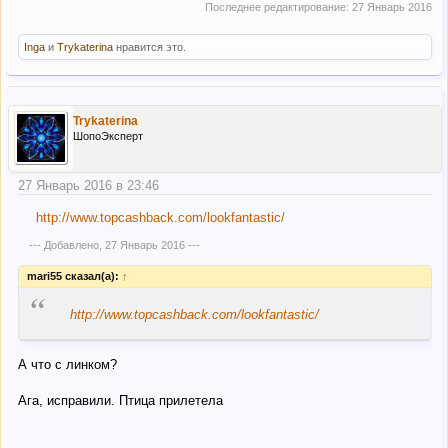
Последнее редактирование:
27 Январь 2016
Inga
и
Trykaterina
нравится это.
Trykaterina
ШопоЭксперт
27 Январь 2016 в 23:46
http://www.topcashback.com/lookfantastic/
--- Добавлено,
27 Январь 2016
---
mari55 сказал(а):
↑
“
http://www.topcashback.com/lookfantastic/
А что с линком?
Ага, исправили. Птица прилетела