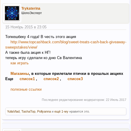
Trykaterina
ШопоЭксперт
15 Ноябрь 2015 в 23:05
Топкешбеку 4 года! В честь этого акция
http://www.topcashback.com/blog/sweet-treats-cash-back-giveaway-
sweepstakes/view/
А также была акция к НГ!
теперь игру сделали кo дню Св Валентина
как играть
Магазины
, в которые прилетали птички в прошлых акциях
Еще
список1
,
список2
,
список3
полезные ссылки
Последнее редактирование модератором:
22 Июль 2017
YuliaVlad
,
TashaTop
,
Pollyanna
и
ещё 1-му
нравится это.