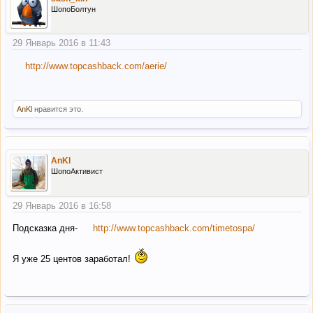
ШопоБолтун
29 Январь 2016 в 11:43
http://www.topcashback.com/aerie/
AnKl
нравится это.
AnKl
ШопоАктивист
29 Январь 2016 в 16:58
Подсказка дня-
http://www.topcashback.com/timetospa/
Я уже 25 центов заработал!