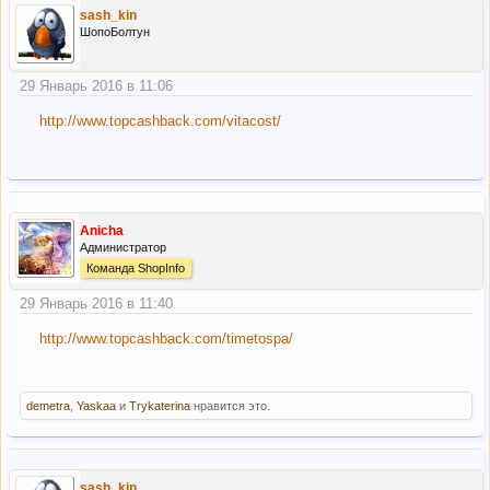
sash_kin
ШопоБолтун
29 Январь 2016 в 11:06
http://www.topcashback.com/vitacost/
Anicha
Администратор
Команда ShopInfo
29 Январь 2016 в 11:40
http://www.topcashback.com/timetospa/
demetra
,
Yaskaa
и
Trykaterina
нравится это.
sash_kin