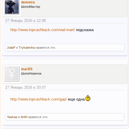
demetra
ШопоМастер
27 Январь 2016 в 12:08
http://www.topcashback.com/wal-mart/
подсказка
JuliaP
и
Trykaterina
нравится это.
mari55
ШопоНовичок
27 Январь 2016 в 20:07
http://www.topcashback.com/gap/
еще одна
Yaskaa
и
AnKl
нравится это.