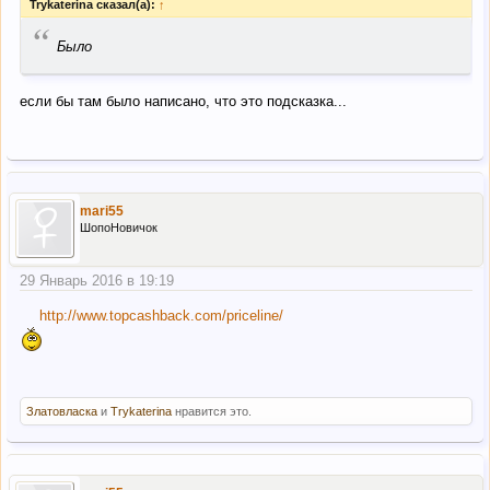
Trykaterina сказал(а):
↑
“
Было
если бы там было написано, что это подсказка...
mari55
ШопоНовичок
29 Январь 2016 в 19:19
http://www.topcashback.com/priceline/
Златовласка
и
Trykaterina
нравится это.