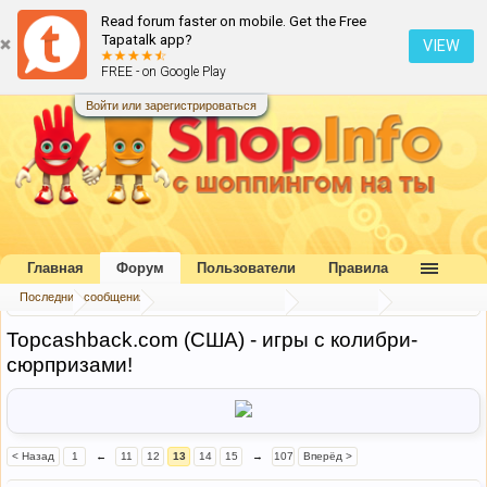
Read forum faster on mobile. Get the Free
Tapatalk app?
VIEW
FREE - on Google Play
Войти или зарегистрироваться
Главная
Форум
Пользователи
Правила
Последние сообщения
Главная
Форум
Букварь шопоголика
Экономим
Topcashback.com (США) - игры с колибри-
сюрпризами!
< Назад
1
←
11
12
13
14
15
→
107
Вперёд >