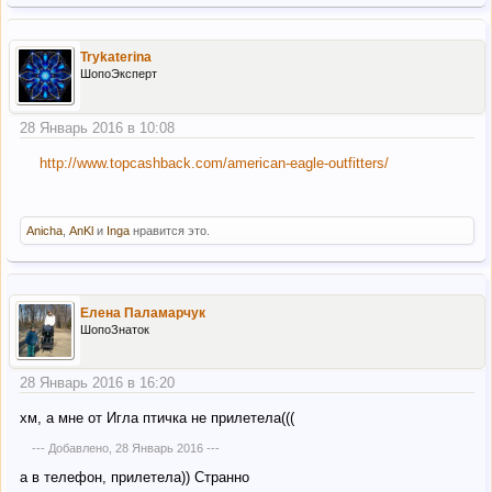
Trykaterina
ШопоЭксперт
28 Январь 2016 в 10:08
http://www.topcashback.com/american-eagle-outfitters/
Anicha
,
AnKl
и
Inga
нравится это.
Елена Паламарчук
ШопоЗнаток
28 Январь 2016 в 16:20
хм, а мне от Игла птичка не прилетела(((
--- Добавлено,
28 Январь 2016
---
а в телефон, прилетела)) Странно