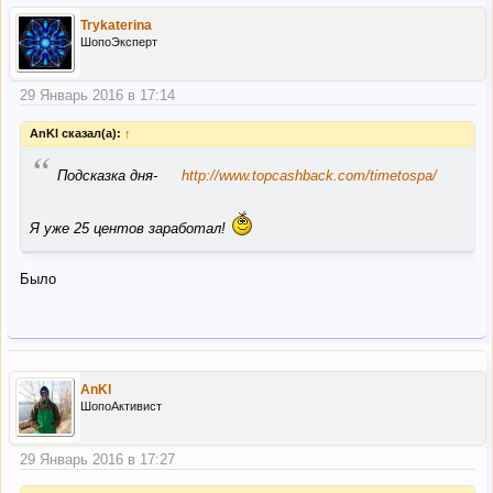
Trykaterina
ШопоЭксперт
29 Январь 2016 в 17:14
AnKl сказал(а):
↑
“
Подсказка дня-
http://www.topcashback.com/timetospa/
Я уже 25 центов заработал!
Было
AnKl
ШопоАктивист
29 Январь 2016 в 17:27