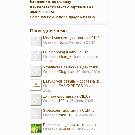
Как звонить за границу
Как перевести текст с картинки без
знания языка
Sales tax или налог с продаж в США
Последние темы
Meest America - доставка из США
Ответил
Nonik
Четверг в 23:14
NP Shopping (Нова Пошта...
Ответил
Юрій_К
Понедельник в
10:14
Украинская таможня в действии
Ответил
Oleg_sale
30 Июль 2026
EasyXpress отзывы - доставка из...
Ответил
EASYXPRESS
28 Июль
2026
Днипро -доставка из США в...
Ответил
100kk
26 Июль 2026
3axid.com - доставка з США,...
Ответил
Nina_12
24 Июль 2026
Pesoto.com - доставка товаров...
Ответил
Mikasa
20 Июль 2026