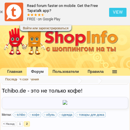
Read forum faster on mobile. Get the Free
Tapatalk app?
VIEW
FREE - on Google Play
Войти или зарегистрироваться
Главная
Форум
Пользователи
Правила
Последние сообщения
Форум
...
Каталог интернет-магазинов
Европа
Tchibo.de - это не только кофе!
Метки:
tchibo
кофе
обувь
одежда
товары для дома
< Назад
1
2