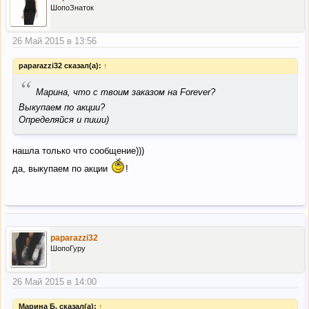
ШопоЗнаток
26 Май 2015 в 13:56
paparazzi32 сказал(а):
↑
“
Марина, что с твоим заказом на Forever?
Выкупаем по акции?
Определяйся и пиши)
нашла только что сообщение)))
да, выкупаем по акции
!
paparazzi32
ШопоГуру
26 Май 2015 в 14:00
Марина Б. сказал(а):
↑