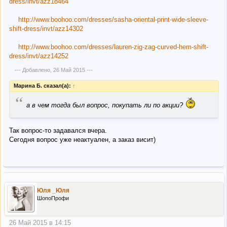
dress/invt/azz18464
http://www.boohoo.com/dresses/sasha-oriental-print-wide-sleeve-
shift-dress/invt/azz14302
http://www.boohoo.com/dresses/lauren-zig-zag-curved-hem-shift-
dress/invt/azz14252
--- Добавлено,
26 Май 2015
---
Марина Б. сказал(а):
↑
“
а в чем тогда был вопрос, покупать ли по акции?
Так вопрос-то задавался вчера.
Сегодня вопрос уже неактуален, а заказ висит)
Юля _Юля
ШопоПрофи
26 Май 2015 в 14:15