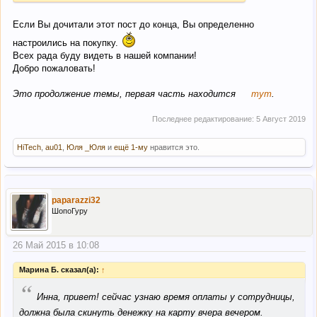
Если Вы дочитали этот пост до конца, Вы определенно
настроились на покупку.
Всех рада буду видеть в нашей компании!
Добро пожаловать!
Это продолжение темы, первая часть находится
тут
.
Последнее редактирование:
5 Август 2019
HiTech
,
au01
,
Юля _Юля
и
ещё 1-му
нравится это.
paparazzi32
ШопоГуру
26 Май 2015 в 10:08
Марина Б. сказал(а):
↑
“
Инна, привет! сейчас узнаю время оплаты у сотрудницы,
должна была скинуть денежку на карту вчера вечером.