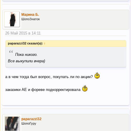
Марина Б.
ШопоЗнаток
26 Май 2015 в 14:11
paparazzi32 сказал(а):
↑
“
Пока никого.
Все выкупили вчера)
а в чем тогда был вопрос, покупать ли по акции?
заказики АЕ и фореве подкорректировала
paparazzi32
ШопоГуру