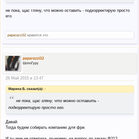
не пока, щас гляну, что можно оставить - подкорректирую просто
его.
paparazzi32
нравится это.
paparazzi32
ШопоГуру
26 Май 2015 в 13:47
Марина Б. сказал(а):
↑
“
не пока, щас гляну, что можно оставить -
подкорректирую просто его.
Давай.
Тогда будем собирать компанию для фри.
И ты мне не ответила, по-моему, на вопрос по заказу Ф21?