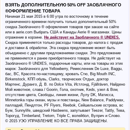
ВЗЯТЬ ДОПОЛНИТЕЛЬНУЮ 50% OFF ЗАОБЛАЧНОГО
®ОФОРМЛЕНИЕ ТОВАРА
Начиная 21 мая 2015 в 6:00 утра по восточному в течение
ограниченного времени получить только дополнительный 50%
скидка Заоблачного ® оформления товаров при заказе на сайте
или в aerie.com Выбрать США и Канады Aerie ® магазинах. Цены
отражение в корзине.
Не действует на Заоблачного
®
UNDIES.
Скидка применяется только расходы товаров, до налога с продаж
и доставки & обработки. Эта скидка предложение может быть
объединено с другими предложениями скидки. Это предложение
не применяется к ранее приобретенного товара. Не действует на
Заоблачного ® UNDIES, подарочные карты, или на товары из этих
марок: Заоблачного для Yellowberry, Ремесленник De Luxe, Baggu,
бас, BC, Красота по-настоящему, кровать Стю, Big Mouth INC,
Birkenstock, КПП обувь, Clarks, творческих Отдых, доктор
Мартенс, Дуранго, Д. В. по Dolce Vita, Истлэнд, Fjällräven, Найдено
Мой животное, слава / Goorin, Гола, охотник, Keds, узел & Bow,
отсутствие цвета, Свободы, линия жизни, Лулу DK, Матисса,
Minnetonka горы океан, музы и повстанцы, New Balance, Paddywax,
палладий, Пендлтон, PF Flyers, Reebok, Сейшельские острова, вс
Бум, Sunnylife, шведский Hasbeens, запутывает Teezer, Tattly, Тева,
Торогуд, Timberland, Tretorn, Triple C, волейбол, Вулрич и Слово.
© 2015 УЭО УПРАВЛЕНИЕ КО ВСЕ ПРАВА ЗАЩИЩЕНЫ.