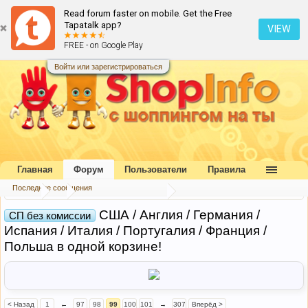
Read forum faster on mobile. Get the Free
Tapatalk app?
VIEW
FREE - on Google Play
Войти или зарегистрироваться
Главная
Форум
Пользователи
Правила
Последние сообщения
Форум
...
Совместные покупки
США / Англия / Германия /
СП без комиссии
Испания / Италия / Португалия / Франция /
Польша в одной корзине!
< Назад
1
←
97
98
99
100
101
→
307
Вперёд >