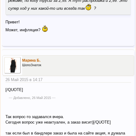
режиме, по коду трусы за 2,55. А тут распродажа и 2,99. Это
супер ход у них какой-то или всегда так
?
Привет!
Может, инфляция?
Марина Б.
ШопоЗнаток
26 Май 2015 в 14:17
[/QUOTE]
--- Добавлено,
26 Май 2015
---
Так вопрос-то задавался вчера.
Сегодня вопрос уже неактуален, а заказ висит)[/QUOTE]
так если был в бандлере заказ и была на сайте акция, я думала