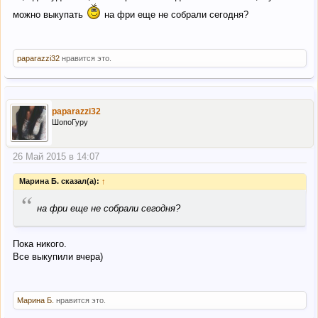
можно выкупать
на фри еще не собрали сегодня?
paparazzi32
нравится это.
paparazzi32
ШопоГуру
26 Май 2015 в 14:07
Марина Б. сказал(а):
↑
“
на фри еще не собрали сегодня?
Пока никого.
Все выкупили вчера)
Марина Б.
нравится это.