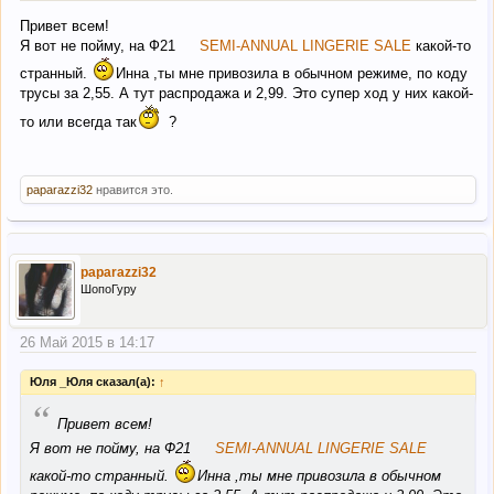
Привет всем!
Я вот не пойму, на Ф21
SEMI-ANNUAL LINGERIE SALE
какой-то
странный.
Инна ,ты мне привозила в обычном режиме, по коду
трусы за 2,55. А тут распродажа и 2,99. Это супер ход у них какой-
то или всегда так
?
paparazzi32
нравится это.
paparazzi32
ШопоГуру
26 Май 2015 в 14:17
Юля _Юля сказал(а):
↑
“
Привет всем!
Я вот не пойму, на Ф21
SEMI-ANNUAL LINGERIE SALE
какой-то странный.
Инна ,ты мне привозила в обычном