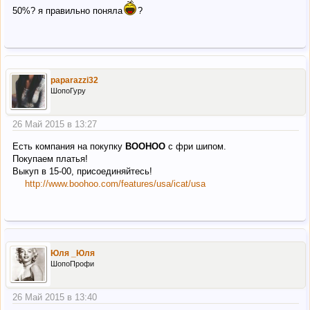
50%? я правильно поняла
?
paparazzi32
ШопоГуру
26 Май 2015 в 13:27
Есть компания на покупку
BOOHOO
c фри шипом.
Покупаем платья!
Выкуп в 15-00, присоединяйтесь!
http://www.boohoo.com/features/usa/icat/usa
Юля _Юля
ШопоПрофи
26 Май 2015 в 13:40