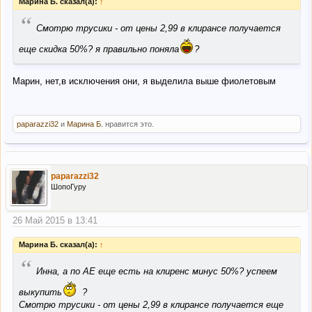
Марина Б. сказал(а):
↑
“
Смотрю трусики - от цены 2,99 в клирансе получается
еще скидка 50%? я правильно поняла
?
Марин, нет,в исключения они, я выделила выше фиолетовым
paparazzi32
и
Марина Б.
нравится это.
paparazzi32
ШопоГуру
26 Май 2015 в 13:41
Марина Б. сказал(а):
↑
“
Инна, а по АЕ еще есть на клиренс минус 50%? успеем
выкупить
?
Смотрю трусики - от цены 2,99 в клирансе получается еще