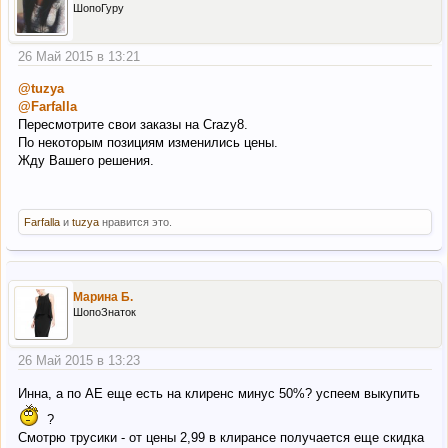
ШопоГуру
26 Май 2015 в 13:21
@tuzya
@Farfalla
Пересмотрите свои заказы на Crazy8.
По некоторым позициям изменились цены.
Жду Вашего решения.
Farfalla
и
tuzya
нравится это.
Марина Б.
ШопоЗнаток
26 Май 2015 в 13:23
Инна, а по АЕ еще есть на клиренс минус 50%? успеем выкупить
?
Смотрю трусики - от цены 2,99 в клирансе получается еще скидка