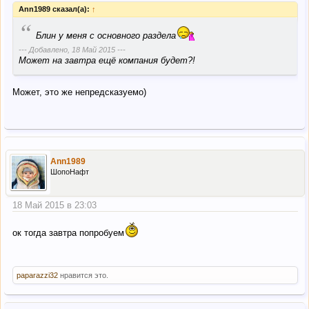
Ann1989 сказал(а):
↑
“
Блин у меня с основного раздела
--- Добавлено,
18 Май 2015
---
Может на завтра ещё компания будет?!
Может, это же непредсказуемо)
Ann1989
ШопоНафт
18 Май 2015 в 23:03
ок тогда завтра попробуем
paparazzi32
нравится это.