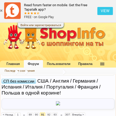
Read forum faster on mobile. Get the Free
Tapatalk app?
VIEW
FREE - on Google Play
Войти или зарегистрироваться
Главная
Форум
Пользователи
Правила
Последние сообщения
Форум
...
Совместные покупки
США / Англия / Германия /
СП без комиссии
Испания / Италия / Португалия / Франция /
Польша в одной корзине!
< Назад
1
←
89
90
91
92
93
→
307
Вперёд >