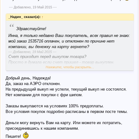
--- Добавлено,
19 Май 2015
---
_Надин_ сказал(а):
↑
“
Здравствуйте!
Инна, я только недавно Ваш покупатель, всех правил не знаю:
мой заказ 1535716 оплачен, и отклонен по причине нет
компании, вы денежку на карту вернете?
--- Добавлено,
19 Май 2015
---
Счет приходит перед выкупом товара?
Просто я думала если счет пришел - товар выкуплен.
Нажмите, чтобы раскрыть...
Сейчас на сайте есть нужный размер, вы Аэро уже не
покупаете?
Добрый день, Надежда!
Что-то я запуталась.
Да, заказ на АЭРО отклонен.
Доставку можно и море и авиа, что собирётся.
На предыдущий выкуп не успели, текущий выкуп не состоялся.
Нет компании для покупки с фри шипом.
Заказы выкупаются на условиях 100% предоплаты.
Все условия покупок подробно расписаны в первом посте темы.
Деньги могу вернуть Вам на карту. Или можете их потратить,
присоединившись к нашим компаниям.
Пишите!