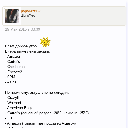
paparazzi32
ШопоГуру
19 Май 2015 в 08:39
Всем доброе утро!
Вчера выкуплены заказы:
- Amazon
- Carter's
- Gymboree
- Forever21
- 6PM
- Asics
По-прежнему, актуально на сегодня:
- Crazy8
- Walmart
- American Eagle
- Carter's (основной раздел -20%, клиренс -25%)
- E.L.F.
- Amazon (товары, где продавец Амазон)