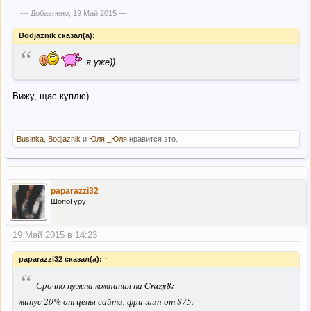
--- Добавлено,
19 Май 2015
---
Bodjaznik сказал(а):
↑
“
я уже))
Вижу, щас куплю)
Businka
,
Bodjaznik
и
Юля _Юля
нравится это.
paparazzi32
ШопоГуру
19 Май 2015 в 14:23
paparazzi32 сказал(а):
↑
“
Срочно нужна компания на
Crazy8:
минус 20% от цены сайта, фри шип от $75.