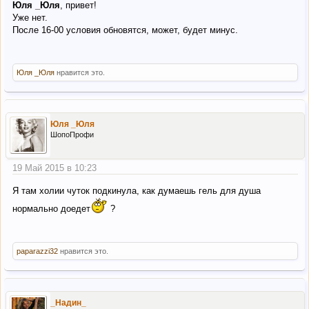
Юля _Юля
, привет!
Уже нет.
После 16-00 условия обновятся, может, будет минус.
Юля _Юля
нравится это.
Юля _Юля
ШопоПрофи
19 Май 2015 в 10:23
Я там холии чуток подкинула, как думаешь гель для душа
нормально доедет
?
paparazzi32
нравится это.
_Надин_