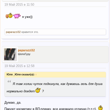
19 Май 2015 в 11:50
я уже))
paparazzi32
нравится это.
paparazzi32
ШопоГуру
19 Май 2015 в 12:58
Юля _Юля сказал(а):
↑
“
Я там холии чуток подкинула, как думаешь гель для душа
нормально доедет
?
Думаю, да.
Пакуют косметику в ВП-пленку, все доезжало отлично (т-т-т).