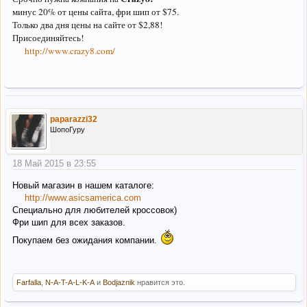
минус 20% от цены сайта, фри шип от $75.
Только два дня цены на сайте от $2,88!
Присоединяйтесь!
http://www.crazy8.com/
paparazzi32
ШопоГуру
18 Май 2015 в 23:55
Новый магазин в нашем каталоге:
http://www.asicsamerica.com
Специально для любителей кроссовок)
Фри шип для всех заказов.
Покупаем без ожидания компании.
Farfalla
,
N-A-T-A-L-K-A
и
Bodjaznik
нравится это.