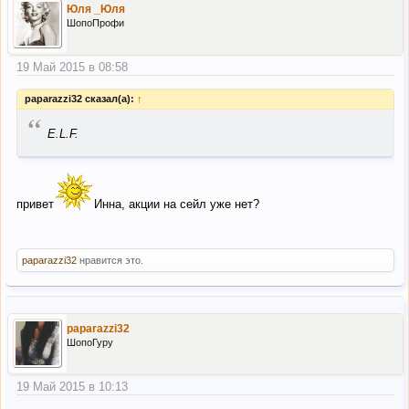
Юля _Юля
ШопоПрофи
19 Май 2015 в 08:58
paparazzi32 сказал(а):
↑
“
E.L.F.
привет
Инна, акции на сейл уже нет?
paparazzi32
нравится это.
paparazzi32
ШопоГуру
19 Май 2015 в 10:13