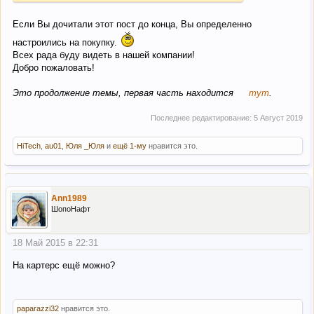
Если Вы дочитали этот пост до конца, Вы определенно
настроились на покупку.
Всех рада буду видеть в нашей компании!
Добро пожаловать!
Это продолжение темы, первая часть находится
тут
.
Последнее редактирование:
5 Август 2019
HiTech
,
au01
,
Юля _Юля
и
ещё 1-му
нравится это.
Ann1989
ШопоНафт
18 Май 2015 в 22:31
На картерс ещё можно?
paparazzi32
нравится это.