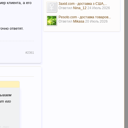
ер клиента, а его
3axid.com - доставка з США,...
Ответил
Nina_12
24 Июль 2026
Pesoto.com - доставка товаров...
Ответил
Mikasa
20 Июль 2026
очно ответят.
#2361
зываем
ит его
, они