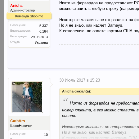
Никто из форвардов не предоставляет PO
Anicha
можно ставить в любую строку (например,
Администратор
Команда ShopInfo
Некоторые магазины не отправляют на фо
Но я не знаю, как насчет Barneys.
Сообщения:
5.337
К сожалению, по оплате картами США подс
Благодарности:
6.164
Регистрация:
29.03.2013
Откуда:
Украина
30 Июль 2017 в 15:23
Anicha сказал(а):
↑
“
Никто из форвардов не предостав
номер клиента, а его можно ставить в
писать.
CathArs
ШопоНовичок
Некоторые магазины не отправляют на
Но я не знаю, как насчет Barneys.
Сообщения:
10
К сожалению, по оплате картами США п