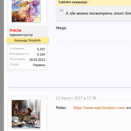
CathArs сказал(а):
↑
“
А где можно посмотреть этот блэ
Нигде.
Anicha
Администратор
Команда ShopInfo
Сообщения:
5.337
Благодарности:
6.164
Регистрация:
29.03.2013
Откуда:
Украина
12 Август 2017 в 17:38
Ребят,
https://www.watchstation.com/
кт