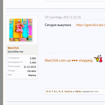
23 Сентябрь 2017 в 22:15
Сегодня выкупала
https://gear.blizzard
MarUSA
ШопоМастер
Сообщения:
3.892
MarUSA.com.ua ♥♥♥ shopping
Благодарности:
3.464
Регистрация:
11.12.2013
Откуда:
Ukraine
Имя:
Marina
N-A-T-A-L-K-A
,
Anicha
и
Alioko
нравится это.