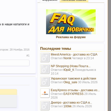
 в наши каталоги и
Реклама на форуме
Последние темы
атором:
28 Ноябрь 2016
Meest America - доставка из США
#1
Ответил
Nonik
Четверг в 23:14
NP Shopping (Нова Пошта...
Ответил
Юрій_К
Понедельник в
10:14
Украинская таможня в действии
Ответил
Oleg_sale
30 Июль 2026
EasyXpress отзывы - доставка из...
Ответил
EASYXPRESS
28 Июль
2026
Днипро -доставка из США в...
Ответил
100kk
26 Июль 2026