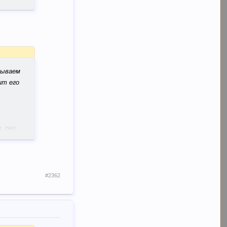
зываем
ит его
, они
#2362