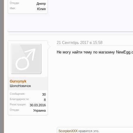
Откуда:
Днепр
Имя:
Юлия
21 Сентябрь 2017 в 15:58
Не могу найти тему по магазину NewEgg.
Gurvynyk
ШопоНовичок
Сообщения:
30
Благодарности:
8
Регистрация:
30.03.2016
Откуда:
Украина
ScorpionXXX
нравится это.