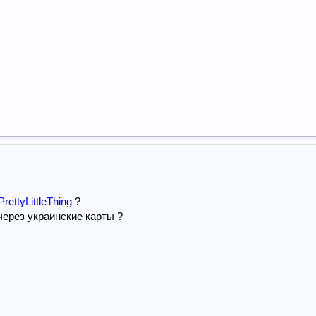
PrettyLittleThing
?
через украинские карты ?