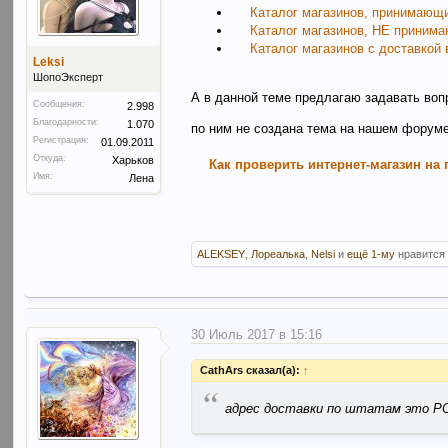
Каталог магазинов, принимающ
Каталог магазинов, НЕ приним
Каталог магазинов с доставкой 
Leksi
ШопоЭксперт
А в данной теме предлагаю задавать во
Сообщения:
2.998
Благодарности:
1.070
по ним не создана тема на нашем форум
Регистрация:
01.09.2011
Откуда:
Харьков
Как проверить интернет-магазин на
Имя:
Лена
ALEKSEY
,
Лореалька
,
Nelsi
и
ещё 1-му
нравится 
30 Июль 2017 в 15:16
CathArs сказал(а):
↑
“
адрес доставки по штатам это P