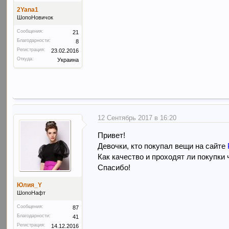
2Yana1
ШопоНовичок
Сообщения:
21
Благодарности:
8
Регистрация:
23.02.2016
Откуда:
Украина
12 Сентябрь 2017 в 16:20
Привет!
Девочки, кто покупал вещи на сайте
Как качество и проходят ли покупки 
Спасибо!
Юлия_Y
ШопоНафт
Сообщения:
87
Благодарности:
41
Регистрация:
14.12.2016