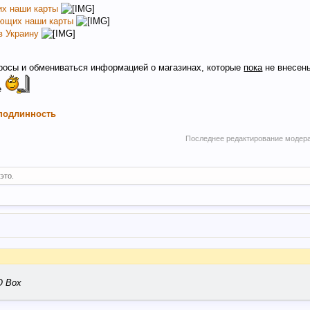
их наши карты
ающих наши карты
в Украину
просы и обмениваться информацией о магазинах, которые
пока
не внесены
е
 подлинность
Последнее редактирование модер
это.
O Box