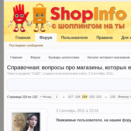
Главная
Форум
Пользователи
Правила
Для 
Последние сообщения
Главная
Форум
Букварь шопоголика
Каталог интернет-магазинов
Справочная: вопросы про магазины, которых е
Тема в разделе "
США
", создана пользователем
Leksi
,
3 Сентябрь 2011
.
Страница 119 из 132
< Назад
1
←
117
118
119
120
121
→
132
Вперёд 
3 Сентябрь 2011 в 23:01
Уважаемые пользователи, на нашем фору