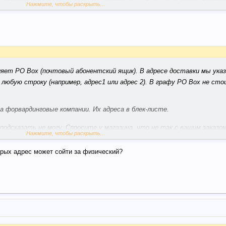
Нажмите, чтобы раскрыть...
ляет PO Box (почтовый абонентский ящик). В адресе доставки мы ука
 любую строку (например, адрес1 или адрес 2). В графу PO Box не сто
 форвардинговые компании. Их адреса в блек-листе.
одсказать не могу. Спросите у магазина, что не так с вашим заказом
Нажмите, чтобы раскрыть...
орых адрес может сойти за физический?