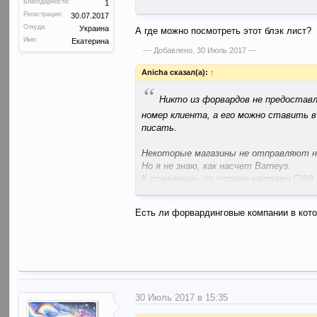
Благодарности:
1
точно ответят.
Регистрация:
30.07.2017
Откуда:
Украина
А где можно посмотреть этот блэк лист?
Имя:
Екатерина
--- Добавлено,
30 Июль 2017
---
Anicha сказал(а):
↑
“
Никто из форвардов не предостав
номер клиента, а его можно ставить в
писать.
Некоторые магазины не отправляют на
Но я не знаю, как насчет Barneys.
К сожалению, по оплате картами США п
точно ответят.
Есть ли форвардинговые компании в кот
30 Июль 2017 в 15:35