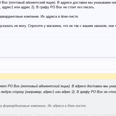
 Box (почтовый абонентский ящик). В адресе доставки мы указываем ном
 адрес1 или адрес 2). В графу PO Box не стоит его писать.
рвардинговые компании. Их адреса в блек-листе.
казать не могу. Спросите у магазина, что не так с вашим заказом, они т
ляет PO Box (почтовый абонентский ящик). В адресе доставки мы ука
 любую строку (например, адрес1 или адрес 2). В графу PO Box не сто
 форвардинговые компании. Их адреса в блек-листе.
одсказать не могу. Спросите у магазина, что не так с вашим заказом