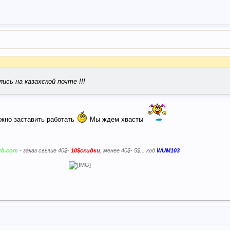
ись на казахской почте !!!
жно заставить работать
Мы ждем хвасты
erb.com
- заказ свыше 40$-
10$скидки
, менее 40$- 5$... код
WUM103