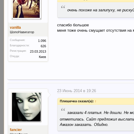
“
очень похоже на залипуху, не риск
спасибо большое
vanilla
меня тоже очень смущает отсутствия на 
ШопоНавигатор
Сообщения:
1.096
Благодарности:
626
Регистрация:
23.03.2013
Откуда:
Киев
23 Июнь 2014 в 19:26
Плюшечка сказал(а):
↑
“
заказали 4 платья. Не дошли. Не м
отметилась. Сайт предложил выслать 
Амазон заказать. Обидно.
fancier