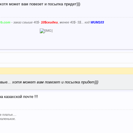
 хотя может вам повезет и посылка придет)))
erb.com
- заказ свыше 40$-
10$скидки
, менее 40$- 5$... код
WUM103
ивые... хотя может вам повезет и посылка придет)))
а казахской почте !!!
платье....
 маленькое.