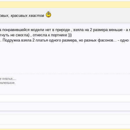
 новых, красивых хвастов
а понравившейся модели нет в природе , взяла на 2 размера меньше - а 
нуть не смогла) , отнесла к портнихе )))
 Подружка взяла 2 платья одного размера, но разных фасонов... - одно 
платье....
 маленькое.