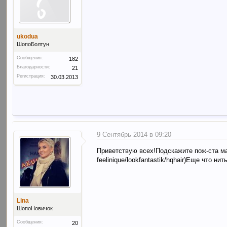
ukodua
ШопоБолтун
Сообщения:
182
Благодарности:
21
Регистрация:
30.03.2013
9 Сентябрь 2014 в 09:20
Приветствую вcех!Подскажите пож-ста ма
feelinique/lookfantastik/hqhair)Еще что н
Lina
ШопоНовичок
Сообщения:
20