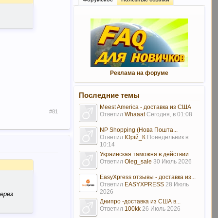
Реклама на форуме
Последние темы
Meest America - доставка из США
#81
Ответил
Whaaat
Сегодня, в 01:08
NP Shopping (Нова Пошта...
Ответил
Юрій_К
Понедельник в
10:14
Украинская таможня в действии
Ответил
Oleg_sale
30 Июль 2026
EasyXpress отзывы - доставка из...
Ответил
EASYXPRESS
28 Июль
2026
ерез
Днипро -доставка из США в...
Ответил
100kk
26 Июль 2026