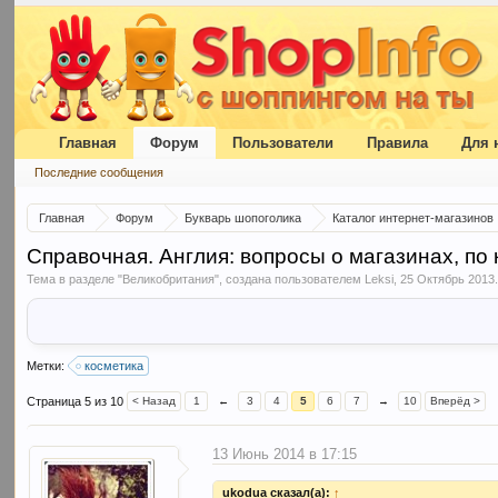
Главная
Форум
Пользователи
Правила
Для 
Последние сообщения
Главная
Форум
Букварь шопоголика
Каталог интернет-магазинов
Справочная. Англия: вопросы о магазинах, по
Тема в разделе "
Великобритания
", создана пользователем
Leksi
,
25 Октябрь 2013
Метки:
косметика
Страница 5 из 10
< Назад
1
←
3
4
5
6
7
→
10
Вперёд >
13 Июнь 2014 в 17:15
ukodua сказал(а):
↑