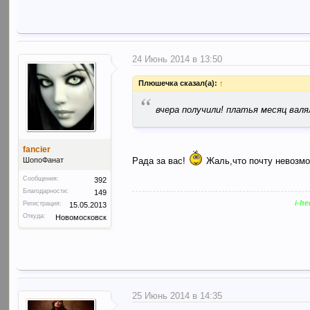
24 Июнь 2014 в 13:50
Плюшечка сказал(а):
↑
“
вчера получили! платья месяц валял
fancier
Рада за вас!
Жаль,что почту невозмо
ШопоФанат
Сообщения:
392
Благодарности:
149
i-h
Регистрация:
15.05.2013
Откуда:
Новомосковск
25 Июнь 2014 в 14:35