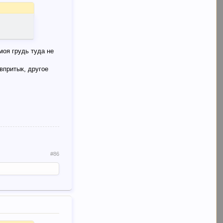
моя грудь туда не
впритык, другое
#86