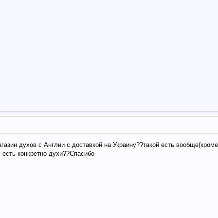
газин духов с Англии с доставкой на Украину??такой есть вообще(кром
ить есть конкретно духи??Спасибо