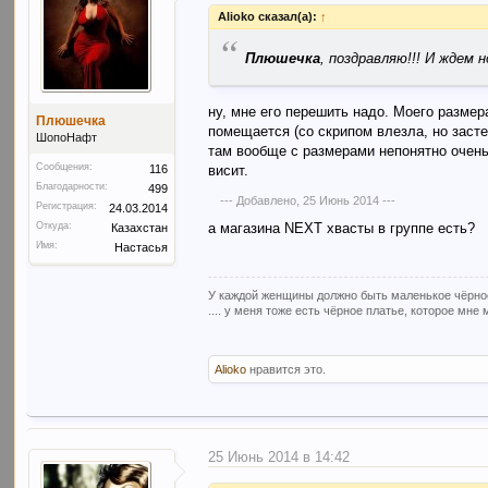
Alioko сказал(а):
↑
“
Плюшечка
, поздравляю!!! И ждем
ну, мне его перешить надо. Моего размер
Плюшечка
помещается (со скрипом влезла, но застег
ШопоНафт
там вообще с размерами непонятно очень.
Сообщения:
116
висит.
Благодарности:
499
--- Добавлено,
25 Июнь 2014
---
Регистрация:
24.03.2014
Откуда:
а магазина NEXT хвасты в группе есть?
Казахстан
Имя:
Настасья
У каждой женщины должно быть маленькое чёрное 
.... у меня тоже есть чёрное платье, которое мне
Alioko
нравится это.
25 Июнь 2014 в 14:42