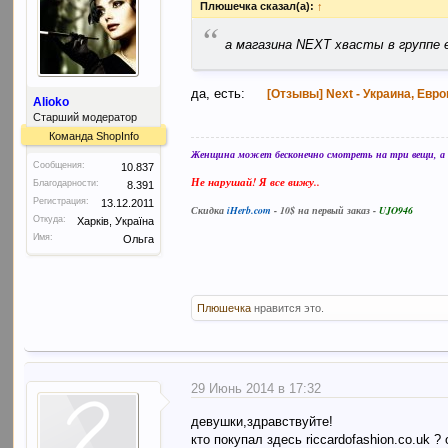
Плюшечка сказал(а):
↑
“
а магазина NEXT хвасты в группе
да, есть:
[Отзывы] Next - Украина, Евро
Alioko
Старший модератор
Команда ShopInfo
Женщина может бесконечно смотреть на три вещи, а в
Сообщения:
10.837
Не нарушай! Я все вижу..
Благодарности:
8.391
Регистрация:
13.12.2011
Скидка
iHerb.com
- 10$ на первый заказ -
UJO946
Откуда:
Харків, Україна
Имя:
Ольга
Плюшечка
нравится это.
29 Июнь 2014 в 17:32
девушки,здравствуйте!
кто покупал здесь riccardofashion.co.uk 