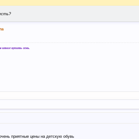
 есть?
па
 итоге купить семь.
? очень приятные цены на детскую обувь