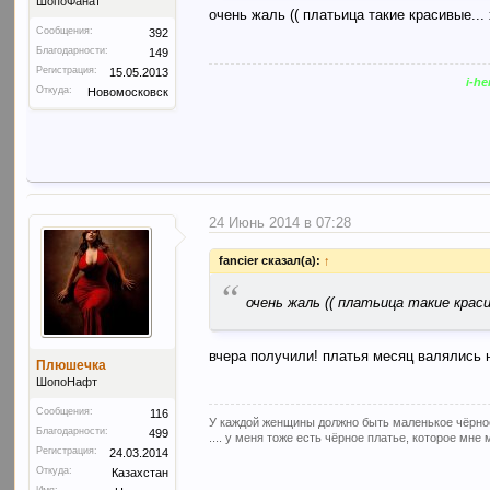
ШопоФанат
очень жаль (( платьица такие красивые...
Сообщения:
392
Благодарности:
149
Регистрация:
15.05.2013
i-h
Откуда:
Новомосковск
24 Июнь 2014 в 07:28
fancier сказал(а):
↑
“
очень жаль (( платьица такие крас
вчера получили! платья месяц валялись н
Плюшечка
ШопоНафт
Сообщения:
116
У каждой женщины должно быть маленькое чёрное 
Благодарности:
499
.... у меня тоже есть чёрное платье, которое мне
Регистрация:
24.03.2014
Откуда:
Казахстан