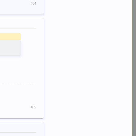
#84
#85