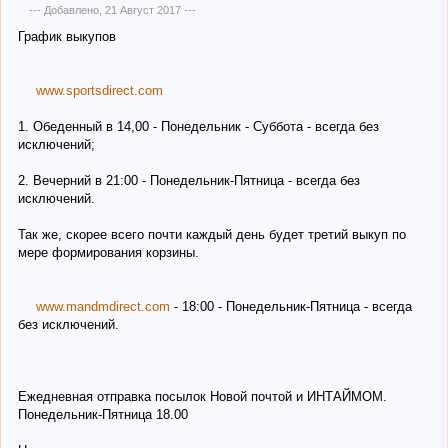
--- Добавлено,
21 Август 2017
---
- Никаких доплат за шип;
График выкупов
- Никаких ограничений по количеству, суммам и объемам;
www.sportsdirect.com
- Возможность возврата товара спортдиректу;
1. Обеденный в 14,00 - Понедельник - Суббота - всегда без
- Более 5000 тысяч доставленных заказов менее чем за год,
исключений;
только через Бандлер.
2. Вечерний в 21:00 - Понедельник-Пятница - всегда без
Приятных Вам заказов!
исключений.
Так же, скорее всего почти каждый день будет третий выкуп по
мере формирования корзины.
www.mandmdirect.com
- 18:00 - Понедельник-Пятница - всегда
без исключений.
Ежедневная отправка посылок Новой почтой и ИНТАЙМОМ.
Понедельник-Пятница 18.00