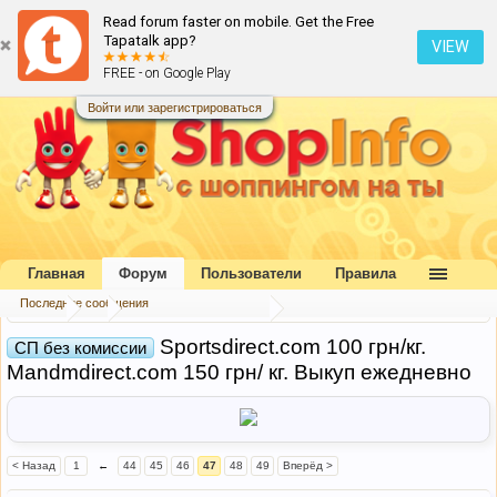
Read forum faster on mobile. Get the Free
Tapatalk app?
VIEW
FREE - on Google Play
Войти или зарегистрироваться
Главная
Форум
Пользователи
Правила
Последние сообщения
Форум
...
Совместные покупки
Sportsdirect.com 100 грн/кг.
СП без комиссии
Mandmdirect.com 150 грн/ кг. Выкуп ежедневно
< Назад
1
←
44
45
46
47
48
49
Вперёд >