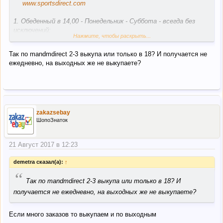
www.sportsdirect.com
1. Обеденный в 14,00 - Понедельник - Суббота - всегда без
исключений;
Нажмите, чтобы раскрыть...
2. Вечерний в 21:00 - Понедельник-Пятница - всегда без
Так по mandmdirect 2-3 выкупа или только в 18? И получается не
исключений.
ежедневно, на выходных же не выкупаете?
Так же, скорее всего почти каждый день будет третий выкуп
по мере формирования корзины.
www.mandmdirect.com
- 18:00 - Понедельник-Пятница -
zakazsebay
всегда без исключений.
ШопоЗнаток
21 Август 2017 в 12:23
Ежедневная отправка посылок Новой почтой и ИНТАЙМОМ.
demetra сказал(а):
↑
Понедельник-Пятница 18.00
“
Так по mandmdirect 2-3 выкупа или только в 18? И
Напоминаем, что у нас:
получается не ежедневно, на выходных же не выкупаете?
-
Ежедневно 2-3 выкупа;
Если много заказов то выкупаем и по выходным
- Самые дешевые тарифы;