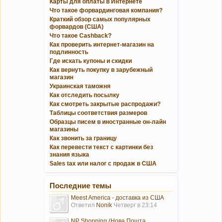
Карты для оплаты в Интернете
Что такое форвардинговая компания?
Краткий обзор самых популярных
форвардов (США)
Что такое Cashback?
Как проверить интернет-магазин на
подлинность
Где искать купоны и скидки
Как вернуть покупку в зарубежный
магазин
Украинская таможня
Как отследить посылку
Как смотреть закрытые распродажи?
Таблицы соответствия размеров
Образцы писем в иностранные он-лайн
магазины
Как звонить за границу
Как перевести текст с картинки без
знания языка
Sales tax или налог с продаж в США
Последние темы
Meest America - доставка из США
Ответил
Nonik
Четверг в 23:14
NP Shopping (Нова Пошта...