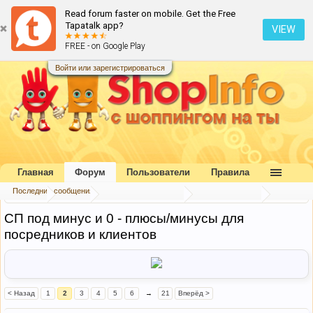
Read forum faster on mobile. Get the Free
Tapatalk app?
VIEW
FREE - on Google Play
Войти или зарегистрироваться
Главная
Форум
Пользователи
Правила
Последние сообщения
Главная
Форум
Коллективный разум
Обмен опытом
СП под минус и 0 - плюсы/минусы для
посредников и клиентов
< Назад
1
2
3
4
5
6
→
21
Вперёд >