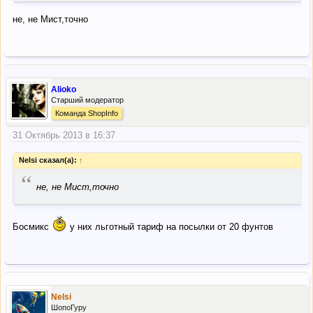
не, не Мист,точно
Alioko
Старший модератор
Команда ShopInfo
31 Октябрь 2013 в 16:37
Nelsi сказал(а):
↑
“
не, не Мист,точно
Босмикс
у них льготный тариф на посылки от 20 фунтов
Nelsi
ШопоГуру