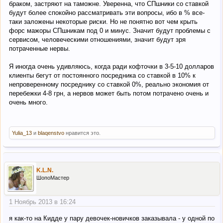
браком, застряют на таможне. Уверенна, что СПшники со ставкой
будут более спокойно рассматривать эти вопросы, ибо в % все-
таки заложены некоторые риски. Но не понятно вот чем крыть
форс мажоры СПшникам под 0 и минус. Значит будут проблемы с
сервисом, человеческими отношениями, значит будут зря
потраченные нервы.
Я иногда очень удивляюсь, когда ради кофточки в 3-5-10 долларов
клиенты бегут от постоянного посредника со ставкой в 10% к
непроверенному посреднику со ставкой 0%, реально экономия от
перебежки 4-8 грн, а нервов может быть потом потрачено очень и
очень много.
Yulia_13
и
blaqenstvo
нравится это.
K.L.N.
ШопоМастер
1 Ноябрь 2013 в 16:24
я как-то на Кидде у пару девочек-новичков заказывала - у одной по