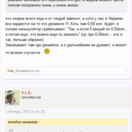
потом потрачено очень и очень много.
это скорее всего еще и от людей зависит, а хотя у нас в Украине,
все кидаются на то что дешевле !!! Хоть там 0,50 коп. будет, в
голове калькулятор срабатывает: "Так, а если 5 вещей по 0,50коп.,
а потом еще, это можно еще-то заказать" (ну про 0,50коп. - это я
так, больше образно).
Заказывают там где дешевле, а о дальнейшем не думают, а может
то всякое случится
Yulia_13
нравится это.
K.L.N.
ШопоМастер
1 Ноябрь 2013 в 16:33
monZter сказал(а):
↑
“