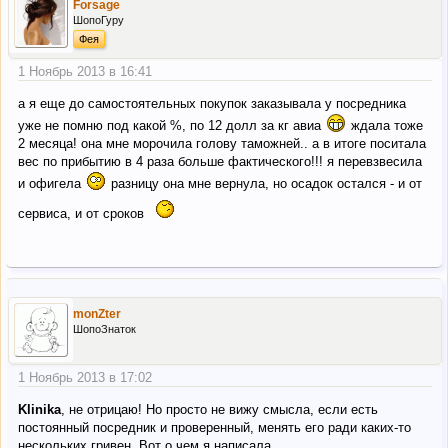
Forsage
ШопоГуру
Фея
1 Ноябрь 2013 в 16:41
а я еще до самостоятельных покупок заказывала у посредника
уже не помню под какой %, по 12 долл за кг авиа
ждала тоже
2 месяца! она мне морочила голову таможней.. а в итоге поситала
вес по прибытию в 4 раза больше фактического!!! я перевзвесила
и офигела
разницу она мне вернула, но осадок остался - и от
сервиса, и от сроков
monZter
ШопоЗнаток
1 Ноябрь 2013 в 17:02
Klinika
, не отрицаю! Но просто не вижу смысла, если есть
постоянный посредник и проверенный, менять его ради каких-то
нескольких гривен. Вот о чем я написала.