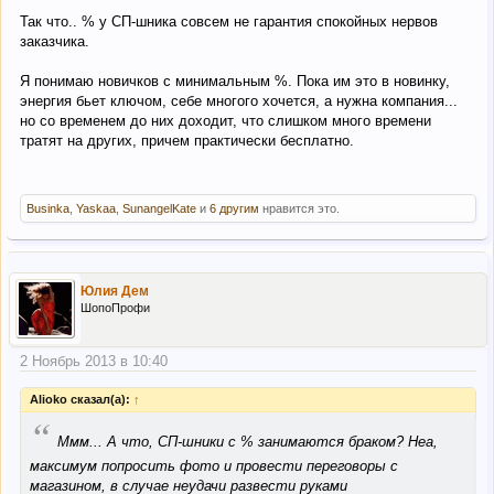
Так что.. % у СП-шника совсем не гарантия спокойных нервов
заказчика.
Я понимаю новичков с минимальным %. Пока им это в новинку,
энергия бьет ключом, себе многого хочется, а нужна компания...
но со временем до них доходит, что слишком много времени
тратят на других, причем практически бесплатно.
Businka
,
Yaskaa
,
SunangelKate
и
6 другим
нравится это.
Юлия Дем
ШопоПрофи
2 Ноябрь 2013 в 10:40
Alioko сказал(а):
↑
“
Ммм... А что, СП-шники с % занимаются браком? Неа,
максимум попросить фото и провести переговоры с
магазином, в случае неудачи развести руками