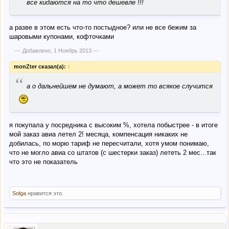
все кидаются на то что дешевле !!!
а разве в этом есть что-то постыдное? или не все бежим за
шаровыми купонами, кофточками
--- Добавлено,
1 Ноябрь 2013
---
monZter сказал(а):
↑
“
а о дальнейшем не думают, а может то всякое случится
я покупала у посредника с высоким %, хотела побыстрее - в итоге
мой заказ авиа летел 2! месяца, компенсация никаких не
добилась, по морю тариф не пересчитали, хотя умом понимаю,
что не могло авиа со штатов (с шестерки заказ) лететь 2 мес...так
что это не показатель
Solga
нравится это.