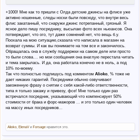
+1000! Мне как то пришли с Олда детские джинсы на флисе уже
активно ношенные, следы носки были повсюду, что внутри весь
флис закатанный, что снаружи джинс потрепанный, грязный. Я
ясное дело пишу посреднику, высылаю фото всех ньюансов. Она
потверждает, что ого, тут даже сомнений нет, что вещь б.у.
Поохала на мою ситуацию,сказала что написала в магазин на
возврат суммы. И как вы понимаете на том все и закончилось.
Обращалась она в службу поддержки на самом деле или просто
то были слова.... но мои сообщения она внаглую перестала читать
и тема закрылась. И да, она работала конечно не в ноль, а под
10% по-моему.
Так что полностью подпишусь под комментом
Alioko
, % тоже не
дает никаких гарантий. Посредники обычно озвучивают
заезженную фразу о снятии с себя какой-либо ответственности,
типа я только закажу и привезу, фсе! Мне только один раз
встречался посредник, указывающий что компенсирует 50%
стоимости от брака и форс-мажоров ... и это только один человек
на массу иных посредников...
Alioko
,
ElenaV
и
Forsage
нравится это.