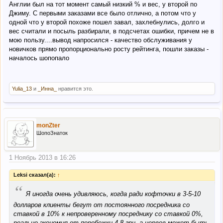
Англии был на тот момент самый низкий % и вес, у второй по
Джиму. С первыми заказами все было отлично, а потом что у
одной что у второй похоже пошел завал, захлебнулись, долго и
вес считали и посыль разбирали, в подсчетах ошибки, причем не в
мою пользу....вывод напросился - качество обслуживания у
новичков прямо пропорционально росту рейтинга, пошли заказы -
началось шопопало
Yulia_13
и
_Инна_
нравится это.
monZter
ШопоЗнаток
1 Ноябрь 2013 в 16:26
Leksi сказал(а):
↑
“
Я иногда очень удивляюсь, когда ради кофточки в 3-5-10
долларов клиенты бегут от постоянного посредника со
ставкой в 10% к непроверенному посреднику со ставкой 0%,
реально экономия от перебежки 4-8 грн, а нервов может быть