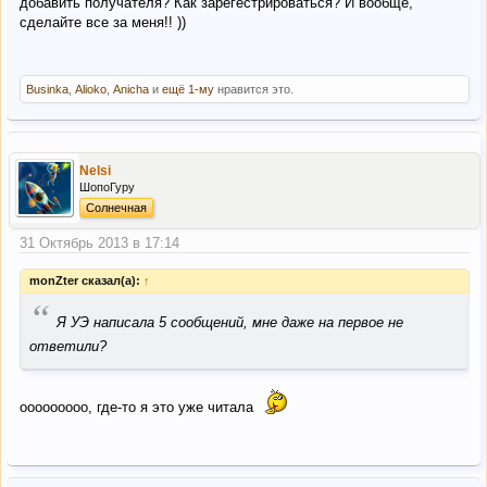
добавить получателя? Как зарегестрироваться? И вообще,
сделайте все за меня!! ))
Businka
,
Alioko
,
Anicha
и
ещё 1-му
нравится это.
Nelsi
ШопоГуру
Солнечная
31 Октябрь 2013 в 17:14
monZter сказал(а):
↑
“
Я УЭ написала 5 сообщений, мне даже на первое не
ответили?
ооооооооо, где-то я это уже читала