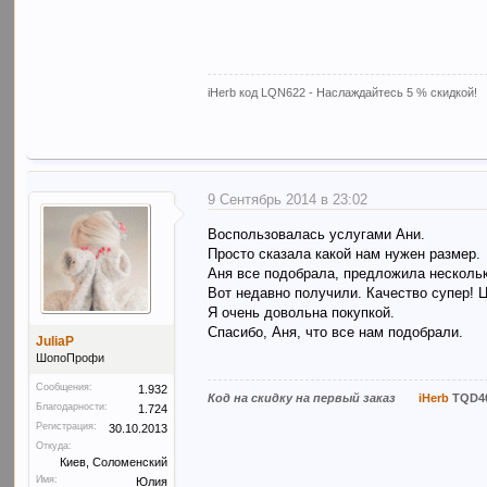
iHerb код LQN622 - Наслаждайтесь 5 % скидкой!
9 Сентябрь 2014 в 23:02
Воспользовалась услугами Ани.
Просто сказала какой нам нужен размер.
Аня все подобрала, предложила несколь
Вот недавно получили. Качество супер! 
Я очень довольна покупкой.
Спасибо, Аня, что все нам подобрали.
JuliaP
ШопоПрофи
Сообщения:
1.932
Код на скидку на первый заказ
iHerb
TQD4
Благодарности:
1.724
Регистрация:
30.10.2013
Откуда:
Киев, Соломенский
Имя:
Юлия