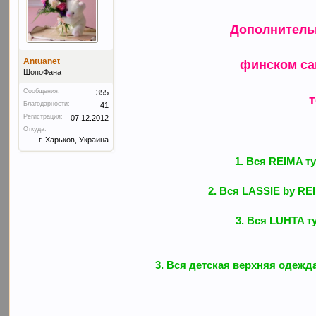
Дополнитель
Antuanet
финском сай
ШопоФанат
Сообщения:
355
т
Благодарности:
41
Регистрация:
07.12.2012
Откуда:
г. Харьков, Украина
1. Вся REIMA ту
2. Вся LASSIE by REI
3. Вся LUHTA ту
3. Вся детская верхняя одежда 