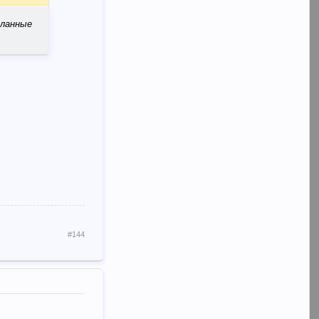
сланные
#144