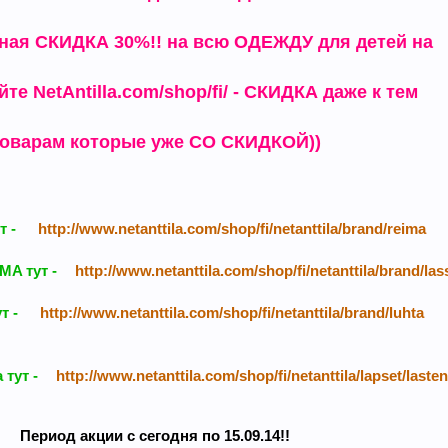
ная СКИДКА 30%!! на всю ОДЕЖДУ для детей на
те NetAntilla.com/shop/fi/ - СКИДКА даже к тем
оварам которые уже СО СКИДКОЙ))
т -
http://www.netanttila.com/shop/fi/netanttila/brand/reima
MA тут -
http://www.netanttila.com/shop/fi/netanttila/brand/las
т -
http://www.netanttila.com/shop/fi/netanttila/brand/luhta
тут -
http://www.netanttila.com/shop/fi/netanttila/lapset/laste
Период акции с сегодня по 15.09.14!!