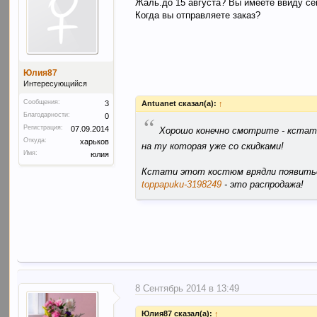
Жаль.до 15 августа? Вы имеете ввиду се
Когда вы отправляете заказ?
Юлия87
Интересующийся
Сообщения:
Antuanet сказал(а):
↑
3
Благодарности:
“
0
Регистрация:
07.09.2014
Хорошо конечно смотрите - кстати
Откуда:
харьков
на ту которая уже со скидками!
Имя:
юлия
Кстати этот костюм врядли появитьс
toppapuku-3198249
- это распродажа!
8 Сентябрь 2014 в 13:49
Юлия87 сказал(а):
↑