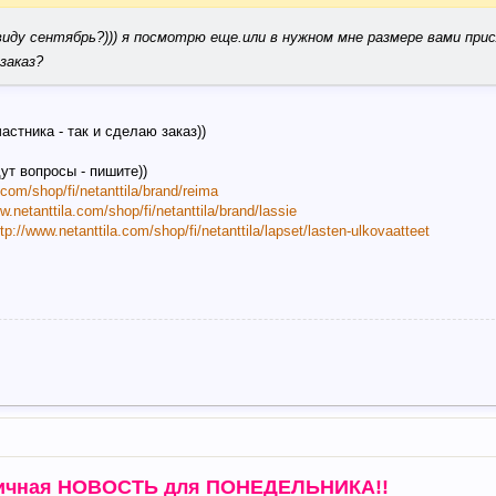
иду сентябрь?))) я посмотрю еще.или в нужном мне размере вами при
заказ?
астника - так и сделаю заказ))
ут вопросы - пишите))
.com/shop/fi/netanttila/brand/reima
w.netanttila.com/shop/fi/netanttila/brand/lassie
ttp://www.netanttila.com/shop/fi/netanttila/lapset/lasten-ulkovaatteet
ичная НОВОСТЬ для ПОНЕДЕЛЬНИКА!!