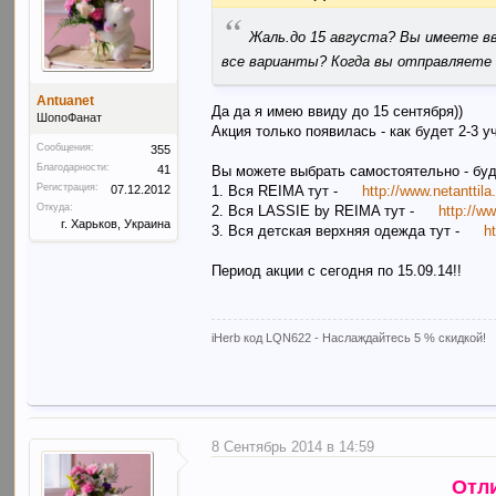
“
Жаль.до 15 августа? Вы имеете вв
все варианты? Когда вы отправляете 
Antuanet
Да да я имею ввиду до 15 сентября))
ШопоФанат
Акция только появилась - как будет 2-3 уч
Сообщения:
355
Благодарности:
41
Вы можете выбрать самостоятельно - буд
Регистрация:
07.12.2012
1. Вся REIMA тут -
http://www.netanttila
Откуда:
2. Вся LASSIE by REIMA тут -
http://ww
г. Харьков, Украина
3. Вся детская верхняя одежда тут -
h
Период акции с сегодня по 15.09.14!!
iHerb код LQN622 - Наслаждайтесь 5 % скидкой!
8 Сентябрь 2014 в 14:59
Отл