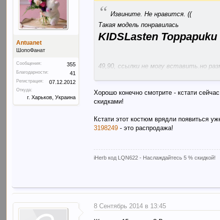
“
Извините. Не нравится. ((
Такая модель понравилась
KIDSLasten Toppapuku
Antuanet
ШопоФанат
Сообщения:
355
49,90, ссылки не могу вставить.но ра
Благодарности:
41
Буду следить за обновлениями. Может
Регистрация:
07.12.2012
Откуда:
Хорошо конечно смотрите - кстати сейчас
г. Харьков, Украина
скидками!
Кстати этот костюм врядли появиться уж
3198249
- это распродажа!
iHerb код LQN622 - Наслаждайтесь 5 % скидкой!
8 Сентябрь 2014 в 13:45