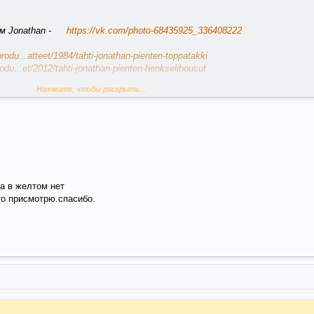
м Jonathan -
https://vk.com/photo-68435925_336408222
/produ...atteet/1984/tahti-jonathan-pienten-toppatakki
produ...et/2012/tahti-jonathan-pienten-henkselihousut
Нажмите, чтобы раскрыть...
одиться в Финляндии!
нт:
https://vk.com/photo-68435925_332814724
op/fi/netanttila/lassie-lasten-toppatakki-5690581
p/fi/netanttila/lassie-lasten-toppahousut-5691746
IMA -
http://www.netanttila.com/shop/fi/netanttila/lassie-lasten-toppapuku
ра в желтом нет
то присмотрю.спасибо.
RAVALLE - если интересно - пишите))