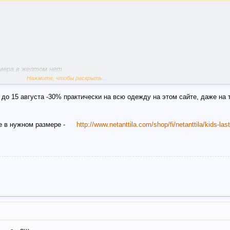
змера в желтом нет
 что присмотрю.спасибо.
Нажмите, чтобы раскрыть...
 до 15 августа -30% практически на всю одежду на этом сайте, даже на 
е в нужном размере -
http://www.netanttila.com/shop/fi/netanttila/kids-la