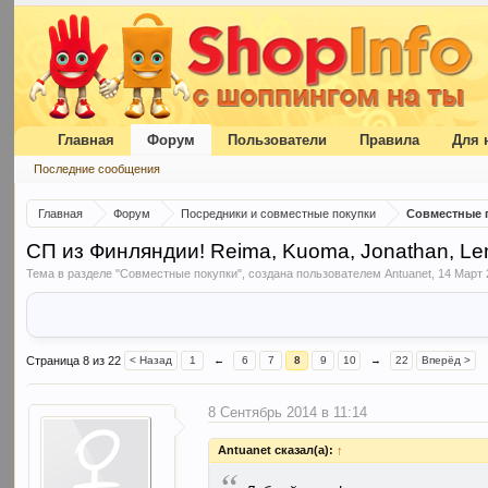
Главная
Форум
Пользователи
Правила
Для 
Последние сообщения
Главная
Форум
Посредники и совместные покупки
Совместные 
СП из Финляндии! Reima, Kuoma, Jonathan, Lenne
Тема в разделе "
Совместные покупки
", создана пользователем
Antuanet
,
14 Март 
Страница 8 из 22
< Назад
1
←
6
7
8
9
10
→
22
Вперёд >
8 Сентябрь 2014 в 11:14
Antuanet сказал(а):
↑
“