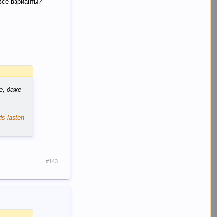
все варианты?
е, даже
ds-lasten-
#143