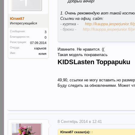
Добрый вечер!
1. Очень рекомендую вот такой костю
Ссылки на офиц. сайт:
Юлия87
Интересующийся
- куртка -
http://kauppa.jesperjunior.fi
- брюки -
http://kauppa.jesperjunior.fi/
Сообщения:
3
Благодарности:
0
Качество отличное! Производство нах
Регистрация:
07.09.2014
Откуда:
харьков
Извините. Не нравится. ((
2. LASSIE by REIMA вот такой вариа
Имя:
юлия
Такая модель понравилась
Ссылки на офиц. сайт:
KIDSLasten Toppapuku
- куртка -
http://www.netanttila.com/sh
- брюки -
http://www.netanttila.com/sho
Еще вот такой вариант LASSIE by RE
49,90, ссылки не могу вставить.но разме
Буду следить за обновлениями. Может ч
Также еще могу предложить HUPPA и T
Что понравилось?
8 Сентябрь 2014 в 12:41
Юлия87 сказал(а):
↑