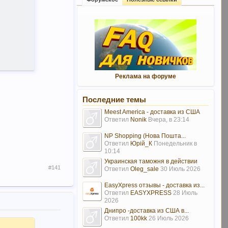
Реклама на форуме
Последние темы
Meest America - доставка из США
Ответил
Nonik
Вчера, в 23:14
-5692199
NP Shopping (Нова Пошта...
Ответил
Юрій_К
Понедельник в
10:14
Украинская таможня в действии
#141
Ответил
Oleg_sale
30 Июль 2026
EasyXpress отзывы - доставка из...
Ответил
EASYXPRESS
28 Июль
2026
Днипро -доставка из США в...
Ответил
100kk
26 Июль 2026