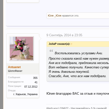
Юля _Юля
нравится это.
9 Сентябрь 2014 в 23:05
JuliaP сказал(а):
↑
“
Воспользовалась услугами Ани.
Просто сказала какой нам нужен разме
Аня все подобрала, предложила неско
Вот недавно получили. Качество супер
Antuanet
ШопоФанат
Я очень довольна покупкой.
Спасибо, Аня, что все нам подобрали.
Сообщения:
355
Благодарности:
41
Регистрация:
07.12.2012
Откуда:
Юлия благодарю ВАС за отзыв и покупоч
г. Харьков, Украина
iHerb код LQN622 - Наслаждайтесь 5 % скидкой!